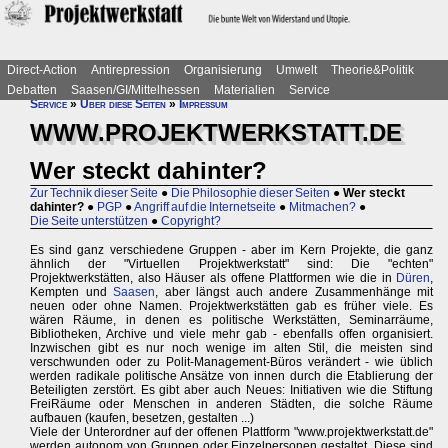
Direct-Action
Antirepression
Organisierung
Umwelt
Theorie&Politik
Debatten
Saasen/GI/Mittelhessen
Materialien
Service
Service
»
Über diese Seiten
»
Impressum
WWW.PROJEKTWERKSTATT.DE
Wer steckt dahinter?
Zur Technik dieser Seite
●
Die Philosophie dieser Seiten
●
Wer steckt
dahinter?
●
PGP
●
Angriff auf die Internetseite
●
Mitmachen?
●
Die Seite unterstützen
●
Copyright?
Es sind ganz verschiedene Gruppen - aber im Kern Projekte, die ganz
ähnlich der "Virtuellen Projektwerkstatt" sind: Die "echten"
Projektwerkstätten, also Häuser als offene Plattformen wie die in
Düren
,
Kempten und
Saasen
, aber längst auch andere Zusammenhänge mit
neuen oder ohne Namen. Projektwerkstätten gab es früher viele. Es
wären Räume, in denen es politische Werkstätten, Seminarräume,
Bibliotheken, Archive und viele mehr gab - ebenfalls offen organisiert.
Inzwischen gibt es nur noch wenige im alten Stil, die meisten sind
verschwunden oder zu Polit-Management-Büros verändert - wie üblich
werden radikale politische Ansätze von innen durch die Etablierung der
Beteiligten zerstört. Es gibt aber auch Neues: Initiativen wie die Stiftung
FreiRäume oder Menschen in anderen Städten, die solche Räume
aufbauen (kaufen, besetzen, gestalten ...)
Viele der Unterordner auf der offenen Plattform "www.projektwerkstatt.de"
werden autonom von Gruppen oder Einzelpersonen gestaltet. Diese sind