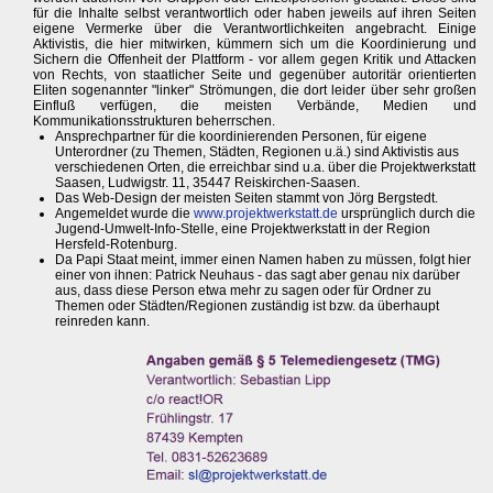
für die Inhalte selbst verantwortlich oder haben jeweils auf ihren Seiten
eigene Vermerke über die Verantwortlichkeiten angebracht. Einige
Aktivistis, die hier mitwirken, kümmern sich um die Koordinierung und
Sichern die Offenheit der Plattform - vor allem gegen Kritik und Attacken
von Rechts, von staatlicher Seite und gegenüber autoritär orientierten
Eliten sogenannter "linker" Strömungen, die dort leider über sehr großen
Einfluß verfügen, die meisten Verbände, Medien und
Kommunikationsstrukturen beherrschen.
Ansprechpartner für die koordinierenden Personen, für eigene
Unterordner (zu Themen, Städten, Regionen u.ä.) sind Aktivistis aus
verschiedenen Orten, die erreichbar sind u.a. über die Projektwerkstatt
Saasen, Ludwigstr. 11, 35447 Reiskirchen-Saasen.
Das Web-Design der meisten Seiten stammt von Jörg Bergstedt.
Angemeldet wurde die
www.projektwerkstatt.de
ursprünglich durch die
Jugend-Umwelt-Info-Stelle, eine Projektwerkstatt in der Region
Hersfeld-Rotenburg.
Da Papi Staat meint, immer einen Namen haben zu müssen, folgt hier
einer von ihnen: Patrick Neuhaus - das sagt aber genau nix darüber
aus, dass diese Person etwa mehr zu sagen oder für Ordner zu
Themen oder Städten/Regionen zuständig ist bzw. da überhaupt
reinreden kann.