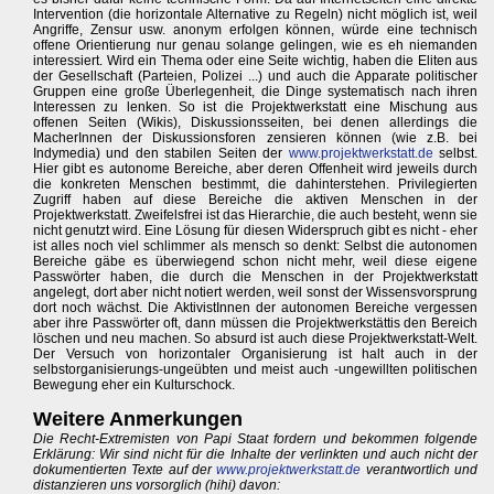
Intervention (die horizontale Alternative zu Regeln) nicht möglich ist, weil
Angriffe, Zensur usw. anonym erfolgen können, würde eine technisch
offene Orientierung nur genau solange gelingen, wie es eh niemanden
interessiert. Wird ein Thema oder eine Seite wichtig, haben die Eliten aus
der Gesellschaft (Parteien, Polizei ...) und auch die Apparate politischer
Gruppen eine große Überlegenheit, die Dinge systematisch nach ihren
Interessen zu lenken. So ist die Projektwerkstatt eine Mischung aus
offenen Seiten (Wikis), Diskussionsseiten, bei denen allerdings die
MacherInnen der Diskussionsforen zensieren können (wie z.B. bei
Indymedia) und den stabilen Seiten der
www.projektwerkstatt.de
selbst.
Hier gibt es autonome Bereiche, aber deren Offenheit wird jeweils durch
die konkreten Menschen bestimmt, die dahinterstehen. Privilegierten
Zugriff haben auf diese Bereiche die aktiven Menschen in der
Projektwerkstatt. Zweifelsfrei ist das Hierarchie, die auch besteht, wenn sie
nicht genutzt wird. Eine Lösung für diesen Widerspruch gibt es nicht - eher
ist alles noch viel schlimmer als mensch so denkt: Selbst die autonomen
Bereiche gäbe es überwiegend schon nicht mehr, weil diese eigene
Passwörter haben, die durch die Menschen in der Projektwerkstatt
angelegt, dort aber nicht notiert werden, weil sonst der Wissensvorsprung
dort noch wächst. Die AktivistInnen der autonomen Bereiche vergessen
aber ihre Passwörter oft, dann müssen die Projektwerkstättis den Bereich
löschen und neu machen. So absurd ist auch diese Projektwerkstatt-Welt.
Der Versuch von horizontaler Organisierung ist halt auch in der
selbstorganisierungs-ungeübten und meist auch -ungewillten politischen
Bewegung eher ein Kulturschock.
Weitere Anmerkungen
Die Recht-Extremisten von Papi Staat fordern und bekommen folgende
Erklärung: Wir sind nicht für die Inhalte der verlinkten und auch nicht der
dokumentierten Texte auf der
www.projektwerkstatt.de
verantwortlich und
distanzieren uns vorsorglich (hihi) davon: