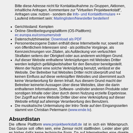
Bitte diese Adresse nicht für Kontaktaufnahme zu Gruppen, Aktionen,
inhaltliche Anfragen, Kommentare zur "Virtuellen Projektwerkstatt",
Anfragen usw. nutzen - sondern die
Info- und Kontaktformulare
++
Laufend informiert sein:
Mailinglisten/Newsletter bestellen
!
Gerichtsstand: Kempten
Online-Streitbeilegungsplattform (OS-Plattform):
ec.europa.eu/consumers/odr
Datenschutzhinweise:
Download als PDF
Personenbezogene Daten enthält diese Internetseite nur, soweit sie
von öffentlichem Interessen sind - als politische Vorgänge, als
Kennzeichnungen von Zitaten, als Aufdeckung von vertuschten
Straftaten seitens der Obrigkeit oder aus anderem wichtigen Grund.
Auf dieser Website enthaltene Verknüpfungen mit Websites Dritter
werden lediglich gefälligkeitshalber für den Benutzer bereitgestellt.
Wenn der Nutzer eine solche Verknüpfung benutzt, verlässt er die
Website. Der Betreiber hat Websites Dritter nicht überprüft und hat
keinen Einfluss auf diese verknüpften Websites und übernimmt auch
keine Verantwortung für deren Inhalt. Aus diesem Grund macht der
Betreiber keinerlei Aussagen über diese Websites, über die darin
enthaltenen Informationen, Software- und/oder anderen Produkte oder
sonstigen Inhalte oder über durch deren Nutzung erzielte Ergebnisse.
Der Zugriff auf eine Website Dritter über eine Verknüpfung auf dieser
Website erfolgt auf alleinige Verantwortung des Benutzers.
Die musikalische Untermalung der Intro-Texte auf den Eingangsseiten
stammt von Christian Petermann (
www.ende.tv
).
Absurdistan
Die offene Plattform
www.projektwerkstatt.de
ist in sich ein Widerspruch.
Das Ganze soll offen sein, eine Zensur nicht stattfinden. Leider aber gibt
es bisher dafür keine technische Form. Da auf Internetseiten eine direkte