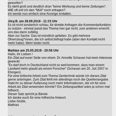
geworfen?
Es steht groß und deutlich dran "keine Werbung und keine Zeitungen".
WIE oft soll ich den "Müll" noch ertragen?
Ich werde nun einfach eine Anzeige erstatten.
Jörg B. am 28.09.2018 - 11:33 Uhr
Es ist nicht sonderlich schlau, für direkte Anfragen die Kommentarfunktion
zu nutzen - einmal passt das Thema hier gar nicht, zum anderen erreicht
uns das dann zufällig.
Aber zur Sache: Das ist mündlich gefallen. Es gibt mehrere
Ohrenzeug*innen, die ich selbst befragt habe (aber den Kontakt nicht
mehr habe). Mehr leider nicht.
Mathias am 25.05.2018 - 20:56 Uhr
Hallo, ihr Lieben !
Ein Zitat auf eurer Seite von ehem. Dr. Annette Schavan hat mein Interesse
geweckt:
"Es darf doch in Deutschland nicht so weit kommen, dass man einem
Landwirt mehr glaubt als einem Forscher" (Schavan am 20. Juli 2007 in
Ehingen).
Für eine kritische Arbeit zum Thema Gentechnik würde ich dieses Zitat
gerne anbringen. Zum Zitat fehlt mir allerdings noch die Quellenangabe.
Habt ihr zu dieser Äußerung noch mehr Informationen, die ich für eine
Arbeit als Zitat verwenden könnte? Ein Zeitungsartikel wäre ja schon mal
hilfreich.
Dieser Satz spricht ja Bände.
Ich danke euch für eine hilfreiche Antwort.
Liebe Grüße,
Mathias