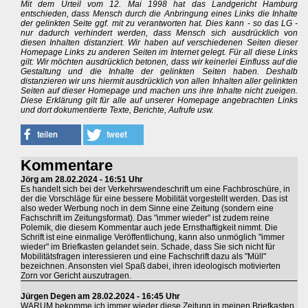
Mit dem Urteil vom 12. Mai 1998 hat das Landgericht Hamburg
entschieden, dass Mensch durch die Anbringung eines Links die Inhalte
der gelinkten Seite ggf. mit zu verantworten hat. Dies kann - so das LG -
nur dadurch verhindert werden, dass Mensch sich ausdrücklich von
diesen Inhalten distanziert. Wir haben auf verschiedenen Seiten dieser
Homepage Links zu anderen Seiten im Internet gelegt. Für all diese Links
gilt: Wir möchten ausdrücklich betonen, dass wir keinerlei Einfluss auf die
Gestaltung und die Inhalte der gelinkten Seiten haben. Deshalb
distanzieren wir uns hiermit ausdrücklich von allen Inhalten aller gelinkten
Seiten auf dieser Homepage und machen uns ihre Inhalte nicht zueigen.
Diese Erklärung gilt für alle auf unserer Homepage angebrachten Links
und dort dokumentierte Texte, Berichte, Aufrufe usw.
Kommentare
Jörg am 28.02.2024 - 16:51 Uhr
Es handelt sich bei der Verkehrswendeschrift um eine Fachbroschüre, in
der die Vorschläge für eine bessere Mobilität vorgestellt werden. Das ist
also weder Werbung noch in dem Sinne eine Zeitung (sondern eine
Fachschrift im Zeitungsformat). Das "immer wieder" ist zudem reine
Polemik, die diesem Kommentar auch jede Ernsthaftigkeit nimmt. Die
Schrift ist eine einmalige Veröffentlichung, kann also unmöglich "immer
wieder" im Briefkasten gelandet sein. Schade, dass Sie sich nicht für
Mobilitätsfragen interessieren und eine Fachschrift dazu als "Müll"
bezeichnen. Ansonsten viel Spaß dabei, ihren ideologisch motivierten
Zorn vor Gericht auszutragen.
Jürgen Degen am 28.02.2024 - 16:45 Uhr
WARUM bekomme ich immer wieder diese Zeitung in meinen Briefkasten