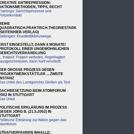
KREATIVE ANTIREPRESSION:
AKTIONSMETHODEN, TIPPS, RECHT
Trainings: Gerichtsprozesse und
Polizeikontakt
REIHE
QUADRATISCH.PRAKTISCH.THEORIESTARK
(SEITENHIEB-VERLAG)
Gefangen: Knastkritik&Auswege
ERST EINGESTELLT, DANN 6 MONATE!
PROTOKOLL EINER UNGEWÖHNLICHEN
GERICHTSVERHANDLUNG
1. Instanz: Fragen verboten, Angeklagten
rausgeschmissen, dann hart verurteilt!
DER GROSSE PROZESS GEGEN
PROJEKTWERKSTÄTTLER ... ZWEITE
INSTANZ
Das Urteil des Landgerichts Gießen als Text
DACHBESETZUNG BEIM ATOMFORUM
2002 IN STUTTGART
Das Urteil
POLITISCHE ERKLÄRUNG IM PROZESS
GEGEN JÖRG B. (21.5.2002) IN
STUTTGART
Politische Erklärung zur Aktion gegen das
Atomforum
STRAFVERFAHREN INHALLE: