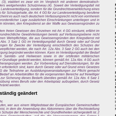
3), etabliert es zwar ein im Vergleich mit anderen demokratisch-
ers weitgehendes Schutzniveau (4). Soweit der Verteidigungsfall mit
e Landesverteidigung, sondern für die Grundrechtsverwirklichung eines
o für Schutzgehalte, die Art. 4 GG für zur Landesverteidigung berufene
scheint es auch nach deutschem Verfassungsrecht nicht von vornherein
erordentlicher Lage zusätzlichen Einschränkungen unterliegen und in
ein könnten, den Kriegsdienst an der Waffe aus Gewissensgründen zu
em freien Gewissen des Einzelnen mit Art. 4 GG einräumt, erfährt im
rundrechtliche Gewährleistungen bereits auf Verfassungsebene nicht
nnen Wehrpflichtige, die aus Gewissensgründen den Kriegsdienst mit
 Abs. 3 Satz 1 GG im Verteidigungsfall durch Gesetz oder auf Grund
tungen für Zwecke der Verteidigung einschließlich des Schutzes der
e verpflichtet werden, die nach Art. 12a Abs. 3 Satz 2 GG auch bei den
sorgung begründet werden können. Kann im Verteidigungsfall der Bedarf
en Sanitäts- und Heilwesen sowie in der ortsfesten militärischen
liger Grundlage gedeckt werden, können gemäß Art. 12a Abs. 4 GG auch
 herangezogen werden. Zur Vorbereitung auf Dienstleistungen, für die
n erforderlich sind, kann durch Gesetz oder auf Grund eines Gesetzes
 die Teilnahme an Ausbildungsveranstaltungen zur Pflicht gemacht
edarf an Arbeitskräften für die vorgenannten Bereiche auf freiwilliger
zur Sicherung dieses Bedarfs überdies gemäß Art. 12a Abs. 6 Satz 1
sübung eines Berufs oder den Arbeitsplatz aufzugeben, durch Gesetz
hränkt werden.
. ständig geändert
ht.
rufen, wer aus einem Mitgliedstaat der Europäischen Gemeinschaften
nreist, in dem die Anwendung des Abkommens über die Rechtsstellung
 Schutze der Menschenrechte und Grundfreiheiten sichergestellt ist. 2