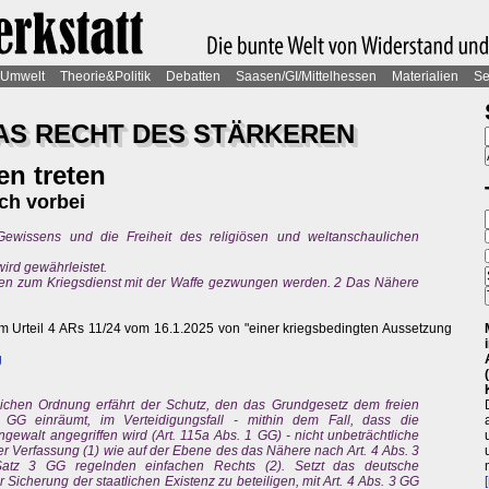
Umwelt
Theorie&Politik
Debatten
Saasen/GI/Mittelhessen
Materialien
Se
DAS RECHT DES STÄRKEREN
n treten
sch vorbei
Gewissens und die Freiheit des religiösen und weltanschaulichen
ird gewährleistet.
en zum Kriegsdienst mit der Waffe gezwungen werden. 2 Das Nähere
em Urteil 4 ARs 11/24 vom 16.1.2025 von "einer kriegsbedingten Aussetzung
g
ichen Ordnung erfährt der Schutz, den das Grundgesetz dem freien
GG einräumt, im Verteidigungsfall - mithin dem Fall, dass die
ewalt angegriffen wird (Art. 115a Abs. 1 GG) - nicht unbeträchtliche
r Verfassung (1) wie auf der Ebene des das Nähere nach Art. 4 Abs. 3
tz 3 GG regelnden einfachen Rechts (2). Setzt das deutsche
r Sicherung der staatlichen Existenz zu beteiligen, mit Art. 4 Abs. 3 GG