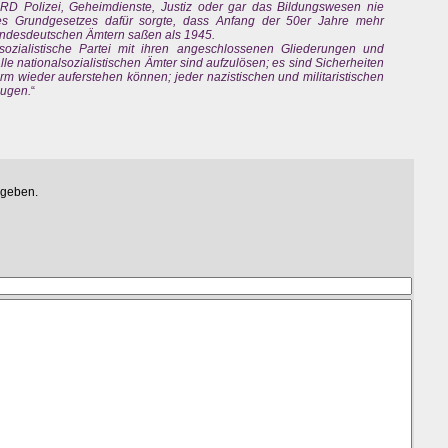
BRD Polizei, Geheimdienste, Justiz oder gar das Bildungswesen nie
 des Grundgesetzes dafür sorgte, dass Anfang der 50er Jahre mehr
ndesdeutschen Ämtern saßen als 1945.
ozialistische Partei mit ihren angeschlossenen Gliederungen und
alle nationalsozialistischen Ämter sind aufzulösen; es sind Sicherheiten
orm wieder auferstehen können; jeder nazistischen und militaristischen
eugen.
“
egeben.