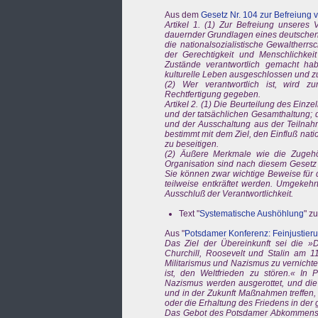
Aus dem
Gesetz Nr. 104 zur Befreiung 
Artikel 1. (1) Zur Befreiung unseres
dauernder Grundlagen eines deutschen 
die nationalsozialistische Gewaltherrs
der Gerechtigkeit und Menschlichke
Zustände verantwortlich gemacht habe
kulturelle Leben ausgeschlossen und z
(2) Wer verantwortlich ist, wird 
Rechtfertigung gegeben.
Artikel 2. (1) Die Beurteilung des Einz
und der tatsächlichen Gesamthaltung;
und der Ausschaltung aus der Teilnahm
bestimmt mit dem Ziel, den Einfluß nati
zu beseitigen.
(2) Äußere Merkmale wie die Zugehör
Organisation sind nach diesem Gesetz f
Sie können zwar wichtige Beweise für
teilweise entkräftet werden. Umgekehrt
Ausschluß der Verantwortlichkeit.
Text "
Systematische Aushöhlung
" z
Aus "
Potsdamer Konferenz: Feinjustier
Das Ziel der Übereinkunft sei die »D
Churchill, Roosevelt und Stalin am 1
Militarismus und Nazismus zu vernichte
ist, den Weltfrieden zu stören.« In 
Nazismus werden ausgerottet, und die
und in der Zukunft Maßnahmen treffen,
oder die Erhaltung des Friedens in der
Das Gebot des Potsdamer Abkommens, »