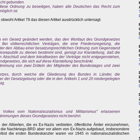
echt gebunden.
 diese Ordnung zu beseitigen, haben alle Deutschen das Recht zum
öglich ist.
obwohl Artikel 79 das diesen Artikel ausdrücklich untersagt.
h ein Gesetz geändert werden, das den Wortlaut des Grundgesetzes
 Bei völkerrechtlichen Verträgen, die eine Friedensregelung, die
oder den Abbau einer besatzungsrechtlichen Ordnung zum Gegenstand
srepublik zu dienen bestimmt sind, genügt zur Klarstellung, daß die
bschluß und dem Inkraftsetzen der Verträge nicht entgegenstehen,
dgesetzes, die sich auf diese Klarstellung beschränkt.
stimmung von zwei Dritteln der Mitglieder des Bundestages und zwei
etzes, durch welche die Gliederung des Bundes in Länder, die
ei der Gesetzgebung oder die in den Artikeln 1 und 20 niedergelegten
ig.
Volkes vom Nationalsozialismus und Militarismus" erlassenen
timmungen dieses Grundgesetzes nicht berührt.
der Alliierten, die es Ex-Nazis verbieten, öffentliche Ämter einzunehmen,
e die Nachkriegs-BRD aber vor allem von Ex-Nazis aufgebaut, insbesondere
lbst die ersten Bundeskanzler waren vor 1945 in nationalsozialistischen