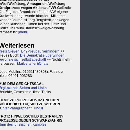
in/bei Wolfsburg, Amtsgericht Wolfsburg
Strafprozess wegen Aktion auf VW-Gelände
Der Zug, der Braunkohle für das VW-eigene
Kraftwerk bringt, wurde blockiert. Mit dabei
war der Journalist Jörg Bergstedt, der wegen
seinen kritischen Filmen bei der Justiz und
Polizei in Raum Braunschweig/Wolfsburg
verhasst ist.
[mehr]
Weiterlesen
Kreis Gießen: B49-Neubau verhindern
++
Neues Buch:
Die Demokratie überwinden,
bevor sie sich selbst abschafft
++ Nichts mehr
verpassen:
Mailverteiler&Chats
Neue Mobilnr.: 015511439808), Festnetz
bleibt 06401-903283
AUS DEM GERICHTSSAAL
Ergänzende Seiten und Links
Berichte, Geschichte, fiese Tricks
FILME ZU POLIZEI, JUSTIZ UND DEN
MÖGLICHKEITEN, SICH ZU WEHREN
"Unter Paragraphen" I und II
TROTZ HINWEISSCHILD BESTRAFEN?
PROZESSE GEGEN SCHWARZFAHRIS
Sinn des juristischen Kampfes