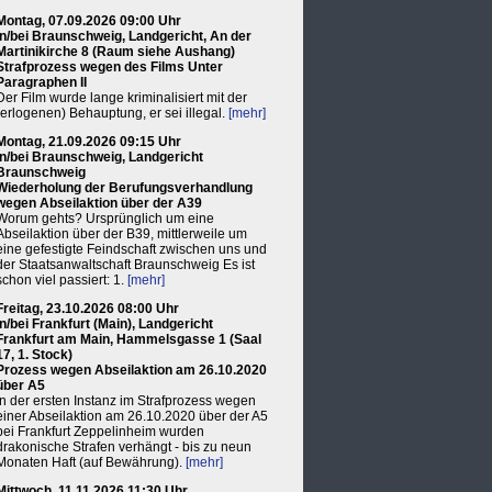
Montag, 07.09.2026 09:00 Uhr
in/bei Braunschweig, Landgericht, An der
Martinikirche 8 (Raum siehe Aushang)
Strafprozess wegen des Films Unter
Paragraphen II
Der Film wurde lange kriminalisiert mit der
(erlogenen) Behauptung, er sei illegal.
[mehr]
Montag, 21.09.2026 09:15 Uhr
in/bei Braunschweig, Landgericht
Braunschweig
Wiederholung der Berufungsverhandlung
wegen Abseilaktion über der A39
Worum gehts? Ursprünglich um eine
Abseilaktion über der B39, mittlerweile um
eine gefestigte Feindschaft zwischen uns und
der Staatsanwaltschaft Braunschweig Es ist
schon viel passiert: 1.
[mehr]
Freitag, 23.10.2026 08:00 Uhr
in/bei Frankfurt (Main), Landgericht
Frankfurt am Main, Hammelsgasse 1 (Saal
17, 1. Stock)
Prozess wegen Abseilaktion am 26.10.2020
über A5
In der ersten Instanz im Strafprozess wegen
einer Abseilaktion am 26.10.2020 über der A5
bei Frankfurt Zeppelinheim wurden
drakonische Strafen verhängt - bis zu neun
Monaten Haft (auf Bewährung).
[mehr]
Mittwoch, 11.11.2026 11:30 Uhr