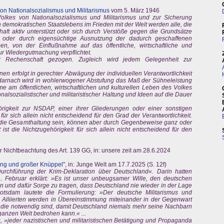
von Nationalsozialismus und Militarismus
vom 5. März 1946
 Volkes von Nationalsozialismus und Militarismus und zur Sicherung
demokratischen Staatslebens im Frieden mit der Welt werden alle, die
chaft aktiv unterstützt oder sich durch Verstöße gegen die Grundsätze
it oder durch eigensüchtige Ausnutzung der dadurch geschaffenen
n, von der Einflußnahme auf das öffentliche, wirtschaftliche und
ur Wiedergutmachung verpflichtet.
zur Rechenschaft gezogen. Zugleich wird jedem Gelegenheit zur
elnen erfolgt in gerechter Abwägung der individuellen Verantwortlichkeit
 darnach wird in wohlerwogener Abstufung das Maß der Sühneleistung
e am öffentlichen, wirtschaftlichen und kulturellen Leben des Volkes
onalsozialistischer und militaristischer Haltung und Ideen auf die Dauer
igkeit zur NSDAP, einer ihrer Gliederungen oder einer sonstigen
ür sich allein nicht entscheidend für den Grad der Verantwortlichkeit.
 die Gesamthaltung sein, können aber durch Gegenbeweise ganz oder
 ist die Nichtzugehörigkeit für sich allein nicht entscheidend für den
ur Nichtbeachtung des Art. 139 GG, in: unsere zeit am 28.6.2024
ung und großer Knüppel
", in: Junge Welt am 17.7.2025 (S. 12f)
urchführung der Krim-Deklaration über Deutschland«. Darin hatten
1. Februar erklärt: »Es ist unser unbeugsamer Wille, den deutschen
n und dafür Sorge zu tragen, dass Deutschland nie wieder in der Lage
Potsdam lautete die Formulierung: »Der deutsche Militarismus und
 Alliierten werden in Übereinstimmung miteinander in der Gegenwart
 die notwendig sind, damit Deutschland niemals mehr seine Nachbarn
 ganzen Welt bedrohen kann.« ...
jeder nazistischen und militaristischen Betätigung und Propaganda