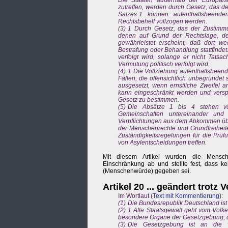
Die Staaten außerhalb der Europäis
zutreffen, werden durch Gesetz, das d
Satzes 1 können aufenthaltsbeend
Rechtsbehelf vollzogen werden.
(3) 1 Durch Gesetz, das der Zustimm
denen auf Grund der Rechtslage, de
gewährleistet erscheint, daß dort w
Bestrafung oder Behandlung stattfindet
verfolgt wird, solange er nicht Tats
Vermutung politisch verfolgt wird.
(4) 1 Die Vollziehung aufenthaltsbee
Fällen, die offensichtlich unbegründet 
ausgesetzt, wenn ernstliche Zweifel
kann eingeschränkt werden und verspä
Gesetz zu bestimmen.
(5) Die Absätze 1 bis 4 stehen völ
Gemeinschaften untereinander und 
Verpflichtungen aus dem Abkommen über
der Menschenrechte und Grundfreiheite
Zuständigkeitsregelungen für die Prü
von Asylentscheidungen treffen.
Mit diesem Artikel wurden die Mensche
Einschränkung ab und stellte fest, dass k
(Menschenwürde) gegeben sei.
Artikel 20 ... geändert trotz 
Im Wortlaut (
Text mit Kommentierung
):
(1) Die Bundesrepublik Deutschland ist
(2) 1 Alle Staatsgewalt geht vom Vol
besondere Organe der Gesetzgebung, d
(3) Die Gesetzgebung ist an die 