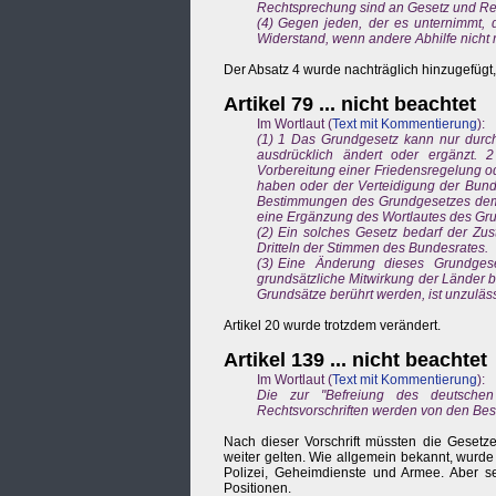
Rechtsprechung sind an Gesetz und R
(4) Gegen jeden, der es unternimmt,
Widerstand, wenn andere Abhilfe nicht m
Der Absatz 4 wurde nachträglich hinzugefügt, 
Artikel 79 ... nicht beachtet
Im Wortlaut (
Text mit Kommentierung
):
(1) 1 Das Grundgesetz kann nur durc
ausdrücklich ändert oder ergänzt. 2
Vorbereitung einer Friedensregelung 
haben oder der Verteidigung der Bunde
Bestimmungen des Grundgesetzes dem A
eine Ergänzung des Wortlautes des Grun
(2) Ein solches Gesetz bedarf der Zu
Dritteln der Stimmen des Bundesrates.
(3) Eine Änderung dieses Grundges
grundsätzliche Mitwirkung der Länder b
Grundsätze berührt werden, ist unzuläss
Artikel 20 wurde trotzdem verändert.
Artikel 139 ... nicht beachtet
Im Wortlaut (
Text mit Kommentierung
):
Die zur "Befreiung des deutschen 
Rechtsvorschriften werden von den Bes
Nach dieser Vorschrift müssten die Gesetze 
weiter gelten. Wie allgemein bekannt, wurd
Polizei, Geheimdienste und Armee. Aber se
Positionen.