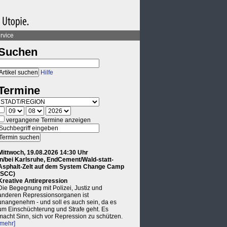
rvice
Suchen
Hilfe
Termine
vergangene Termine anzeigen
Mittwoch, 19.08.2026 14:30 Uhr
in/bei Karlsruhe, EndCement/Wald-statt-
Asphalt-Zelt auf dem System Change Camp
(SCC)
Kreative Antirepression
Die Begegnung mit Polizei, Justiz und
anderen Repressionsorganen ist
unangenehm - und soll es auch sein, da es
um Einschüchterung und Strafe geht. Es
macht Sinn, sich vor Repression zu schützen.
[mehr]