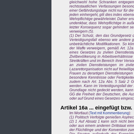
gleichwohl hohe Schranken entgegen (
rechtsstaatlichen Verfassungen besond
einer Gefährdungslage nicht nur für di
jeden einhergeht, gilt dies indes ebens
Wehrpflichtige gewährleistet. Daher er
undenkbar, dass Wehrpflichtige in auß
letzter Konsequenz sogar gehindert s
verweigern (5).
(1) Der Schutz, den das Grundgesetz d
Verteidigungsfall ebenso wie andere g
unbeträchtliche Modifikationen. So kö
der Waffe verweigern, gemäß Art. 12a
eines Gesetzes zu zivilen Dienstleis
Zivilbevölkerung in Arbeitsverhältniss
Streitkräften und im Bereich ihrer Ver
an zivilen Dienstleistungen im zivil
Lazarettorganisation nicht auf freiwil
Frauen zu derartigen Dienstleistungen
besondere Kenntnisse oder Fertigkeite
zudem nach Art. 12a Abs. 5 Satz 2 GG
werden. Kann im Verteidigungsfall der B
Grundlage nicht gedeckt werden, kann 
GG die Freiheit der Deutschen, die Au
oder auf Grund eines Gesetzes eingesc
Artikel 16a ... eingefügt bzw
Im Wortlaut (
Text mit Kommentierung
):
(1) Politisch Verfolgte genießen Asylrec
(2) 1 Auf Absatz 1 kann sich nicht be
oder aus einem anderen Drittstaat ei
der Flüchtlinge und der Konvention zum