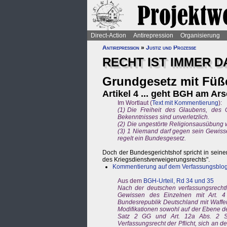
Direct-Action
Antirepression
Organisierung
Antirepression
»
Justiz und Prozesse
RECHT IST IMMER 
Grundgesetz mit Füße
Artikel 4 ... geht BGH am Ar
Im Wortlaut (
Text mit Kommentierung
):
(1) Die Freiheit des Glaubens, des 
Bekenntnisses sind unverletzlich.
(2) Die ungestörte Religionsausübung w
(3) 1 Niemand darf gegen sein Gewiss
regelt ein Bundesgesetz.
Doch der Bundesgerichtshof spricht in sein
des Kriegsdienstverweigerungsrechts".
Kommentierung auf dem Verfassungsblo
Aus dem
BGH-Urteil, Rd 34 und 35
Nach der deutschen verfassungsrechtl
Gewissen des Einzelnen mit Art. 4 
Bundesrepublik Deutschland mit Waffeng
Modifikationen sowohl auf der Ebene de
Satz 2 GG und Art. 12a Abs. 2 Sa
Verfassungsrecht der Pflicht, sich an de