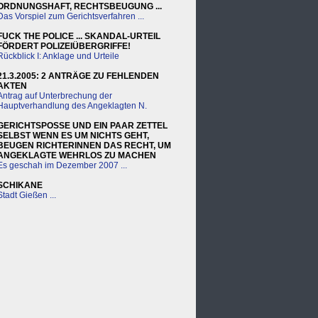
ORDNUNGSHAFT, RECHTSBEUGUNG ...
Das Vorspiel zum Gerichtsverfahren ...
FUCK THE POLICE ... SKANDAL-URTEIL
FÖRDERT POLIZEIÜBERGRIFFE!
Rückblick I: Anklage und Urteile
21.3.2005: 2 ANTRÄGE ZU FEHLENDEN
AKTEN
Antrag auf Unterbrechung der
Hauptverhandlung des Angeklagten N.
GERICHTSPOSSE UND EIN PAAR ZETTEL
SELBST WENN ES UM NICHTS GEHT,
BEUGEN RICHTERINNEN DAS RECHT, UM
ANGEKLAGTE WEHRLOS ZU MACHEN
Es geschah im Dezember 2007 ...
SCHIKANE
Stadt Gießen ...