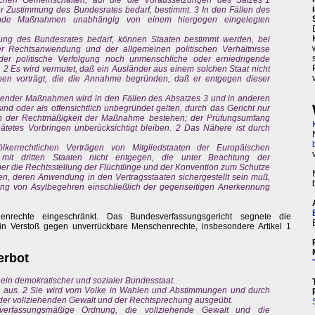
chen Gemeinschaften, auf die die Voraussetzungen des Satzes 1
er Zustimmung des Bundesrates bedarf, bestimmt. 3 In den Fällen des
ende Maßnahmen unabhängig von einem hiergegen eingelegten
ung des Bundesrates bedarf, können Staaten bestimmt werden, bei
r Rechtsanwendung und der allgemeinen politischen Verhältnisse
eder politische Verfolgung noch unmenschliche oder erniedrigende
. 2 Es wird vermutet, daß ein Ausländer aus einem solchen Staat nicht
achen vorträgt, die die Annahme begründen, daß er entgegen dieser
ndender Maßnahmen wird in den Fällen des Absatzes 3 und in anderen
sind oder als offensichtlich unbegründet gelten, durch das Gericht nur
 an der Rechtmäßigkeit der Maßnahme bestehen; der Prüfungsumfang
tetes Vorbringen unberücksichtigt bleiben. 2 Das Nähere ist durch
kerrechtlichen Verträgen von Mitgliedstaaten der Europäischen
mit dritten Staaten nicht entgegen, die unter Beachtung der
 die Rechtsstellung der Flüchtlinge und der Konvention zum Schutze
n, deren Anwendung in den Vertragsstaaten sichergestellt sein muß,
fung von Asylbegehren einschließlich der gegenseitigen Anerkennung
nrechte eingeschränkt. Das Bundesverfassungsgericht segnete die
ein Verstoß gegen unverrückbare Menschenrechte, insbesondere Artikel 1
Verbot
 ein demokratischer und sozialer Bundesstaat.
ke aus. 2 Sie wird vom Volke in Wahlen und Abstimmungen und durch
er vollziehenden Gewalt und der Rechtsprechung ausgeübt.
verfassungsmäßige Ordnung, die vollziehende Gewalt und die