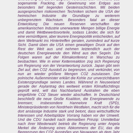
sogenannte Fracking, die Gewinnung von Erdgas aus
besonders tief liegenden Gesteinsschichten. Mit beiden
ausgesprochen risikoreichen Techniken sichern die USA der
heimischen Industrie die Grundlage zu weiterem
unbegrenztem Wachstum. Besonders fatal an dieser
Entwicklung: Die neuen Reserven verschaffen der
amerikanischen Industrie unerwartete Mengen billige Energie
und damit Wettbewerbsvorteile, sodass Länder, die sich für
eine vernünftigere, aber teurere Energiepolitik entscheiden, auf
dem Weltmarkt ins Hintertreffen geraten, zumindest auf kurze
Sicht. Damit üben die USA einen gewaltigen Druck auf den
Rest der Welt aus und nehmen letztendlich auch der
deutschen Energiewende den Wind aus den Segeln. Die
Folgen waren auf der Klimakonferenz in Warschau zu
beobachten. Wie in einer Kettenreaktion zog sich Regierung
um Regierung von der Verantwortung zurück. Japan gibt sein
Ziel auf, den CO2 Ausstoß zu begrenzen, und verkündet, von
nun an wieder größere Mengen CO2 zuzulassen. Der
polnische Außenminister erklärt die Kohle zur unverzichtbaren
Existenzgrundlage seines Landes. Während in Neuseeland
gerade der Asylantrag des weltweit ersten Klimaflüchtlings
geprüft wird, will das Nachbarland Australien die eben
eingeführte CO2 Steuer wieder abschaffen. In Deutschland
beschließt die neue Große Koalition, die Energiewende zu
bremsen; insbesondere Hannelore Kraft (SPD),
Ministerpräsidentin von Nordrhein Westfalen, macht sich für die
dort ansässige Industrie stark und betont, dass wirtschaftliche
Interessen und Arbeitsplätze Vorrang haben vor der Umwelt.
Und die CDU handelt nach demselben Prinzip: Unmittelbar
nach ihrer Wiederwahl betrieb die Regierung unter Angela
Merkel die Änderung eines Abkommens der EU, das die
Begrenzung des CO2 Ausstoßes von Neuwagen ab dem Jahr