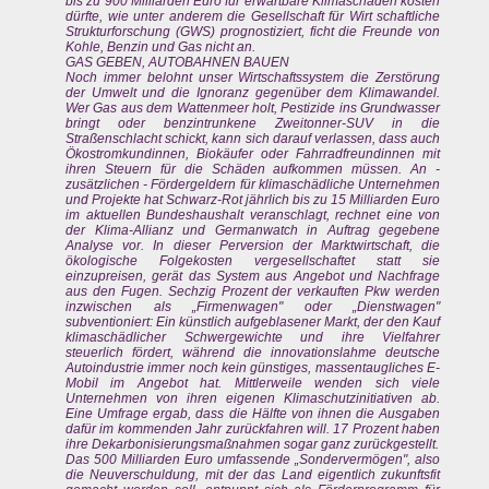
bis zu 900 Milliarden Euro für erwartbare Klimaschäden kosten
dürfte, wie unter anderem die Gesellschaft für Wirt schaftliche
Strukturforschung (GWS) prognostiziert, ficht die Freunde von
Kohle, Benzin und Gas nicht an.
GAS GEBEN, AUTOBAHNEN BAUEN
Noch immer belohnt unser Wirtschaftssystem die Zerstörung
der Umwelt und die Ignoranz gegenüber dem Klimawandel.
Wer Gas aus dem Wattenmeer holt, Pestizide ins Grundwasser
bringt oder benzintrunkene Zweitonner-SUV in die
Straßenschlacht schickt, kann sich darauf verlassen, dass auch
Ökostromkundinnen, Biokäufer oder Fahrradfreundinnen mit
ihren Steuern für die Schäden aufkommen müssen. An -
zusätzlichen - Fördergeldern für klimaschädliche Unternehmen
und Projekte hat Schwarz-Rot jährlich bis zu 15 Milliarden Euro
im aktuellen Bundeshaushalt veranschlagt, rechnet eine von
der Klima-Allianz und Germanwatch in Auftrag gegebene
Analyse vor. In dieser Perversion der Marktwirtschaft, die
ökologische Folgekosten vergesellschaftet statt sie
einzupreisen, gerät das System aus Angebot und Nachfrage
aus den Fugen. Sechzig Prozent der verkauften Pkw werden
inzwischen als „Firmenwagen" oder „Dienstwagen"
subventioniert: Ein künstlich aufgeblasener Markt, der den Kauf
klimaschädlicher Schwergewichte und ihre Vielfahrer
steuerlich fördert, während die innovationslahme deutsche
Autoindustrie immer noch kein günstiges, massentaugliches E-
Mobil im Angebot hat. Mittlerweile wenden sich viele
Unternehmen von ihren eigenen Klimaschutzinitiativen ab.
Eine Umfrage ergab, dass die Hälfte von ihnen die Ausgaben
dafür im kommenden Jahr zurückfahren will. 17 Prozent haben
ihre Dekarbonisierungsmaßnahmen sogar ganz zurückgestellt.
Das 500 Milliarden Euro umfassende „Sondervermögen", also
die Neuverschuldung, mit der das Land eigentlich zukunftsfit