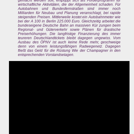
gemacht werden soll, entpuppt sich als Förderprogramm für
wirtschaftliche Aktivitäten, die der Allgemeinheit schaden. Für
Autobahnen und Bundesfernstraßen sind immer noch
Milliarden für Neubau und Planung veranschlagt, bei rapide
steigenden Preisen. Mittlerweile kostet ein Autobahnmeter wie
bei der A 100 in Berlin 225.000 Euro. Gleichzeitig arbeitet die
bundeseigene Deutsche Bahn an massiven Kür zungen beim
Regional- und Güterverkehr sowie Plänen für drastische
Preiserhöhungen. Die langfristige Finanzierung des immer
teureren Deutschlandtickets bleibt dagegen ungewiss. Vom
Ausbau des ÖPNV ist auch keine Rede mehr, geschweige
denn von einem leistungsfähigen Radwegenetz. Dagegen
fließt das Geld für die Rüstung Wie der Champagner in den
entsprechenden Vorstandsetagen.