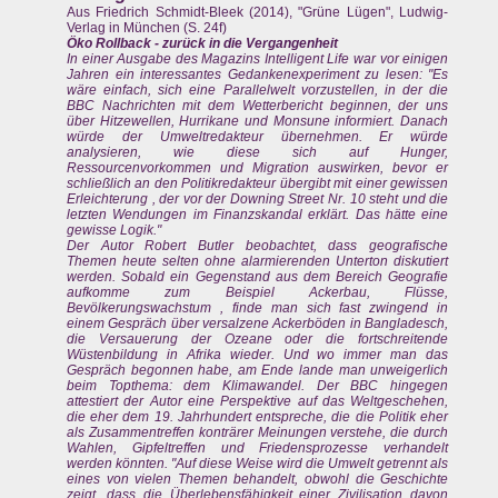
Aus Friedrich Schmidt-Bleek (2014), "Grüne Lügen", Ludwig-
Verlag in München (S. 24f)
Öko Rollback - zurück in die Vergangenheit
In einer Ausgabe des Magazins Intelligent Life war vor einigen
Jahren ein interessantes Gedankenexperiment zu lesen: "Es
wäre einfach, sich eine Parallelwelt vorzustellen, in der die
BBC Nachrichten mit dem Wetterbericht beginnen, der uns
über Hitzewellen, Hurrikane und Monsune informiert. Danach
würde der Umweltredakteur übernehmen. Er würde
analysieren, wie diese sich auf Hunger,
Ressourcenvorkommen und Migration auswirken, bevor er
schließlich an den Politikredakteur übergibt mit einer gewissen
Erleichterung , der vor der Downing Street Nr. 10 steht und die
letzten Wendungen im Finanzskandal erklärt. Das hätte eine
gewisse Logik."
Der Autor Robert Butler beobachtet, dass geografische
Themen heute selten ohne alarmierenden Unterton diskutiert
werden. Sobald ein Gegenstand aus dem Bereich Geografie
aufkomme zum Beispiel Ackerbau, Flüsse,
Bevölkerungswachstum , finde man sich fast zwingend in
einem Gespräch über versalzene Ackerböden in Bangladesch,
die Versauerung der Ozeane oder die fortschreitende
Wüstenbildung in Afrika wieder. Und wo immer man das
Gespräch begonnen habe, am Ende lande man unweigerlich
beim Topthema: dem Klimawandel. Der BBC hingegen
attestiert der Autor eine Perspektive auf das Weltgeschehen,
die eher dem 19. Jahrhundert entspreche, die die Politik eher
als Zusammentreffen konträrer Meinungen verstehe, die durch
Wahlen, Gipfeltreffen und Friedensprozesse verhandelt
werden könnten. "Auf diese Weise wird die Umwelt getrennt als
eines von vielen Themen behandelt, obwohl die Geschichte
zeigt, dass die Überlebensfähigkeit einer Zivilisation davon