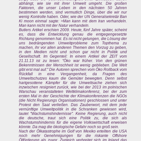
abhängt, wie sie mit ihrer Umwelt umgeht. Die großen
Faktoren, die unser Leben in den nächsten 50 Jahren
bestimmen werden, sind vermutlich Dinge, über die wir nur
wenig Kontrolle haben. Oder, wie der UN Generalsekretär Ban
Ki moon einmal sagte: >Man kann mit dem Iran verhandeln.
Man kann nicht mit der Natur verhandeln.
Butlers Artikel erschien 2009. Heute, fünf Jahre später, scheint
es, dass die Entwicklung genau die entgegengesetzte
Richtung genommen hat. Es ist nicht gelungen, die Lösung der
uns bedrängenden Umweltprobleme zum Topthema zu
machen, ihr vor allen anderen Themen den Vorzug zu geben,
in den Medien nicht und schon gar nicht in Politik und
Gesellschaft. Im Gegenteil: In einem Artikel der ZEIT vom
21.11.13 ist zu lesen: "Öko war früher. Von den grünen
Bekenntnissen der Menschheit ist wenig geblieben. Die Welt
gibt erst mal auf." Die Autoren sprechen vom Öko Rollback vom
Rückfall in eine Vergangenheit, da Fragen des
Umweltschutzes kaum die Gemüter bewegten. Denn selbst
hartgesottene Kämpfer für die Umweltsache ziehen sich
inzwischen resigniert zurück, wie bei der 2013 im polnischen
Warschau veranstalteten Weltklimakonferenz, bei der zum
ersten Mal in der Geschichte der Klimakonferenzen die NGOs
(die Nicht Regierungs Organisationen) geschlossen und unter
Protest den Saal verließen. Das Zauberwort, mit dem jede
vernünftige Umweltpolitik in die Schranken gewiesen wird,
lautet "Wachstumshindernisse". Keine Regierung, auch nicht
die deutsche, traut sich eine Politik zu, die sich als
Wachstumshindernis für die eigene Volkswirtschaft erweisen
könnte. Da mag die ökologische Gefahr noch so groß sein.
Nach der Ölkatastrophe im Golf von Mexiko erteilten die USA
noch mehr Genehmigungen für die riskante Offshore
Ölförderung als zuvor. Zugleich verbreitet sich im Inland das