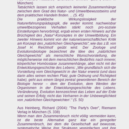
München)
Tatsächlich lassen sich empirisch keinerlei Zusammenhänge
zwischen dem Grad des Natur- und Umweltbewusstseins und
dem praktischen Handeln finden. ... (S. 45)
Die praktische Wirkungslosigkeit der
Naturerfahrungspädagogik, die weder kommt. nachweisbar
umweltbezogenes Verhalten stärkt noch pro-soziale
Einstellungen hervorbringt, ergab einen ersten Hinweis auf die
Brüchigkeit des „Natur“-Konzeptes in der Umweltbildung. Ein
zweiter Hinweis kommt von der naturwissenschaftlichen Kritik
am Konzept des „natürlichen Gleichgewichts", wie das z.B. von
Josef H. Reichholf geübt wird. Der Zoologe und
Evolutionsbiologie bezeichnet die Idee des „natürlichen
Gleichgewichts“ als menschliche Wunschvorstellung, die
möglicherweise mit dem menschlichen Bedürfnis nach innerer,
körperlicher Homöostase zusammenhänge, aber nicht mit der
Entwicklungsgeschichte des Lebens: „Wie grundfalsch sich die
Vorstellung vom Gleichgewicht in der Natur erweist (und dass
darin alles seinen rechten Platz, gute Ordnung und Richtigkeit
habe), geht aus einem längst zentral gewordenen Bereich der
Biologie hervor – dem der Evolution, dem Werden der
Organismen in der Entwicklungsgeschichte des Lebens.
Veränderung, Evolution kennzeichnet das Leben auf der Erde
und seinen Erfolg; nicht das Verharren in der Unbeweglichkeit
von ,natürlichen Gleichgewichten‘.“ (S. 50)
Aus Heinberg, Richard (2004): "The Party's Over", Riemann
Verlag in München (S. 338)
Wenn man den Zusammenbruch nicht völlig vermeiden kann,
ist die beste Alternative ganz klar ein geregelter
Zusammenbruch, bei dem die Gesellschaft auf bewusste,
systematische Weise ihre Strukturen vereinfachen und ihre