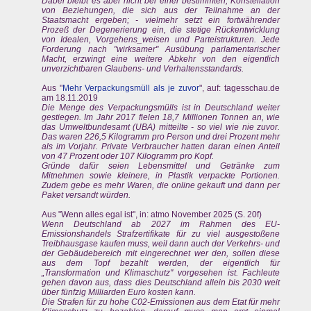
Dabei bleibt es aber nicht bei einer bestimmten, Konstellation
von Beziehungen, die sich aus der Teilnahme an der
Staatsmacht ergeben; - vielmehr setzt ein fortwährender
Prozeß der Degenerierung ein, die stetige Rückentwicklung
von Idealen, Vorgehens_weisen und Parteistrukturen. Jede
Forderung nach "wirksamer" Ausübung parlamentarischer
Macht, erzwingt eine weitere Abkehr von den eigentlich
unverzichtbaren Glaubens- und Verhaltensstandards.
Aus "
Mehr Verpackungsmüll als je zuvor
", auf: tagesschau.de
am 18.11.2019
Die Menge des Verpackungsmülls ist in Deutschland weiter
gestiegen. Im Jahr 2017 fielen 18,7 Millionen Tonnen an, wie
das Umweltbundesamt (UBA) mitteilte - so viel wie nie zuvor.
Das waren 226,5 Kilogramm pro Person und drei Prozent mehr
als im Vorjahr. Private Verbraucher hatten daran einen Anteil
von 47 Prozent oder 107 Kilogramm pro Kopf.
Gründe dafür seien Lebensmittel und Getränke zum
Mitnehmen sowie kleinere, in Plastik verpackte Portionen.
Zudem gebe es mehr Waren, die online gekauft und dann per
Paket versandt würden.
Aus "Wenn alles egal ist", in: atmo November 2025 (S. 20f)
Wenn Deutschland ab 2027 im Rahmen des EU-
Emissionshandels Strafzertifikate für zu viel ausgestoßene
Treibhausgase kaufen muss, weil dann auch der Verkehrs- und
der Gebäudebereich mit eingerechnet wer den, sollen diese
aus dem Topf bezahlt werden, der eigentlich für
„Transformation und Klimaschutz" vorgesehen ist. Fachleute
gehen davon aus, dass dies Deutschland allein bis 2030 weit
über fünfzig Milliarden Euro kosten kann.
Die Strafen für zu hohe C02-Emissionen aus dem Etat für mehr