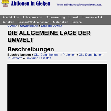
Direct-Action
Antirepression
Organisierung
Umwelt
Theorie&Politik
Debatten
Saasen/GI/Mittelhessen
Materialien
Service
Umwelt
»
Umweltschutz
»
Lage der Umwelt
DIE ALLGEMEINE LAGE DER
UMWELT
Beschreibungen
Beschreibungen
●
Öko-Dummheiten - in Projekten
●
Öko-Dummheiten -
in Textform
●
Links und Lesestoff