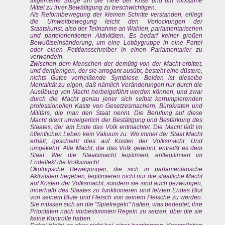
allgemeine Sorge um die Tiefe der Krise und um wirksame
Mittel zu ihrer Bewältigung zu beschwichtigen.
Als Reformbewegung der kleinen Schritte verstanden, erliegt
die Umweltbewegung leicht den Verlockungen der
Staatskunst, also der Teilnahme an Wahlen, parlamentarischen
und parteiorientierten Aktivitäten. Es bedarf keiner großen
Bewußtseinsänderung, um eine Lobbygruppe in eine Partei
oder einen Petitionsschreiber in einen Parlamentarier zu
verwandeln.
Zwischen dem Menschen der demütig von der Macht erbittet,
und demjenigen, der sie arrogant ausübt, besteht eine düstere,
nichts Gutes verheißende Symbiose. Beiden ist dieselbe
Mentalität zu eigen, daß nämlich Veränderungen nur durch die
Ausübung von Macht herbeigeführt werden können, und zwar
durch die Macht genau jener sich selbst korrumpierenden
professionellen Kaste von Gesetzesmachern, Bürokraten und
Militärs, die man den Staat nennt. Die Berufung auf diese
Macht dient unweigerlich der Bestätigung und Bestärkung des
Staates, der am Ende das Volk entmachtet. Die Macht läßt im
öffentlichen Leben kein Vakuum zu. Wo immer der Staat Macht
erhält, geschieht dies auf Kosten der Volksmacht. Und
umgekehrt: Alle Macht, die das Volk gewinnt, entreißt es dem
Staat. Wer die Staatsmacht legitimiert, entlegitimiert im
Endeffekt die Volksmacht.
Ökologische Bewegungen, die sich in parlamentarische
Aktivitäten begeben, legitimieren nicht nur die staatliche Macht
auf Kosten der Volksmacht, sondern sie sind auch gezwungen,
innerhalb des Staates zu funktionieren und letzten Endes Blut
von seinem Blute und Fleisch von seinem Fleische zu werden.
Sie müssen sich an die "Spielregeln" halten, was bedeutet, ihre
Prioritäten nach vorbestimmten Regeln zu setzen, über die sie
keine Kontrolle haben.