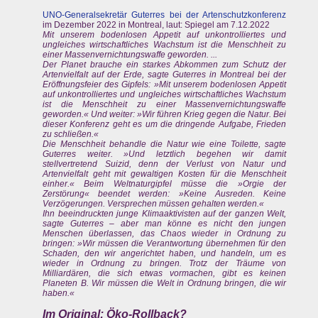
UNO-Generalsekretär Guterres bei der Artenschutzkonferenz
im Dezember 2022 in Montreal, laut: Spiegel am 7.12.2022
Mit unserem bodenlosen Appetit auf unkontrolliertes und
ungleiches wirtschaftliches Wachstum ist die Menschheit zu
einer Massenvernichtungswaffe geworden. ...
Der Planet brauche ein starkes Abkommen zum Schutz der
Artenvielfalt auf der Erde, sagte Guterres in Montreal bei der
Eröffnungsfeier des Gipfels: »Mit unserem bodenlosen Appetit
auf unkontrolliertes und ungleiches wirtschaftliches Wachstum
ist die Menschheit zu einer Massenvernichtungswaffe
geworden.« Und weiter: »Wir führen Krieg gegen die Natur. Bei
dieser Konferenz geht es um die dringende Aufgabe, Frieden
zu schließen.«
Die Menschheit behandle die Natur wie eine Toilette, sagte
Guterres weiter. »Und letztlich begehen wir damit
stellvertretend Suizid, denn der Verlust von Natur und
Artenvielfalt geht mit gewaltigen Kosten für die Menschheit
einher.« Beim Weltnaturgipfel müsse die »Orgie der
Zerstörung« beendet werden: »Keine Ausreden. Keine
Verzögerungen. Versprechen müssen gehalten werden.«
Ihn beeindruckten junge Klimaaktivisten auf der ganzen Welt,
sagte Guterres – aber man könne es nicht den jungen
Menschen überlassen, das Chaos wieder in Ordnung zu
bringen: »Wir müssen die Verantwortung übernehmen für den
Schaden, den wir angerichtet haben, und handeln, um es
wieder in Ordnung zu bringen. Trotz der Träume von
Milliardären, die sich etwas vormachen, gibt es keinen
Planeten B. Wir müssen die Welt in Ordnung bringen, die wir
haben.«
Im Original: Öko-Rollback?