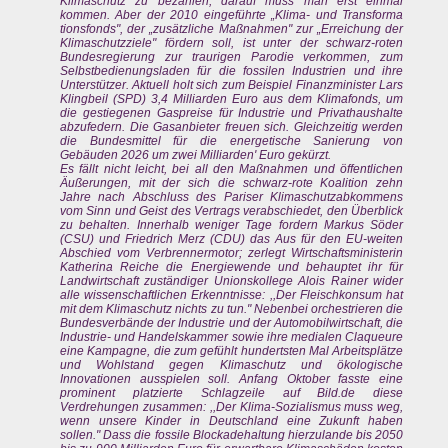
Klimaschutz zu bezahlen, darauf muss man erst einmal
kommen. Aber der 2010 eingeführte „Klima- und Transforma
tionsfonds", der „zusätzliche Maßnahmen" zur „Erreichung der
Klimaschutzziele" fördern soll, ist unter der schwarz-roten
Bundesregierung zur traurigen Parodie verkommen, zum
Selbstbedienungsladen für die fossilen Industrien und ihre
Unterstützer. Aktuell holt sich zum Beispiel Finanzminister Lars
Klingbeil (SPD) 3,4 Milliarden Euro aus dem Klimafonds, um
die gestiegenen Gaspreise für Industrie und Privathaushalte
abzufedern. Die Gasanbieter freuen sich. Gleichzeitig werden
die Bundesmittel für die energetische Sanierung von
Gebäuden 2026 um zwei Milliarden' Euro gekürzt.
Es fällt nicht leicht, bei all den Maßnahmen und öffentlichen
Äußerungen, mit der sich die schwarz-rote Koalition zehn
Jahre nach Abschluss des Pariser Klimaschutzabkommens
vom Sinn und Geist des Vertrags verabschiedet, den Überblick
zu behalten. Innerhalb weniger Tage fordern Markus Söder
(CSU) und Friedrich Merz (CDU) das Aus für den EU-weiten
Abschied vom Verbrennermotor; zerlegt Wirtschaftsministerin
Katherina Reiche die Energiewende und behauptet ihr für
Landwirtschaft zuständiger Unionskollege Alois Rainer wider
alle wissenschaftlichen Erkenntnisse: ,,Der Fleischkonsum hat
mit dem Klimaschutz nichts zu tun." Nebenbei orchestrieren die
Bundesverbände der Industrie und der Automobilwirtschaft, die
Industrie- und Handelskammer sowie ihre medialen Claqueure
eine Kampagne, die zum gefühlt hundertsten Mal Arbeitsplätze
und Wohlstand gegen Klimaschutz und ökologische
Innovationen ausspielen soll. Anfang Oktober fasste eine
prominent platzierte Schlagzeile auf Bild.de diese
Verdrehungen zusammen: ,,Der Klima-Sozialismus muss weg,
wenn unsere Kinder in Deutschland eine Zukunft haben
sollen." Dass die fossile Blockadehaltung hierzulande bis 2050