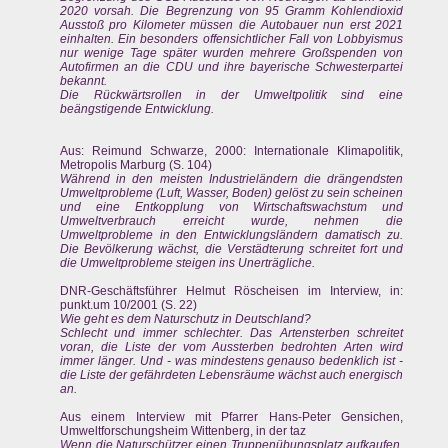
2020 vorsah. Die Begrenzung von 95 Gramm Kohlendioxid
Ausstoß pro Kilometer müssen die Autobauer nun erst 2021
einhalten. Ein besonders offensichtlicher Fall von Lobbyismus
nur wenige Tage später wurden mehrere Großspenden von
Autofirmen an die CDU und ihre bayerische Schwesterpartei
bekannt.
Die Rückwärtsrollen in der Umweltpolitik sind eine
beängstigende Entwicklung.
Aus: Reimund Schwarze, 2000: Internationale Klimapolitik,
Metropolis Marburg (S. 104)
Während in den meisten Industrieländern die drängendsten
Umweltprobleme (Luft, Wasser, Boden) gelöst zu sein scheinen
und eine Entkopplung von Wirtschaftswachstum und
Umweltverbrauch erreicht wurde, nehmen die
Umweltprobleme in den Entwicklungsländern damatisch zu.
Die Bevölkerung wächst, die Verstädterung schreitet fort und
die Umweltprobleme steigen ins Unerträgliche.
DNR-Geschäftsführer Helmut Röscheisen im Interview, in:
punkt.um 10/2001 (S. 22)
Wie geht es dem Naturschutz in Deutschland?
Schlecht und immer schlechter. Das Artensterben schreitet
voran, die Liste der vom Aussterben bedrohten Arten wird
immer länger. Und - was mindestens genauso bedenklich ist -
die Liste der gefährdeten Lebensräume wächst auch energisch
an.
Aus einem Interview mit Pfarrer Hans-Peter Gensichen,
Umweltforschungsheim Wittenberg, in der taz
Wenn die Naturschützer einen Truppenübungsplatz aufkaufen,