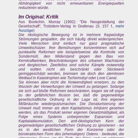
Abhängigkeit von nicht erneuerbaren Energiequellen
reduzieren würde.
Im Original: Kritik
Aus Bookchin, Murray (1992): "Die Neugestaltung der
Gesellschaft", Trotzdem-Verlag in Grafenau (S. 157 f.,
mehr
Auszüge
)
Die ökologische Bewegung ist in mehrere fragwürdige
Strömungen gespalten, die sich häufig direkt widersprechen.
Viele Menschen sind einfach nur ganz pragmatische
Umweltschützer. Ihre Bemühungen konzentrieren sich auf
punktuelle Reformen wie beispielsweise die Kontrolle von
Sondermüll, den Widerstand gegen den Bau von
Kernkraftwerken, Beschränkungen des urbanen Wachstums
und dergleichen. Zweifellos sind solche Kämpfe notwendig
und sollten nicht als beschränkt oder Stückwerk
geringgeschätzt werden, bremsen sie doch den atemlosen
Wettlauf in Katastrophen wie Tschernobyl oder Love Canal.
Sie können aber nicht die Notwendigkeit ersetzen, zu den
Wurzeln der Verwerfungen der Umwelt zu gelangen. Solange
sie sich auf bloße Reformen beschränken, tragen sie oft sogar
zu der gefährlichen Illusion bei, daß die gegenwärtige
gesellschaftliche Ordnung in der Lage ist, ihre eigenen
Mißbräuche wiedergutzumachen. Die Denaturisierung der
Umwelt muß immer als dem Kapitalismus inhärent gesehen
werden, als das Produkt seiner eigenen Gesetzmäßigkeit, als
Folge eines Systems unbegrenzter Expansion und
Kapitalakkumulation. Den anti-ökologischen Kern der
gegenwärtigen gesellschaftlichen Ordnung zu ignorieren - sei
es in der westlichen Form der Konzerne oder der
bürokratischen Form des (ehemaligen) Ostens - bedeutet, die