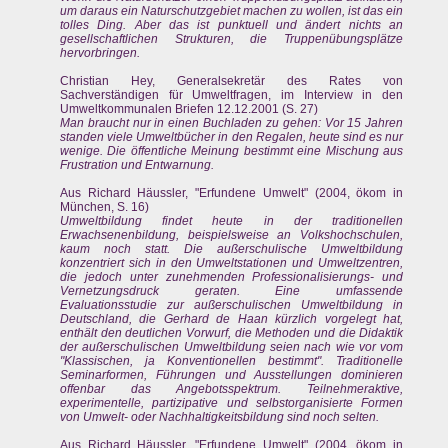
um daraus ein Naturschutzgebiet machen zu wollen, ist das ein
tolles Ding. Aber das ist punktuell und ändert nichts an
gesellschaftlichen Strukturen, die Truppenübungsplätze
hervorbringen.
Christian Hey, Generalsekretär des Rates von
Sachverständigen für Umweltfragen, im Interview in den
Umweltkommunalen Briefen 12.12.2001 (S. 27)
Man braucht nur in einen Buchladen zu gehen: Vor 15 Jahren
standen viele Umweltbücher in den Regalen, heute sind es nur
wenige. Die öffentliche Meinung bestimmt eine Mischung aus
Frustration und Entwarnung.
Aus Richard Häussler, "Erfundene Umwelt" (2004, ökom in
München, S. 16)
Umweltbildung findet heute in der traditionellen
Erwachsenenbildung, beispielsweise an Volkshochschulen,
kaum noch statt. Die außerschulische Umweltbildung
konzentriert sich in den Umweltstationen und Umweltzentren,
die jedoch unter zunehmenden Professionalisierungs- und
Vernetzungsdruck geraten. Eine umfassende
Evaluationsstudie zur außerschulischen Umweltbildung in
Deutschland, die Gerhard de Haan kürzlich vorgelegt hat,
enthält den deutlichen Vorwurf, die Methoden und die Didaktik
der außerschulischen Umweltbildung seien nach wie vor vom
"Klassischen, ja Konventionellen bestimmt". Traditionelle
Seminarformen, Führungen und Ausstellungen dominieren
offenbar das Angebotsspektrum. Teilnehmeraktive,
experimentelle, partizipative und selbstorganisierte Formen
von Umwelt- oder Nachhaltigkeitsbildung sind noch selten.
Aus Richard Häussler, "Erfundene Umwelt" (2004, ökom in