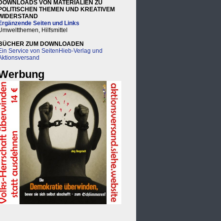
DOWNLOADS VON MATERIALIEN ZU
POLITISCHEN THEMEN UND KREATIVEM
WIDERSTAND
Ergänzende Seiten und Links
Umweltthemen, Hilfsmittel
BÜCHER ZUM DOWNLOADEN
Ein Service von SeitenHieb-Verlag und
Aktionsversand
Werbung