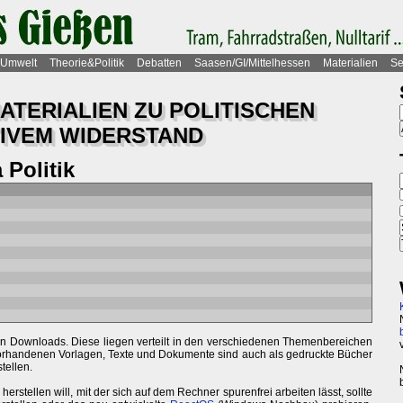
Umwelt
Theorie&Politik
Debatten
Saasen/GI/Mittelhessen
Materialien
Se
TERIALIEN ZU POLITISCHEN
IVEM WIDERSTAND
Politik
len Downloads. Diese liegen verteilt in den verschiedenen Themenbereichen
 vorhandenen Vorlagen, Texte und Dokumente sind auch als gedruckte Bücher
tellen.
stellen will, mit der sich auf dem Rechner spurenfrei arbeiten lässt, sollte