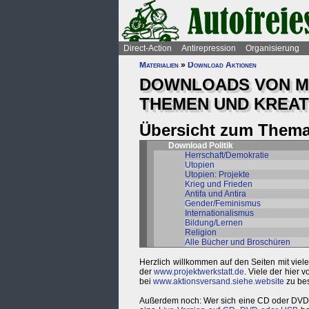
Direct-Action
Antirepression
Organisierung
Materialien
»
Download Aktionen
DOWNLOADS VON MA
THEMEN UND KREAT
Übersicht zum Thema 
Download Politik
Herrschaft/Demokratie
Utopien
Utopien: Projekte
Krieg und Frieden
Antifa und Antira
Gender/Feminismus
Internationalismus
Bildung/Lernen
Religion
Alle Bücher und Broschüren
Herzlich willkommen auf den Seiten mit vie
der
www.projektwerkstatt.de
. Viele der hier
bei
www.aktionsversand.siehe.website
zu bes
Außerdem noch: Wer sich eine CD oder DVD her