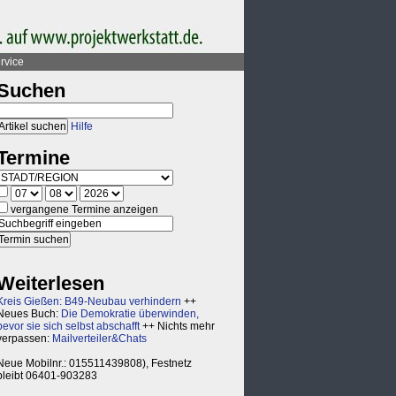
rvice
Suchen
Hilfe
Termine
vergangene Termine anzeigen
Weiterlesen
Kreis Gießen: B49-Neubau verhindern
++
Neues Buch:
Die Demokratie überwinden,
bevor sie sich selbst abschafft
++ Nichts mehr
verpassen:
Mailverteiler&Chats
Neue Mobilnr.: 015511439808), Festnetz
bleibt 06401-903283