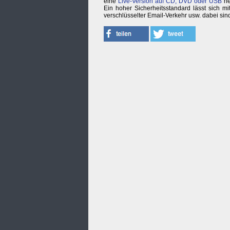
eine
Live-Version auf CD, DVD oder USB
he
Ein hoher Sicherheitsstandard lässt sich 
verschlüsselter Email-Verkehr usw. dabei sin