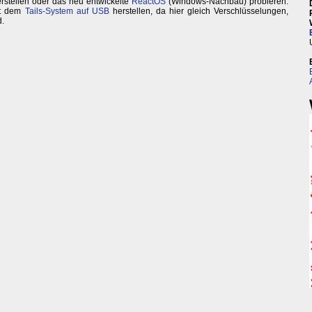
rstellen oder das neu entwickelte
ReactOS
(Windows-Nachbau) probieren.
mit dem
Tails-System auf USB
herstellen, da hier gleich Verschlüsselungen,
d.