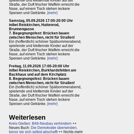
spielende und kletternde Kinder auf der
Straße, der Duft frischer Waffeln erreicht die
Nase, auf einem Tisch stehen leckere
Speisen und Getränke.
[mehr]
Samstag, 05.09.2026 17:00-20:00 Uhr
in/bei Reiskirchen, Hattenrod,
Brunnengasse
7. Begegnungsfest: Brücken bauen
zwischen Menschen, nicht für Straßen!
Ein (hoffentlich) schöner Spätsommerabend,
spielende und kletternde Kinder auf der
Straße, der Duft frischer Waffeln erreicht die
Nase, auf einem Tisch stehen leckere
Speisen und Getränke.
[mehr]
Freitag, 11.09.2026 17:00-20:00 Uhr
in/bei Reiskirchen, Burkhardsfelden am
Backhaus und auf dem Kirchplatz
8. Begegnungsfest: Brücken bauen
zwischen Menschen, nicht für Straßen!
Ein (hoffentlich) schöner Spätsommerabend,
spielende und kletternde Kinder auf der
Straße, der Duft frischer Waffeln erreicht die
Nase, auf einem Tisch stehen leckere
Speisen und Getränke.
[mehr]
Weiterlesen
Kreis Gießen: B49-Neubau verhindern
++
Neues Buch:
Die Demokratie überwinden,
bevor sie sich selbst abschafft
++ Nichts mehr