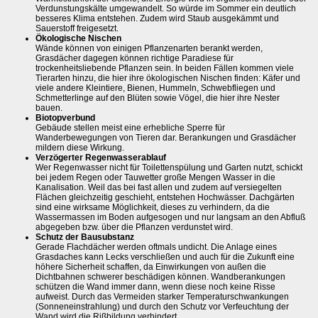
Verdunstungskälte umgewandelt. So würde im Sommer ein deutlich
besseres Klima entstehen. Zudem wird Staub ausgekämmt und
Sauerstoff freigesetzt.
Ökologische Nischen
Wände können von einigen Pflanzenarten berankt werden,
Grasdächer dagegen können richtige Paradiese für
trockenheitsliebende Pflanzen sein. In beiden Fällen kommen viele
Tierarten hinzu, die hier ihre ökologischen Nischen finden: Käfer und
viele andere Kleintiere, Bienen, Hummeln, Schwebfliegen und
Schmetterlinge auf den Blüten sowie Vögel, die hier ihre Nester
bauen.
Biotopverbund
Gebäude stellen meist eine erhebliche Sperre für
Wanderbewegungen von Tieren dar. Berankungen und Grasdächer
mildern diese Wirkung.
Verzögerter Regenwasserablauf
Wer Regenwasser nicht für Toilettenspülung und Garten nutzt, schickt
bei jedem Regen oder Tauwetter große Mengen Wasser in die
Kanalisation. Weil das bei fast allen und zudem auf versiegelten
Flächen gleichzeitig geschieht, entstehen Hochwässer. Dachgärten
sind eine wirksame Möglichkeit, dieses zu verhindern, da die
Wassermassen im Boden aufgesogen und nur langsam an den Abfluß
abgegeben bzw. über die Pflanzen verdunstet wird.
Schutz der Bausubstanz
Gerade Flachdächer werden oftmals undicht. Die Anlage eines
Grasdaches kann Lecks verschließen und auch für die Zukunft eine
höhere Sicherheit schaffen, da Einwirkungen von außen die
Dichtbahnen schwerer beschädigen können. Wandberankungen
schützen die Wand immer dann, wenn diese noch keine Risse
aufweist. Durch das Vermeiden starker Temperaturschwankungen
(Sonneneinstrahlung) und durch den Schutz vor Verfeuchtung der
Wand wird die Rißbildung verhindert.