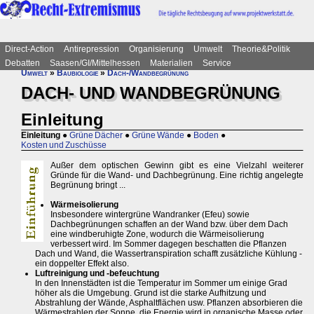
Direct-Action
Antirepression
Organisierung
Umwelt
Theorie&Politik
Debatten
Saasen/GI/Mittelhessen
Materialien
Service
Umwelt
»
Baubiologie
»
Dach-/Wandbegrünung
DACH- UND WANDBEGRÜNUNG
Einleitung
Einleitung
●
Grüne Dächer
●
Grüne Wände
●
Boden
●
Kosten und Zuschüsse
Außer dem optischen Gewinn gibt es eine Vielzahl weiterer
Gründe für die Wand- und Dachbegrünung. Eine richtig angelegte
Begrünung bringt ...
Wärmeisolierung
Insbesondere wintergrüne Wandranker (Efeu) sowie
Dachbegrünungen schaffen an der Wand bzw. über dem Dach
eine windberuhigte Zone, wodurch die Wärmeisolierung
verbessert wird. Im Sommer dagegen beschatten die Pflanzen
Dach und Wand, die Wassertranspiration schafft zusätzliche Kühlung -
ein doppelter Effekt also.
Luftreinigung und -befeuchtung
In den Innenstädten ist die Temperatur im Sommer um einige Grad
höher als die Umgebung. Grund ist die starke Aufhitzung und
Abstrahlung der Wände, Asphaltflächen usw. Pflanzen absorbieren die
Wärmestrahlen der Sonne, die Energie wird in organische Masse oder