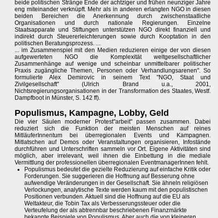
beide politischen Stränge Ende der achtziger und frühen neunziger Jahre
eng miteinander verknüpft. Mehr als in anderen erlangten NGO in diesen
beiden Bereichen die Anerkennung durch zwischenstaatliche
Organisationen und durch nationale Regierungen. Einzelne
Staatsapparate und Stiftungen unterstützen NGO direkt finanziell und
indirekt durch Steuererleichterungen sowie durch Kooptation in den
politischen Beratungsprozess. ...
... im Zusammenspiel mit den Medien reduzieren einige der von diesen
aufgewerteten NGO die Komplexität weltgesellschaftlicher
Zusammenhänge auf wenige und scheinbar unmittelbarer politischer
Praxis zugängliche Themen, Personen oder Verhandlungsarenen". So
formulierte Alex Demirovic in seinem Text "NGO, Staat und
Zivilgesellschaft" (Ulrich Brand u.a., 2001,
Nichtsregierungsorganisationen in der Transformation des Staates, Westf.
Dampfboot in Münster, S. 142 ff).
Populismus, Kampagne, Lobby, Geld
Die vier Säulen moderner Protest"arbeit" passen zusammen. Dabei
reduziert sich die Funktion der meisten Menschen auf reines
MitläuferInnentum bei überregionalen Events und Kampagnen.
Mitlatschen auf Demos oder Veranstaltungen organisieren, Infostände
durchführen und Unterschriften sammeln vor Ort. Eigene Aktivitäten sind
möglich, aber irrelevant, weil ihnen die Einbettung in die mediale
Vermittlung der professionellen überregionalen EventmanagerInnen fehlt.
Populismus bedeutet die gezielte Reduzierung auf einfache Kritik oder
Forderungen. Sie suggerieren die Hoffnung auf Besserung ohne
aufwendige Veränderungen in der Gesellschaft. Sie ähneln religiösen
Verlockungen, analytische Texte werden kaum mit den populistischen
Positionen verbunden. Aktuell sind die Hoffnung auf die EU als
Weltakteur, die Tobin Tax als Verbesserungssteuer oder die
Verteufelung der als abtrennbar beschriebenen Finanzmärkte
bekannte Beispiele von Populismus. Aber auch die von kleineren