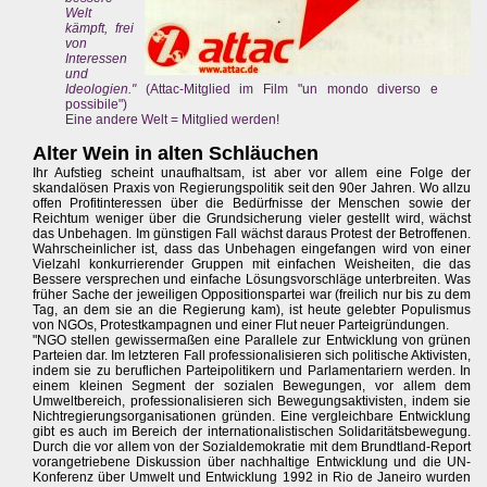
Welt
kämpft, frei
von
Interessen
und
Ideologien."
(Attac-Mitglied im Film "un mondo diverso e
possibile")
Eine andere Welt = Mitglied werden!
Alter Wein in alten Schläuchen
Ihr Aufstieg scheint unaufhaltsam, ist aber vor allem eine Folge der
skandalösen Praxis von Regierungspolitik seit den 90er Jahren. Wo allzu
offen Profitinteressen über die Bedürfnisse der Menschen sowie der
Reichtum weniger über die Grundsicherung vieler gestellt wird, wächst
das Unbehagen. Im günstigen Fall wächst daraus Protest der Betroffenen.
Wahrscheinlicher ist, dass das Unbehagen eingefangen wird von einer
Vielzahl konkurrierender Gruppen mit einfachen Weisheiten, die das
Bessere versprechen und einfache Lösungsvorschläge unterbreiten. Was
früher Sache der jeweiligen Oppositionspartei war (freilich nur bis zu dem
Tag, an dem sie an die Regierung kam), ist heute gelebter Populismus
von NGOs, Protestkampagnen und einer Flut neuer Parteigründungen.
"NGO stellen gewissermaßen eine Parallele zur Entwicklung von grünen
Parteien dar. Im letzteren Fall professionalisieren sich politische Aktivisten,
indem sie zu beruflichen Parteipolitikern und Parlamentariern werden. In
einem kleinen Segment der sozialen Bewegungen, vor allem dem
Umweltbereich, professionalisieren sich Bewegungsaktivisten, indem sie
Nichtregierungsorganisationen gründen. Eine vergleichbare Entwicklung
gibt es auch im Bereich der internationalistischen Solidaritätsbewegung.
Durch die vor allem von der Sozialdemokratie mit dem Brundtland-Report
vorangetriebene Diskussion über nachhaltige Entwicklung und die UN-
Konferenz über Umwelt und Entwicklung 1992 in Rio de Janeiro wurden