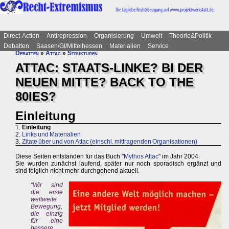
Direct-Action
Antirepression
Organisierung
Umwelt
Theorie&Politik
Debatten
Saasen/GI/Mittelhessen
Materialien
Service
Debatten
»
Attac
»
Strukturen
ATTAC: STAATS-LINKE? BI DER
NEUEN MITTE? BACK TO THE
80IES?
Einleitung
1.
Einleitung
2.
Links und Materialien
3.
Zitate über und von Attac (einschl. mittragenden Organisationen)
Diese Seiten entstanden für das Buch "
Mythos Attac
" im Jahr 2004.
Sie wurden zunächst laufend, später nur noch sporadisch ergänzt und
sind folglich nicht mehr durchgehend aktuell.
"Wir sind
die erste
weltweite
Bewegung,
die einzig
für eine
bessere