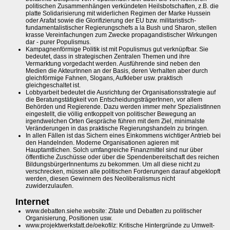
politischen Zusammenhängen verkündeten Heilsbotschaften, z.B. die
platte Solidarisierung mit widerlichen Regimen der Marke Hussein
oder Arafat sowie die Glorifizierung der EU bzw. militaristisch-
fundamentalistischer Regierungschefs a la Bush und Sharon, stellen
krasse Vereinfachungen zum Zwecke propagandistischer Wirkungen
dar - purer Populismus.
Kampagnenförmige Politik ist mit Populismus gut verknüpfbar. Sie
bedeutet, dass in strategischen Zentralen Themen und ihre
Vermarktung vorgedacht werden. Ausführende sind neben den
Medien die AkteurInnen an der Basis, deren Verhalten aber durch
gleichförmige Fahnen, Slogans, Aufkleber usw. praktisch
gleichgeschaltet ist.
Lobbyarbeit bedeutet die Ausrichtung der Organisationsstrategie auf
die Beratungstätigkeit von EntscheidungsträgerInnen, vor allem
Behörden und Regierende. Dazu werden immer mehr SpezialistInnen
eingestellt, die völlig entkoppelt von politischer Bewegung an
irgendwelchen Orten Gespräche führen mit dem Ziel, minimalste
Veränderungen in das praktische Regierungshandeln zu bringen.
In allen Fällen ist das Sichern eines Einkommens wichtiger Antrieb bei
den Handelnden. Moderne Organisationen agieren mit
Hauptamtlichen. Solch umfangreiche Finanzmittel sind nur über
öffentliche Zuschüsse oder über die Spendenbereitschaft des reichen
BildungsbürgerInnentums zu bekommen. Um all diese nicht zu
verschrecken, müssen alle politischen Forderungen darauf abgeklopft
werden, diesen Gewinnern des Neoliberalismus nicht
zuwiderzulaufen.
Internet
www.debatten.siehe.website: Zitate und Debatten zu politischer
Organisierung, Positionen usw.
www.projektwerkstatt.de/oekofilz: Kritische Hintergründe zu Umwelt-