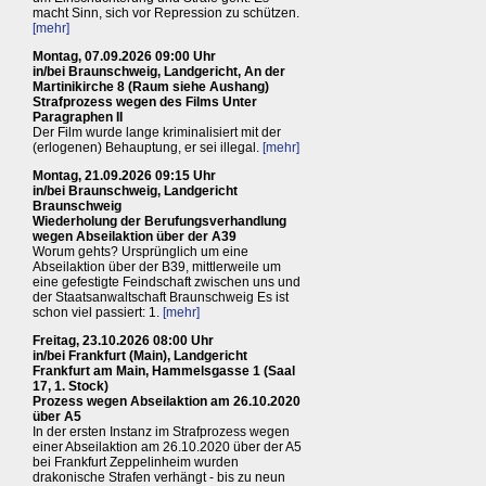
macht Sinn, sich vor Repression zu schützen.
[mehr]
Montag, 07.09.2026 09:00 Uhr
in/bei Braunschweig, Landgericht, An der
Martinikirche 8 (Raum siehe Aushang)
Strafprozess wegen des Films Unter
Paragraphen II
Der Film wurde lange kriminalisiert mit der
(erlogenen) Behauptung, er sei illegal.
[mehr]
Montag, 21.09.2026 09:15 Uhr
in/bei Braunschweig, Landgericht
Braunschweig
Wiederholung der Berufungsverhandlung
wegen Abseilaktion über der A39
Worum gehts? Ursprünglich um eine
Abseilaktion über der B39, mittlerweile um
eine gefestigte Feindschaft zwischen uns und
der Staatsanwaltschaft Braunschweig Es ist
schon viel passiert: 1.
[mehr]
Freitag, 23.10.2026 08:00 Uhr
in/bei Frankfurt (Main), Landgericht
Frankfurt am Main, Hammelsgasse 1 (Saal
17, 1. Stock)
Prozess wegen Abseilaktion am 26.10.2020
über A5
In der ersten Instanz im Strafprozess wegen
einer Abseilaktion am 26.10.2020 über der A5
bei Frankfurt Zeppelinheim wurden
drakonische Strafen verhängt - bis zu neun