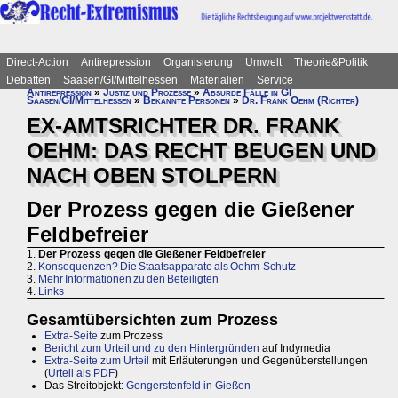
Direct-Action
Antirepression
Organisierung
Umwelt
Theorie&Politik
Debatten
Saasen/GI/Mittelhessen
Materialien
Service
Antirepression
»
Justiz und Prozesse
»
Absurde Fälle in GI
Saasen/GI/Mittelhessen
»
Bekannte Personen
»
Dr. Frank Oehm (Richter)
EX-AMTSRICHTER DR. FRANK
OEHM: DAS RECHT BEUGEN UND
NACH OBEN STOLPERN
Der Prozess gegen die Gießener
Feldbefreier
1.
Der Prozess gegen die Gießener Feldbefreier
2.
Konsequenzen? Die Staatsapparate als Oehm-Schutz
3.
Mehr Informationen zu den Beteiligten
4.
Links
Gesamtübersichten zum Prozess
Extra-Seite
zum Prozess
Bericht zum Urteil und zu den Hintergründen
auf Indymedia
Extra-Seite zum Urteil
mit Erläuterungen und Gegenüberstellungen
(
Urteil als PDF
)
Das Streitobjekt:
Gengerstenfeld in Gießen