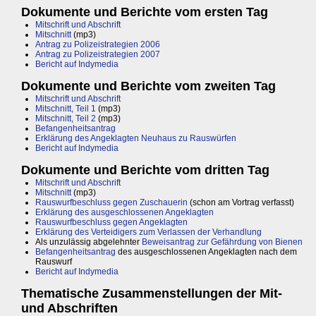
Dokumente und Berichte vom ersten Tag
Mitschrift und Abschrift
Mitschnitt
(mp3)
Antrag zu Polizeistrategien 2006
Antrag zu Polizeistrategien 2007
Bericht auf Indymedia
Dokumente und Berichte vom zweiten Tag
Mitschrift und Abschrift
Mitschnitt, Teil 1
(mp3)
Mitschnitt, Teil 2
(mp3)
Befangenheitsantrag
Erklärung des Angeklagten Neuhaus zu Rauswürfen
Bericht auf Indymedia
Dokumente und Berichte vom dritten Tag
Mitschrift und Abschrift
Mitschnitt
(mp3)
Rauswurfbeschluss gegen Zuschauerin
(schon am Vortrag verfasst)
Erklärung des ausgeschlossenen Angeklagten
Rauswurfbeschluss gegen Angeklagten
Erklärung des Verteidigers zum Verlassen der Verhandlung
Als unzulässig abgelehnter
Beweisantrag zur Gefährdung von Bienen
Befangenheitsantrag
des ausgeschlossenen Angeklagten nach dem
Rauswurf
Bericht auf Indymedia
Thematische Zusammenstellungen der Mit-
und Abschriften