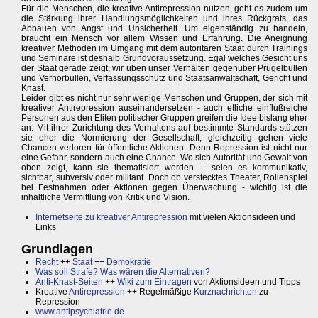
Für die Menschen, die kreative Antirepression nutzen, geht es zudem um
die Stärkung ihrer Handlungsmöglichkeiten und ihres Rückgrats, das
Abbauen von Angst und Unsicherheit. Um eigenständig zu handeln,
braucht ein Mensch vor allem Wissen und Erfahrung. Die Aneignung
kreativer Methoden im Umgang mit dem autoritären Staat durch Trainings
und Seminare ist deshalb Grundvoraussetzung. Egal welches Gesicht uns
der Staat gerade zeigt, wir üben unser Verhalten gegenüber Prügelbullen
und Verhörbullen, Verfassungsschutz und Staatsanwaltschaft, Gericht und
Knast.
Leider gibt es nicht nur sehr wenige Menschen und Gruppen, der sich mit
kreativer Antirepression auseinandersetzen - auch etliche einflußreiche
Personen aus den Eliten politischer Gruppen greifen die Idee bislang eher
an. Mit ihrer Zurichtung des Verhaltens auf bestimmte Standards stützen
sie eher die Normierung der Gesellschaft, gleichzeitig gehen viele
Chancen verloren für öffentliche Aktionen. Denn Repression ist nicht nur
eine Gefahr, sondern auch eine Chance. Wo sich Autorität und Gewalt von
oben zeigt, kann sie thematisiert werden ... seien es kommunikativ,
sichtbar, subversiv oder militant. Doch ob verstecktes Theater, Rollenspiel
bei Festnahmen oder Aktionen gegen Überwachung - wichtig ist die
inhaltliche Vermittlung von Kritik und Vision.
Internetseite zu kreativer Antirepression
mit vielen Aktionsideen und
Links
Grundlagen
Recht
++
Staat
++
Demokratie
Was soll Strafe? Was wären die Alternativen?
Anti-Knast-Seiten
++
Wiki zum Eintragen
von Aktionsideen und Tipps
Kreative
Antirepression
++ Regelmäßige
Kurznachrichten
zu
Repression
www.antipsychiatrie.de