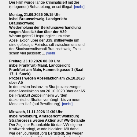
Der Film wurde lange kriminalisiert mit der
(erlogenen) Behauptung, er sei illegal.
[mehr]
Montag, 21.09.2026 09:15 Uhr
in/bei Braunschweig, Landgericht
Braunschweig
Wiederholung der Berufungsverhandlung
wegen Abseilaktion über der A39
Worum gehts? Ursprünglich um eine
Abseilaktion über der B39, mittlerweile um
eine gefestigte Feindschaft zwischen uns und
der Staatsanwaltschaft Braunschweig Es ist
schon viel passiert: 1.
[mehr]
Freitag, 23.10.2026 08:00 Uhr
in/bei Frankfurt (Main), Landgericht
Frankfurt am Main, Hammelsgasse 1 (Saal
17, 1. Stock)
Prozess wegen Abseilaktion am 26.10.2020
über A5
In der ersten Instanz im Strafprozess wegen
einer Abseilaktion am 26.10.2020 über der A5
bei Frankfurt Zeppelinheim wurden
drakonische Strafen verhängt - bis zu neun
Monaten Haft (auf Bewährung).
[mehr]
Mittwoch, 11.11.2026 11:30 Uhr
in/bei Wolfsburg, Amtsgericht Wolfsburg
Strafprozess wegen Aktion auf VW-Gelände
Der Zug, der Braunkohle für das VW-eigene
Kraftwerk bringt, wurde blockiert. Mit dabei
war der Journalist Jörg Bergstedt, der wegen