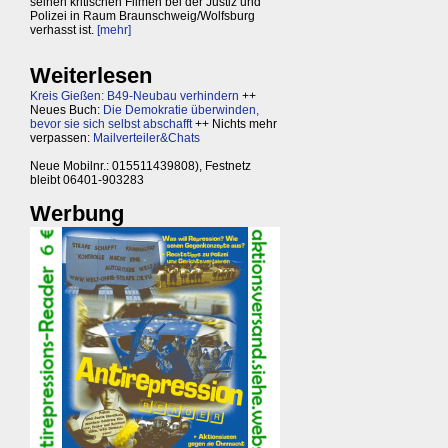
seinen kritischen Filmen bei der Justiz und
Polizei in Raum Braunschweig/Wolfsburg
verhasst ist.
[mehr]
Weiterlesen
Kreis Gießen: B49-Neubau verhindern
++
Neues Buch:
Die Demokratie überwinden,
bevor sie sich selbst abschafft
++ Nichts mehr
verpassen:
Mailverteiler&Chats
Neue Mobilnr.: 015511439808), Festnetz
bleibt 06401-903283
Werbung