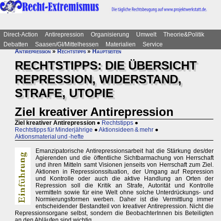
Direct-Action
Antirepression
Organisierung
Umwelt
Theorie&Politik
Debatten
Saasen/GI/Mittelhessen
Materialien
Service
Antirepression
»
Rechtstipps
»
Hauptseiten
RECHTSTIPPS: DIE ÜBERSICHT
REPRESSION, WIDERSTAND,
STRAFE, UTOPIE
Ziel kreativer Antirepression
Ziel kreativer Antirepression
●
Rechtstipps
●
Rechtstipps für Minderjährige
●
Aktionsideen & mehr
●
Aktionsmaterial und -hefte
Emanzipatorische Antirepressionsarbeit hat die Stärkung des/der
Agierenden und die öffentliche Sichtbarmachung von Herrschaft
und ihren Mitteln samt Visionen jenseits von Herrschaft zum Ziel.
Aktionen in Repressionssituation, der Umgang auf Repression
und Kontrolle oder auch die aktive Handlung an Orten der
Repression soll die Kritik an Strafe, Autorität und Kontrolle
vermitteln sowie für eine Welt ohne solche Unterdrückungs- und
Normierungsformen werben. Daher ist die Vermittlung immer
entscheidender Bestandteil von kreativer Antirepression. Nicht die
Repressionsorgane selbst, sondern die BeobachterInnen bis Beteiligten
an den Abläufen sind wichtig.