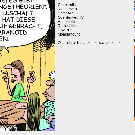
Chemtrails
Nineeleven
Compact
Querdenken TV
Rothschild
Rockefeller
HAARP
Mondlandung
Oder einfach mal selbst was ausdenken
...