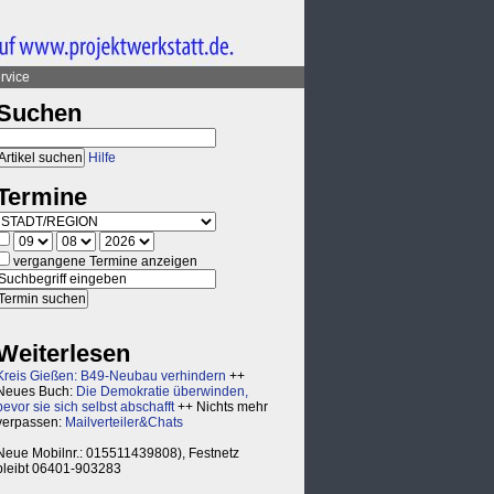
rvice
Suchen
Hilfe
Termine
vergangene Termine anzeigen
Weiterlesen
Kreis Gießen: B49-Neubau verhindern
++
Neues Buch:
Die Demokratie überwinden,
bevor sie sich selbst abschafft
++ Nichts mehr
verpassen:
Mailverteiler&Chats
Neue Mobilnr.: 015511439808), Festnetz
bleibt 06401-903283