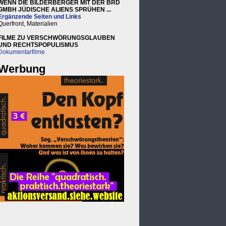
WENN DIE BILDERBERGER MIT DER BRD
GMBH JÜDISCHE ALIENS SPRÜHEN ...
Ergänzende Seiten und Links
Querfront, Materialien
FILME ZU VERSCHWÖRUNGSGLAUBEN
UND RECHTSPOPULISMUS
Dokumentarfilme
Werbung