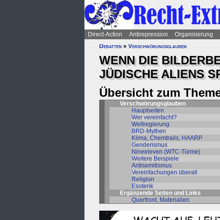
Direct-Action
Antirepression
Organisierung
Debatten
»
Verschwörungsglauben
WENN DIE BILDERB
JÜDISCHE ALIENS SP
Übersicht zum Theme
Verschwörungsglauben
Hauptseiten
Wer vereinfacht?
Weltregierung
BRD-Mythen
Klima, Chemtrails, HAARP
Genderismus
Nineeleven (WTC-Türme)
Weitere Beispiele
Antisemitismus
Vereinfachungen überall
Religion
Esoterik
Ergänzende Seiten und Links
Querfront, Materialien