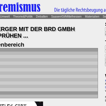
Umwelt
Theorie&Politik
Debatten
Saasen/GI/Mittelhessen
Materialien
Se
ERGER MIT DER BRD GMBH
RÜHEN ...
nbereich