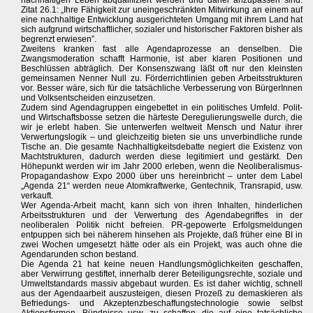
nachhaltigen Leben abqualifiziert werden und daher anzupassen sind.
Zitat 26.1: „Ihre Fähigkeit zur uneingeschränkten Mitwirkung an einem auf
eine nachhaltige Entwicklung ausgerichteten Umgang mit ihrem Land hat
sich aufgrund wirtschaftlicher, sozialer und historischer Faktoren bisher als
begrenzt erwiesen”.
Zweitens kranken fast alle Agendaprozesse an denselben. Die
Zwangsmoderation schafft Harmonie, ist aber klaren Positionen und
Beschlüssen abträglich. Der Konsenszwang läßt oft nur den kleinsten
gemeinsamen Nenner Null zu. Förderrichtlinien geben Arbeitsstrukturen
vor. Besser wäre, sich für die tatsächliche Verbesserung von BürgerInnen
und Volksentscheiden einzusetzen.
Zudem sind Agendagruppen eingebettet in ein politisches Umfeld. Polit-
und Wirtschaftsbosse setzen die härteste Deregulierungswelle durch, die
wir je erlebt haben. Sie unterwerfen weltweit Mensch und Natur ihrer
Verwertungslogik – und gleichzeitig bieten sie uns unverbindliche runde
Tische an. Die gesamte Nachhaltigkeitsdebatte negiert die Existenz von
Machtstrukturen, dadurch werden diese legitimiert und gestärkt. Den
Höhepunkt werden wir im Jahr 2000 erleben, wenn die Neoliberalismus-
Propagandashow Expo 2000 über uns hereinbricht – unter dem Label
„Agenda 21“ werden neue Atomkraftwerke, Gentechnik, Transrapid, usw.
verkauft.
Wer Agenda-Arbeit macht, kann sich von ihren Inhalten, hinderlichen
Arbeitsstrukturen und der Verwertung des Agendabegriffes in der
neoliberalen Politik nicht befreien. PR-gepowerte Erfolgsmeldungen
entpuppen sich bei näherem hinsehen als Projekte, daß früher eine BI in
zwei Wochen umgesetzt hätte oder als ein Projekt, was auch ohne die
Agendarunden schon bestand.
Die Agenda 21 hat keine neuen Handlungsmöglichkeiten geschaffen,
aber Verwirrung gestiftet, innerhalb derer Beteiligungsrechte, soziale und
Umweltstandards massiv abgebaut wurden. Es ist daher wichtig, schnell
aus der Agendaarbeit auszusteigen, diesen Prozeß zu demaskieren als
Befriedungs- und Akzeptenzbeschaffungstechnologie sowie selbst