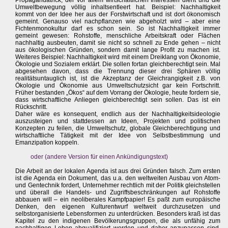
Propagandatrick, der vor allem wirtschaftlichen Interessen dient und die
Umweltbewegung völlig inhaltsentleert hat. Beispiel: Nachhaltigkeit
kommt von der Idee her aus der Forstwirtschaft und ist dort ökonomisch
gemeint. Genauso viel nachpflanzen wie abgeholzt wird – aber eine
Fichtenmonokultur darf es schon sein. So ist Nachhaltigkeit immer
gemeint gewesen: Rohstoffe, menschliche Arbeitskraft oder Flächen
nachhaltig ausbeuten, damit sie nicht so schnell zu Ende gehen – nicht
aus ökologischen Gründen, sondern damit lange Profit zu machen ist.
Weiteres Beispiel: Nachhaltigkeit wird mit einem Dreiklang von Ökonomie,
Ökologie und Sozialem erklärt. Die sollen fortan gleichberechtigt sein. Mal
abgesehen davon, dass die Trennung dieser drei Sphären völlig
realitätsuntauglich ist, ist die Akzeptanz der Gleichrangigkeit z.B. von
Ökologie und Ökonomie aus Umweltschutzsicht gar kein Fortschritt.
Früher bestanden „Ökos“ auf dem Vorrang der Ökologie, heute fordern sie,
dass wirtschaftliche Anliegen gleichberechtigt sein sollen. Das ist ein
Rückschritt.
Daher wäre es konsequent, endlich aus der Nachhaltigkeitsideologie
auszusteigen und stattdessen an Ideen, Projekten und politischen
Konzepten zu feilen, die Umweltschutz, globale Gleichberechtigung und
wirtschaftliche Tätigkeit mit der Idee von Selbstbestimmung und
Emanzipation koppeln.
oder (andere Version für einen Ankündigungstext)
Die Arbeit an der lokalen Agenda ist aus drei Gründen falsch. Zum ersten
ist die Agenda ein Dokument, das u.a. den weltweiten Ausbau von Atom-
und Gentechnik fordert, Unternehmer rechtlich mit der Politik gleichstellen
und überall die Handels- und Zugriffsbeschränkungen auf Rohstoffe
abbauen will – ein neoliberales Kampfpapier! Es paßt zum europäische
Denken, den eigenen Kulturentwurf weltweit durchzusetzen und
selbstorganisierte Lebensformen zu unterdrücken. Besonders kraß ist das
Kapitel zu den indigenen Bevölkerungsgruppen, die als unfähig zum