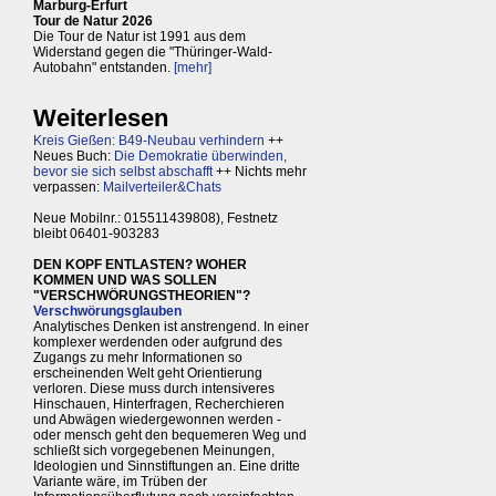
Marburg-Erfurt
Tour de Natur 2026
Die Tour de Natur ist 1991 aus dem
Widerstand gegen die "Thüringer-Wald-
Autobahn" entstanden.
[mehr]
Weiterlesen
Kreis Gießen: B49-Neubau verhindern
++
Neues Buch:
Die Demokratie überwinden,
bevor sie sich selbst abschafft
++ Nichts mehr
verpassen:
Mailverteiler&Chats
Neue Mobilnr.: 015511439808), Festnetz
bleibt 06401-903283
DEN KOPF ENTLASTEN? WOHER
KOMMEN UND WAS SOLLEN
"VERSCHWÖRUNGSTHEORIEN"?
Verschwörungsglauben
Analytisches Denken ist anstrengend. In einer
komplexer werdenden oder aufgrund des
Zugangs zu mehr Informationen so
erscheinenden Welt geht Orientierung
verloren. Diese muss durch intensiveres
Hinschauen, Hinterfragen, Recherchieren
und Abwägen wiedergewonnen werden -
oder mensch geht den bequemeren Weg und
schließt sich vorgegebenen Meinungen,
Ideologien und Sinnstiftungen an. Eine dritte
Variante wäre, im Trüben der