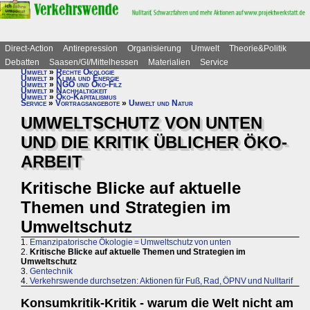
Direct-Action
Antirepression
Organisierung
Umwelt
Theorie&Politik
Debatten
Saasen/GI/Mittelhessen
Materialien
Service
Umwelt
»
Rechte Ökologie
Umwelt
»
Klima und Energie
Umwelt
»
NGO und Öko-Filz
Umwelt
»
Nachhaltigkeit
Umwelt
»
Öko-Kapitalismus
Service
»
Vortragsangebote
»
Umwelt und Natur
UMWELTSCHUTZ VON UNTEN
UND DIE KRITIK ÜBLICHER ÖKO-
ARBEIT
Kritische Blicke auf aktuelle
Themen und Strategien im
Umweltschutz
1.
Emanzipatorische Ökologie = Umweltschutz von unten
2.
Kritische Blicke auf aktuelle Themen und Strategien im
Umweltschutz
3.
Gentechnik
4.
Verkehrswende durchsetzen: Aktionen für Fuß, Rad, ÖPNV und Nulltarif
Konsumkritik-Kritik - warum die Welt nicht am