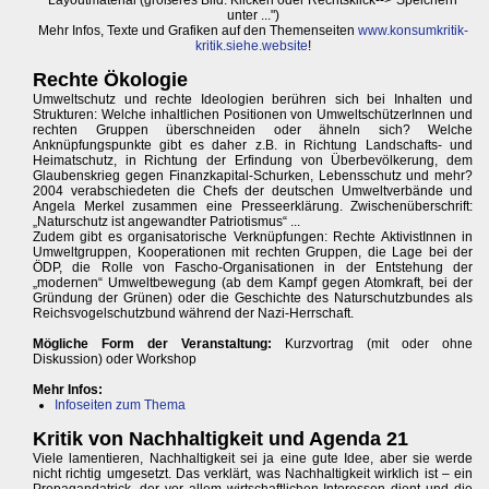
Layoutmaterial (größeres Bild: Klicken oder Rechtsklick-->"Speichern
unter ...")
Mehr Infos, Texte und Grafiken auf den Themenseiten
www.konsumkritik-
kritik.siehe.website
!
Rechte Ökologie
Umweltschutz und rechte Ideologien berühren sich bei Inhalten und
Strukturen: Welche inhaltlichen Positionen von UmweltschützerInnen und
rechten Gruppen überschneiden oder ähneln sich? Welche
Anknüpfungspunkte gibt es daher z.B. in Richtung Landschafts- und
Heimatschutz, in Richtung der Erfindung von Überbevölkerung, dem
Glaubenskrieg gegen Finanzkapital-Schurken, Lebensschutz und mehr?
2004 verabschiedeten die Chefs der deutschen Umweltverbände und
Angela Merkel zusammen eine Presseerklärung. Zwischenüberschrift:
„Naturschutz ist angewandter Patriotismus“ ...
Zudem gibt es organisatorische Verknüpfungen: Rechte AktivistInnen in
Umweltgruppen, Kooperationen mit rechten Gruppen, die Lage bei der
ÖDP, die Rolle von Fascho-Organisationen in der Entstehung der
„modernen“ Umweltbewegung (ab dem Kampf gegen Atomkraft, bei der
Gründung der Grünen) oder die Geschichte des Naturschutzbundes als
Reichsvogelschutzbund während der Nazi-Herrschaft.
Mögliche Form der Veranstaltung:
Kurzvortrag (mit oder ohne
Diskussion) oder Workshop
Mehr Infos:
Infoseiten zum Thema
Kritik von Nachhaltigkeit und Agenda 21
Viele lamentieren, Nachhaltigkeit sei ja eine gute Idee, aber sie werde
nicht richtig umgesetzt. Das verklärt, was Nachhaltigkeit wirklich ist – ein