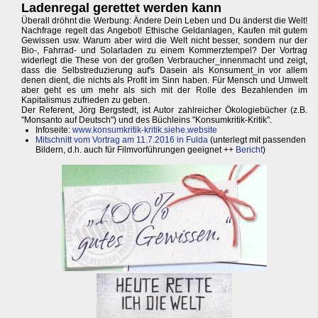
Ladenregal gerettet werden kann
Überall dröhnt die Werbung: Ändere Dein Leben und Du änderst die Welt!
Nachfrage regelt das Angebot! Ethische Geldanlagen, Kaufen mit gutem
Gewissen usw. Warum aber wird die Welt nicht besser, sondern nur der
Bio-, Fahrrad- und Solarladen zu einem Kommerztempel? Der Vortrag
widerlegt die These von der großen Verbraucher_innenmacht und zeigt,
dass die Selbstreduzierung auf's Dasein als Konsument_in vor allem
denen dient, die nichts als Profit im Sinn haben. Für Mensch und Umwelt
aber geht es um mehr als sich mit der Rolle des Bezahlenden im
Kapitalismus zufrieden zu geben.
Der Referent, Jörg Bergstedt, ist Autor zahlreicher Ökologiebücher (z.B.
"Monsanto auf Deutsch") und des Büchleins "Konsumkritik-Kritik".
Infoseite:
www.konsumkritik-kritik.siehe.website
Mitschnitt vom Vortrag am 11.7.2016 in Fulda
(unterlegt mit passenden
Bildern, d.h. auch für Filmvorführungen geeignet ++
Bericht
)