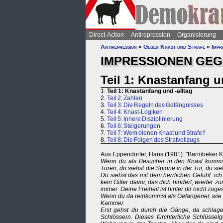
Direct-Action
Antirepression
Organisierung
Antirepression
»
Gegen Knast und Strafe
»
Impr
IMPRESSIONEN GEG
Teil 1: Knastanfang u
1.
Teil 1: Knastanfang und -alltag
2.
Teil 2: Zahlen
3.
Teil 3: Die Regeln des Gefängnisses
4.
Teil 4: Knast-Logiken
5.
Teil 5: Innere Disziplinierung
6.
Teil 6: Steigerungen
7.
Teil 7: Wem dienen Knast und Strafe?
8.
Teil 8: Die Folgen des Strafvollzugs
Aus Eppendorfer, Hans (1981): "Barmbeker Ku
Wenn du als Besucher in den Knast kommst,
Türen, du siehst die Spione in der Tür, du si
Du siehst das mit dem herrlichen Gefühl: ich 
kein Gitter davor, das dich hindert, wieder
immer. Deine Freiheit ist hinter dir nicht zug
Wenn du da reinkommst als Gefangener, wie ic
Kammer.
Erst gehst du durch die Gänge, da schlage
Schlössern. Dieses fürchterliche Schlüsselg