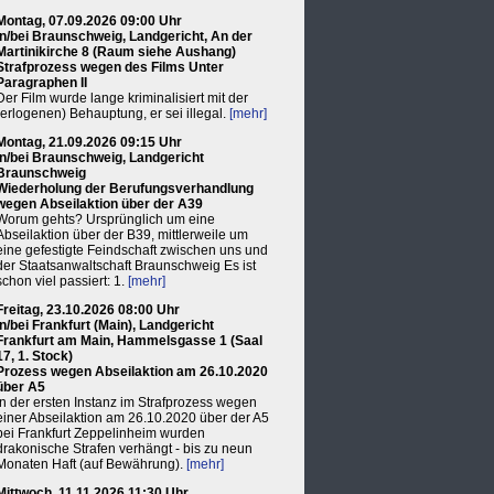
Montag, 07.09.2026 09:00 Uhr
in/bei Braunschweig, Landgericht, An der
Martinikirche 8 (Raum siehe Aushang)
Strafprozess wegen des Films Unter
Paragraphen II
Der Film wurde lange kriminalisiert mit der
(erlogenen) Behauptung, er sei illegal.
[mehr]
Montag, 21.09.2026 09:15 Uhr
in/bei Braunschweig, Landgericht
Braunschweig
Wiederholung der Berufungsverhandlung
wegen Abseilaktion über der A39
Worum gehts? Ursprünglich um eine
Abseilaktion über der B39, mittlerweile um
eine gefestigte Feindschaft zwischen uns und
der Staatsanwaltschaft Braunschweig Es ist
schon viel passiert: 1.
[mehr]
Freitag, 23.10.2026 08:00 Uhr
in/bei Frankfurt (Main), Landgericht
Frankfurt am Main, Hammelsgasse 1 (Saal
17, 1. Stock)
Prozess wegen Abseilaktion am 26.10.2020
über A5
In der ersten Instanz im Strafprozess wegen
einer Abseilaktion am 26.10.2020 über der A5
bei Frankfurt Zeppelinheim wurden
drakonische Strafen verhängt - bis zu neun
Monaten Haft (auf Bewährung).
[mehr]
Mittwoch, 11.11.2026 11:30 Uhr