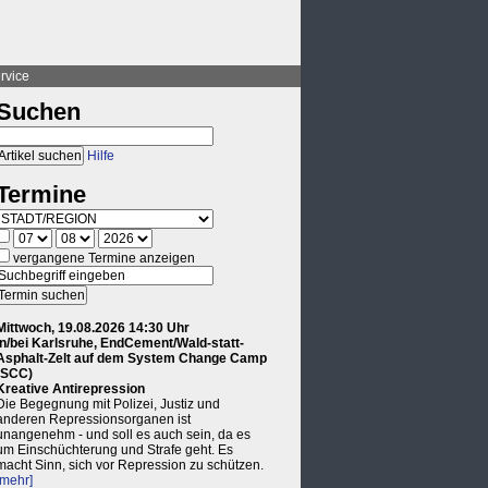
rvice
Suchen
Hilfe
Termine
vergangene Termine anzeigen
Mittwoch, 19.08.2026 14:30 Uhr
in/bei Karlsruhe, EndCement/Wald-statt-
Asphalt-Zelt auf dem System Change Camp
(SCC)
Kreative Antirepression
Die Begegnung mit Polizei, Justiz und
anderen Repressionsorganen ist
unangenehm - und soll es auch sein, da es
um Einschüchterung und Strafe geht. Es
macht Sinn, sich vor Repression zu schützen.
[mehr]