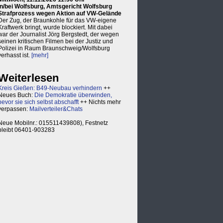
in/bei Wolfsburg, Amtsgericht Wolfsburg
Strafprozess wegen Aktion auf VW-Gelände
Der Zug, der Braunkohle für das VW-eigene
Kraftwerk bringt, wurde blockiert. Mit dabei
war der Journalist Jörg Bergstedt, der wegen
seinen kritischen Filmen bei der Justiz und
Polizei in Raum Braunschweig/Wolfsburg
verhasst ist.
[mehr]
Weiterlesen
Kreis Gießen: B49-Neubau verhindern
++
Neues Buch:
Die Demokratie überwinden,
bevor sie sich selbst abschafft
++ Nichts mehr
verpassen:
Mailverteiler&Chats
Neue Mobilnr.: 015511439808), Festnetz
bleibt 06401-903283