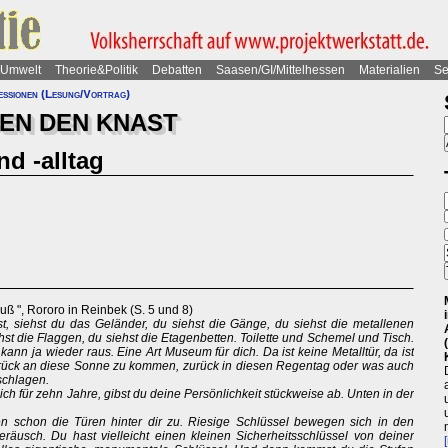
Umwelt
Theorie&Politik
Debatten
Saasen/GI/Mittelhessen
Materialien
Se
essionen (Lesung/Vortrag)
EN DEN KNAST
nd -alltag
ß ", Rororo in Reinbek (S. 5 und 8)
 siehst du das Geländer, du siehst die Gänge, du siehst die metallenen
ehst die Flaggen, du siehst die Etagenbetten. Toilette und Schemel und Tisch.
kann ja wieder raus. Eine Art Museum für dich. Da ist keine Metalltür, da ist
 zurück an diese Sonne zu kommen, zurück in diesen Regentag oder was auch
eschlagen.
h für zehn Jahre, gibst du deine Persönlichkeit stückweise ab. Unten in der
n schon die Türen hinter dir zu. Riesige Schlüssel bewegen sich in den
eräusch. Du hast vielleicht einen kleinen Sicherheitsschlüssel von deiner