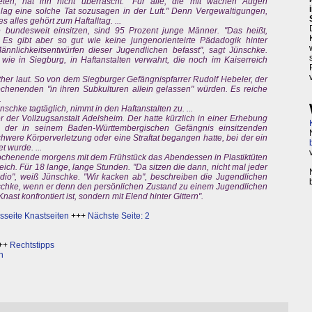
eten, hat ihn nicht überrascht. "Für alle, die mit wachen Augen
, lag eine solche Tat sozusagen in der Luft." Denn Vergewaltigungen,
 alles gehört zum Haftalltag. ...
bundesweit einsitzen, sind 95 Prozent junge Männer. "Das heißt,
 Es gibt aber so gut wie keine jungenorienteirte Pädadogik hinter
nnlichkeitsentwürfen dieser Jugendlichen befasst", sagt Jünschke.
wie in Siegburg, in Haftanstalten verwahrt, die noch im Kaiserreich
her laut. So von dem Siegburger Gefängnispfarrer Rudolf Hebeler, der
Wochenenden "in ihren Subkulturen allein gelassen" würden. Es reiche
.
chke tagtäglich, nimmt in den Haftanstalten zu. ...
er der Vollzugsanstalt Adelsheim. Der hatte kürzlich in einer Erhebung
e der in seinem Baden-Württembergischen Gefängnis einsitzenden
chwere Körperverletzung oder eine Straftat begangen hatte, bei der ein
 wurde. ...
Wochenende morgens mit dem Frühstück das Abendessen in Plastiktüten
reich. Für 18 lange, lange Stunden. "Da sitzen die dann, nicht mal jeder
dio", weiß Jünschke. "Wir kacken ab", beschreiben die Jugendlichen
schke, wenn er denn den persönlichen Zustand zu einem Jugendlichen
Knast konfrontiert ist, sondern mit Elend hinter Gittern".
seite Knastseiten
+++
Nächste Seite: 2
++
Rechtstipps
n