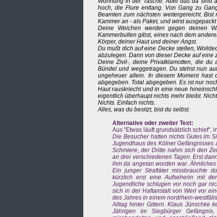
Wohnung in der Tasche. Aber das da sind a
hoch, die Flure entlang. Von Gang zu Gang.
Beamten zum nächsten weitergereicht. Bist 
Kammer an - als Paket, und wirst ausgepackt 
Deine Weichen werden gegen deinen Wil
Kammerbullen gibst, eines nach dem anderen
Körper, deiner Haut und deiner Angst.
Du mußt dich auf eine Decke stellen, Wollde
abzulegen. Dann von dieser Decke auf eine zw
Deine Zivil-, deine Privatklamotten, die d
Bündel und weggetragen. Du stehst nun auf 
ungeheuer allein. In diesem Moment hast 
abgegeben. Total abgegeben. Es ist nur noch d
Haut rauskriecht und in eine neue hineinsch
eigentlich überhaupt nichts mehr bleibt. Nicht
Nichts. Einfach nichts.
Alles, was du besitzt, bist du selbst.
Alternative oder zweiter Text:
Aus "Etwas läuft grundsätzlich schief", i
Die Besucher hatten nichts Gutes im 
Jugendhaus des Kölner Gefängnisses au
Schmiere, der Dritte nahm sich den Ze
an drei verschiedenen Tagen. Erst dann
ihm da angetan worden war. Ähnliches 
Ein junger Straftäter missbrauchte d
kürzlich erst eine Aufseherin mit d
Jugendliche schlugen vor noch gar nic
sich in der Haftanstalt von Werl vor e
des Jahres in einem nordrhein-westfäli
Alltag hinter Gittern. Klaus Jünschke 
Jährigen im Siegbürger Gefängnis,