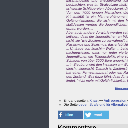
misshandelten und anschließend töt
beobachten, was im Strafvollzug läuft
schwerste Schlägereien, Abzockerei, dies
Von den 7000 jungen Menschen, die 
Kriminalität ist ein Männerphänomen.
Gefängnismauern, die sich mit den Mä
stattdessen werden die Jugendlichen, 
erbaut wurden. ...
Aber auch andere Vorwürfe werden seit
kritisiert, dass die Jugendlichen an 
nicht, sie "wie Zootiere zu verwahren". ..
Rassismus und Sexismus, das erlebt Jüns
... Umfrage von Joachim Walter ... Leit
nachgewiesen, dass nur jeder viert
Jugendlichen ein Tötungsdelikt, eine s
Schaden von über 2500 Euro angerichtet
... in Siegburg wird den Insassen am 
gleich mitgereicht. Danach ist Zapfenst
hat einen Fernsehapparat oder ein Ra
den Zustand. Was dazu führt, dass Jün
findet, "nicht mehr mit Gefährlichkeit im 
Eingangs
Eingangsseiten:
Knast
++
Antirepression
Die Seite
gegen Strafe und für Alternative
Kommentare