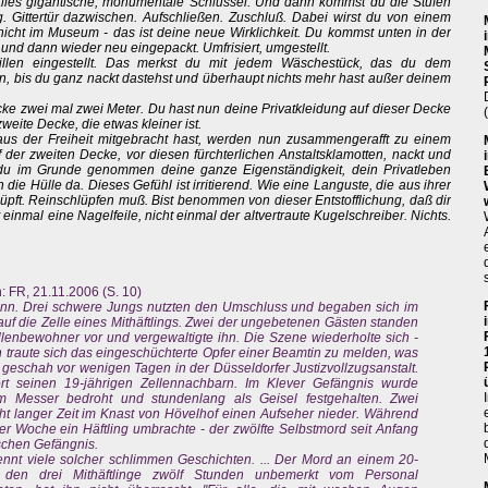
lles gigantische, monumentale Schlüssel. Und dann kommst du die Stufen
 Gittertür dazwischen. Aufschließen. Zuschluß. Dabei wirst du von einem
nicht im Museum - das ist deine neue Wirklichkeit. Du kommst unten in der
und dann wieder neu eingepackt. Umfrisiert, umgestellt.
len eingestellt. Das merkst du mit jedem Wäschestück, das du dem
, bis du ganz nackt dastehst und überhaupt nichts mehr hast außer deinem
cke zwei mal zwei Meter. Du hast nun deine Privatkleidung auf dieser Decke
eite Decke, die etwas kleiner ist.
u aus der Freiheit mitgebracht hast, werden nun zusammengerafft zu einem
der zweiten Decke, vor diesen fürchterlichen Anstaltsklamotten, nackt und
du im Grunde genommen deine ganze Eigenständigkeit, dein Privatleben
ie Hülle da. Dieses Gefühl ist irritierend. Wie eine Languste, die aus ihrer
lüpft. Reinschlüpfen muß. Bist benommen von dieser Entstofflichung, daß dir
 einmal eine Nagelfeile, nicht einmal der altvertraute Kugelschreiber. Nichts.
n: FR, 21.11.2006 (S. 10)
Sinn. Drei schwere Jungs nutzten den Umschluss und begaben sich im
f die Zelle eines Mithäftlings. Zwei der ungebetenen Gästen standen
llenbewohner vor und vergewaltigte ihn. Die Szene wiederholte sich -
 traute sich das eingeschüchterte Opfer einer Beamtin zu melden, was
geschah vor wenigen Tagen in der Düsseldorfer Justizvollzugsanstalt.
ort seinen 19-jährigen Zellennachbarn. Im Klever Gefängnis wurde
em Messer bedroht und stundenlang als Geisel festgehalten. Zwei
ht langer Zeit im Knast von Hövelhof einen Aufseher nieder. Während
iner Woche ein Häftling umbrachte - der zwölfte Selbstmord seit Anfang
schen Gefängnis.
kennt viele solcher schlimmen Geschichten. ... Der Mord an einem 20-
 den drei Mithäftlinge zwölf Stunden unbemerkt vom Personal