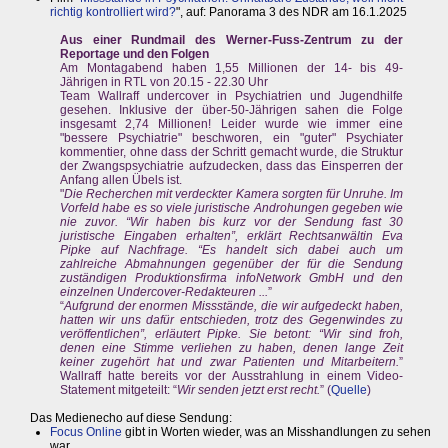
richtig kontrolliert wird?
", auf: Panorama 3 des NDR am 16.1.2025
Aus einer Rundmail des Werner-Fuss-Zentrum zu der
Reportage und den Folgen
Am Montagabend haben 1,55 Millionen der 14- bis 49-
Jährigen in RTL von 20.15 - 22.30 Uhr
Team Wallraff undercover in Psychiatrien und Jugendhilfe
gesehen. Inklusive der über-50-Jährigen sahen die Folge
insgesamt 2,74 Millionen! Leider wurde wie immer eine
"bessere Psychiatrie" beschworen, ein "guter" Psychiater
kommentier, ohne dass der Schritt gemacht wurde, die Struktur
der Zwangspsychiatrie aufzudecken, dass das Einsperren der
Anfang allen Übels ist.
"
Die Recherchen mit verdeckter Kamera sorgten für Unruhe. Im
Vorfeld habe es so viele juristische Androhungen gegeben wie
nie zuvor. “Wir haben bis kurz vor der Sendung fast 30
juristische Eingaben erhalten”, erklärt Rechtsanwältin Eva
Pipke auf Nachfrage. “Es handelt sich dabei auch um
zahlreiche Abmahnungen gegenüber der für die Sendung
zuständigen Produktionsfirma infoNetwork GmbH und den
einzelnen Undercover-Redakteuren ...
”
“
Aufgrund der enormen Missstände, die wir aufgedeckt haben,
hatten wir uns dafür entschieden, trotz des Gegenwindes zu
veröffentlichen”, erläutert Pipke. Sie betont: “Wir sind froh,
denen eine Stimme verliehen zu haben, denen lange Zeit
keiner zugehört hat und zwar Patienten und Mitarbeitern.
”
Wallraff hatte bereits vor der Ausstrahlung in einem Video-
Statement mitgeteilt: “
Wir senden jetzt erst recht.
” (
Quelle
)
Das Medienecho auf diese Sendung:
Focus Online
gibt in Worten wieder, was an Misshandlungen zu sehen
war