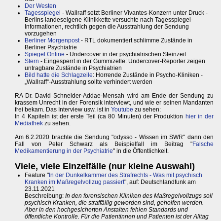
Der Westen
Tagesspiegel
- Wallraff setzt Berliner Vivantes-Konzern unter Druck -
Berlins landeseigene Klinikkette versuchte nach Tagesspiegel-
Informationen, rechtlich gegen die Ausstrahlung der Sendung
vorzugehen
Berliner Morgenpost
- RTL dokumentiert schlimme Zustände in
Berliner Psychiatrie
Spiegel Online
- Undercover in der psychiatrischen Steinzeit
Stern
- Eingesperrt in der Gummizelle: Undercover-Reporter zeigen
untragbare Zustände in Psychiatrien
Bild hatte die Schlagzeile
: Horrende Zustände in Psycho-Kliniken -
„Wallraff“-Ausstrahlung sollte verhindert werden
RA Dr. David Schneider-Addae-Mensah wird am Ende der Sendung zu
krassem Unrecht in der Forensik interviewt, und wie er seinen Mandanten
frei bekam. Das Interview usw. ist in
Youtube
zu sehen:
In 4 Kapiteln ist der erste Teil (ca 80 Minuten) der Produktion
hier in der
Mediathek
zu sehen.
Am 6.2.2020 brachte die Sendung "odysso - Wissen im SWR" dann den
Fall von Peter Schwarz als Beispielfall im Beitrag "
Falsche
Medikamentierung in der Psychiatrie
" in die Öffentlichkeit.
Viele, viele Einzelfälle (nur kleine Auswahl)
Feature "
In der Dunkelkammer des Strafrechts - Was mit psychisch
Kranken im Maßregelvollzug passiert
", auf: Deutschlandfunk am
23.11.2021
Beschreibung:
In den forensischen Kliniken des Maßregelvollzugs soll
psychisch Kranken, die straffällig geworden sind, geholfen werden.
Aber in den hochgesicherten Anstalten fehlen Standards und
öffentliche Kontrolle. Für die Patientinnen und Patienten ist der Alltag