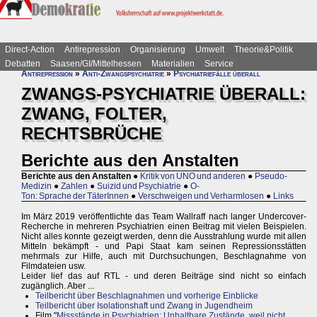
Direct-Action
Antirepression
Organisierung
Umwelt
Theorie&Politik
Debatten
Saasen/GI/Mittelhessen
Materialien
Service
Antirepression
»
Anti-Zwangspsychiatrie
»
Psychiatriefälle überall
ZWANGS-PSYCHIATRIE ÜBERALL:
ZWANG, FOLTER,
RECHTSBRÜCHE
Berichte aus den Anstalten
Berichte aus den Anstalten
●
Kritik von UNO und anderen
●
Pseudo-
Medizin
●
Zahlen
●
Suizid und Psychiatrie
●
O-
Ton: Sprache der TäterInnen
●
Verschweigen und Verharmlosen
●
Links
Im März 2019 veröffentlichte das Team Wallraff nach langer Undercover-
Recherche in mehreren Psychiatrien einen Beitrag mit vielen Beispielen.
Nicht alles konnte gezeigt werden, denn die Ausstrahlung wurde mit allen
Mitteln bekämpft - und Papi Staat kam seinen Repressionsstätten
mehrmals zur Hilfe, auch mit Durchsuchungen, Beschlagnahme von
Filmdateien usw.
Leider lief das auf RTL - und deren Beiträge sind nicht so einfach
zugänglich. Aber ...
Teilbericht über Beschlagnahmen und vorherige Einblicke
Teilbericht über Isolationshaft und Zwang in Jugendheim
Film "
Missstände in Psychiatrien: Unhaltbare Zustände, weil nicht