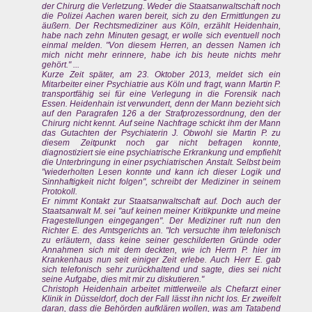
der Chirurg die Verletzung. Weder die Staatsanwaltschaft noch
die Polizei Aachen waren bereit, sich zu den Ermittlungen zu
äußern. Der Rechtsmediziner aus Köln, erzählt Heidenhain,
habe nach zehn Minuten gesagt, er wolle sich eventuell noch
einmal melden. "Von diesem Herren, an dessen Namen ich
mich nicht mehr erinnere, habe ich bis heute nichts mehr
gehört." ...
Kurze Zeit später, am 23. Oktober 2013, meldet sich ein
Mitarbeiter einer Psychiatrie aus Köln und fragt, wann Martin P.
transportfähig sei für eine Verlegung in die Forensik nach
Essen. Heidenhain ist verwundert, denn der Mann bezieht sich
auf den Paragrafen 126 a der Strafprozessordnung, den der
Chirurg nicht kennt. Auf seine Nachfrage schickt ihm der Mann
das Gutachten der Psychiaterin J. Obwohl sie Martin P. zu
diesem Zeitpunkt noch gar nicht befragen konnte,
diagnostiziert sie eine psychiatrische Erkrankung und empfiehlt
die Unterbringung in einer psychiatrischen Anstalt. Selbst beim
"wiederholten Lesen konnte und kann ich dieser Logik und
Sinnhaftigkeit nicht folgen", schreibt der Mediziner in seinem
Protokoll.
Er nimmt Kontakt zur Staatsanwaltschaft auf. Doch auch der
Staatsanwalt M. sei "auf keinen meiner Kritikpunkte und meine
Fragestellungen eingegangen". Der Mediziner ruft nun den
Richter E. des Amtsgerichts an. "Ich versuchte ihm telefonisch
zu erläutern, dass keine seiner geschilderten Gründe oder
Annahmen sich mit dem deckten, wie ich Herrn P. hier im
Krankenhaus nun seit einiger Zeit erlebe. Auch Herr E. gab
sich telefonisch sehr zurückhaltend und sagte, dies sei nicht
seine Aufgabe, dies mit mir zu diskutieren."
Christoph Heidenhain arbeitet mittlerweile als Chefarzt einer
Klinik in Düsseldorf, doch der Fall lässt ihn nicht los. Er zweifelt
daran, dass die Behörden aufklären wollen, was am Tatabend