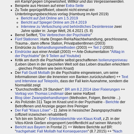
ein Kampf gegen Ungewissheit, Willkür und das Vergessenwerden.
Beispele aus Hessen auf einer
Extra-Seite
Zu Tode geprügelt/fixiert, obwohl nicht einmal ein
Unterbringungsbeschluss vorlag (Hamburg im April 2019)
Bericht auf Zeit Online am 1.5.2019
Bericht auf Spiegel Online am 29.4.2019
Interview zu Vertuschung und behördliches Desinteresse
zwei
Jahre später in: Junge Welt, 26.4.2021 (S. 8)
Bernd Seiffert, "
Die Verbrechen der Psychiatrie
"
Fünf Stationen
: Harte Drogen-ReHa/Nachbehandlung, geschlossene,
Trauma-, dann offene Station, PrivatpatientInnen (2003)
Eindrücke zu
Behandlungsmethoden
(2003) ++
Teil 2
(2003)
Eindrücke
aus einer Anstalt (2003) ++ Arte-Dokumentation "
Alltag in
der Psychiatrie
" (in
9 Teilen auf Youtube
)
Kritik am durch die Psychiatrie selbst geschaffenen
Isolierungsniveau
(Leben üben in der speziellen Welt soll das Leben draußen erleichtern
... gleiches Problem wie beim Knast)
Der
Fall Gustl Mollath
(in die Psychiatrie eingewiesen, um seine
Informationen über die Innereien von Banken zurückzuhalten) ++
Text
und Interview auf Telepolis
, dass der Fall kein Ausnahme, sondern die
Normalität zeigt
"Durchschnittlich 29 Stunden":
BR am 8.2.2014 über Fixierungen
++
Vortrag von Thomas Lindlmair
über seine Haftzeit
Blog über Zwangsbehandlungen
(Methoden, Folgen, Berichte ...)
Als Polizistin 311 Tage im Knast und in der Psychiatrie -
Berichte
der
Betroffenen und Anzeige gegen ihre Peiniger
Der Fall "Klaus Löser"
- 11 Jahre in hessischer Zwangspsychiatrie
(offiziell inzwischen rehabilitiert)
"Ich bin ein Schizo" -
Erlebnisberichte von Klaus Kraft
, z.Zt. in der
Vitos-Klinik Gießen eingesperrt (veröffentlicht auf seinen Wunsch)
Bericht aus Bayern
in Frontal 21 ++ Weitere Berichte auf BR:
"
nachgehakt: Fall Mollath hat Konsequenzen
" (8.7.2015) ++ "
Nach