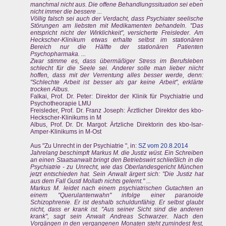
manchmal nicht aus. Die offene Behandlungssituation sei eben
nicht immer die bessere ...
Völlig falsch sei auch der Verdacht, dass Psychiater seelische
Störungen am liebsten mit Medikamenten behandeln. "Das
entspricht nicht der Wirklichkeit", versicherte Freisleder. Am
Heckscher-Klinikum etwas erhalte selbst im stationären
Bereich nur die Hälfte der stationären Patienten
Psychopharmaka. ...
Zwar stimme es, dass übermäßiger Stress im Berufsleben
schlecht für die Seele sei. Anderer solle man lieber niicht
hoffen, dass mit der Verrentung alles besser werde, denn:
"Schlechte Arbeit ist besser als gar keine Arbeit", erklärte
trocken Albus.
Falkai, Prof. Dr. Peter: Direktor der Klinik für Psychiatrie und
Psychotheorapie LMU
Freisleder, Prof. Dr. Franz Joseph: Ärztlicher Direktor des kbo-
Heckscher-Klinikums in M
Albus, Prof. Dr. Dr. Margot: Ärtzliche Direktorin des kbo-Isar-
Amper-Klinikums in M-Ost
Aus "Zu Unrecht in der Psychiatrie ", in:
SZ vom 20.8.2014
Jahrelang beschimpft Markus M. die Justiz wüst. Ein Schreiben
an einen Staatsanwalt bringt den Betriebswirt schließlich in die
Psychiatrie - zu Unrecht, wie das Oberlandesgericht München
jetzt entschieden hat. Sein Anwalt ärgert sich: "Die Justiz hat
aus dem Fall Gustl Mollath nichts gelernt." ...
Markus M. leidet nach einem psychiatrischen Gutachten an
einem "Querulantenwahn" infolge einer paranoide
Schizophrenie. Er ist deshalb schuldunfähig. Er selbst glaubt
nicht, dass er krank ist. "Aus seiner Sicht sind die anderen
krank", sagt sein Anwalt Andreas Schwarzer. Nach den
Vorgängen in den vergangenen Monaten steht zumindest fest,