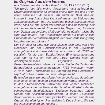
Im Original: Aus dem Inneren
Aus: "Menschen, die nichts zählen", in: SZ, 13.7.2013 (S. 5)
"Ich werde hier, falls meine Verwahrung nicht aufgrund der
Unverhältnismäßigkeit für erledigt erklärt wird, mit den Füßen
voran entlassen." Mit diesem Satz endet ein Brief, den ein
Insasse im psychiatrischen Krankenhaus an die Süddeutsche
Zeitung geschrieben hat. Der Schreiber dieses Briefs hat Angst
davor, dass die "Maßregel der Sicherung und Besserung" erst
mit seinem Tode endet. Eine zeitliche Begrenzung für diese
vom Gericht angeordnete Maßregel gibt es nämlich nicht. Sie
kann ewig dauern - die Ewigkeit wird derzeit nur begrenzt vom
Grundsatz der Verhältnismäßigkeit, der zwar Verfassungsrang
hat, aber wenig konkret ist."
Der Schreiber ist einer wie Gustl Mollath, also einer von 6750
Menschen, die per Gerichtsbeschluss in der Psychiatrie
untergebracht sind. Diese Zahl stammt aus dem Jahr 2012 und
gilt allein für die alten Bundesländer. Eine gesamtdeutsche
Zahl gibt es nur für das Jahr 2010. Damals hatte die
Arbeitsgemeinschaft Psychiatrie der
Gesundheitsministerkonferenz in einer Studie die Zahlen der
Bundesländer zusammengetragen: 7752 Menschen waren
2010 in ganz Deutschland auf Anordnung von Gerichten in
psychiatrischen Krankenhäusern untergebracht. ...
Es werden zwar weniger Menschen eingewiesen, sie müssen
aber immer länger bleiben, Entlassungen werden seltener. ...
In den psychiatrischen Krankenhäusern werden Menschen
untergebracht, die im Zustand der Schuldunfähigkeit oder der
verminderten Schuldfähigkeit Straftaten begangen haben.
Neben den Abschiebegefängnissen, in denen Flüchtlinge
darauf warten, aus dem Land geschafft zu werden, sind das die
Orte mit der niedrigsten Rechtsdichte in Deutschland. Sie sind
die Dunkelkammern des Rechts. ...