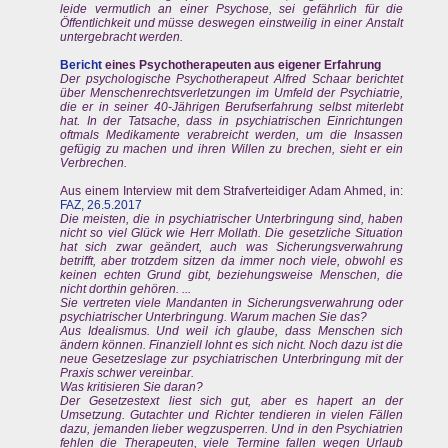
leide vermutlich an einer Psychose, sei gefährlich für die
Öffentlichkeit und müsse deswegen einstweilig in einer Anstalt
untergebracht werden.
Bericht
eines Psychotherapeuten aus eigener Erfahrung
Der psychologische Psychotherapeut Alfred Schaar berichtet
über Menschenrechtsverletzungen im Umfeld der Psychiatrie,
die er in seiner 40-Jährigen Berufserfahrung selbst miterlebt
hat. In der Tatsache, dass in psychiatrischen Einrichtungen
oftmals Medikamente verabreicht werden, um die Insassen
gefügig zu machen und ihren Willen zu brechen, sieht er ein
Verbrechen.
Aus einem Interview mit dem Strafverteidiger Adam Ahmed, in:
FAZ, 26.5.2017
Die meisten, die in psychiatrischer Unterbringung sind, haben
nicht so viel Glück wie Herr Mollath. Die gesetzliche Situation
hat sich zwar geändert, auch was Sicherungsverwahrung
betrifft, aber trotzdem sitzen da immer noch viele, obwohl es
keinen echten Grund gibt, beziehungsweise Menschen, die
nicht dorthin gehören. ...
Sie vertreten viele Mandanten in Sicherungsverwahrung oder
psychiatrischer Unterbringung. Warum machen Sie das?
Aus Idealismus. Und weil ich glaube, dass Menschen sich
ändern können. Finanziell lohnt es sich nicht. Noch dazu ist die
neue Gesetzeslage zur psychiatrischen Unterbringung mit der
Praxis schwer vereinbar.
Was kritisieren Sie daran?
Der Gesetzestext liest sich gut, aber es hapert an der
Umsetzung. Gutachter und Richter tendieren in vielen Fällen
dazu, jemanden lieber wegzusperren. Und in den Psychiatrien
fehlen die Therapeuten, viele Termine fallen wegen Urlaub