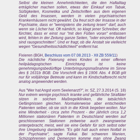
Selbst die kleinen Annehmlichkeiten, die den Haftalltag
erträglicher machen sollen, etwas der Einkauf von Tabak,
Süßigkeiten, Kosmetika und Zeitschriften aus dem eigenen
Geld des Insassen, werden in vielen psychiatrischen
Krankenhäusern nicht gewährt. Da freut sich der Insasse in der
Psychiatrie, dass er "wenigstens die zeitung lesen" darf, auch
wenn sie Löcher hat. Oft nämlich, so klagt jener Schreiber, der
fürchtet, dass er einst nur "mit den Füßen voran" entlassen
wird, fehlen in der Zeitung ganze Seiten, "oder einzelne Artikel
sind rausgeschnitten". Und er fragt, ob die Anstalt sie vielleicht
wegen "Gesundheitsschädlichkeit" entfernt hat.
Fixieren (BGH,
Beschluss vom 07.08.2013 - XII ZB 559/11
)
Die nächtliche Fixierung eines Kindes in einer offenen
heilpädagogischen Einrichtung ist keine
genehmigungsbedürftige Unterbringungsmaßnahme im Sinne
des § 1631b BGB. Die Vorschrift des § 1906 Abs. 4 BGB gilt
nur für volljährige Betreute und kann im Kindschaftsrecht nicht
analog angewendet werden.
Aus "Wer hat Angst vorm Seelenarzt?", in: SZ, 27.3.2014 (S. 18)
Nur extrem wenige psychisch kranke und gefährliche Straftäter
sitzen in solchen Maßregelkliniken, die tatsächlich
Gefängnissen gleichen. Normalerweise aber entscheiden
Patienten selber, ob sie sich in die Klinik begeben wollen. Nur
eine Minderheit - circa zehn Prozent - der jährlich circa 1,2
Millionen stationären Patienten in Deutschland werden auf
geschlossenen Stationen zeitweise auch zwangsweise
untergebracht, meist, weil sie eine Gefahr für sich selbst oder
ihre Umgebung darstellen. "Es gibt halt auch einen Notfall in
der Psychiatrie", sagte Falkai. Bei schweren Manien,
Schizophrenien und Demenzen komme man ohne Zwang