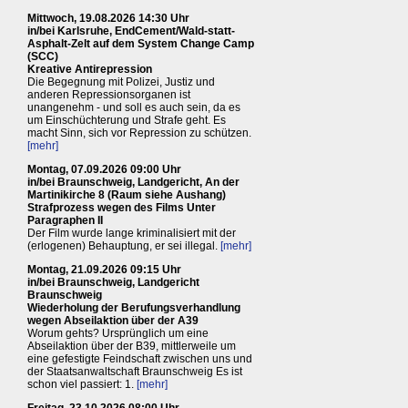
Mittwoch, 19.08.2026 14:30 Uhr
in/bei Karlsruhe, EndCement/Wald-statt-
Asphalt-Zelt auf dem System Change Camp
(SCC)
Kreative Antirepression
Die Begegnung mit Polizei, Justiz und
anderen Repressionsorganen ist
unangenehm - und soll es auch sein, da es
um Einschüchterung und Strafe geht. Es
macht Sinn, sich vor Repression zu schützen.
[mehr]
Montag, 07.09.2026 09:00 Uhr
in/bei Braunschweig, Landgericht, An der
Martinikirche 8 (Raum siehe Aushang)
Strafprozess wegen des Films Unter
Paragraphen II
Der Film wurde lange kriminalisiert mit der
(erlogenen) Behauptung, er sei illegal.
[mehr]
Montag, 21.09.2026 09:15 Uhr
in/bei Braunschweig, Landgericht
Braunschweig
Wiederholung der Berufungsverhandlung
wegen Abseilaktion über der A39
Worum gehts? Ursprünglich um eine
Abseilaktion über der B39, mittlerweile um
eine gefestigte Feindschaft zwischen uns und
der Staatsanwaltschaft Braunschweig Es ist
schon viel passiert: 1.
[mehr]
Freitag, 23.10.2026 08:00 Uhr