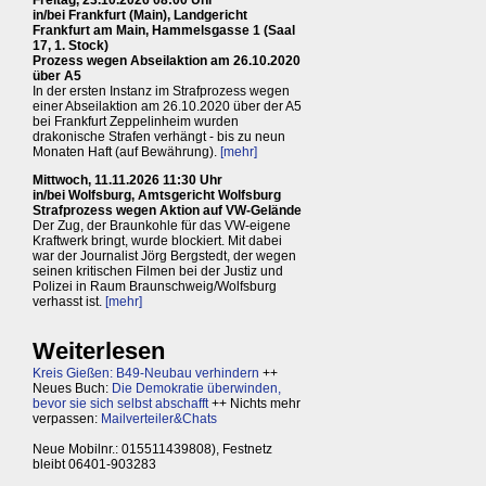
in/bei Frankfurt (Main), Landgericht
Frankfurt am Main, Hammelsgasse 1 (Saal
17, 1. Stock)
Prozess wegen Abseilaktion am 26.10.2020
über A5
In der ersten Instanz im Strafprozess wegen
einer Abseilaktion am 26.10.2020 über der A5
bei Frankfurt Zeppelinheim wurden
drakonische Strafen verhängt - bis zu neun
Monaten Haft (auf Bewährung).
[mehr]
Mittwoch, 11.11.2026 11:30 Uhr
in/bei Wolfsburg, Amtsgericht Wolfsburg
Strafprozess wegen Aktion auf VW-Gelände
Der Zug, der Braunkohle für das VW-eigene
Kraftwerk bringt, wurde blockiert. Mit dabei
war der Journalist Jörg Bergstedt, der wegen
seinen kritischen Filmen bei der Justiz und
Polizei in Raum Braunschweig/Wolfsburg
verhasst ist.
[mehr]
Weiterlesen
Kreis Gießen: B49-Neubau verhindern
++
Neues Buch:
Die Demokratie überwinden,
bevor sie sich selbst abschafft
++ Nichts mehr
verpassen:
Mailverteiler&Chats
Neue Mobilnr.: 015511439808), Festnetz
bleibt 06401-903283