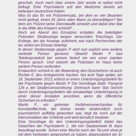
geschah. Auch nach über einem Jahr wurde er selbst nicht
befragt. Eine Psychiaterin soll den Mediziner bereits als
befangen bezeichnet haben.
Was ist das für ein Polizeieinsatz, bei dem es vier Beamten
nicht gelingt, einen 26 Jahre alten Mann zu überwältigen? Bei
dem ein Polizist seine Dienstwaffe einsetzt und dabei drei Mal
in die Mitte des Körpers schießt? ...
Noch am Abend des Einsatzes erstatten die beteiligten
Polizisten Strafanzeige wegen versuchten Totschlags. Der
Kollege, der die Anzeige aufnimmt, war nach Recherchen der
taz selbst am Einsatz beteiligt.
In dieser Strafanzeige gegen P. wird nun explizit eine weitere
verletzte Person genannt. Obwohl Martin P. laut
Telefonprotokoll bei seinem Notruf nie von einer zweiten
Person sprach. Und obwohl die Polizisten im Haus keine
weitere Person vorfanden.
Erstaunlich schnell in der Bewertung des Geschehens ist auch
Richter E. des Amtsgerichts Aachen. Nur acht Tage später, am
18. September 2013, erlässt er einen Unterbringungsbefehl für
die Psychiatrie gegen Martin P. Die Grundlage dafür: Paragraf
126 a der Strafprozessordnung. Demnach kann "das Gericht
durch Unterbringungsbefehl die einstweilige Unterbringung in
einer dieser Anstalten anordnen, wenn die öffentliche
Sicherheit es erfordert."
Martin P., ein gelernter Verfahrensmechaniker für
Kunststofftechnik, der bisher weder strafrechtlich noch
psychiatrisch auffällig geworden war, liegt da noch auf der
Intensivstation der Uniklinik und wird künstlich beatmet.
Eine Grundlage für den Unterbringungsbefehl bildet das
Gutachten der Psychiaterin J., die von Staatsanwalt M. dazu
beauftragt wurde. Schon eine Woche nach der Tat und ohne je
mit dem Verletzten gesprochen zu haben, diagnostiziert sie: Er