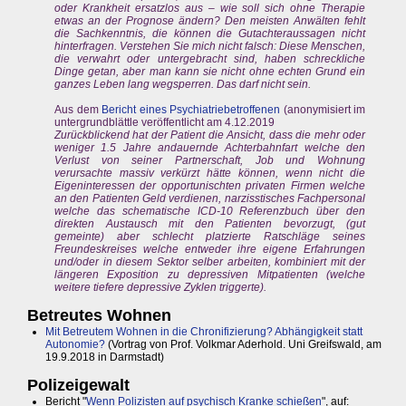
oder Krankheit ersatzlos aus – wie soll sich ohne Therapie
etwas an der Prognose ändern? Den meisten Anwälten fehlt
die Sachkenntnis, die können die Gutachteraussagen nicht
hinterfragen. Verstehen Sie mich nicht falsch: Diese Menschen,
die verwahrt oder untergebracht sind, haben schreckliche
Dinge getan, aber man kann sie nicht ohne echten Grund ein
ganzes Leben lang wegsperren. Das darf nicht sein.
Aus dem
Bericht eines Psychiatriebetroffenen
(anonymisiert im
untergrundblättle veröffentlicht am 4.12.2019
Zurückblickend hat der Patient die Ansicht, dass die mehr oder
weniger 1.5 Jahre andauernde Achterbahnfart welche den
Verlust von seiner Partnerschaft, Job und Wohnung
verursachte massiv verkürzt hätte können, wenn nicht die
Eigeninteressen der opportunischten privaten Firmen welche
an den Patienten Geld verdienen, narzisstisches Fachpersonal
welche das schematische ICD-10 Referenzbuch über den
direkten Austausch mit den Patienten bevorzugt, (gut
gemeinte) aber schlecht platzierte Ratschläge seines
Freundeskreises welche entweder ihre eigene Erfahrungen
und/oder in diesem Sektor selber arbeiten, kombiniert mit der
längeren Exposition zu depressiven Mitpatienten (welche
weitere tiefere depressive Zyklen triggerte).
Betreutes Wohnen
Mit Betreutem Wohnen in die Chronifizierung? Abhängigkeit statt
Autonomie?
(Vortrag von Prof. Volkmar Aderhold. Uni Greifswald, am
19.9.2018 in Darmstadt)
Polizeigewalt
Bericht "
Wenn Polizisten auf psychisch Kranke schießen
", auf: