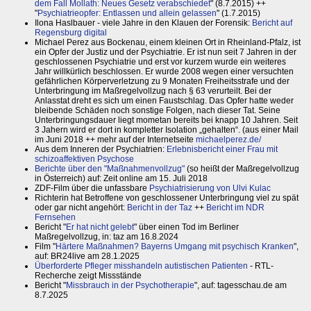
dem Fall Mollath: Neues Gesetz verabschiedet
" (8.7.2015) ++
"
Psychiatrieopfer: Entlassen und allein gelassen
" (1.7.2015)
Ilona Haslbauer - viele Jahre in den Klauen der Forensik:
Bericht auf
Regensburg digital
Michael Perez aus Bockenau, einem kleinen Ort in Rheinland-Pfalz, ist
ein Opfer der Justiz und der Psychiatrie. Er ist nun seit 7 Jahren in der
geschlossenen Psychiatrie und erst vor kurzem wurde ein weiteres
Jahr willkürlich beschlossen. Er wurde 2008 wegen einer versuchten
gefährlichen Körperverletzung zu 9 Monaten Freiheitsstrafe und der
Unterbringung im Maßregelvollzug nach § 63 verurteilt. Bei der
Anlasstat dreht es sich um einen Faustschlag. Das Opfer hatte weder
bleibende Schäden noch sonstige Folgen, nach dieser Tat. Seine
Unterbringungsdauer liegt mometan bereits bei knapp 10 Jahren. Seit
3 Jahern wird er dort in kompletter Isolation „gehalten“. (aus einer Mail
im Juni 2018 ++ mehr auf der Internetseite
michaelperez.de/
Aus dem Inneren der Psychiatrien:
Erlebnisbericht einer Frau mit
schizoaffektiven Psychose
Berichte über den "Maßnahmenvollzug"
(so heißt der Maßregelvollzug
in Österreich) auf: Zeit online am 15. Juli 2018
ZDF-Film über die unfassbare
Psychiatrisierung von Ulvi Kulac
Richterin hat Betroffene von geschlossener Unterbringung viel zu spät
oder gar nicht angehört:
Bericht in der Taz
++
Bericht im NDR
Fernsehen
Bericht "
Er hat nicht gelebt
" über einen Tod im Berliner
Maßregelvollzug, in: taz am 16.8.2024
Film "
Härtere Maßnahmen? Bayerns Umgang mit psychisch Kranken
",
auf: BR24live am 28.1.2025
Überforderte Pfleger misshandeln autistischen Patienten
- RTL-
Recherche zeigt Missstände
Bericht "
Missbrauch in der Psychotherapie
", auf: tagesschau.de am
8.7.2025