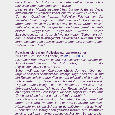
dass M. von der Justiz nicht fair behandelt und sogar ohne
rechtliche Grundlage eingesperrt wurde. ...
Dass es drei Monate gedauert hat, bis die Justiz zu dieser
differenzierten Sichtweise findet, erzürnt Anwalt Schwarzer.
"An den Gerichten herrscht kollektive Feigheit vor der
Verantwortung", sagt er. Weil niemand Verantwortung
übernehmen wolle, wenn doch etwas passiere, würden solche
Fälle über einen Kamm geschert und unangenehme Leute
einfach weggesperrt. "Begründet werden solche
Entscheidungen nicht", so Schwarzer weiter. "Dabei versucht
das Bundesverfassungsgericht bayerischen Richtern schon
lange beizubringen, Entscheidungen ordentlich zu begründen.
Bislang ohne Erfolg."
Psychiatrisieren, um Polizeigewalt zu vertuschen
Aus "Drei Schüsse, ein Leben", in:
taz, 6.12.2014
Ein junger Mann wird bei einem Polizeieinsatz fast erschossen.
Anschließend versucht die Justiz alles, um ihn in die
Psychiatrie einweisen zu lassen ...
Schon während der Operation rätselt der Arzt über den
ungewöhnlichen Schusskanal. Wenige Tage nach der OP ruft
ein Rechtsmediziner aus Köln an und erkundigt sich nach der
Schussverletzung. Heidenhain schildert ihm, wie ein Projektil
Organe durchschlug, die in stehender Position teils
übereinanderliegen. "Ich habe den Rechtsmediziner gefragt,
ob Kugeln um die Ecke fliegen können", sagt er im Restaurant.
"Doch der Mann hat mir gar nicht richtig zugehört."
Das Geschoss durchschlug die Leber, Lunge, Zwerchfell,
oberen Dickdarm, Pankreaskopf und die Hohlvene. Um diese
Körperteile mit einem Schuss zu durchlöchern, müsste Martin
P. sehr steil von schräg oben getroffen worden sein, vermutlich
in einer stark nach vorne gebeugten Position. So interpretiert