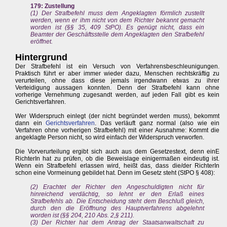
179: Zustellung
(1) Der Strafbefehl muss dem Angeklagten förmlich zustellt
werden, wenn er ihm nicht von dem Richter bekannt gemacht
worden ist (§§ 35, 409 StPO). Es genügt nicht, dass ein
Beamter der Geschäftsstelle dem Angeklagten den Strafbefehl
eröffnet.
Hintergrund
Der Strafbefehl ist ein Versuch von Verfahrensbeschleunigungen.
Praktisch führt er aber immer wieder dazu, Menschen rechtskräftig zu
verurteilen, ohne dass diese jemals irgendwann etwas zu ihrer
Verteidigung aussagen konnten. Denn der Strafbefehl kann ohne
vorherige Vernehmung zugesandt werden, auf jeden Fall gibt es kein
Gerichtsverfahren.
Wer Widerspruch einlegt (der nicht begründet werden muss), bekommt
dann ein
Gerichtsverfahren
. Das verläuft ganz normal (also wie ein
Verfahren ohne vorherigen Strafbefehl) mit einer Ausnahme: Kommt die
angeklagte Person nicht, so wird einfach der Widerspruch verworfen.
Die Vorverurteilung ergibt sich auch aus dem Gesetzestext, denn einE
RichterIn hat zu prüfen, ob die Beweislage einigermaßen eindeutig ist.
Wenn ein Strafbefehl erlassen wird, heißt das, dass die/der RichterIn
schon eine Vormeinung gebildet hat. Denn im Gesetz steht (StPO § 408):
(2) Erachtet der Richter den Angeschuldigten nicht für
hinreichend verdächtig, so lehnt er den Erlaß eines
Strafbefehls ab. Die Entscheidung steht dem Beschluß gleich,
durch den die Eröffnung des Hauptverfahrens abgelehnt
worden ist (§§ 204, 210 Abs. 2,§ 211).
(3) Der Richter hat dem Antrag der Staatsanwaltschaft zu