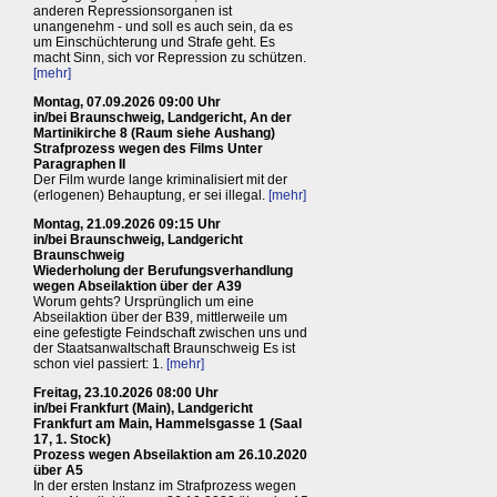
anderen Repressionsorganen ist
unangenehm - und soll es auch sein, da es
um Einschüchterung und Strafe geht. Es
macht Sinn, sich vor Repression zu schützen.
[mehr]
Montag, 07.09.2026 09:00 Uhr
in/bei Braunschweig, Landgericht, An der
Martinikirche 8 (Raum siehe Aushang)
Strafprozess wegen des Films Unter
Paragraphen II
Der Film wurde lange kriminalisiert mit der
(erlogenen) Behauptung, er sei illegal.
[mehr]
Montag, 21.09.2026 09:15 Uhr
in/bei Braunschweig, Landgericht
Braunschweig
Wiederholung der Berufungsverhandlung
wegen Abseilaktion über der A39
Worum gehts? Ursprünglich um eine
Abseilaktion über der B39, mittlerweile um
eine gefestigte Feindschaft zwischen uns und
der Staatsanwaltschaft Braunschweig Es ist
schon viel passiert: 1.
[mehr]
Freitag, 23.10.2026 08:00 Uhr
in/bei Frankfurt (Main), Landgericht
Frankfurt am Main, Hammelsgasse 1 (Saal
17, 1. Stock)
Prozess wegen Abseilaktion am 26.10.2020
über A5
In der ersten Instanz im Strafprozess wegen