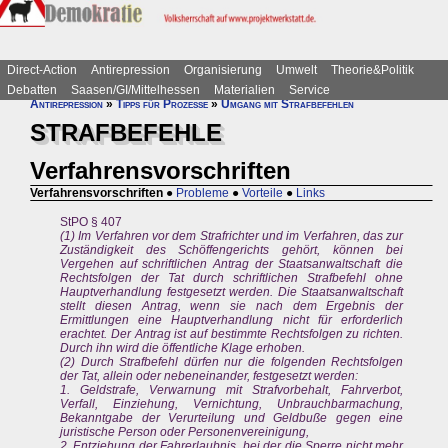
Direct-Action
Antirepression
Organisierung
Umwelt
Theorie&Politik
Debatten
Saasen/GI/Mittelhessen
Materialien
Service
Antirepression
»
Tipps für Prozesse
»
Umgang mit Strafbefehlen
STRAFBEFEHLE
Verfahrensvorschriften
Verfahrensvorschriften
●
Probleme
●
Vorteile
●
Links
StPO § 407
(1) Im Verfahren vor dem Strafrichter und im Verfahren, das zur
Zuständigkeit des Schöffengerichts gehört, können bei
Vergehen auf schriftlichen Antrag der Staatsanwaltschaft die
Rechtsfolgen der Tat durch schriftlichen Strafbefehl ohne
Hauptverhandlung festgesetzt werden. Die Staatsanwaltschaft
stellt diesen Antrag, wenn sie nach dem Ergebnis der
Ermittlungen eine Hauptverhandlung nicht für erforderlich
erachtet. Der Antrag ist auf bestimmte Rechtsfolgen zu richten.
Durch ihn wird die öffentliche Klage erhoben.
(2) Durch Strafbefehl dürfen nur die folgenden Rechtsfolgen
der Tat, allein oder nebeneinander, festgesetzt werden:
1. Geldstrafe, Verwarnung mit Strafvorbehalt, Fahrverbot,
Verfall, Einziehung, Vernichtung, Unbrauchbarmachung,
Bekanntgabe der Verurteilung und Geldbuße gegen eine
juristische Person oder Personenvereinigung,
2. Entziehung der Fahrerlaubnis, bei der die Sperre nicht mehr