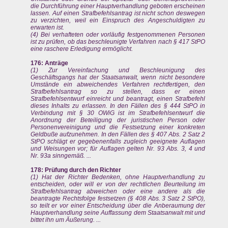
die Durchführung einer Hauptverhandlung geboten erscheinen
lassen. Auf einen Strafbefehlsantrag ist nicht schon deswegen
zu verzichten, weil ein Einspruch des Angeschuldigten zu
erwarten ist.
(4) Bei verhafteten oder vorläufig festgenommenen Personen
ist zu prüfen, ob das beschleunigte Verfahren nach § 417 StPO
eine raschere Erledigung ermöglicht.
176: Anträge
(1) Zur Vereinfachung und Beschleunigung des
Geschäftsgangs hat der Staatsanwalt, wenn nicht besondere
Umstände ein abweichendes Verfahren rechtfertigen, den
Strafbefehlsantrag so zu stellen, dass er einen
Strafbefehlsentwurf einreicht und beantragt, einen Strafbefehl
dieses Inhalts zu erlassen. In den Fällen des § 444 StPO in
Verbindung mit § 30 OWiG ist im Strafbefehlsentwurf die
Anordnung der Beteiligung der juristischen Person oder
Personenvereinigung und die Festsetzung einer konkreten
Geldbuße aufzunehmen. In den Fällen des § 407 Abs. 2 Satz 2
StPO schlägt er gegebenenfalls zugleich geeignete Auflagen
und Weisungen vor; für Auflagen gelten Nr. 93 Abs. 3, 4 und
Nr. 93a sinngemäß. ...
178: Prüfung durch den Richter
(1) Hat der Richter Bedenken, ohne Hauptverhandlung zu
entscheiden, oder will er von der rechtlichen Beurteilung im
Strafbefehlsantrag abweichen oder eine andere als die
beantragte Rechtsfolge festsetzen (§ 408 Abs. 3 Satz 2 StPO),
so teilt er vor einer Entscheidung über die Anberaumung der
Hauptverhandlung seine Auffassung dem Staatsanwalt mit und
bittet ihn um Äußerung. ...