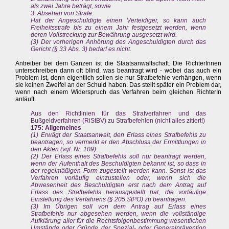
als zwei Jahre beträgt, sowie
3. Absehen von Strafe.
Hat der Angeschuldigte einen Verteidiger, so kann auch
Freiheitsstrafe bis zu einem Jahr festgesetzt werden, wenn
deren Vollstreckung zur Bewährung ausgesetzt wird.
(3) Der vorherigen Anhörung des Angeschuldigten durch das
Gericht (§ 33 Abs. 3) bedarf es nicht.
Antreiber bei dem Ganzen ist die Staatsanwaltschaft. Die RichterInnen
unterschreiben dann oft blind, was beantragt wird - wobei das auch ein
Problem ist, denn eigentlich sollen sie nur Strafbefehle verhängen, wenn
sie keinen Zweifel an der Schuld haben. Das stellt später ein Problem dar,
wenn nach einem Widerspruch das Verfahren beim gleichen RichterIn
anläuft.
Aus den Richtlinien für das Strafverfahren und das
Bußgeldverfahren (RiStBV) zu Strafbefehlen (nicht alles zitiert!)
175: Allgemeines
(1) Erwägt der Staatsanwalt, den Erlass eines Strafbefehls zu
beantragen, so vermerkt er den Abschluss der Ermittlungen in
den Akten (vgl. Nr. 109).
(2) Der Erlass eines Strafbefehls soll nur beantragt werden,
wenn der Aufenthalt des Beschuldigten bekannt ist, so dass in
der regelmäßigen Form zugestellt werden kann. Sonst ist das
Verfahren vorläufig einzustellen oder, wenn sich die
Abwesenheit des Beschuldigten erst nach dem Antrag auf
Erlass des Strafbefehls herausgestellt hat, die vorläufige
Einstellung des Verfahrens (§ 205 StPO) zu beantragen.
(3) Im Übrigen soll von dem Antrag auf Erlass eines
Strafbefehls nur abgesehen werden, wenn die vollständige
Aufklärung aller für die Rechtsfolgenbestimmung wesentlichen
Umstände oder Gründe der Spezial- oder Generalprävention