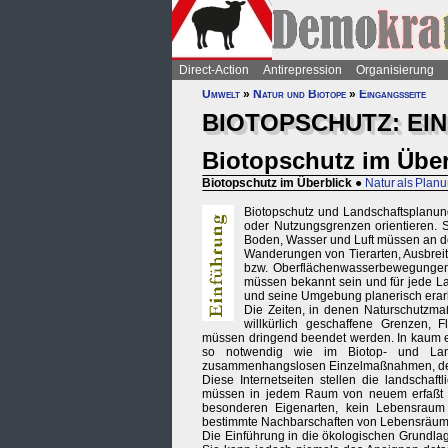
Direct-Action
Antirepression
Organisierung
Umwelt
»
Natur und Biotope
»
Eingangsseite
BIOTOPSCHUTZ: EI
Biotopschutz im Über
Biotopschutz im Überblick
●
Natur als Pla
Biotopschutz und Landschaftsplanung
oder Nutzungsgrenzen orientieren. 
Boden, Wasser und Luft müssen an den
Wanderungen von Tierarten, Ausbrei
bzw. Oberflächenwasserbewegungen 
müssen bekannt sein und für jede L
und seine Umgebung planerisch erarb
Die Zeiten, in denen Naturschutzm
willkürlich geschaffene Grenzen, 
müssen dringend beendet werden. In kaum e
so notwendig wie im Biotop- und Landsc
zusammenhangslosen Einzelmaßnahmen, dere
Diese Internetseiten stellen die landscha
müssen in jedem Raum von neuem erfaßt u
besonderen Eigenarten, kein Lebensraum
bestimmte Nachbarschaften von Lebensräumen
Die Einführung in die ökologischen Grundlage