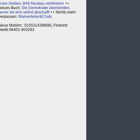
Kreis Gießen: B49-Neubau verhindern
++
Neues Buch:
Die Demokratie überwinden,
bevor sie sich selbst abschafft
++ Nichts mehr
verpassen:
Mailverteiler&Chats
Neue Mobilnr.: 015511439808), Festnetz
bleibt 06401-903283