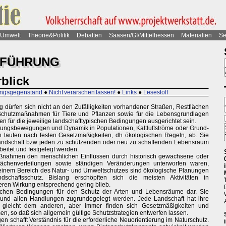
Umwelt
Theorie&Politik
Debatten
Saasen/GI/Mittelhessen
Materialien
Se
NFÜHRUNG
blick
nungsgegenstand
●
Nicht verarschen lassen!
●
Links
●
Lesestoff
 dürfen sich nicht an den Zufälligkeiten vorhandener Straßen, Restflächen
Schutzmaßnahmen für Tiere und Pflanzen sowie für die Lebensgrundlagen
 für die jeweilige landschafttypischen Bedingungen ausgerichtet sein.
tungsbewegungen und Dynamik in Populationen, Kaltluftströme oder Grund-
laufen nach festen Gesetzmäßigkeiten, dh ökologischen Regeln, ab. Sie
andschaft bzw jeden zu schützenden oder neu zu schaffenden Lebensraum
eitet und festgelegt werden.
aßnahmen den menschlichen Einflüssen durch historisch gewachsene oder
Flächenverteilungen sowie ständigen Veränderungen unterworfen waren,
inem Bereich des Natur- und Umweltschutzes sind ökologische Planungen
haftsschutz. Bislang erschöpften sich die meisten Aktivitäten in
n Wirkung entsprechend gering blieb.
ftlichen Bedingungen für den Schutz der Arten und Lebensräume dar. Sie
nd allen Handlungen zugrundegelegt werden. Jede Landschaft hat ihre
 gleicht dem anderen, aber immer finden sich Gesetzmäßigkeiten und
, so daß sich allgemein gültige Schutzstrategien entwerfen lassen.
n schafft Verständnis für die erforderliche Neuorientierung im Naturschutz.