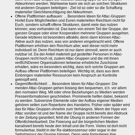
AkteurInnen werden. Wahlweise kann sie sich an solchen Strukturen
mit anderen Gruppen beteiligen - Ziel ist so oder so die Schaffung
materieller Gleichberechtigung der AkteurInnen.
Offene Plattformen aufbauen: ... Besondere Ideen für Attac-Gruppen:
Hortet Eure Möglichkeiten und Euren materiellen Reichtum nicht für
Euch, sondern schafft offene Strukturen, damit viele das nutzen
können, was vorhanden ist. Das kann von einem Teil der Gruppe, der
ganzen Gruppe oder einer Kooperation mehrerer Gruppen ausgehen.
Gerade letzteres ist besonders attraktiv, denn dann können Attac-
Aktive auch das nutzen, was von anderen eingebracht wird. Offene
Plattformen erhöhen den Reichtum aller, weil dieser nicht mehr
individuell ist. Denn Reichtum ist nur dann sinnvoll, wenn er auch
nutzbar ist. Da der Anteil materiell gut gestellter Personen in Attac-
Gruppen recht hoch ist, zudem Attac-Gruppen und die mit ihnen
verBUNDenen Organisationen teilweise erhebliche Zuschüsse
erhalten, wäre es besonders wichtig, dass sich solche Gruppen am
Aufbau offener Plattformen beteiligen. Wichtig ist, dass aus dem
Einbringen materieller Ressourcen kein Anspruch an Kontrolle
geknüpft wird.
Gegenöffentlichkeit: ... Besondere Ideen für Attac-Gruppen: Die
meisten Attac-Gruppen gehen bislang den bequemen, d.h. vor allem
den normalen Weg. Mit oder ohne Beziehungen zu Medien werden
Presseinformationen geschrieben. Prominente helfen dabei, bekannt
zu werden. Subversive Elemente oder der Aufbau eigener Medien
gehören selten zum Repertoire des Handelns. Früher oder später wird
das für Attac-Gruppen ohnehin zum Verhängnis. Wenn der Hype von
Attac vorüber ist und der Name der Gruppe nicht bereits den Abdruck
in der Zeitung garantiert, fehlt die Übung in anderen Formen der
Öffentlichkeitsarbeit. Die Fixierung auf die bürgerlichen Medien
kanalisiert bereits heute den Inhalt und die Form. Vieles ist dort nicht
formulierbar, bleibt in der Re-daktionszensur oder sogar in der
Selbstzensur der Gruppe hängen. Denn viele formulieren ihre