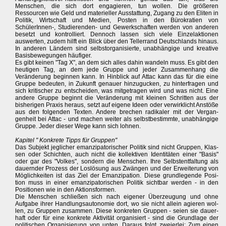
Menschen, die sich dort engagieren, tun wollen. Die größeren
Ressourcen wie Geld und materieller Ausstattung, Zugang zu den Eliten in
Politik, Wirtschaft und Medien, Posten in den Bürokratien von
SchülerInnen-, Studierenden- und Gewerkschaften werden von anderen
besetzt und kontrolliert. Dennoch lassen sich viele Einzelaktionen
auswerten, zudem hilft ein Blick über den Tellerrand Deutschlands hinaus.
In anderen Ländern sind selbstorganisierte, unabhängige und kreative
Basisbewegungen häufiger.
Es gibt keinen "Tag X", an dem sich alles dahin wandeln muss. Es gibt den
heutigen Tag, an dem jede Gruppe und jeder Zusammenhang die
Veränderung beginnen kann. In Hinblick auf Attac kann das für die eine
Gruppe bedeuten, in Zukunft genauer hinzugucken, zu hinterfragen und
sich kritischer zu entscheiden, was mitgetragen wird und was nicht. Eine
andere Gruppe beginnt die Veränderung mit kleinen Schritten aus der
bisherigen Praxis heraus, setzt auf eigene Ideen oder verwirklicht Anstöße
aus den folgenden Texten. Andere brechen radikaler mit der Vergan-
genheit bei Attac - und machen weiter als selbstbestimmte, unabhängige
Gruppe. Jeder dieser Wege kann sich lohnen.
Kapitel " Konkrete Tipps für Gruppen"
Das Subjekt jeglicher emanzipatorischer Politik sind nicht Gruppen, Klas-
sen oder Schichten, auch nicht die kollektiven Identitäten einer "Basis"
oder gar des "Volkes", sondern die Menschen. Ihre Selbstentfaltung als
dauernder Prozess der Loslösung aus Zwängen und der Erweiterung von
Möglichkeiten ist das Ziel der Emanzipation. Diese grundlegende Posi-
tion muss in einer emanzipatorischen Politik sichtbar werden - in den
Positionen wie in den Aktionsformen.
Die Menschen schließen sich nach eigener Überzeugung und ohne
Aufgabe ihrer Handlungsautonomie dort, wo sie nicht allein agieren wol-
len, zu Gruppen zusammen. Diese konkreten Gruppen - seien sie dauer-
haft oder für eine konkrete Aktivität organisiert - sind die Grundlage der
politischen Organisierung von unten. Daraus folgt zweierlei: Zum einen