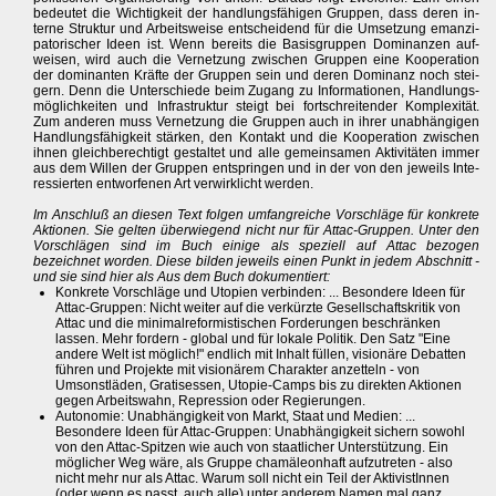
bedeutet die Wichtigkeit der handlungsfähigen Gruppen, dass deren in-
terne Struktur und Arbeitsweise entscheidend für die Umsetzung emanzi-
patorischer Ideen ist. Wenn bereits die Basisgruppen Dominanzen auf-
weisen, wird auch die Vernetzung zwischen Gruppen eine Kooperation
der dominanten Kräfte der Gruppen sein und deren Dominanz noch stei-
gern. Denn die Unterschiede beim Zugang zu Informationen, Handlungs-
möglichkeiten und Infrastruktur steigt bei fortschreitender Komplexität.
Zum anderen muss Vernetzung die Gruppen auch in ihrer unabhängigen
Handlungsfähigkeit stärken, den Kontakt und die Kooperation zwischen
ihnen gleichberechtigt gestaltet und alle gemeinsamen Aktivitäten immer
aus dem Willen der Gruppen entspringen und in der von den jeweils Inte-
ressierten entworfenen Art verwirklicht werden.
Im Anschluß an diesen Text folgen umfangreiche Vorschläge für konkrete
Aktionen. Sie gelten überwiegend nicht nur für Attac-Gruppen. Unter den
Vorschlägen sind im Buch einige als speziell auf Attac bezogen
bezeichnet worden. Diese bilden jeweils einen Punkt in jedem Abschnitt -
und sie sind hier als Aus dem Buch dokumentiert:
Konkrete Vorschläge und Utopien verbinden: ... Besondere Ideen für
Attac-Gruppen: Nicht weiter auf die verkürzte Gesellschaftskritik von
Attac und die minimalreformistischen Forderungen beschränken
lassen. Mehr fordern - global und für lokale Politik. Den Satz "Eine
andere Welt ist möglich!" endlich mit Inhalt füllen, visionäre Debatten
führen und Projekte mit visionärem Charakter anzetteln - von
Umsonstläden, Gratisessen, Utopie-Camps bis zu direkten Aktionen
gegen Arbeitswahn, Repression oder Regierungen.
Autonomie: Unabhängigkeit von Markt, Staat und Medien: ...
Besondere Ideen für Attac-Gruppen: Unabhängigkeit sichern sowohl
von den Attac-Spitzen wie auch von staatlicher Unterstützung. Ein
möglicher Weg wäre, als Gruppe chamäleonhaft aufzutreten - also
nicht mehr nur als Attac. Warum soll nicht ein Teil der AktivistInnen
(oder wenn es passt, auch alle) unter anderem Namen mal ganz