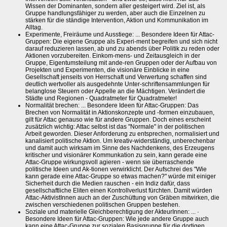
Wissen der Dominanten, sondern aller gesteigert wird. Ziel ist, als
Gruppe handlungsfähiger zu werden, aber auch die Einzelnen zu
stärken für die ständige Intervention, Aktion und Kommunikation im
Alltag.
Experimente, Freiräume und Ausstiege: ... Besondere Ideen für Attac-
Gruppen: Die eigene Gruppe als Experi-ment begreifen und sich nicht
darauf reduzieren lassen, ab und zu abends über Politik zu reden oder
Aktionen vorzubereiten. Einkom-mens- und Zeitausgleich in der
Gruppe, Eigentumsteilung mit ande-ren Gruppen oder der Aufbau von
Projekten und Experimenten, die visionäre Einblicke in eine
Gesellschaft jenseits von Herrschaft und Verwertung schaffen sind
deutlich wertvoller als ausgedehnte Unter-schriftensammlungen für
belanglose Steuern oder Appelle an die Mächtigen. Verändert die
Städte und Regionen - Quadratmeter für Quadratmeter!
Normalität brechen: ... Besondere Ideen für Attac-Gruppen: Das
Brechen von Normalität in Aktionskonzepte und -formen einzubauen,
gilt für Attac genauso wie für andere Gruppen. Doch eines erscheint
zusätzlich wichtig: Attac selbst ist das "Normale" in der politischen
Arbeit geworden. Dieser Anforderung zu entsprechen, normalisiert und
kanalisiert politische Aktion. Um kreativ-widerständig, unberechenbar
und damit auch wirksam im Sinne des Nachdenkens, des Erzeugens
kritischer und visionärer Kommunkation zu sein, kann gerade eine
Attac-Gruppe wirkungsvoll agieren - wenn sie überraschende
politische Ideen und Ak-tionen verwirklicht. Der Aufschrei des "Wie
kann gerade eine Attac-Gruppe so etwas machen?" würde mit einiger
Sicherheit durch die Medien rauschen - ein Indiz dafür, dass
gesellschaftliche Eliten einen Kontrollverlust fürchten. Damit würden
Attac-AktivistInnen auch an der Zuschüttung von Gräben mitwirken, die
zwischen verschiedenen politischen Gruppen bestehen.
Soziale und materielle Gleichberechtigung der AkteurInnen: ... ·
Besondere Ideen für Attac-Gruppen: Wie jede andere Gruppe auch
kann eine Attac-Gruppe zur sozialen Basisgruppe für die dortigen