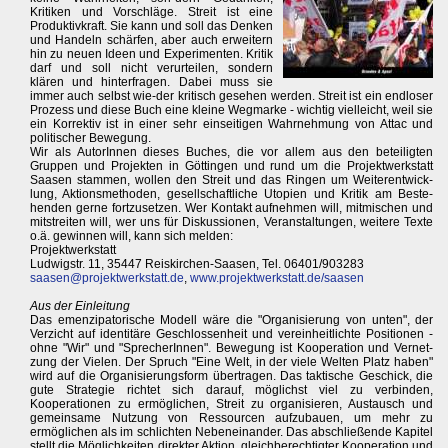
Kritiken und Vorschläge. Streit ist eine
Produktivkraft. Sie kann und soll das Denken
und Handeln schärfen, aber auch erweitern
hin zu neuen Ideen und Experimenten. Kritik
darf und soll nicht verurteilen, sondern
klären und hinterfragen. Dabei muss sie
immer auch selbst wie-der kritisch gesehen werden. Streit ist ein endloser
Prozess und diese Buch eine kleine Wegmarke - wichtig vielleicht, weil sie
ein Korrektiv ist in einer sehr einseitigen Wahrnehmung von Attac und
politischer Bewegung.
Wir als AutorInnen dieses Buches, die vor allem aus den beteiligten
Gruppen und Projekten in Göttingen und rund um die Projektwerkstatt
Saasen stammen, wollen den Streit und das Ringen um Weiterentwick-
lung, Aktionsmethoden, gesellschaftliche Utopien und Kritik am Beste-
henden gerne fortzusetzen. Wer Kontakt aufnehmen will, mitmischen und
mitstreiten will, wer uns für Diskussionen, Veranstaltungen, weitere Texte
o.ä. gewinnen will, kann sich melden:
Projektwerkstatt
Ludwigstr. 11, 35447 Reiskirchen-Saasen, Tel. 06401/903283
saasen@projektwerkstatt.de
,
www.projektwerkstatt.de/saasen
Aus der Einleitung
Das emenzipatorische Modell wäre die "Organisierung von unten", der
Verzicht auf identitäre Geschlossenheit und vereinheitlichte Positionen -
ohne "Wir" und "SprecherInnen". Bewegung ist Kooperation und Vernet-
zung der Vielen. Der Spruch "Eine Welt, in der viele Welten Platz haben"
wird auf die Organisierungsform übertragen. Das taktische Geschick, die
gute Strategie richtet sich darauf, möglichst viel zu verbinden,
Kooperationen zu ermöglichen, Streit zu organisieren, Austausch und
gemeinsame Nutzung von Ressourcen aufzubauen, um mehr zu
ermöglichen als im schlichten Nebeneinander. Das abschließende Kapitel
stellt die Möglichkeiten direkter Aktion, gleichberechtigter Kooperation und