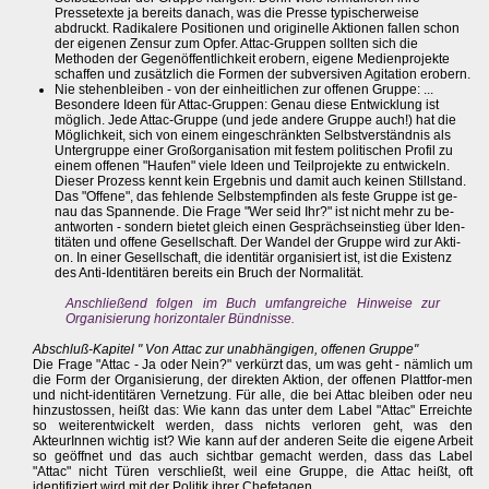
Pressetexte ja bereits danach, was die Presse typischerweise
abdruckt. Radikalere Positionen und originelle Aktionen fallen schon
der eigenen Zensur zum Opfer. Attac-Gruppen sollten sich die
Methoden der Gegenöffentlichkeit erobern, eigene Medienprojekte
schaffen und zusätzlich die Formen der subversiven Agitation erobern.
Nie stehenbleiben - von der einheitlichen zur offenen Gruppe: ...
Besondere Ideen für Attac-Gruppen: Genau diese Entwicklung ist
möglich. Jede Attac-Gruppe (und jede andere Gruppe auch!) hat die
Möglichkeit, sich von einem eingeschränkten Selbstverständnis als
Untergruppe einer Großorganisation mit festem politischen Profil zu
einem offenen "Haufen" viele Ideen und Teilprojekte zu entwickeln.
Dieser Prozess kennt kein Ergebnis und damit auch keinen Stillstand.
Das "Offene", das fehlende Selbstempfinden als feste Gruppe ist ge-
nau das Spannende. Die Frage "Wer seid Ihr?" ist nicht mehr zu be-
antworten - sondern bietet gleich einen Gesprächseinstieg über Iden-
titäten und offene Gesellschaft. Der Wandel der Gruppe wird zur Akti-
on. In einer Gesellschaft, die identitär organisiert ist, ist die Existenz
des Anti-Identitären bereits ein Bruch der Normalität.
Anschließend folgen im Buch umfangreiche Hinweise zur
Organisierung horizontaler Bündnisse.
Abschluß-Kapitel " Von Attac zur unabhängigen, offenen Gruppe"
Die Frage "Attac - Ja oder Nein?" verkürzt das, um was geht - nämlich um
die Form der Organisierung, der direkten Aktion, der offenen Plattfor-men
und nicht-identitären Vernetzung. Für alle, die bei Attac bleiben oder neu
hinzustossen, heißt das: Wie kann das unter dem Label "Attac" Erreichte
so weiterentwickelt werden, dass nichts verloren geht, was den
AkteurInnen wichtig ist? Wie kann auf der anderen Seite die eigene Arbeit
so geöffnet und das auch sichtbar gemacht werden, dass das Label
"Attac" nicht Türen verschließt, weil eine Gruppe, die Attac heißt, oft
identifiziert wird mit der Politik ihrer Chefetagen.