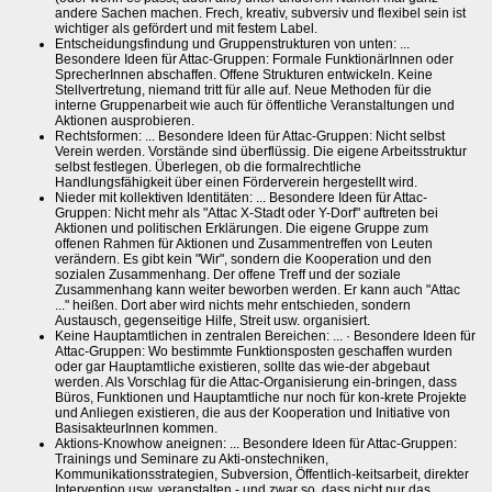
andere Sachen machen. Frech, kreativ, subversiv und flexibel sein ist
wichtiger als gefördert und mit festem Label.
Entscheidungsfindung und Gruppenstrukturen von unten: ...
Besondere Ideen für Attac-Gruppen: Formale FunktionärInnen oder
SprecherInnen abschaffen. Offene Strukturen entwickeln. Keine
Stellvertretung, niemand tritt für alle auf. Neue Methoden für die
interne Gruppenarbeit wie auch für öffentliche Veranstaltungen und
Aktionen ausprobieren.
Rechtsformen: ... Besondere Ideen für Attac-Gruppen: Nicht selbst
Verein werden. Vorstände sind überflüssig. Die eigene Arbeitsstruktur
selbst festlegen. Überlegen, ob die formalrechtliche
Handlungsfähigkeit über einen Förderverein hergestellt wird.
Nieder mit kollektiven Identitäten: ... Besondere Ideen für Attac-
Gruppen: Nicht mehr als "Attac X-Stadt oder Y-Dorf" auftreten bei
Aktionen und politischen Erklärungen. Die eigene Gruppe zum
offenen Rahmen für Aktionen und Zusammentreffen von Leuten
verändern. Es gibt kein "Wir", sondern die Kooperation und den
sozialen Zusammenhang. Der offene Treff und der soziale
Zusammenhang kann weiter beworben werden. Er kann auch "Attac
..." heißen. Dort aber wird nichts mehr entschieden, sondern
Austausch, gegenseitige Hilfe, Streit usw. organisiert.
Keine Hauptamtlichen in zentralen Bereichen: ... · Besondere Ideen für
Attac-Gruppen: Wo bestimmte Funktionsposten geschaffen wurden
oder gar Hauptamtliche existieren, sollte das wie-der abgebaut
werden. Als Vorschlag für die Attac-Organisierung ein-bringen, dass
Büros, Funktionen und Hauptamtliche nur noch für kon-krete Projekte
und Anliegen existieren, die aus der Kooperation und Initiative von
BasisakteurInnen kommen.
Aktions-Knowhow aneignen: ... Besondere Ideen für Attac-Gruppen:
Trainings und Seminare zu Akti-onstechniken,
Kommunikationsstrategien, Subversion, Öffentlich-keitsarbeit, direkter
Intervention usw. veranstalten - und zwar so, dass nicht nur das