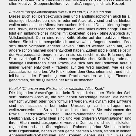
offen-kreativer Gruppenstrukturen vor - als Anregung, nicht als Rezept.
Aus dem Perspektivenkapitel "Was ist zu tun?", Einleitung dort
Dieses Buch soll perspektivisch sein und Handlungsoptionen auch für all
diejenigen beschreiben, die in oder mit Attac aktiv sind und es bleiben
wollen oder die nach Alternativen suchen. Kritik und Demaskierung tragen
das Risiko, dass Menschen resignieren, weil "alles nichts bringt". Darum
folgt ein umfangreiches Kapitel mit konkreten Ideen - ohne Anspruch auf
Vollständigkeit. Denn eine reine Kritik bliebe auf der reaktiven Ebene
stehen. Sie ist nicht perspektivisch und vorwärtsdrängend, sondern lässt
sich durch Vorgaben anderer lenken. Kritisiert werden kann nur, was
andere schon machen oder entwickelt haben. Zudem ist die Kritik selbst in
der Analysequalität begrenzt, wenn sie sich nicht mit der Erfahrung der
Praxis verknüpft. Das Wesen einer perspektivischen Kritik ist gerade das
ständige Hinterfragen einer Praxis, die sich aus der Reflexion heraus
immer weiter entwickelt - fragend auf den Weg machen, wie es die
Zapatistas formulierten. Wo Kritik neben dem Geschehen steht und nicht
teil-hat an der Erprobung von Praxis, werden wichtige Elemente
genommen, die die Qualität einer Kritik ausmachen.
Kapitel "Chancen und Risiken einer radikalen Attac-Kritik"
Die folgenden Vorschläge sind kein Rezept, kein neuer "Stein der Wei-
sen", sondern Anstöße, die sich neben Vorschläge stellen, die bereits
gemacht wurden oder noch formuliert werden. Als dynamische Entwürfe
sind sie spätestens bei jeder Umsetzung zu hinterfragen und
weiterzuentwickeln. So sind sie auch entstanden. Sie entstammen der
Praxis herrschaftskritischer, kreativ-widerständiger Gruppen in
Deutschland, die zwar klein sind und von größeren Organisationen und
ihren Eliten meist ausgegrenzt werden. Dennoch sind sie im lokalen,
regionalen und auch überregionalen Rahmen spürbar. Sie bilden keine
feste Organisation, haben keinen gemeinsamen Namen, stehen in keinen
Abhängigkeitsver-hältnissen und können genau das tun, was die