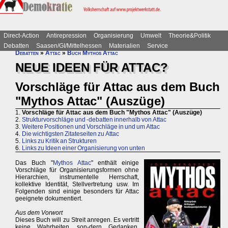
Direct-Action
Antirepression
Organisierung
Umwelt
Theorie&Politik
Debatten
Saasen/GI/Mittelhessen
Materialien
Service
Debatten
»
Attac
»
Buch Mythos Attac
NEUE IDEEN FÜR ATTAC?
Vorschläge für Attac aus dem Buch
"Mythos Attac" (Auszüge)
1.
Vorschläge für Attac aus dem Buch "Mythos Attac" (Auszüge)
2.
Strukturvorschläge und -debatten innerhalb von Attac
3.
Weitere Positionen und Vorschläge in und um Attac
4.
Die wichtigsten Zitateseiten zu Attac
5.
Links zu Kritik an Strukturen
6.
Links zu Ideen einer Organisierung von unten
Das Buch "
Mythos Attac
" enthält einige
Vorschläge für Organisierungsformen ohne
Hierarchien, instrumentelle Herrschaft,
kollektive Identität, Stellvertretung usw. Im
Folgenden sind einige besonders für Attac
geeignete dokumentiert.
Aus dem Vorwort
Dieses Buch will zu Streit anregen. Es vertritt
keine Wahrheiten, son-dern Gedanken,