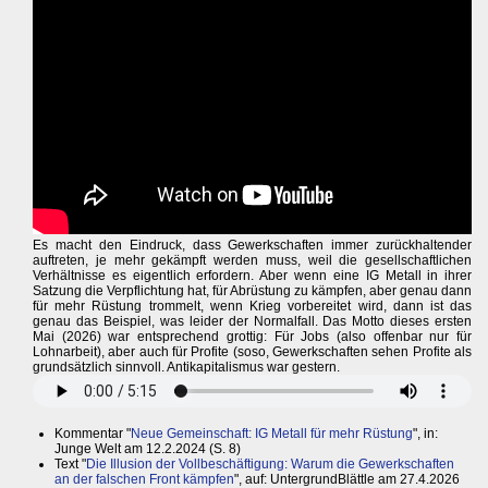
Es macht den Eindruck, dass Gewerkschaften immer zurückhaltender
auftreten, je mehr gekämpft werden muss, weil die gesellschaftlichen
Verhältnisse es eigentlich erfordern. Aber wenn eine IG Metall in ihrer
Satzung die Verpflichtung hat, für Abrüstung zu kämpfen, aber genau dann
für mehr Rüstung trommelt, wenn Krieg vorbereitet wird, dann ist das
genau das Beispiel, was leider der Normalfall. Das Motto dieses ersten
Mai (2026) war entsprechend grottig: Für Jobs (also offenbar nur für
Lohnarbeit), aber auch für Profite (soso, Gewerkschaften sehen Profite als
grundsätzlich sinnvoll. Antikapitalismus war gestern.
Kommentar "
Neue Gemeinschaft: IG Metall für mehr Rüstung
", in:
Junge Welt am 12.2.2024 (S. 8)
Text "
Die Illusion der Vollbeschäftigung: Warum die Gewerkschaften
an der falschen Front kämpfen
", auf: UntergrundBlättle am 27.4.2026