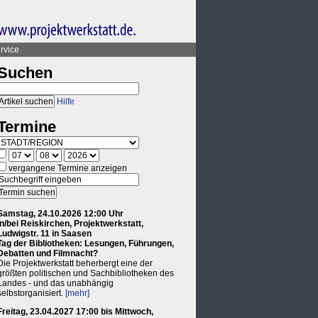
rvice
Suchen
Hilfe
Termine
vergangene Termine anzeigen
Samstag, 24.10.2026 12:00 Uhr
in/bei Reiskirchen, Projektwerkstatt,
Ludwigstr. 11 in Saasen
Tag der Bibliotheken: Lesungen, Führungen,
Debatten und Filmnacht?
Die Projektwerkstatt beherbergt eine der
größten politischen und Sachbibliotheken des
Landes - und das unabhängig
selbstorganisiert.
[mehr]
Freitag, 23.04.2027 17:00 bis Mittwoch,