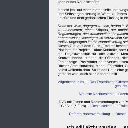
kann er das Neue schaffen.
Ihr seid jetzt auf einer Internetseite unterwe
und Selbstorganisierung in Worte zu fassen.
Lektüre und dem gedanklichen Einstieg in ein
Denn der Wille, dagegen zu sein, bedarf in W
zu unterwerfen; eines Körpers, der unfähi
Regulierungen des traditionellen Sexualle
Lebensweisen verweigert, so verzweifeln Sie 
radikal ungeeignet für die Normalisierung se
Dieses Zitat aus dem Buch „Empire“ beschreib
Plattform für Projekte - ohne Kontrolle, aber
die Projektwerkstatt für alle aktiven M
Kennzeichnend ist dabei die Offenheit. Nic
Fehlanzeige. Passwörter oder verschlossen
Bücher, Arbeitsmaterial, Möbel, Fahrräder, C
selbst weiterhin dran. So ist das Haus eine g
gemacht wird, auch allen anderen hilft.
Allgemeine Infos
++
Das Experiment "Offene
gesucht
Neueste Nachrichten auf Face
DVD mit Filmen und Radiosendungen zur Proje
Gießen (5 Euro) ++
Bestellseite ...
++
Traile
Referent*innenvermittlung
++
Broschü