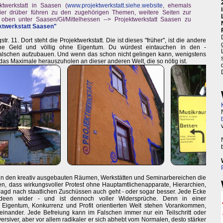
ktwerkstatt in Saasen (
www.projektwerkstatt.siehe.website
, ehemals
s hier drüber führen zu den zugehörigen Themen, weitere Seiten zur
oben unter Saasen/GI/Mittelhessen --> Projektwerkstatt Saasen zu
ktwerkstatt Saasen"
11. Dort steht die Projektwerkstatt. Die ist dieses "früher", ist die andere
ne Geld und völlig ohne Eigentum. Du würdest eintauchen in den -
Falschen aufzubauen. Und wenn das schon nicht gelingen kann, wenigstens
das Maximale herauszuholen an dieser anderen Welt, die so nötig ist.
in den kreativ ausgebauten Räumen, Werkstätten und Seminarbereichen die
, dass wirkungsvoller Protest ohne Hauptamtlichenapparate, Hierarchien,
gd nach staatlichen Zuschüssen auch geht - oder sogar besser. Jede Ecke
 Ideen wider - und ist dennoch voller Widersprüche. Denn in einer
 Eigentum, Konkurrenz und Profit orientierten Welt stehen Vorankommen,
inander. Jede Befreiung kann im Falschen immer nur ein Teilschritt oder
versiver, aber vor allem radikaler er sich abhebt vom Normalen, desto stärker