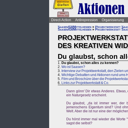
Direct-Action
Antirepression
Organisierung
Saasen/GI/Mittelhessen
»
Projektwerkstatt Saa
Saasen/GI/Mittelhessen
»
Projektwerkstatt Saa
PROJEKTWERKSTATT
DES KREATIVEN WI
Du glaubst, schon al
1.
Du glaubst, schon alles zu kennen?
2.
Wo ist Saasen?
3.
Interview zur Projektwerkstatt, den Zielen u
4.
Wichtige Debatten und Aktionen rund ums 
5.
Film und Broschüre über die Projektwerkstat
6.
Links zur Projektwerkstatt & Co.
Dann gönn' Dir etwas Anderes. Etwas, da
ein Naturgesetz erscheint.
Du glaubst, „da ist immer wer, der b
jemenschens Eigentum sind? Und ohne 
Welt. Aber die ist nur eine der möglichen 
Du hörst immer mal wieder die Worte "f
sagst die selbst?