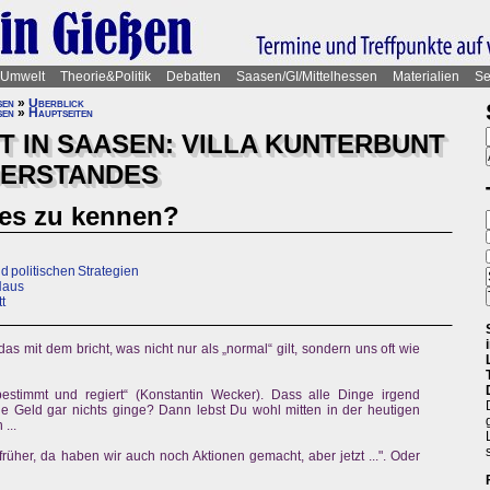
Umwelt
Theorie&Politik
Debatten
Saasen/GI/Mittelhessen
Materialien
Se
sen
»
Überblick
sen
»
Hauptseiten
 IN SAASEN: VILLA KUNTERBUNT
DERSTANDES
les zu kennen?
nd politischen Strategien
Haus
t
s mit dem bricht, was nicht nur als „normal“ gilt, sondern uns oft wie
estimmt und regiert“ (Konstantin Wecker). Dass alle Dinge irgend
Geld gar nichts ginge? Dann lebst Du wohl mitten in der heutigen
...
rüher, da haben wir auch noch Aktionen gemacht, aber jetzt ...". Oder