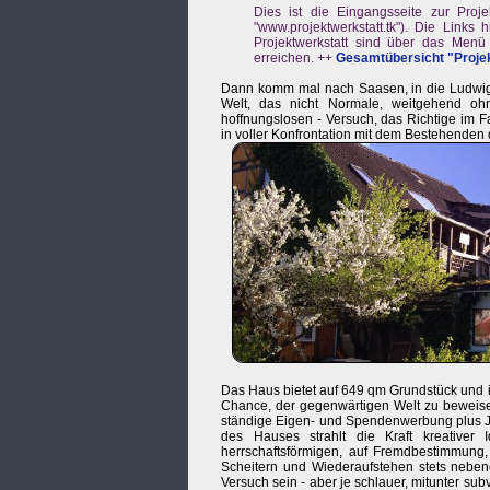
Dies ist die Eingangsseite zur Proje
"www.projektwerkstatt.tk"). Die Link
Projektwerkstatt sind über das Menü 
erreichen. ++
Gesamtübersicht "Proje
Dann komm mal nach Saasen, in die Ludwigstr. 
Welt, das nicht Normale, weitgehend oh
hoffnungslosen - Versuch, das Richtige im 
in voller Konfrontation mit dem Bestehenden 
Das Haus bietet auf 649 qm Grundstück und 
Chance, der gegenwärtigen Welt zu beweisen
ständige Eigen- und Spendenwerbung plus Ja
des Hauses strahlt die Kraft kreativer
herrschaftsförmigen, auf Fremdbestimmung,
Scheitern und Wiederaufstehen stets nebene
Versuch sein - aber je schlauer, mitunter sub