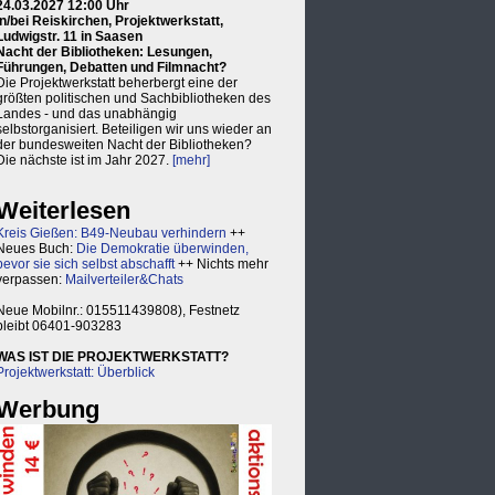
24.03.2027 12:00 Uhr
in/bei Reiskirchen, Projektwerkstatt,
Ludwigstr. 11 in Saasen
Nacht der Bibliotheken: Lesungen,
Führungen, Debatten und Filmnacht?
Die Projektwerkstatt beherbergt eine der
größten politischen und Sachbibliotheken des
Landes - und das unabhängig
selbstorganisiert. Beteiligen wir uns wieder an
der bundesweiten Nacht der Bibliotheken?
Die nächste ist im Jahr 2027.
[mehr]
Weiterlesen
Kreis Gießen: B49-Neubau verhindern
++
Neues Buch:
Die Demokratie überwinden,
bevor sie sich selbst abschafft
++ Nichts mehr
verpassen:
Mailverteiler&Chats
Neue Mobilnr.: 015511439808), Festnetz
bleibt 06401-903283
WAS IST DIE PROJEKTWERKSTATT?
Projektwerkstatt: Überblick
Werbung