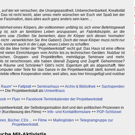
gs, auf der wir versuchen, die Unangepasstheit, Unberechenbarkeit, Kreativität
 Das ist nicht leicht, aber umso mehr wünschen wir Euch viel Spaß bei der
e Faszination, dass alles auch ganz anders sein kann ...
ahrheit eines Körpers, der vollkommen unfähig ist, sich einer Befehlsgewalt
g ist, sich an familiäres Leben anzupassen, an Fabrikdisziplin, an die
bens usw. (Sollten Sie bemerken, dass ihr Körper sich diesen 'normalen'
nicht - verwirklichen Sie Ihre Gaben!). Doch der neue Körper muss nicht nur
in, sondern auch in der Lage, neues Leben zu schaffen.
t die Idee hinter der "Projektwerkstatt" recht gut: Das Haus ist eine offene
 mit vielen Einrichtungen vom Archiv bis zu technischen Geräten. Nutzbar ist
enschen, Gruppen- und Projekttreffen, mehrtägige Seminare und mehr.
hts ist verschlossen, alle haben überall Zugang und Zugriff. Geheimnisse?
e Räume und Schränke? Gibt’s nicht. Eigentum gilt als abgeschafft. Wer
omputer oder Teile für das Ganze in die Projektwerkstatt stellt, kommt auch
elebte offene Kooperation vieler, weil alles, was hier hinzugefügt und nutzbar
r Raum"
++
Faltplatt
++
Seminarhaus
++
Archiv & Bibliothek
++
Sachspenden
++ Die Projektwerkstatt als
Umwelthaus
book
++
Flyer
++
Facebook-Terminkalender der Projektwerkstatt
ktwerkstatt, der Selbstorganisation dort und den politischen Prozessen in
r
(Kurzfassung des Films) ++
Info- und Kontaktformulare
++
PGP-Schlüssel
ren, Bücher, CDs ...
++
Filme
++
Mailinglisten
++
Telegramgruppe zur
Projektwerkstatt
.