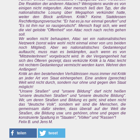
Die Reaktion der anderen Attacies? Wenigstens wurde es von
einigen nicht mitgerufen. Aber mensch ließ den Typ, der die
nationalistische Losung über Megaphon verkündet hatte,
weiter den Block anführen. Kritik? Keine. Stattdessen
Rechtfertigungsversuche: "Er hat es ja nur einmal gerufen" und
"Es ist ihm nur so rausgerutscht". Mensch fragt sich, wie weit
die viel gelobte "Offenheit" von Attac noch nach rechts gehen
soll.
Wir wollen nicht behaupten, Attac sei ein nationalistisches
Netzwerk (sonst wäre wohl nicht einmal einer von uns beiden
noch Mitglied). Aber wo nationalistisches Gedankengut
auftaucht, muss man es bekämpfen, auch wenn es von
"MitstreiterInnen" vorgebracht wird. In der Vergangenheit hat
sich des Öfteren gezeigt, dass verkürzte Kritik à la Attac leicht
mit rechtem Gedankengut vermischt werden kann. Wehret den
Anfängen!
Kritik an den bestehenden Verhältnissen muss immer mit Kritik
an jeder Art von Staat einhergehen. Eine andere (gerechte)
Welt wird nicht durch, sondern nur ohne und gegen den Staat
möglich!
"Unsere Straßen" und "unsere Bildung" darf nicht heißen
"unsere deutschen Straßen" und "unsere deutsche Bildung".
Wir, um deren Straßen und Bildung es geht, sind eben nicht
das "deutsche Volk", sondern wir sind die Menschen, die
gemeinsam dafür streiten, dass überall auf der Welt die
Straßen, die Bildung usw. uns gehören, ohne und gegen die
konstruierte Spaltung in "Staaten", "Völker" und "Rassen"!
Felix B. und Jens M.