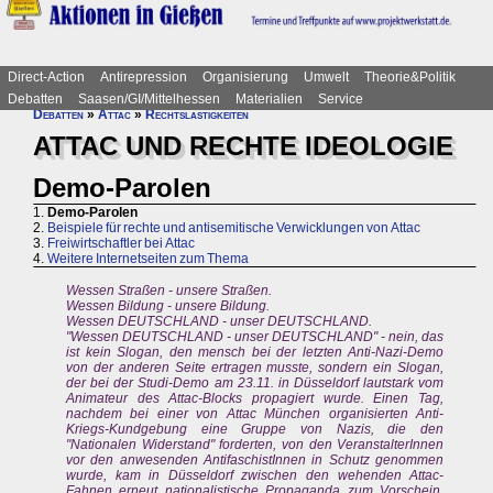
Direct-Action
Antirepression
Organisierung
Umwelt
Theorie&Politik
Debatten
Saasen/GI/Mittelhessen
Materialien
Service
Debatten
»
Attac
»
Rechtslastigkeiten
ATTAC UND RECHTE IDEOLOGIE
Demo-Parolen
1.
Demo-Parolen
2.
Beispiele für rechte und antisemitische Verwicklungen von Attac
3.
Freiwirtschaftler bei Attac
4.
Weitere Internetseiten zum Thema
Wessen Straßen - unsere Straßen.
Wessen Bildung - unsere Bildung.
Wessen DEUTSCHLAND - unser DEUTSCHLAND.
"Wessen DEUTSCHLAND - unser DEUTSCHLAND" - nein, das
ist kein Slogan, den mensch bei der letzten Anti-Nazi-Demo
von der anderen Seite ertragen musste, sondern ein Slogan,
der bei der Studi-Demo am 23.11. in Düsseldorf lautstark vom
Animateur des Attac-Blocks propagiert wurde. Einen Tag,
nachdem bei einer von Attac München organisierten Anti-
Kriegs-Kundgebung eine Gruppe von Nazis, die den
"Nationalen Widerstand" forderten, von den VeranstalterInnen
vor den anwesenden AntifaschistInnen in Schutz genommen
wurde, kam in Düsseldorf zwischen den wehenden Attac-
Fahnen erneut nationalistische Propaganda zum Vorschein.