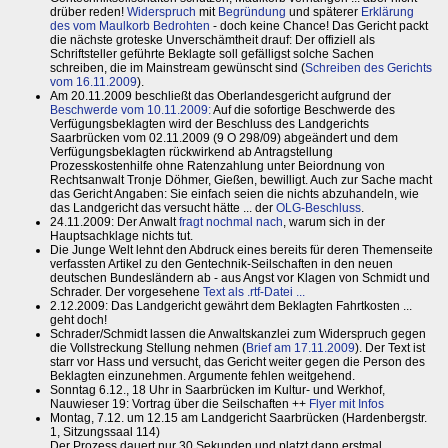
drüber reden!
Widerspruch
mit
Begründung
und späterer
Erklärung
des vom Maulkorb Bedrohten
- doch keine Chance! Das Gericht packt
die nächste groteske Unverschämtheit drauf: Der offiziell als
Schriftsteller geführte Beklagte soll gefälligst solche Sachen
schreiben, die im Mainstream gewünscht sind (
Schreiben des Gerichts
vom 16.11.2009
).
Am 20.11.2009 beschließt das Oberlandesgericht aufgrund der
Beschwerde vom 10.11.2009:
Auf die sofortige Beschwerde des
Verfügungsbeklagten wird der Beschluss des Landgerichts
Saarbrücken vom 02.11.2009 (9 O 298/09) abgeändert und dem
Verfügungsbeklagten rückwirkend ab Antragstellung
Prozesskostenhilfe ohne Ratenzahlung unter Beiordnung von
Rechtsanwalt Tronje Döhmer, Gießen, bewilligt. Auch zur Sache macht
das Gericht Angaben: Sie einfach seien die nichts abzuhandeln, wie
das Landgericht das versucht hätte ... der
OLG-Beschluss
.
24.11.2009: Der Anwalt
fragt nochmal nach
, warum sich in der
Hauptsachklage nichts tut.
Die Junge Welt lehnt den Abdruck eines bereits für deren Themenseite
verfassten Artikel zu den Gentechnik-Seilschaften in den neuen
deutschen Bundesländern ab - aus Angst vor Klagen von Schmidt und
Schrader. Der vorgesehene
Text als .rtf-Datei ...
2.12.2009: Das Landgericht gewährt dem Beklagten Fahrtkosten ...
geht doch!
Schrader/Schmidt lassen die Anwaltskanzlei zum Widerspruch gegen
die Vollstreckung Stellung nehmen (
Brief am 17.11.2009
). Der Text ist
starr vor Hass und versucht, das Gericht weiter gegen die Person des
Beklagten einzunehmen. Argumente fehlen weitgehend.
Sonntag 6.12., 18 Uhr in Saarbrücken im Kultur- und Werkhof,
Nauwieser 19: Vortrag über die Seilschaften ++
Flyer mit Infos
Montag, 7.12. um 12.15 am Landgericht Saarbrücken (Hardenbergstr.
1, Sitzungssaal 114)
Der Prozess dauert nur 30 Sekunden und platzt dann erstmal ...