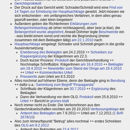
Gerichtsprotokoll
Der Druck auf das Gericht wirkt: Schrader/Schmidt wird eine
Frist von
14 Tagen zur Erhebung der Hauptsachklage
gesetzt. Jetzt müssen sie
sich entscheiden - ein umfangreiches Verfahren, in dem alles genau
geprüft werden, oder klein beigeben!
Außerdem geben die RichterInnen
Erklärungen zum
Befangenheitsantrag
ab (eher nichtssagend), aber (war ja klar), die
Befangenheit wurde abgelehnt
. Anwalt Döhmer legte
Beschwerde
ein
- was bleibt einem sonst und reichte die Begründung (immer
zusammen mit dem Beklagten tätig)
am 22.1.2010
nach.
Hauptsachklage
eingelegt: Schrader und Schmidt gingen in die große
Auseindersetzung
Erwiderung des Beklagten
am 24.2.2010 ++
Schreiben zur
Klageergänzung
der KlägerInnen am 22.3.
Doch kurzer Prozess:
Protokoll
der Gerichtsverhandlung ++
Nochmalige Schriftsätze: KlägerInnen
am 16.4.2010
++
Beklagter
am 19.4.2010
++
Newsletter zum Stand der Dinge am 18.4.2010
++
Urteil
++
Kommentiertes Urteil
Presseinfo
zum Urteil am 8.5.2010
Alles nochmal auf höherer Ebene, denn der Beklagte ging in
Berufung
++ dafür u.a.:
Sammlung zum Begriff "Propaganda"
Schriftsatz der KlägerInnen am
30.7.2010
++
Ergänzung
des
Beklagten
Dann die Verhandlung vor dem OLG:
Protokoll
vom 25.8.2010 ++
Urteil
++ Bericht in
grünes blatt
Noch immer nicht zu Ende: Die VerliererInnen aus den
Gentechnikseilschaften reichten am 20.10.2010
Verfassungsklage
ein
Antwort des Beklagten
am 7.9.2011++ Urteil am 7.12.2011 (
1 BvR
2678/10
)
Also zum Vorwurfspunkt "Betrug" alles nochmal ++ erstes Schreiben
des
OLG am 9.2.2012
Antwort des Beklagten am
23.4.2012