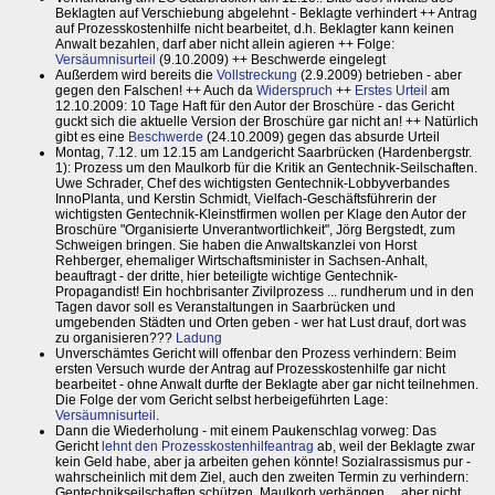
Beklagten auf Verschiebung abgelehnt - Beklagte verhindert ++ Antrag
auf Prozesskostenhilfe nicht bearbeitet, d.h. Beklagter kann keinen
Anwalt bezahlen, darf aber nicht allein agieren ++ Folge:
Versäumnisurteil
(9.10.2009) ++ Beschwerde eingelegt
Außerdem wird bereits die
Vollstreckung
(2.9.2009) betrieben - aber
gegen den Falschen! ++ Auch da
Widerspruch
++
Erstes Urteil
am
12.10.2009: 10 Tage Haft für den Autor der Broschüre - das Gericht
guckt sich die aktuelle Version der Broschüre gar nicht an! ++ Natürlich
gibt es eine
Beschwerde
(24.10.2009) gegen das absurde Urteil
Montag, 7.12. um 12.15 am Landgericht Saarbrücken (Hardenbergstr.
1): Prozess um den Maulkorb für die Kritik an Gentechnik-Seilschaften.
Uwe Schrader, Chef des wichtigsten Gentechnik-Lobbyverbandes
InnoPlanta, und Kerstin Schmidt, Vielfach-Geschäftsführerin der
wichtigsten Gentechnik-Kleinstfirmen wollen per Klage den Autor der
Broschüre "Organisierte Unverantwortlichkeit", Jörg Bergstedt, zum
Schweigen bringen. Sie haben die Anwaltskanzlei von Horst
Rehberger, ehemaliger Wirtschaftsminister in Sachsen-Anhalt,
beauftragt - der dritte, hier beteiligte wichtige Gentechnik-
Propagandist! Ein hochbrisanter Zivilprozess ... rundherum und in den
Tagen davor soll es Veranstaltungen in Saarbrücken und
umgebenden Städten und Orten geben - wer hat Lust drauf, dort was
zu organisieren???
Ladung
Unverschämtes Gericht will offenbar den Prozess verhindern: Beim
ersten Versuch wurde der Antrag auf Prozesskostenhilfe gar nicht
bearbeitet - ohne Anwalt durfte der Beklagte aber gar nicht teilnehmen.
Die Folge der vom Gericht selbst herbeigeführten Lage:
Versäumnisurteil
.
Dann die Wiederholung - mit einem Paukenschlag vorweg: Das
Gericht
lehnt den Prozesskostenhilfeantrag
ab, weil der Beklagte zwar
kein Geld habe, aber ja arbeiten gehen könnte! Sozialrassismus pur -
wahrscheinlich mit dem Ziel, auch den zweiten Termin zu verhindern:
Gentechnikseilschaften schützen, Maulkorb verhängen ... aber nicht