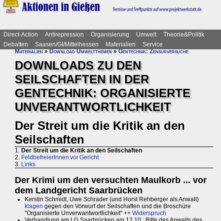
Direct-Action
Antirepression
Organisierung
Umwelt
Theorie&Politik
Debatten
Saasen/GI/Mittelhessen
Materialien
Service
Materialien
»
Download Umweltthemen
»
Gentechnik: Zensurversuche
DOWNLOADS ZU DEN
SEILSCHAFTEN IN DER
GENTECHNIK: ORGANISIERTE
UNVERANTWORTLICHKEIT
Der Streit um die Kritik an den
Seilschaften
1.
Der Streit um die Kritik an den Seilschaften
2.
FeldbefreierInnen vor Gericht
3.
Links
Der Krimi um den versuchten Maulkorb ... vor
dem Landgericht Saarbrücken
Kerstin Schmidt, Uwe Schrader (und Horst Rehberger als Anwalt)
klagen
gegen den Vorwurf der Seilschaften und die Broschüre
"Organisierte Unverwantwortlichkeit" ++
Widerspruch
Verhandlung am LG Saarbrücken am 12.10.: Bitte des Anwalts des