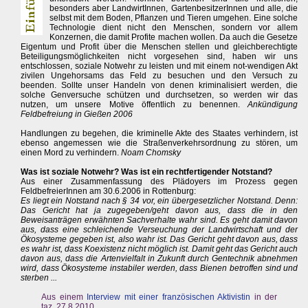
besonders aber LandwirtInnen, GartenbesitzerInnen und alle, die
selbst mit dem Boden, Pflanzen und Tieren umgehen. Eine solche
Technologie dient nicht den Menschen, sondern vor allem
Konzernen, die damit Profite machen wollen. Da auch die Gesetze
Eigentum und Profit über die Menschen stellen und gleichberechtigte
Beteiligungsmöglichkeiten nicht vorgesehen sind, haben wir uns
entschlossen, soziale Notwehr zu leisten und mit einem not-wendigen Akt
zivilen Ungehorsams das Feld zu besuchen und den Versuch zu
beenden. Sollte unser Handeln von denen kriminalisiert werden, die
solche Genversuche schützen und durchsetzen, so werden wir das
nutzen, um unsere Motive öffentlich zu benennen.
Ankündigung
Feldbefreiung in Gießen 2006
Handlungen zu begehen, die kriminelle Akte des Staates verhindern, ist
ebenso angemessen wie die Straßenverkehrsordnung zu stören, um
einen Mord zu verhindern.
Noam Chomsky
Was ist soziale Notwehr? Was ist ein rechtfertigender Notstand?
Aus einer Zusammenfassung des Plädoyers im Prozess gegen
FeldbefreierInnen am 30.6.2006 in Rottenburg:
Es liegt ein Notstand nach § 34 vor, ein übergesetzlicher Notstand. Denn:
Das Gericht hat ja zugegeben/geht davon aus, dass die in den
Beweisanträgen erwähnten Sachverhalte wahr sind. Es geht damit davon
aus, dass eine schleichende Verseuchung der Landwirtschaft und der
Ökosysteme gegeben ist, also wahr ist. Das Gericht geht davon aus, dass
es wahr ist, dass Koexistenz nicht möglich ist. Damit geht das Gericht auch
davon aus, dass die Artenvielfalt in Zukunft durch Gentechnik abnehmen
wird, dass Ökosysteme instabiler werden, dass Bienen betroffen sind und
sterben ...
Aus einem
Interview mit einer französischen Aktivistin
in der
taz, 27.8.2010