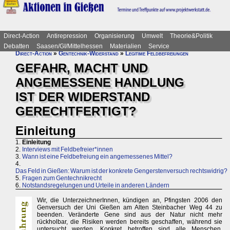
Direct-Action
Antirepression
Organisierung
Umwelt
Theorie&Politik
Debatten
Saasen/GI/Mittelhessen
Materialien
Service
Direct-Action
»
Gentechnik-Widerstand
»
Legitime Feldbefreiungen
GEFAHR, MACHT UND
ANGEMESSENE HANDLUNG
IST DER WIDERSTAND
GERECHTFERTIGT?
Einleitung
1.
Einleitung
2.
Interviews mit Feldbefreier*innen
3.
Wann ist eine Feldbefreiung ein angemessenes Mittel?
4.
Das Feld in Gießen: Warum ist der konkrete Gengerstenversuch rechtswidrig?
5.
Fragen zum Gentechnikrecht
6.
Notstandsregelungen und Urteile in anderen Ländern
Wir, die UnterzeichnerInnen, kündigen an, Pfingsten 2006 den
Genversuch der Uni Gießen am Alten Steinbacher Weg 44 zu
beenden. Veränderte Gene sind aus der Natur nicht mehr
rückholbar, die Risiken werden bereits geschaffen, während sie
untersucht werden. Konkret betroffen sind alle Menschen,