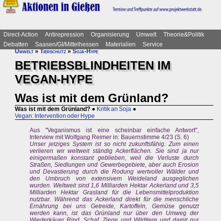
Direct-Action
Antirepression
Organisierung
Umwelt
Theorie&Politik
Debatten
Saasen/GI/Mittelhessen
Materialien
Service
Umwelt
»
Tierschutz
»
Soja-Hype
BETRIEBSBLINDHEITEN IM
VEGAN-HYPE
Was ist mit dem Grünland?
Was ist mit dem Grünland?
●
Kritik an Soja
●
Vegan: Intervention oder Hype
Aus "Veganismus ist eine scheinbar einfache Antwort",
Interview mit Wolfgang Reimer in: Bauernstimme 4/23 (S. 6)
Unser jetziges System ist so nicht zukunftsfähig. Zum einen
verlieren wir weltweit ständig Ackerflächen. Sie sind ja nur
einigermaßen konstant geblieben, weil die Verluste durch
Straßen, Siedlungen und Gewerbegebiete, aber auch Erosion
und Devastierung durch die Rodung wertvoller Wälder und
den Umbruch von extensivem Weideland ausgeglichen
wurden. Weltweit sind 1,6 Milliarden Hektar Ackerland und 3,5
Milliarden Hektar Grasland für die Lebensmittelproduktion
nutzbar. Während das Ackerland direkt für die menschliche
Ernährung bei uns Getreide, Kartoffeln, Gemüse genutzt
werden kann, ist das Grünland nur über den Umweg der
Wiederkäuer Rind, Schaf, Ziege und Wildtiere und damit nur