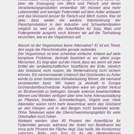
über die Erzeugung von Milch und Fleisch und deren
Verarbeitungsprodukten verwertbar. Wir müssen also mehr
Lebensmittel und weniger Futtermittel auf dem Acker anbauen
und das Grünland besser für Fleisch und Milch nutzen. Klar ist
aber, dass weder die weitere Intensivierung der
Fleischproduktion in den Industrie- und Schwellenländern
möglich ist, weil uns die Ackerfläche für Soja, Mais und
Futtergetreide ausgeht, noch können wir auf die Tierhaltung
verzichten, wie es der Veganismus will.
Warum ist der Veganismus keine Alternative? Er ist ein Trend,
den sogar die Fleischindustrie gerade verbreitet.
Der Veganismus ist eine scheinbar einfache Antwort auf viele
komplexe Probleme; deshalb fasziniert er vor allem junge
Menschen. Es liegt aber auf der Hand, dass wir, wenn wir zwei
Drittel der landwirtschaftlichen Nutzfläche der Erde, nämlich
das Grasland, nicht nutzen, die Welternährung nicht sichern
können. Ein nennenswerter Umbruch des Grünlandes zu Acker
würde zu einer immensen Klimabelastung führen, die niemand
verantworten kann. Wir haben ja deshalb in Europa
Grünlandumbruchverbote. Außerdem wäre ein großer Verlust
an Biodiversität zu beklagen. Gerade extensiv bewirtschaftete
Wiesen und Weiden verfügen über eine hohe Artenausstattung
an Pflanzen, Insekten, Schmetterlingen, Vögeln usw. Viele
Alpentäler wären nicht mehr bewohnbar, wenn das Grünland
an den Hängen und in den Bergen nicht beweidet würde.
Ohne Talwiesen wäre die Überschwemmungsgefahr für viele
Ortschaften noch höher.
Weltweit werden über 40 Prozent der Ackerfläche für
Futtermittel genutzt, während der Anteil von Bioethanol bei
circa acht Prozent der Fläche liegt. Das heißt, die Konkurrenz
zwischen Teller und Trog ist für die Welternährung