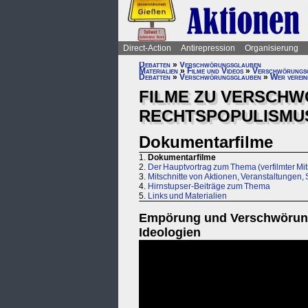
Direct-Action
Antirepression
Organisierung
Debatten
»
Verschwörungsglauben
Materialien
»
Filme und Videos
»
Verschwörungs
Debatten
»
Verschwörungsglauben
»
Wer verei
FILME ZU VERSCH
RECHTSPOPULISMU
Dokumentarfilme
1.
Dokumentarfilme
2.
Der Hauptvortrag zum Thema (verfilmter Mit
3.
Mitschnitte von Aktionen, Veranstaltungen
4.
Hirnstupser-Beiträge zum Thema
5.
Links und Materialien
Empörung und Verschwörung 
Ideologien