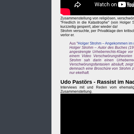
Zusammenstellung von religiösen, verschwör
"Friedlich in die Katastrophe" (von Holger 
kurzzeitig gesperrt, aber wieder da!
Strohm versuchte, per Privatklage den kritisc
verlor er.
Aus "
Holger Strohm – Angekommen im r
Holger Strohm – Autor des Buches (197
angestrengte Urheberrechts-Klage vor
einem Video Verschwörungstheorien 
Strohm sah darin einen Urheberre
Verschwörungsfantasien absäuft, zeigt 
demnach eine Broschüre von Strohm zum
nur ekelhaft.
Udo Pastörs - Rassist im Nad
Interviews mit und Reden vom ehemalig
Zusammenstellung.