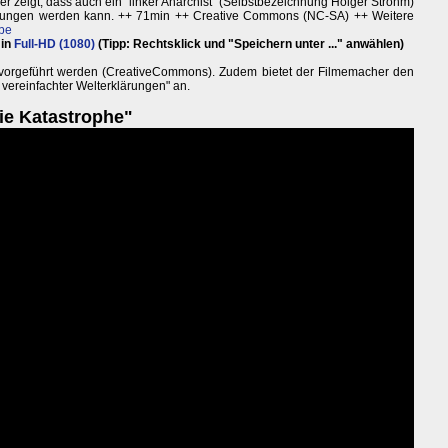
er er zeigt, dass auch ein "linker Anarchist" (Selbstbezeichnung Holger Strohm)
lärungen werden kann. ++ 71min ++ Creative Commons (NC-SA) ++ Weitere
be
 in
Full-HD (1080)
(Tipp: Rechtsklick und "Speichern unter ..." anwählen)
i vorgeführt werden (CreativeCommons). Zudem bietet der Filmemacher den
k vereinfachter Welterklärungen" an.
die Katastrophe"