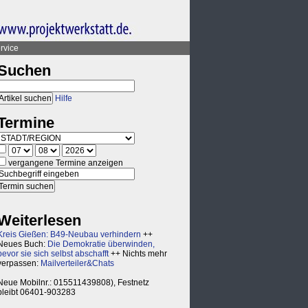
rvice
Suchen
Hilfe
Termine
vergangene Termine anzeigen
Weiterlesen
Kreis Gießen: B49-Neubau verhindern
++
Neues Buch:
Die Demokratie überwinden,
bevor sie sich selbst abschafft
++ Nichts mehr
verpassen:
Mailverteiler&Chats
Neue Mobilnr.: 015511439808), Festnetz
bleibt 06401-903283