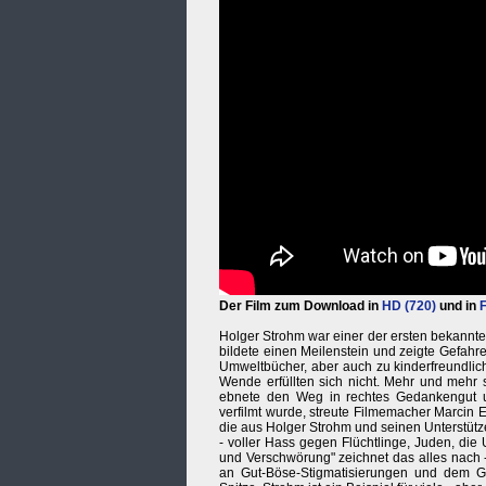
Der Film zum Download in
HD (720)
und in
F
Holger Strohm war einer der ersten bekannte
bildete einen Meilenstein und zeigte Gefahre
Umweltbücher, aber auch zu kinderfreundli
Wende erfüllten sich nicht. Mehr und mehr
ebnete den Weg in rechtes Gedankengut un
verfilmt wurde, streute Filmemacher Marcin 
die aus Holger Strohm und seinen Unterstütz
- voller Hass gegen Flüchtlinge, Juden, die
und Verschwörung" zeichnet das alles nach -
an Gut-Böse-Stigmatisierungen und dem G