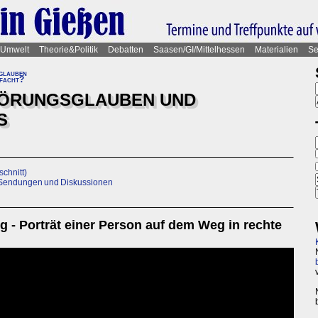
Umwelt
Theorie&Politik
Debatten
Saasen/GI/Mittelhessen
Materialien
Se
glauben
nfacht?
WÖRUNGSGLAUBEN UND
S
schnitt)
, Sendungen und Diskussionen
- Porträt einer Person auf dem Weg in rechte