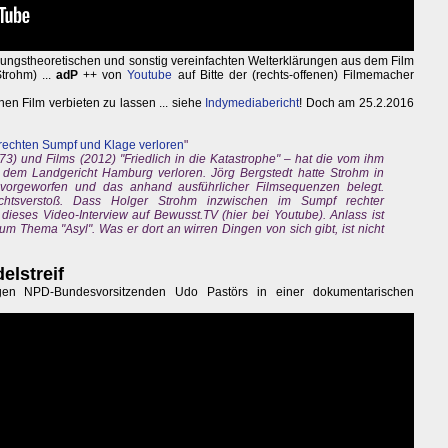
ungstheoretischen und sonstig vereinfachten Welterklärungen aus dem Film
Strohm) ...
adP
++ von
Youtube
auf Bitte der (rechts-offenen) Filmemacher
hen Film verbieten zu lassen ... siehe
Indymediabericht
! Doch am 25.2.2016
echten Sumpf und Klage verloren
"
3) und Films (2012) "Friedlich in die Katastrophe" – hat die vom ihm
 dem Landgericht Hamburg verloren. Jörg Bergstedt hatte Strohm in
vorgeworfen und das anhand ausführlicher Filmsequenzen belegt.
chtsverstoß. Dass Holger Strohm inzwischen im Sumpf rechter
dieses Video-Interview auf Bewusst.TV (hier bei Youtube). Anlass ist
 Thema "Asyl". Was er dort an wirren Dingen von sich gibt, ist nicht
elstreif
en NPD-Bundesvorsitzenden Udo Pastörs in einer dokumentarischen