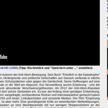
ull-HD (1080)
(Tipp: Rechtsklick und "Speichern unter ..." anwählen)
n Autoren der Anti-Atom-Bewegung. Sein Buch "Friedlich in die Katastrophe"
n, Hintergründe und politische Seilschaften auf. Danach verfasste er etliche
chen Schulsystemen oder gegen die Gentechnik. Seine Hoffnungen auf eine
 sah er die Welt am Abgrund. Aus Verzweiflung wuchs Empörung - und die
d absurdeste Verschwörungstheorien. Als 2012 der Anti-Atom-Klassiker
El dort solche Gedanken ein. Es war der Anfang einer geistigen Entwicklung,
ern vielgefragte, rechtsextreme Redner und Interviewpartner gemacht haben
 USA und Israel, Linksfaschisten und zensierte Medien. Der Film "Empörung
 ist aber mehr: Eine grundlegende Kritik an vereinfachten Welterklärungen,
lauben an eine Machtpyramide mit nur wenigen Strippenziehern an der