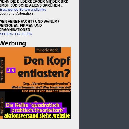
WENN DIE BILDERBERGER MIT DER BRD
GMBH JÜDISCHE ALIENS SPRÜHEN ...
Ergänzende Seiten und Links
Querfront, Materialien
WER VEREINFACHT? UND WARUM?
PERSONEN, FIRMEN UND
ORGANISATIONEN
Von links nach rechts
Werbung