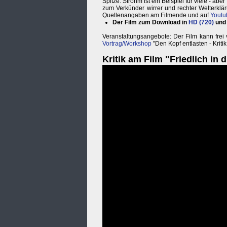
Spitze. Strohm ist ein Beispiel für viele - ab
zum Verkünder wirrer und rechter Welterk
Quellenangaben am Filmende und auf
Youtu
Der Film zum Download in
HD (720)
und
Veranstaltungsangebote: Der Film kann fre
Vortrag/Workshop
"Den Kopf entlasten - Kriti
Kritik am Film "Friedlich in 