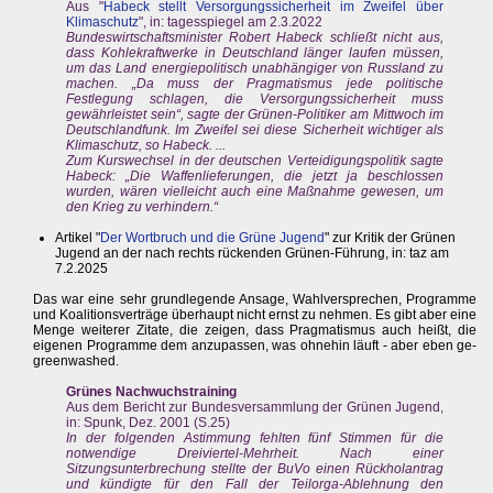
Aus "
Habeck stellt Versorgungssicherheit im Zweifel über
Klimaschutz
", in: tagesspiegel am 2.3.2022
Bundeswirtschaftsminister Robert Habeck schließt nicht aus,
dass Kohlekraftwerke in Deutschland länger laufen müssen,
um das Land energiepolitisch unabhängiger von Russland zu
machen. „Da muss der Pragmatismus jede politische
Festlegung schlagen, die Versorgungssicherheit muss
gewährleistet sein“, sagte der Grünen-Politiker am Mittwoch im
Deutschlandfunk. Im Zweifel sei diese Sicherheit wichtiger als
Klimaschutz, so Habeck. ...
Zum Kurswechsel in der deutschen Verteidigungspolitik sagte
Habeck: „Die Waffenlieferungen, die jetzt ja beschlossen
wurden, wären vielleicht auch eine Maßnahme gewesen, um
den Krieg zu verhindern.“
Artikel "
Der Wortbruch und die Grüne Jugend
" zur Kritik der Grünen
Jugend an der nach rechts rückenden Grünen-Führung, in: taz am
7.2.2025
Das war eine sehr grundlegende Ansage, Wahlversprechen, Programme
und Koalitionsverträge überhaupt nicht ernst zu nehmen. Es gibt aber eine
Menge weiterer Zitate, die zeigen, dass Pragmatismus auch heißt, die
eigenen Programme dem anzupassen, was ohnehin läuft - aber eben ge-
greenwashed.
Grünes Nachwuchstraining
Aus dem Bericht zur Bundesversammlung der Grünen Jugend,
in: Spunk, Dez. 2001 (S.25)
In der folgenden Astimmung fehlten fünf Stimmen für die
notwendige Dreiviertel-Mehrheit. Nach einer
Sitzungsunterbrechung stellte der BuVo einen Rückholantrag
und kündigte für den Fall der Teilorga-Ablehnung den