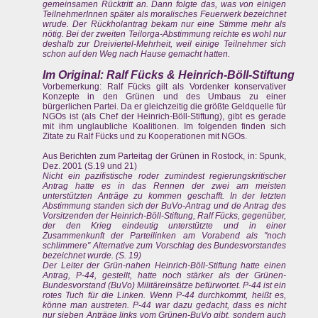
gemeinsamen Rücktritt an. Dann folgte das, was von einigen
TeilnehmerInnen später als moralisches Feuerwerk bezeichnet
wrude. Der Rückholantrag bekam nur eine Stimme mehr als
nötig. Bei der zweiten Teilorga-Abstimmung reichte es wohl nur
deshalb zur Dreiviertel-Mehrheit, weil einige Teilnehmer sich
schon auf den Weg nach Hause gemacht hatten.
Im Original: Ralf Fücks & Heinrich-Böll-Stiftung
Vorbemerkung: Ralf Fücks gilt als Vordenker konservativer
Konzepte in den Grünen und des Umbaus zu einer
bürgerlichen Partei. Da er gleichzeitig die größte Geldquelle für
NGOs ist (als Chef der Heinrich-Böll-Stiftung), gibt es gerade
mit ihm unglaubliche Koalitionen. Im folgenden finden sich
Zitate zu Ralf Fücks und zu Kooperationen mit NGOs.
Aus Berichten zum Parteitag der Grünen in Rostock, in: Spunk,
Dez. 2001 (S.19 und 21)
Nicht ein pazifistische roder zumindest regierungskritischer
Antrag hatte es in das Rennen der zwei am meisten
unterstützten Anträge zu kommen geschafft. In der letzten
Abstimmung standen sich der BuVo-Antrag und de Antrag des
Vorsitzenden der Heinrich-Böll-Stiftung, Ralf Fücks, gegenüber,
der den Krieg eindeutig unterstützte und in einer
Zusammenkunft der Parteilinken am Vorabend als "noch
schlimmere" Alternative zum Vorschlag des Bundesvorstandes
bezeichnet wurde. (S. 19)
Der Leiter der Grün-nahen Heinrich-Böll-Stiftung hatte einen
Antrag, P-44, gestellt, hatte noch stärker als der Grünen-
Bundesvorstand (BuVo) Militäreinsätze befürwortet. P-44 ist ein
rotes Tuch für die Linken. Wenn P-44 durchkommt, heißt es,
könne man austreten. P-44 war dazu gedacht, dass es nicht
nur sieben Anträge links vom Grünen-BuVo gibt, sondern auch