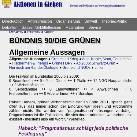
Direct-Action
Antirepression
Organisierung
Umwelt
Theorie&Politik
Debatten
Saasen/GI/Mittelhessen
Materialien
Service
Debatten
»
Parteien
»
Grüne
BÜNDNIS 90/DIE GRÜNEN
Allgemeine Aussagen
Allgemeine Aussagen
●
Grüne und Krieg
●
Auto, Kohle, Atom, Gentechnik
●
Fischermen & Friends
●
Grüne FDP?
●
Ab 2006: Schwarz-Grün
●
Nur noch am Rande: Ökologie
●
Grüne und NGOs
●
Links
Die Fraktion im Bundestag 2005 bis 2009:
9 BeamtInnen ++ 6 öffentl. Dienst ++ 1 Pfaffe ++ 12 NGO-Hauptamtliche
++ 2 Wirtschaftsleute
0 Selbständige ++ 0 LandwirtInnen ++ 4 AnwältInnen ++ 6
FreiberuflerInnen ++ 0 ArbeiterInnen ++ 7 Sonstige
Robert Habeck, grüner Wirtschaftsminister ab Ende 2021, sprach ganz
offen aus, das immer schon der Eindruck war: Ideen und Programme
zählen nichts. Sie werden von "pragmatischen" Lösungen verdrängt.
Pragmatismus ist die Politikform, die sich daran orientiert, was schon jetzt
existiert - meistens also ein Wort für Weiter-so.
Habeck: "Pragmatismus schlägt jede politische
Festlegung"