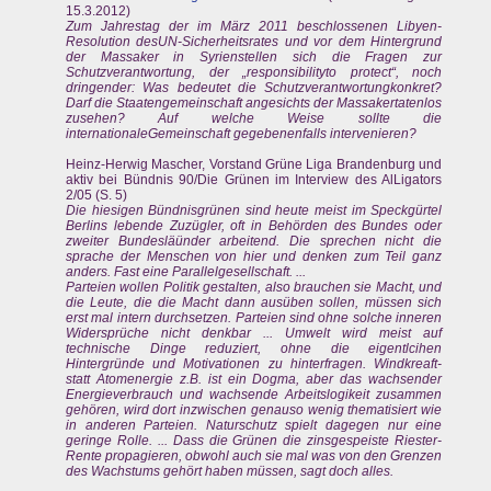
15.3.2012)
Zum Jahrestag der im März 2011 beschlossenen Libyen-
Resolution desUN-Sicherheitsrates und vor dem Hintergrund
der Massaker in Syrienstellen sich die Fragen zur
Schutzverantwortung, der „responsibilityto protect“, noch
dringender: Was bedeutet die Schutzverantwortungkonkret?
Darf die Staatengemeinschaft angesichts der Massakertatenlos
zusehen? Auf welche Weise sollte die
internationaleGemeinschaft gegebenenfalls intervenieren?
Heinz-Herwig Mascher, Vorstand Grüne Liga Brandenburg und
aktiv bei Bündnis 90/Die Grünen im Interview des AlLigators
2/05 (S. 5)
Die hiesigen Bündnisgrünen sind heute meist im Speckgürtel
Berlins lebende Zuzügler, oft in Behörden des Bundes oder
zweiter Bundesläünder arbeitend. Die sprechen nicht die
sprache der Menschen von hier und denken zum Teil ganz
anders. Fast eine Parallelgesellschaft. ...
Parteien wollen Politik gestalten, also brauchen sie Macht, und
die Leute, die die Macht dann ausüben sollen, müssen sich
erst mal intern durchsetzen. Parteien sind ohne solche inneren
Widersprüche nicht denkbar ... Umwelt wird meist auf
technische Dinge reduziert, ohne die eigentlcihen
Hintergründe und Motivationen zu hinterfragen. Windkreaft-
statt Atomenergie z.B. ist ein Dogma, aber das wachsender
Energieverbrauch und wachsende Arbeitslogikeit zusammen
gehören, wird dort inzwischen genauso wenig thematisiert wie
in anderen Parteien. Naturschutz spielt dagegen nur eine
geringe Rolle. ... Dass die Grünen die zinsgespeiste Riester-
Rente propagieren, obwohl auch sie mal was von den Grenzen
des Wachstums gehört haben müssen, sagt doch alles.