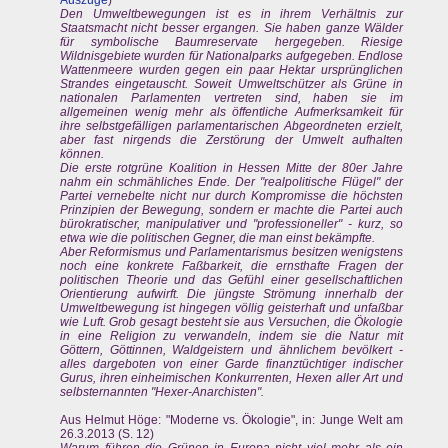
Auszüge
)
Den Umweltbewegungen ist es in ihrem Verhältnis zur
Staatsmacht nicht besser ergangen. Sie haben ganze Wälder
für symbolische Baumreservate hergegeben. Riesige
Wildnisgebiete wurden für Nationalparks aufgegeben. Endlose
Wattenmeere wurden gegen ein paar Hektar ursprünglichen
Strandes eingetauscht. Soweit Umweltschützer als Grüne in
nationalen Parlamenten vertreten sind, haben sie im
allgemeinen wenig mehr als öffentliche Aufmerksamkeit für
ihre selbstgefälligen parlamentarischen Abgeordneten erzielt,
aber fast nirgends die Zerstörung der Umwelt aufhalten
können.
Die erste rotgrüne Koalition in Hessen Mitte der 80er Jahre
nahm ein schmähliches Ende. Der "realpolitische Flügel" der
Partei vernebelte nicht nur durch Kompromisse die höchsten
Prinzipien der Bewegung, sondern er machte die Partei auch
bürokratischer, manipulativer und "professioneller" - kurz, so
etwa wie die politischen Gegner, die man einst bekämpfte.
Aber Reformismus und Parlamentarismus besitzen wenigstens
noch eine konkrete Faßbarkeit, die ernsthafte Fragen der
politischen Theorie und das Gefühl einer gesellschaftlichen
Orientierung aufwirft. Die jüngste Strömung innerhalb der
Umweltbewegung ist hingegen völlig geisterhaft und unfaßbar
wie Luft. Grob gesagt besteht sie aus Versuchen, die Ökologie
in eine Religion zu verwandeln, indem sie die Natur mit
Göttern, Göttinnen, Waldgeistern und ähnlichem bevölkert -
alles dargeboten von einer Garde finanztüchtiger indischer
Gurus, ihren einheimischen Konkurrenten, Hexen aller Art und
selbsternannten "Hexer-Anarchisten".
Aus Helmut Höge: "Moderne vs. Ökologie", in: Junge Welt am
26.3.2013 (S. 12)