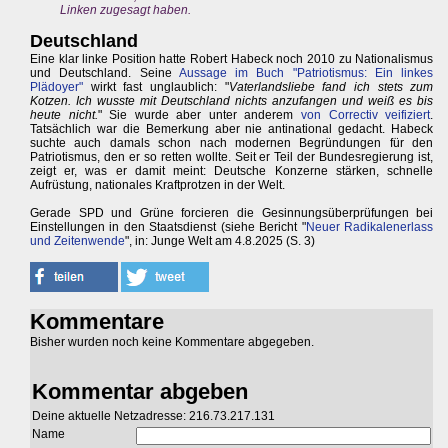
Linken zugesagt haben.
Deutschland
Eine klar linke Position hatte Robert Habeck noch 2010 zu Nationalismus
und Deutschland. Seine
Aussage im Buch "Patriotismus: Ein linkes
Plädoyer"
wirkt fast unglaublich: "
Vaterlandsliebe fand ich stets zum
Kotzen. Ich wusste mit Deutschland nichts anzufangen und weiß es bis
heute nicht.
" Sie wurde aber unter anderem
von Correctiv veifiziert
.
Tatsächlich war die Bemerkung aber nie antinational gedacht. Habeck
suchte auch damals schon nach modernen Begründungen für den
Patriotismus, den er so retten wollte. Seit er Teil der Bundesregierung ist,
zeigt er, was er damit meint: Deutsche Konzerne stärken, schnelle
Aufrüstung, nationales Kraftprotzen in der Welt.
Gerade SPD und Grüne forcieren die Gesinnungsüberprüfungen bei
Einstellungen in den Staatsdienst (siehe Bericht "
Neuer Radikalenerlass
und Zeitenwende
", in: Junge Welt am 4.8.2025 (S. 3)
Kommentare
Bisher wurden noch keine Kommentare abgegeben.
Kommentar abgeben
Deine aktuelle Netzadresse: 216.73.217.131
Name