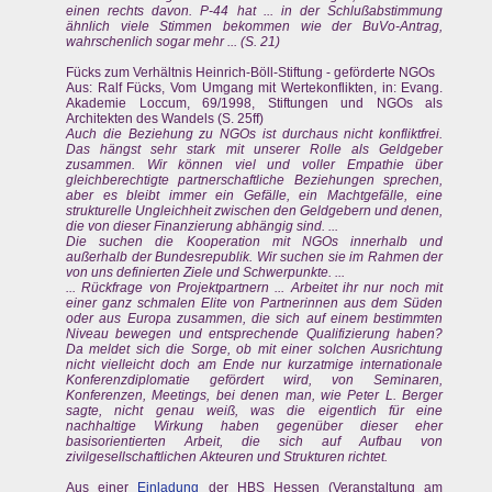
einen rechts davon. P-44 hat ... in der Schlußabstimmung
ähnlich viele Stimmen bekommen wie der BuVo-Antrag,
wahrschenlich sogar mehr ... (S. 21)
Fücks zum Verhältnis Heinrich-Böll-Stiftung - geförderte NGOs
Aus: Ralf Fücks, Vom Umgang mit Wertekonflikten, in: Evang.
Akademie Loccum, 69/1998, Stiftungen und NGOs als
Architekten des Wandels (S. 25ff)
Auch die Beziehung zu NGOs ist durchaus nicht konfliktfrei.
Das hängst sehr stark mit unserer Rolle als Geldgeber
zusammen. Wir können viel und voller Empathie über
gleichberechtigte partnerschaftliche Beziehungen sprechen,
aber es bleibt immer ein Gefälle, ein Machtgefälle, eine
strukturelle Ungleichheit zwischen den Geldgebern und denen,
die von dieser Finanzierung abhängig sind. ...
Die suchen die Kooperation mit NGOs innerhalb und
außerhalb der Bundesrepublik. Wir suchen sie im Rahmen der
von uns definierten Ziele und Schwerpunkte. ...
... Rückfrage von Projektpartnern ... Arbeitet ihr nur noch mit
einer ganz schmalen Elite von Partnerinnen aus dem Süden
oder aus Europa zusammen, die sich auf einem bestimmten
Niveau bewegen und entsprechende Qualifizierung haben?
Da meldet sich die Sorge, ob mit einer solchen Ausrichtung
nicht vielleicht doch am Ende nur kurzatmige internationale
Konferenzdiplomatie gefördert wird, von Seminaren,
Konferenzen, Meetings, bei denen man, wie Peter L. Berger
sagte, nicht genau weiß, was die eigentlich für eine
nachhaltige Wirkung haben gegenüber dieser eher
basisorientierten Arbeit, die sich auf Aufbau von
zivilgesellschaftlichen Akteuren und Strukturen richtet.
Aus einer
Einladung
der HBS Hessen (Veranstaltung am