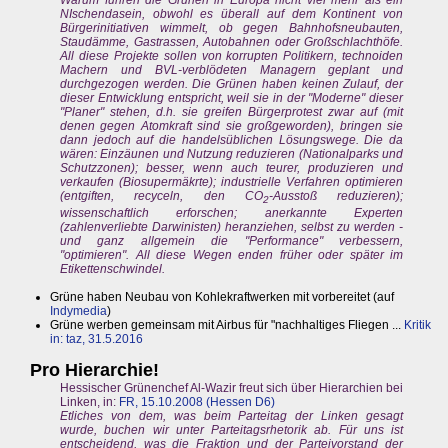
Warum führen die Grünen in Europa nicht viel mehr als ein
NIschendasein, obwohl es überall auf dem Kontinent von
Bürgerinitiativen wimmelt, ob gegen Bahnhofsneubauten,
Staudämme, Gastrassen, Autobahnen oder Großschlachthöfe.
All diese Projekte sollen von korrupten Politikern, technoiden
Machern und BVL-verblödeten Managern geplant und
durchgezogen werden. Die Grünen haben keinen Zulauf, der
dieser Entwicklung entspricht, weil sie in der "Moderne" dieser
"Planer" stehen, d.h. sie greifen Bürgerprotest zwar auf (mit
denen gegen Atomkraft sind sie großgeworden), bringen sie
dann jedoch auf die handelsüblichen Lösungswege. Die da
wären: Einzäunen und Nutzung reduzieren (Nationalparks und
Schutzzonen); besser, wenn auch teurer, produzieren und
verkaufen (Biosupermäkrte); industrielle Verfahren optimieren
(entgiften, recyceln, den CO
-Ausstoß reduzieren);
2
wissenschaftlich erforschen; anerkannte Experten
(zahlenverliebte Darwinisten) heranziehen, selbst zu werden -
und ganz allgemein die "Performance" verbessern,
"optimieren". All diese Wegen enden früher oder später im
Etikettenschwindel.
Grüne haben Neubau von Kohlekraftwerken mit vorbereitet (auf
Indymedia
)
Grüne werben gemeinsam mit Airbus für "nachhaltiges Fliegen ...
Kritik
in: taz, 31.5.2016
Pro Hierarchie!
Hessischer Grünenchef Al-Wazir freut sich über Hierarchien bei
Linken, in:
FR, 15.10.2008 (Hessen D6)
Etliches von dem, was beim Parteitag der Linken gesagt
wurde, buchen wir unter Parteitagsrhetorik ab. Für uns ist
entscheidend, was die Fraktion und der Parteivorstand der