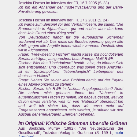
Joschka Fischer im Interview der FR, 16.7.2005 (S. 38)
Ich bin ein Anhänger der Post-Privatisierung und der Bahn-
Privatisierung gewesen.
Joschka Fischer im Interview der FR, 17.2.2011 (S. 24)
Ich warne zum Beispiel vor den Verharmlosern, die sagen: "Die
Frauenrechte in Afghanistan - gut und schön, aber das kann
doch kein Grund einen Krieg sein". ...
Von Deutschlang hängt für die europäische Sicherheit
verdammt viel ab. Das muss die Bundesregierung gegen alle
Kritik, gegen alle Angriffe immer wieder vertreten. Deshalb sind
wir in Afghanistan. ...
Frage: "Freewheeling Fischer" macht Kasse mit hochdotierten
Beraterverträgen, ausgerechnet beim Energie-Multi RWE.
Fischer: Was das "Hochdotierte" betrifft - also, da können Sich
sich entspannen! Und überhaupt, was sollen diese Anwürfe?
Ist ein Spitzenpolitiker "lebenslänglich" Leibeigener des
deutschen Volkes? ...
Frage: Haben Sie selber kein Problem damit, auf der Payroll
eines Atom-Konzerns zu stehen?
Fischer: Berate ich RWE in Nuklear-Angelegenheiten? Nein!
Die haben mich gebeten, ihnen bei "Nabucco" in
außenpolitischen Fragen zu helfen. Ich habe ja gesagt, weil ich
davon etwas verstehe, weil ich von "Nabucco" überzeugt bin
und weil ich sicher bin, dass wir umso mehr auf
Erdgasreserven angewiesen sein werden, je stärker wir den
Ausbau der erneuerbaren Energien betreiben.
Im Original: Kritische Stimmen über die Grünen
Aus Bookchin, Murray (1992): "Die Neugestaltung der
Gesellschaft", Trotzdem-Verlag in Grafenau (S. 159 f.,
mehr