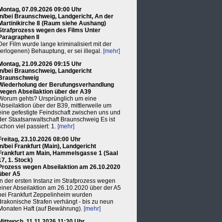
Montag, 07.09.2026 09:00 Uhr
in/bei Braunschweig, Landgericht, An der
Martinikirche 8 (Raum siehe Aushang)
Strafprozess wegen des Films Unter
Paragraphen II
Der Film wurde lange kriminalisiert mit der
(erlogenen) Behauptung, er sei illegal.
[mehr]
Montag, 21.09.2026 09:15 Uhr
in/bei Braunschweig, Landgericht
Braunschweig
Wiederholung der Berufungsverhandlung
wegen Abseilaktion über der A39
Worum gehts? Ursprünglich um eine
Abseilaktion über der B39, mittlerweile um
eine gefestigte Feindschaft zwischen uns und
der Staatsanwaltschaft Braunschweig Es ist
schon viel passiert: 1.
[mehr]
Freitag, 23.10.2026 08:00 Uhr
in/bei Frankfurt (Main), Landgericht
Frankfurt am Main, Hammelsgasse 1 (Saal
17, 1. Stock)
Prozess wegen Abseilaktion am 26.10.2020
über A5
In der ersten Instanz im Strafprozess wegen
einer Abseilaktion am 26.10.2020 über der A5
bei Frankfurt Zeppelinheim wurden
drakonische Strafen verhängt - bis zu neun
Monaten Haft (auf Bewährung).
[mehr]
Mittwoch, 11.11.2026 11:30 Uhr