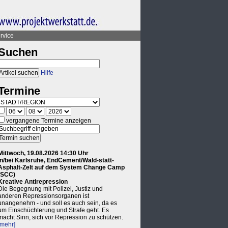
rvice
Suchen
Hilfe
Termine
vergangene Termine anzeigen
Mittwoch, 19.08.2026 14:30 Uhr
in/bei Karlsruhe, EndCement/Wald-statt-
Asphalt-Zelt auf dem System Change Camp
(SCC)
Kreative Antirepression
Die Begegnung mit Polizei, Justiz und
anderen Repressionsorganen ist
unangenehm - und soll es auch sein, da es
um Einschüchterung und Strafe geht. Es
macht Sinn, sich vor Repression zu schützen.
[mehr]