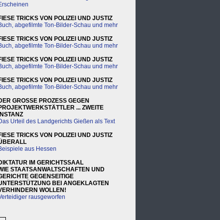
Erscheinen
FIESE TRICKS VON POLIZEI UND JUSTIZ
Buch, abgefilmte Ton-Bilder-Schau und mehr
FIESE TRICKS VON POLIZEI UND JUSTIZ
Buch, abgefilmte Ton-Bilder-Schau und mehr
FIESE TRICKS VON POLIZEI UND JUSTIZ
Buch, abgefilmte Ton-Bilder-Schau und mehr
FIESE TRICKS VON POLIZEI UND JUSTIZ
Buch, abgefilmte Ton-Bilder-Schau und mehr
DER GROSSE PROZESS GEGEN
PROJEKTWERKSTÄTTLER ... ZWEITE
INSTANZ
Das Urteil des Landgerichts Gießen als Text
FIESE TRICKS VON POLIZEI UND JUSTIZ
ÜBERALL
Beispiele aus Hessen
DIKTATUR IM GERICHTSSAAL
WIE STAATSANWALTSCHAFTEN UND
GERICHTE GEGENSEITIGE
UNTERSTÜTZUNG BEI ANGEKLAGTEN
VERHINDERN WOLLEN!
Verteidiger rausgeworfen