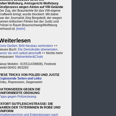
in/bei Wolfsburg, Amtsgericht Wolfsburg
Strafprozess wegen Aktion auf VW-Gelände
Der Zug, der Braunkohle für das VW-eigene
Kraftwerk bringt, wurde blockiert. Mit dabei
war der Journalist Jörg Bergstedt, der wegen
seinen kritischen Filmen bei der Justiz und
Polizei in Raum Braunschweig/Wolfsburg
verhasst ist.
[mehr]
Weiterlesen
Kreis Gießen: B49-Neubau verhindern
++
Neues Buch:
Die Demokratie überwinden,
bevor sie sich selbst abschafft
++ Nichts mehr
verpassen:
Mailverteiler&Chats
Neue Mobilnr.: 015511439808), Festnetz
bleibt 06401-903283
FIESE TRICKS VON POLIZEI UND JUSTIZ
Ergänzende Seiten und Links
Doku, Repression, Gegenwehr
AKTIONSIDEEN GEGEN DIE
UNIFORMIERTE ORDNUNG
Tipps gegen Polizeizwang
TATORT GUTFLEISCHSTRASSE: DIE
NAMEN DER TÄTERINNEN IN ROBE UND
UNIFORM
Inhaltverzeichnis und Entwicklungen nach