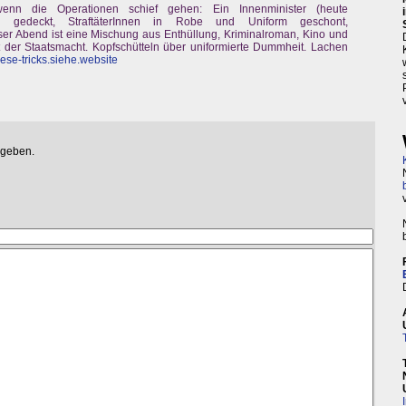
 wenn die Operationen schief gehen: Ein Innenminister (heute
rd gedeckt, StraftäterInnen in Robe und Uniform geschont,
eser Abend ist eine Mischung aus Enthüllung, Kriminalroman, Kino und
it der Staatsmacht. Kopfschütteln über uniformierte Dummheit. Lachen
ese-tricks.siehe.website
egeben.