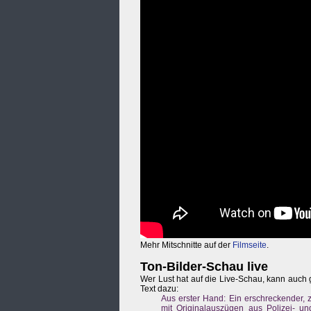
Mehr Mitschnitte auf der
Filmseite
.
Ton-Bilder-Schau live
Wer Lust hat auf die Live-Schau, kann auch
Text dazu:
Aus erster Hand: Ein erschreckender, 
mit Originalauszügen aus Polizei- und