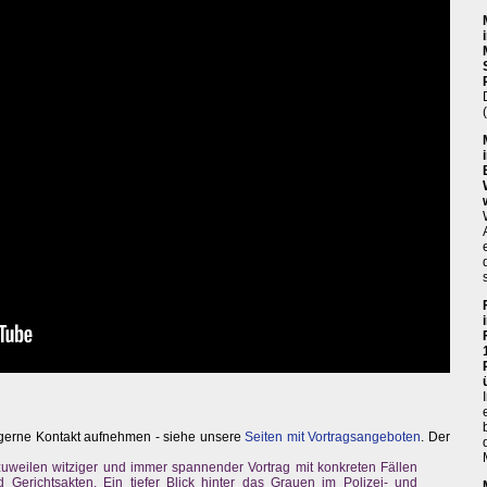
 gerne Kontakt aufnehmen - siehe unsere
Seiten mit Vortragsangeboten
. Der
zuweilen witziger und immer spannender Vortrag mit konkreten Fällen
 Gerichtsakten. Ein tiefer Blick hinter das Grauen im Polizei- und