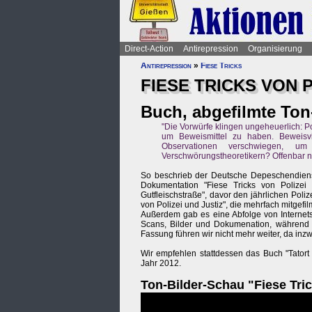
Direct-Action
Antirepression
Organisierung
Antirepression
»
Fiese Tricks
FIESE TRICKS VON P
Buch, abgefilmte To
"Die Vorwürfe klingen ungeheuerlich: Po
um Beweismittel zu haben. Beweisv
Observationen verschwiegen, um
Verschwörungstheoretikern? Offenbar ni
So beschrieb der Deutsche Depeschendiens
Dokumentation "Fiese Tricks von Polizei
Gutfleischstraße", davor den jährlichen Pol
von Polizei und Justiz", die mehrfach mitgefil
Außerdem gab es eine Abfolge von Internets
Scans, Bilder und Dokumenation, während ei
Fassung führen wir nicht mehr weiter, da in
Wir empfehlen stattdessen das Buch "Tatort 
Jahr 2012.
Ton-Bilder-Schau "Fiese Tric