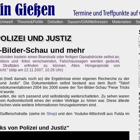
Umwelt
Theorie&Politik
Debatten
Saasen/GI/Mittelhessen
Materialien
Se
OLIZEI UND JUSTIZ
n-Bilder-Schau und mehr
lizisten basteln einen Brandsatz oder fertigen Gipsabdrücke selbst an,
ideos und -fotos verschwinden, Falschaussagen werden gedeckt,
 Straftaten erfinden zu können. Alles Hirngespinste von
cht." (ddp am 22.11.2007, 10.26 Uhr)
t (hieß damals noch so) die Ergebnisse einer eigenen Recherche zu der
 und Justiz". Die Dokumentation selbst bestand aus dem Buch "Tatort
izeidokumentationen 2004 bis 2006 sowie der Ton-Bilder-Schau "Fiese Tricks
mt wurde.
eiten, die sich passend und selbständig weiterschalteten. Zu sehen waren
n Audiomitschnitt eines der ersten Vorträge zu hören war. Diese älteste
zwischen viele weitere Informationen hinzugekommen sind.
Gutfleischstraße (siehe im
Shop
) und den Youtube-Mitschnitt aus Fulda im
ks von Polizei und Justiz"