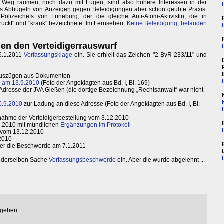
Weg räumen, noch dazu mit Lügen, sind also höhere Interessen in der
das Abbügeln von Anzeigen gegen Beleidigungen aber schon geübte Praxis.
olizeichefs von Lüneburg, der die gleiche Anti-Atom-Aktivistin, die in
rrückt" und "krank" bezeichnete. Im Fernsehen.
Keine Beleidigung, befanden
n den Verteidigerrauswurf
26.1.2011
Verfassungsklage
ein. Sie erhielt das Zeichen "2 BvR 233/11" und
Auszügen aus Dokumenten
g am 13.9.2010
(Foto der Angeklagten aus Bd. I, Bl. 169)
dresse der JVA Gießen (die dortige Bezeichnung „Rechtsanwalt“ war nicht
0.9.2010
zur Ladung an diese Adresse (Foto der Angeklagten aus Bd. I, Bl.
nahme der Verteidigerbestellung vom 3.12.2010
2.2010 mit mündlichen
Ergänzungen im Protokoll
vom 13.12.2010
2010
er die Beschwerde am 7.1.2011
n derselben Sache
Verfassungsbeschwerde
ein. Aber die wurde abgelehnt ...
egeben.