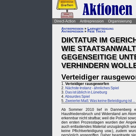
Direct-Action
Antirepression
Organisierung
Antirepression
»
Laienverteidigung
Antirepression
»
Fiese Tricks
DIKTATUR IM GERI
WIE STAATSANWALT
GEGENSEITIGE UNT
VERHINDERN WOLL
Verteidiger rausgewo
1.
Verteidiger rausgeworfen
2.
Nächste Instanz - ähnliches Spiel
3.
Das ist üblich in Lüneburg
4.
Absurdes Spiel
5.
Zweierlei Maß: Was keine Beleidigung ist ...
Ab Sommer 2010 lief in Dannenberg ein
Hausfriedensbruch und Widerstand am Atomm
erkennbar nicht strafbar, weil die Polizei so
den ersten Prozesstagen wurden der Angekla
auch entlastendes Material unzugänglich wur
keine Pflichtverteidigung usw.), zudem wu
persönlich angegriffen. Daher beantragte s