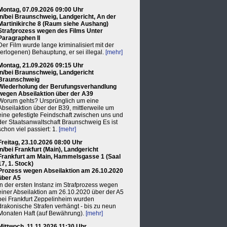
Montag, 07.09.2026 09:00 Uhr
in/bei Braunschweig, Landgericht, An der
Martinikirche 8 (Raum siehe Aushang)
Strafprozess wegen des Films Unter
Paragraphen II
Der Film wurde lange kriminalisiert mit der
(erlogenen) Behauptung, er sei illegal.
[mehr]
Montag, 21.09.2026 09:15 Uhr
in/bei Braunschweig, Landgericht
Braunschweig
Wiederholung der Berufungsverhandlung
wegen Abseilaktion über der A39
Worum gehts? Ursprünglich um eine
Abseilaktion über der B39, mittlerweile um
eine gefestigte Feindschaft zwischen uns und
der Staatsanwaltschaft Braunschweig Es ist
schon viel passiert: 1.
[mehr]
Freitag, 23.10.2026 08:00 Uhr
in/bei Frankfurt (Main), Landgericht
Frankfurt am Main, Hammelsgasse 1 (Saal
17, 1. Stock)
Prozess wegen Abseilaktion am 26.10.2020
über A5
In der ersten Instanz im Strafprozess wegen
einer Abseilaktion am 26.10.2020 über der A5
bei Frankfurt Zeppelinheim wurden
drakonische Strafen verhängt - bis zu neun
Monaten Haft (auf Bewährung).
[mehr]
Mittwoch, 11.11.2026 11:30 Uhr