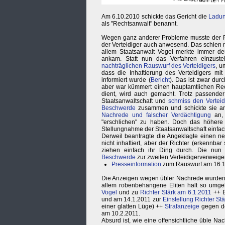
Am 6.10.2010 schickte das Gericht die
Ladu
als "Rechtsanwalt" benannt.
Wegen ganz anderer Probleme musste der P
der Verteidiger auch anwesend. Das schien n
allem Staatsanwalt Vogel merkte immer de
ankam. Statt nun das Verfahren einzust
nachträglichen Rauswurf des Verteidigers
, u
dass die Inhaftierung des Verteidigers m
informiert wurde (
Bericht
). Das ist zwar du
aber war kümmert einen hauptamtlichen Rec
dient, wird auch gemacht. Trotz passende
Staatsanwaltschaft und
schmiss den Verteid
Beschwerde
zusammen und schickte sie an
Nachrede und falscher Verdächtigung
an, 
"erschlichen" zu haben. Doch das höhere 
Stellungnahme der Staatsanwaltschaft einfac
Derweil beantragte die Angeklagte einen ne
nicht inhaftiert, aber der Richter (erkennba
ziehen einfach ihr Ding durch. Die nun 
Beschwerde
zur zweiten Verteidigerverweige
Presseinformation
zum Rauswurf am 16.
Die Anzeigen wegen übler Nachrede wurden b
allem robenbehangene Eliten halt so umge
Vogel
und zu
Richter Stärk am 6.1.2011
++ B
und am 14.1.2011 zur
Einstellung Richter Stä
einer glatten Lüge) ++
Strafanzeige
gegen de
am 10.2.2011.
Absurd ist, wie eine offensichtliche üble Nac