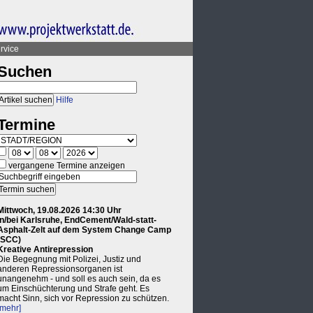
rvice
Suchen
Hilfe
Termine
vergangene Termine anzeigen
Mittwoch, 19.08.2026 14:30 Uhr
in/bei Karlsruhe, EndCement/Wald-statt-
Asphalt-Zelt auf dem System Change Camp
(SCC)
Kreative Antirepression
Die Begegnung mit Polizei, Justiz und
anderen Repressionsorganen ist
unangenehm - und soll es auch sein, da es
um Einschüchterung und Strafe geht. Es
macht Sinn, sich vor Repression zu schützen.
[mehr]