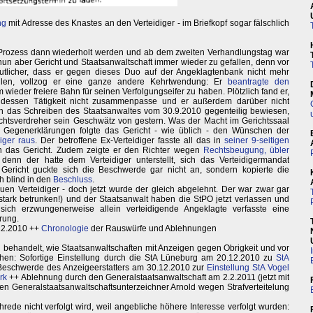
ng
mit Adresse des Knastes an den Verteidiger - im Briefkopf sogar fälschlich
rozess dann wiederholt werden und ab dem zweiten Verhandlungstag war
un aber Gericht und Staatsanwaltschaft immer wieder zu gefallen, denn vor
utlicher, dass er gegen dieses Duo auf der Angeklagtenbank nicht mehr
ellen, vollzog er eine ganze andere Kehrtwendung: Er
beantragte den
m wieder freiere Bahn für seinen Verfolgungseifer zu haben. Plötzlich fand er,
it dessen Tätigkeit nicht zusammenpasse und er außerdem darüber nicht
rch das Schreiben des Staatsanwaltes vom 30.9.2010 gegenteilig bewiesen,
htsverdreher sein Geschwätz von gestern. Was der Macht im Gerichtssaal
r Gegenerklärungen folgte das Gericht - wie üblich - den Wünschen der
iger raus
. Der betroffene Ex-Verteidiger fasste all das in
seiner 9-seitigen
 das Gericht. Zudem zeigte er den Richter wegen
Rechtsbeugung, übler
denn der hatte dem Verteidiger unterstellt, sich das Verteidigermandat
Gericht guckte sich die Beschwerde gar nicht an, sondern kopierte die
h blind in den
Beschluss
.
uen Verteidiger - doch jetzt wurde der gleich abgelehnt. Der war zwar gar
r stark betrunken!) und der Staatsanwalt haben die StPO jetzt verlassen und
sich erzwungenerweise allein verteidigende Angeklagte verfasste eine
rung.
12.2010 ++
Chronologie
der Rauswürfe und Ablehnungen
ehandelt, wie Staatsanwaltschaften mit Anzeigen gegen Obrigkeit und vor
hen: Sofortige Einstellung durch die StA Lüneburg am 20.12.2010 zu
StA
eschwerde des Anzeigeerstatters am 30.12.2010 zur
Einstellung StA Vogel
rk
++ Ablehnung durch den Generalstaatsanwaltschaft am 2.2.2011 (jetzt mit
n Generalstaatsanwaltschaftsunterzeichner Arnold wegen Strafverteitelung
hrede nicht verfolgt wird, weil angebliche höhere Interesse verfolgt wurden: