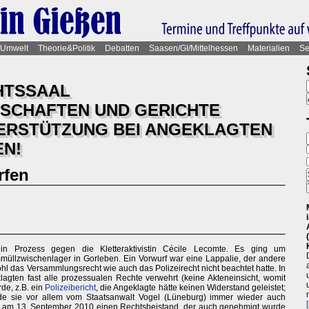
Umwelt
Theorie&Politik
Debatten
Saasen/GI/Mittelhessen
Materialien
Se
CHTSSAAL
SCHAFTEN UND GERICHTE
ERSTÜTZUNG BEI ANGEKLAGTEN
EN!
rfen
 Prozess gegen die Kletteraktivistin Cécile Lecomte. Es ging um
üllzwischenlager in Gorleben. Ein Vorwurf war eine Lappalie, der andere
wohl das Versammlungsrecht wie auch das Polizeirecht nicht beachtet hatte. In
gten fast alle prozessualen Rechte verwehrt (keine Akteneinsicht, womit
de, z.B. ein
Polizeibericht
, die Angeklagte hätte keinen Widerstand geleistet;
rde sie vor allem vom Staatsanwalt Vogel (Lüneburg) immer wieder auch
ie am 13. September 2010 einen Rechtsbeistand, der auch genehmigt wurde