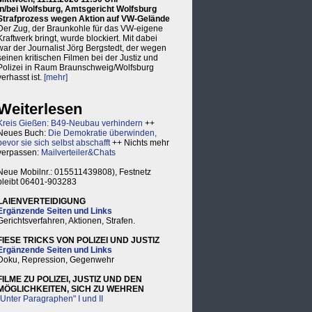
in/bei Wolfsburg, Amtsgericht Wolfsburg
Strafprozess wegen Aktion auf VW-Gelände
Der Zug, der Braunkohle für das VW-eigene
Kraftwerk bringt, wurde blockiert. Mit dabei
war der Journalist Jörg Bergstedt, der wegen
seinen kritischen Filmen bei der Justiz und
Polizei in Raum Braunschweig/Wolfsburg
verhasst ist.
[mehr]
Weiterlesen
Kreis Gießen: B49-Neubau verhindern
++
Neues Buch:
Die Demokratie überwinden,
bevor sie sich selbst abschafft
++ Nichts mehr
verpassen:
Mailverteiler&Chats
Neue Mobilnr.: 015511439808), Festnetz
bleibt 06401-903283
LAIENVERTEIDIGUNG
Ergänzende Seiten und Links
Gerichtsverfahren, Aktionen, Strafen.
FIESE TRICKS VON POLIZEI UND JUSTIZ
Ergänzende Seiten und Links
Doku, Repression, Gegenwehr
FILME ZU POLIZEI, JUSTIZ UND DEN
MÖGLICHKEITEN, SICH ZU WEHREN
"Unter Paragraphen" I und II