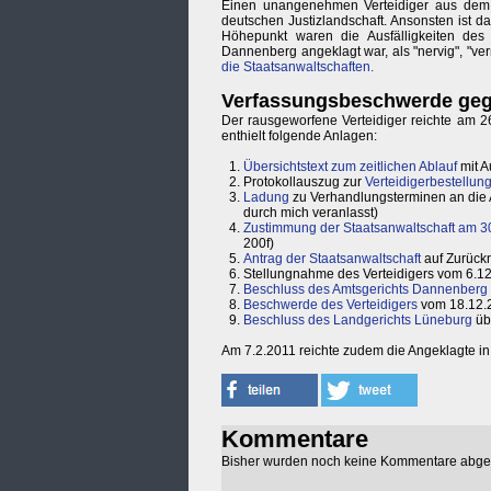
Einen unangenehmen Verteidiger aus dem 
deutschen Justizlandschaft. Ansonsten ist 
Höhepunkt waren die Ausfälligkeiten des P
Dannenberg angeklagt war, als "nervig", "ve
die Staatsanwaltschaften.
Verfassungsbeschwerde gege
Der rausgeworfene Verteidiger reichte am 
enthielt folgende Anlagen:
Übersichtstext zum zeitlichen Ablauf
mit 
Protokollauszug zur
Verteidigerbestellun
Ladung
zu Verhandlungsterminen an die A
durch mich veranlasst)
Zustimmung der Staatsanwaltschaft am 3
200f)
Antrag der Staatsanwaltschaft
auf Zurück
Stellungnahme des Verteidigers vom 6.1
Beschluss des Amtsgerichts Dannenberg
Beschwerde des Verteidigers
vom 18.12.
Beschluss des Landgerichts Lüneburg
üb
Am 7.2.2011 reichte zudem die Angeklagte i
Kommentare
Bisher wurden noch keine Kommentare abg