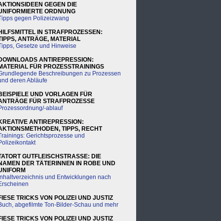
AKTIONSIDEEN GEGEN DIE
UNIFORMIERTE ORDNUNG
Tipps gegen Polizeizwang
HILFSMITTEL IN STRAFPROZESSEN:
TIPPS, ANTRÄGE, MATERIAL
Tipps, Gesetze und Hinweise
DOWNLOADS ANTIREPRESSION:
MATERIAL FÜR PROZESSTRAININGS
Grundlegende Beschreibungen zu Prozessen
und deren Abläufe
BEISPIELE UND VORLAGEN FÜR
ANTRÄGE FÜR STRAFPROZESSE
Prozessordnung/-ablauf
KREATIVE ANTIREPRESSION:
AKTIONSMETHODEN, TIPPS, RECHT
Trainings: Gerichtsprozesse und
Polizeikontakt
TATORT GUTFLEISCHSTRASSE: DIE
NAMEN DER TÄTERINNEN IN ROBE UND
UNIFORM
Inhaltverzeichnis und Entwicklungen nach
Erscheinen
FIESE TRICKS VON POLIZEI UND JUSTIZ
Buch, abgefilmte Ton-Bilder-Schau und mehr
FIESE TRICKS VON POLIZEI UND JUSTIZ