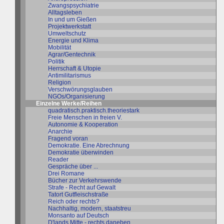
Zwangspsychiatrie
Alltagsleben
In und um Gießen
Projektwerkstatt
Umweltschutz
Energie und Klima
Mobilität
Agrar/Gentechnik
Politik
Herrschaft & Utopie
Antimilitarismus
Religion
Verschwörungsglauben
NGOs/Organisierung
Einzelne Werke/Reihen
quadratisch.praktisch.theoriestark
Freie Menschen in freien V.
Autonomie & Kooperation
Anarchie
Fragend voran
Demokratie. Eine Abrechnung
Demokratie überwinden
Reader
Gespräche über ...
Drei Romane
Bücher zur Verkehrswende
Strafe - Recht auf Gewalt
Tatort Gutfleischstraße
Reich oder rechts?
Nachhaltig, modern, staatstreu
Monsanto auf Deutsch
D'lands Mitte - rechts daneben