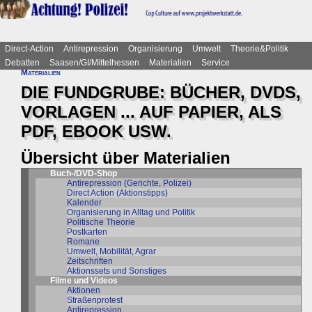
Direct-Action
Antirepression
Organisierung
Umwelt
Theorie&Politik
Debatten
Saasen/GI/Mittelhessen
Materialien
Service
Materialien
DIE FUNDGRUBE: BÜCHER, DVDS,
VORLAGEN ... AUF PAPIER, ALS
PDF, EBOOK USW.
Übersicht über Materialien
Buch-/DVD-Shop
Antirepression (Gerichte, Polizei)
Direct Action (Aktionstipps)
Kalender
Organisierung in Alltag und Politik
Politische Theorie
Postkarten
Romane
Umwelt, Mobilität, Agrar
Zeitschriften
Aktionssets und Sonstiges
Filme und Videos
Aktionen
Straßenprotest
Antirepression