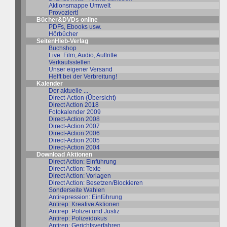
Aktionsmappe Umwelt
Provoziert!
Bücher&DVDs online
PDFs, Ebooks usw.
Hörbücher
SeitenHieb-Verlag
Buchshop
Live: Film, Audio, Auftritte
Verkaufsstellen
Unser eigener Versand
Helft bei der Verbreitung!
Kalender
Der aktuelle ...
Direct-Action (Übersicht)
Direct Action 2018
Fotokalender 2009
Direct-Action 2008
Direct-Action 2007
Direct-Action 2006
Direct-Action 2005
Direct-Action 2004
Download Aktionen
Direct Action: Einführung
Direct Action: Texte
Direct Action: Vorlagen
Direct Action: Besetzen/Blockieren
Sonderseite Wahlen
Antirepression: Einführung
Antirep: Kreative Aktionen
Antirep: Polizei und Justiz
Antirep: Polizeidokus
Antirep: Gerichtsverfahren