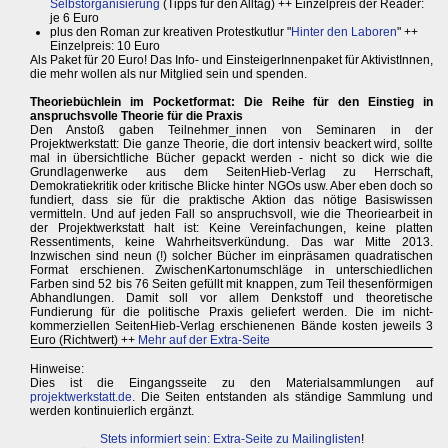
Selbstorganisierung
(Tipps für den Alltag) ++ Einzelpreis der Reader:
je 6 Euro
plus den Roman zur kreativen Protestkutlur "
Hinter den Laboren
" ++
Einzelpreis: 10 Euro
Als Paket für 20 Euro! Das Info- und EinsteigerInnenpaket für AktivistInnen,
die mehr wollen als nur Mitglied sein und spenden.
Theoriebüchlein im Pocketformat: Die Reihe für den Einstieg in
anspruchsvolle Theorie für die Praxis
Den Anstoß gaben Teilnehmer_innen von Seminaren in der
Projektwerkstatt: Die ganze Theorie, die dort intensiv beackert wird, sollte
mal in übersichtliche Bücher gepackt werden - nicht so dick wie die
Grundlagenwerke aus dem SeitenHieb-Verlag zu Herrschaft,
Demokratiekritik oder kritische Blicke hinter NGOs usw. Aber eben doch so
fundiert, dass sie für die praktische Aktion das nötige Basiswissen
vermitteln. Und auf jeden Fall so anspruchsvoll, wie die Theoriearbeit in
der Projektwerkstatt halt ist: Keine Vereinfachungen, keine platten
Ressentiments, keine Wahrheitsverkündung. Das war Mitte 2013.
Inzwischen sind neun (!) solcher Bücher im einpräsamen quadratischen
Format erschienen. ZwischenKartonumschläge in unterschiedlichen
Farben sind 52 bis 76 Seiten gefüllt mit knappen, zum Teil thesenförmigen
Abhandlungen. Damit soll vor allem Denkstoff und theoretische
Fundierung für die politische Praxis geliefert werden. Die im nicht-
kommerziellen SeitenHieb-Verlag erschienenen Bände kosten jeweils 3
Euro (Richtwert) ++
Mehr auf der Extra-Seite
Hinweise:
Dies ist die Eingangsseite zu den Materialsammlungen auf
projektwerkstatt.de
. Die Seiten entstanden als ständige Sammlung und
werden kontinuierlich ergänzt.
Stets informiert sein: Extra-Seite zu Mailinglisten
!