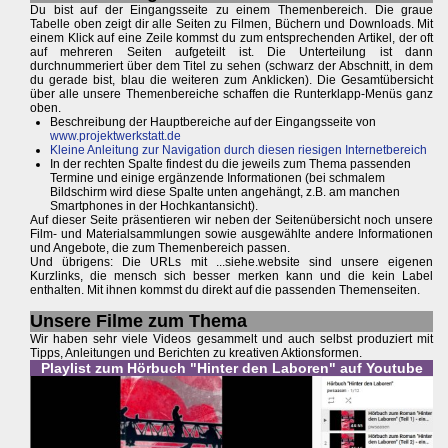
Du bist auf der Eingangsseite zu einem Themenbereich. Die graue
Tabelle oben zeigt dir alle Seiten zu Filmen, Büchern und Downloads. Mit
einem Klick auf eine Zeile kommst du zum entsprechenden Artikel, der oft
auf mehreren Seiten aufgeteilt ist. Die Unterteilung ist dann
durchnummeriert über dem Titel zu sehen (schwarz der Abschnitt, in dem
du gerade bist, blau die weiteren zum Anklicken). Die Gesamtübersicht
über alle unsere Themenbereiche schaffen die Runterklapp-Menüs ganz
oben.
Beschreibung der Hauptbereiche auf der Eingangsseite von
www.projektwerkstatt.de
Kleine Anleitung zur Navigation durch diesen riesigen Internetbereich
In der rechten Spalte findest du die jeweils zum Thema passenden
Termine und einige ergänzende Informationen (bei schmalem
Bildschirm wird diese Spalte unten angehängt, z.B. am manchen
Smartphones in der Hochkantansicht).
Auf dieser Seite präsentieren wir neben der Seitenübersicht noch unsere
Film- und Materialsammlungen sowie ausgewählte andere Informationen
und Angebote, die zum Themenbereich passen.
Und übrigens: Die URLs mit ...siehe.website sind unsere eigenen
Kurzlinks, die mensch sich besser merken kann und die kein Label
enthalten. Mit ihnen kommst du direkt auf die passenden Themenseiten.
Unsere Filme zum Thema
Wir haben sehr viele Videos gesammelt und auch selbst produziert mit
Tipps, Anleitungen und Berichten zu kreativen Aktionsformen.
Playlist zum Hörbuch "Hinter den Laboren" auf Youtube