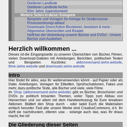
Gießener Landbote
Gießener Landbote Archiv
90er Jahre Jugendumwelt
Weitere Seiten in dieser Kategorie
Beispiele und Vorlagen für Anträge für Strafprozesse -
Prozessordnung/-ablauf
Downloads Direct Action Blockieren, besetzen & more -
Allgemeine Übersichten und Reader
Helft bei der Verbreitung unserer Bücher und DVDs! - Unsere
Bücher zum Ausleihen
Herzlich willkommen ...
Dieses ist die Eingangsseite zu unseren Übersichten von Bücher, Filmen,
vielen Download-Dateien mit Anleitungen, Berichten, politischen Texten
und Beispielen. Kurzlinks:
aktionsversand.siehe.website
,
filme.siehe.website
und
downloads.siehe.website
Intro
Hier findet Ihr alles, was Ihr weiterverwenden könnt - auf Papier oder als
Datei. Anleitungen, Vorlagen für Etiketten, Sprühschablonen, Fakes und
mehr, dazu politische Texte, alle Bücher und viele, viele Filme.
Im
Shop (aktionsversand.siehe.website)
gibt es Bücher, Broschüren und
DVDs zu politisch brisanten Themen, voller Tipps zum Abbau von
Hierarchien und vor allem mit dem Handwerkszeug für Eure kreativen
Aktionen. Blättert den Shop durch - oder ladet Euch die Materialien
einfach herunter. Fast alle unsere Werke sind CreativeCommons, d.h. Ihr
dürft sie nachdrucken, zitieren usw. - solange auch das, was Ihr draus
macht, frei ist!
Die Gliederung dieser Seiten