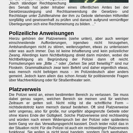
„Nach ständiger Rechtsprechung
des Senats hat jeder Inhaber eines öffentlichen Amtes bei der
Gesetzesauslegung und Rechtsanwendung die Gesetzes- und
Rechtslage unter Zuhilfenahme der ihm zu Gebote stehenden Hilfsmittel
sorgfältig und gewissenhaft zu prüfen und danach aufgrund vernünftiger
Überlegungen sich eine Rechtsmeinung zu bilden. ...“
Polizeiliche Anweisungen
Hierzu gehören der Platzverweis (siehe unten), aber auch weniger
einschneidende Aufforderungen, irgendwo nicht hinzugehen,
Amtshandlungen nicht zu stören, weiterzugehen, etwas zu unterlassen
oder was auch immer. Das ist keine Inhaftierung und kein polizeilicher
Zwang. Allerdings kann Nichtbefolgung direkt darin münden, wobei die
Nichtbefolgung als Begründung der Polizei dann oft reicht.
Formulierungen wie „Bitte ...“ oder „Gehen Sie jetzt freiwillig?“ sind nur
Floskeln. Grammatikalisch zwar kein Befehl und daher eigentlich etwas,
was mensch nicht befolgen muss - im Polizeideutsch aber anders
gemeint. Jedoch kann allein das schon Ansatz für politisierende Fragen
über Machtverklärung oder für Straßentheater sein.
Platzverweis
Die Polizei weist an, einen bestimmten Bereich zu verlassen. Sie muss
dabei genau sagen, welchen Bereich sie meinen und für welchen
Zeitraum er gelten soll. Nicht nötig ist die schriftliche Form –
nichtsdestotrotz kann mensch darauf bestehen. Oft sind Platzverweise
sehr ungenau, also für große, nur ungefähr abgegrenzte Gebiete oder
ohne klares Ende der Gültigkeit. Solche Platzverweise sind rechtswidrig
und würden nach einem Widerspruch bei der Polizei oder spätestens
beim Gang vor das Verwaltungsgericht kassiert. Doch leider nützt das in
der Situation nicht: Für die Polizei ist auch ein rechtswidriger Platzverweis
funktional. Sie wollen ja nicht legal handeln, sondern Dich weghaben.