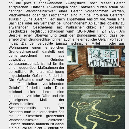
ob die jeweils angewendeten Zwangsmittel noch dieser Gefahr
entsprechen. Einfache Anweisungen oder Kontrollen dürfen schon bei
geringer Wahrscheinlichkeit einer Gefahr vorgenommen werden,
Platzverweise oder gar Festnahmen sind nur bei größeren Gefahren
zulässig. „Eine ‚Gefahr’ liegt nach allgemeiner Ansicht vor, wenn eine
Sachlage oder ein Verhalten bei ungehindertem Ablauf des objektiv zu
erwartenden Geschehens mit Wahrscheinlichkeit ein polizeilich
geschütztes Rechtsgut schädigen wird“ (BGH-Urteil III ZR 9/03). Am
Beispiel einer Überwachung zeigt der Bundesgerichtshof, dass bei
erheblichen Grundrechtseingriffen auch eine erhebliche Gefahr vorliegen
muss: „Da der verdeckte Einsatz technischer Mittel in oder aus
Wohnungen einen erheblichen
Grundrechtseingriff darstellt und
dementsprechend nur aus
gewichtigen Gründen
verfassungsgemäß ist, ist für ihn
eine - gegenüber Maßnahmen der
polizeilichen Generalermächtigung
- gesteigerte Gefahr erforderlich.
Die Maßnahme muß zur Abwehr
einer "unmittelbar bevorstehenden
Gefahr" erforderlich sein. Diese
zeichnet sich durch eine
besondere zeitliche Nähe und ein
gesteigertes Maß der
Wahrscheinlichkeit des
Schadenseintritts aus: Der
Schaden muß in allernächster Zeit
mit an Sicherheit grenzender
Wahrscheinlichkeit eintreten.“
Einfach drauflos handeln ist dabei
für die Polizei nicht – eigentlich.