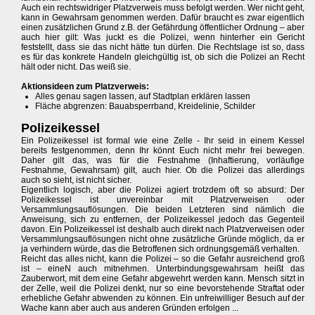
Auch ein rechtswidriger Platzverweis muss befolgt werden. Wer nicht geht,
kann in Gewahrsam genommen werden. Dafür braucht es zwar eigentlich
einen zusätzlichen Grund z.B. der Gefährdung öffentlicher Ordnung – aber
auch hier gilt: Was juckt es die Polizei, wenn hinterher ein Gericht
feststellt, dass sie das nicht hätte tun dürfen. Die Rechtslage ist so, dass
es für das konkrete Handeln gleichgültig ist, ob sich die Polizei an Recht
hält oder nicht. Das weiß sie.
Aktionsideen zum Platzverweis:
Alles genau sagen lassen, auf Stadtplan erklären lassen
Fläche abgrenzen: Bauabsperrband, Kreidelinie, Schilder
Polizeikessel
Ein Polizeikessel ist formal wie eine Zelle - Ihr seid in einem Kessel
bereits festgenommen, denn Ihr könnt Euch nicht mehr frei bewegen.
Daher gilt das, was für die Festnahme (Inhaftierung, vorläufige
Festnahme, Gewahrsam) gilt, auch hier. Ob die Polizei das allerdings
auch so sieht, ist nicht sicher.
Eigentlich logisch, aber die Polizei agiert trotzdem oft so absurd: Der
Polizeikessel ist unvereinbar mit Platzverweisen oder
Versammlungsauflösungen. Die beiden Letzteren sind nämlich die
Anweisung, sich zu entfernen, der Polizeikessel jedoch das Gegenteil
davon. Ein Polizeikessel ist deshalb auch direkt nach Platzverweisen oder
Versammlungsauflösungen nicht ohne zusätzliche Gründe möglich, da er
ja verhindern würde, das die Betroffenen sich ordnungsgemäß verhalten.
Reicht das alles nicht, kann die Polizei – so die Gefahr ausreichend groß
ist – eineN auch mitnehmen. Unterbindungsgewahrsam heißt das
Zauberwort, mit dem eine Gefahr abgewehrt werden kann. Mensch sitzt in
der Zelle, weil die Polizei denkt, nur so eine bevorstehende Straftat oder
erhebliche Gefahr abwenden zu können. Ein unfreiwilliger Besuch auf der
Wache kann aber auch aus anderen Gründen erfolgen ...