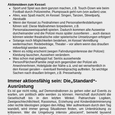
Aktionsideen zum Kessel:
Sport und Spiel aus dem ganzen machen, z.B. Touch-Down wie beim
Football durch Polizeireihe, Plumpssack geht rum (von außen) usw.
Alles, was Spaß macht, im Kessel: Singen, Tanzen, Streetparty,
Akrobatik
Wenn der Kessel zu Festnahmen und Personalienfeststellungen
führen soll: Diese Maßnahmen torpedieren, z.B.
Personalausweisquartett spielen. Dadurch kommen alle Ausweise
durcheinander und die Polizei muss später zusortieren ... auch daraus
können wieder theatralische oder spielerische Umsetzungen erfolgen!
Solange noch Möglichkeiten bestehen, im Kessel Vermittlung
weitermachen: Redebeiträge, Theater – vor allem wenn das draußen
mitverfolgt werden kann.
Wenn es nötig erscheint (wegen Fahndungsinteresse der Polizei):
Kleidung tauschen, Aussehen verändern.
Was schon mal geklappt hat: Seriös aussehende
Person/Pärchen/Familie zeigt sich gegenüber der Polizei als
AnwohnerInnen, Hotelgäste der Nähe u.ä. und sei versehentlich in
den Kessel geraten – eventuell fremdsprachig auftreten. So wichtige
Sachen nach draußen bringen, z.B. Pressehandy.
Immer aktionsfähig sein: Die„Standard“-
Ausrüstung
Es ist gar nicht nötig, auf Demonstrationen zu gehen oder auf Events zu
warten, um politisch aktiv werden zu können. Herrschaft durchzieht die
Gesellschaft bis in den letzten Winkel. Patriarchale Logiken,
Zweigeschlechtlichkeit, Rassismus, Erziehung und Kinderdiskriminierung
oder rechte Ideologien prägen den Alltag. Wer aufmerksam durch den Tag
wandelt, wird immer genug Situationen finden, um Unterdrückung zu
kritisieren. Wer die Umgebung intensiv „abscannt“, bemerkt tausend