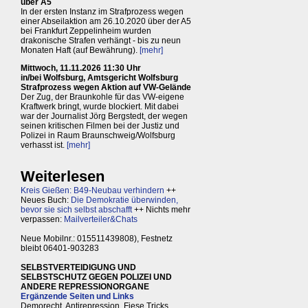
über A5
In der ersten Instanz im Strafprozess wegen
einer Abseilaktion am 26.10.2020 über der A5
bei Frankfurt Zeppelinheim wurden
drakonische Strafen verhängt - bis zu neun
Monaten Haft (auf Bewährung).
[mehr]
Mittwoch, 11.11.2026 11:30 Uhr
in/bei Wolfsburg, Amtsgericht Wolfsburg
Strafprozess wegen Aktion auf VW-Gelände
Der Zug, der Braunkohle für das VW-eigene
Kraftwerk bringt, wurde blockiert. Mit dabei
war der Journalist Jörg Bergstedt, der wegen
seinen kritischen Filmen bei der Justiz und
Polizei in Raum Braunschweig/Wolfsburg
verhasst ist.
[mehr]
Weiterlesen
Kreis Gießen: B49-Neubau verhindern
++
Neues Buch:
Die Demokratie überwinden,
bevor sie sich selbst abschafft
++ Nichts mehr
verpassen:
Mailverteiler&Chats
Neue Mobilnr.: 015511439808), Festnetz
bleibt 06401-903283
SELBSTVERTEIDIGUNG UND
SELBSTSCHUTZ GEGEN POLIZEI UND
ANDERE REPRESSIONORGANE
Ergänzende Seiten und Links
Demorecht, Antirepression, Fiese Tricks