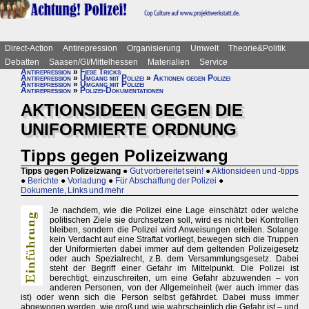
Direct-Action
Antirepression
Organisierung
Umwelt
Theorie&Politik
Debatten
Saasen/GI/Mittelhessen
Materialien
Service
Antirepression
»
Fiese Tricks
Antirepression
»
Umgang mit Polizei
»
Aktionen gegen Polizei
Antirepression
»
Umgang mit Polizei
Antirepression
»
Polizei-Dokumentationen
AKTIONSIDEEN GEGEN DIE
UNIFORMIERTE ORDNUNG
Tipps gegen Polizeizwang
Tipps gegen Polizeizwang
●
Gut vorbereitet sein!
●
Aktionsideen und -tipps
●
Berichte
●
Vorladung
●
Für Abschaffung der Polizei
●
Dokumente, Links und mehr
Je nachdem, wie die Polizei eine Lage einschätzt oder welche
politischen Ziele sie durchsetzen soll, wird es nicht bei Kontrollen
bleiben, sondern die Polizei wird Anweisungen erteilen. Solange
kein Verdacht auf eine Straftat vorliegt, bewegen sich die Truppen
der Uniformierten dabei immer auf dem geltenden Polizeigesetz
oder auch Spezialrecht, z.B. dem Versammlungsgesetz. Dabei
steht der Begriff einer Gefahr im Mittelpunkt. Die Polizei ist
berechtigt, einzuschreiten, um eine Gefahr abzuwenden – von
anderen Personen, von der Allgemeinheit (wer auch immer das
ist) oder wenn sich die Person selbst gefährdet. Dabei muss immer
abgewogen werden, wie groß und wie wahrscheinlich die Gefahr ist – und