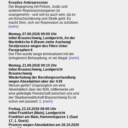
Kreative Antirepression
Die Begegnung mit Polizei, Justiz und
anderen Repressionsorganen ist
unangenehm - und soll es auch sein, da es
um Einschüchterung und Strafe geht. Es
macht Sinn, sich vor Repression zu schützen.
[mehr]
Montag, 07.09.2026 09:00 Uhr
in/bei Braunschweig, Landgericht, An der
Martinikirche 8 (Raum siehe Aushang)
Strafprozess wegen des Films Unter
Paragraphen II
Der Film wurde lange kriminalisiert mit der
(erlogenen) Behauptung, er sei illegal.
[mehr]
Montag, 21.09.2026 09:15 Uhr
in/bei Braunschweig, Landgericht
Braunschweig
Wiederholung der Berufungsverhandlung
wegen Abseilaktion über der A39
Worum gehts? Ursprünglich um eine
Abseilaktion über der B39, mittlerweile um
eine gefestigte Feindschaft zwischen uns und
der Staatsanwaltschaft Braunschweig Es ist
schon viel passiert: 1.
[mehr]
Freitag, 23.10.2026 08:00 Uhr
in/bei Frankfurt (Main), Landgericht
Frankfurt am Main, Hammelsgasse 1 (Saal
17, 1. Stock)
Prozess wegen Abseilaktion am 26.10.2020