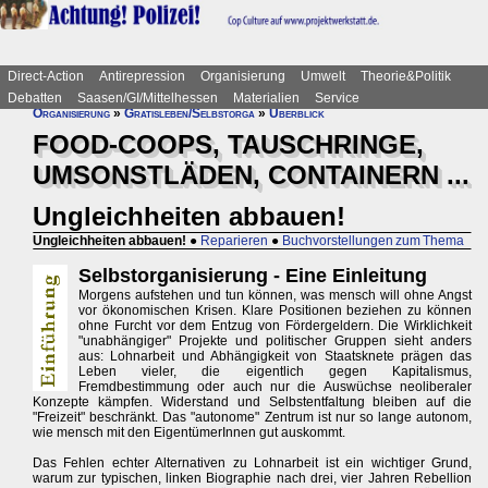
Direct-Action
Antirepression
Organisierung
Umwelt
Theorie&Politik
Debatten
Saasen/GI/Mittelhessen
Materialien
Service
Organisierung
»
Gratisleben/Selbstorga
»
Überblick
FOOD-COOPS, TAUSCHRINGE,
UMSONSTLÄDEN, CONTAINERN ...
Ungleichheiten abbauen!
Ungleichheiten abbauen!
●
Reparieren
●
Buchvorstellungen zum Thema
Selbstorganisierung - Eine Einleitung
Morgens aufstehen und tun können, was mensch will ohne Angst
vor ökonomischen Krisen. Klare Positionen beziehen zu können
ohne Furcht vor dem Entzug von Fördergeldern. Die Wirklichkeit
"unabhängiger" Projekte und politischer Gruppen sieht anders
aus: Lohnarbeit und Abhängigkeit von Staatsknete prägen das
Leben vieler, die eigentlich gegen Kapitalismus,
Fremdbestimmung oder auch nur die Auswüchse neoliberaler
Konzepte kämpfen. Widerstand und Selbstentfaltung bleiben auf die
"Freizeit" beschränkt. Das "autonome" Zentrum ist nur so lange autonom,
wie mensch mit den EigentümerInnen gut auskommt.
Das Fehlen echter Alternativen zu Lohnarbeit ist ein wichtiger Grund,
warum zur typischen, linken Biographie nach drei, vier Jahren Rebellion