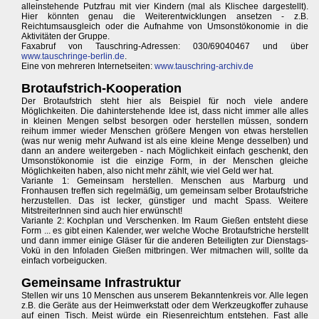
alleinstehende Putzfrau mit vier Kindern (mal als Klischee dargestellt).
Hier könnten genau die Weiterentwicklungen ansetzen - z.B.
Reichtumsausgleich oder die Aufnahme von Umsonstökonomie in die
Aktivitäten der Gruppe.
Faxabruf von Tauschring-Adressen: 030/69040467 und über
www.tauschringe-berlin.de
.
Eine von mehreren Internetseiten:
www.tauschring-archiv.de
Brotaufstrich-Kooperation
Der Brotaufstrich steht hier als Beispiel für noch viele andere
Möglichkeiten. Die dahinterstehende Idee ist, dass nicht immer alle alles
in kleinen Mengen selbst besorgen oder herstellen müssen, sondern
reihum immer wieder Menschen größere Mengen von etwas herstellen
(was nur wenig mehr Aufwand ist als eine kleine Menge desselben) und
dann an andere weitergeben - nach Möglichkeit einfach geschenkt, den
Umsonstökonomie ist die einzige Form, in der Menschen gleiche
Möglichkeiten haben, also nicht mehr zählt, wie viel Geld wer hat.
Variante 1: Gemeinsam herstellen. Menschen aus Marburg und
Fronhausen treffen sich regelmäßig, um gemeinsam selber Brotaufstriche
herzustellen. Das ist lecker, günstiger und macht Spass. Weitere
MitstreiterInnen sind auch hier erwünscht!
Variante 2: Kochplan und Verschenken. Im Raum Gießen entsteht diese
Form ... es gibt einen Kalender, wer welche Woche Brotaufstriche herstellt
und dann immer einige Gläser für die anderen Beteiligten zur Dienstags-
Vokü in den Infoladen Gießen mitbringen. Wer mitmachen will, sollte da
einfach vorbeigucken.
Gemeinsame Infrastruktur
Stellen wir uns 10 Menschen aus unserem Bekanntenkreis vor. Alle legen
z.B. die Geräte aus der Heimwerkstatt oder dem Werkzeugkoffer zuhause
auf einen Tisch. Meist würde ein Riesenreichtum entstehen. Fast alle