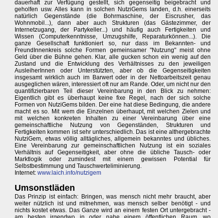
dauerhaft zur Verfügung gestellt, sich gegenseitig beigebracht und
geholfen usw. Alles kann in solchen NutziGems landen, d.h. einerseits
natürlich Gegenstände (die Bohrmaschine, der Eiscrusher, das
Wohnmobil...), dann aber auch Strukturen (das Gästezimmer, der
Internetzugang, der Partykeller...) und häufig auch Fertigkeiten und
Wissen (Computerkenntnisse, Umzugshilfe, Reparaturkönnen...). Die
ganze Gesellschaft funktioniert so, nur dass im Bekannten- und
FreundInnenkreis solche Formen gemeinsamer "Nutzung" meist ohne
Geld über die Bühne gehen. Klar, alle gucken schon ein wenig auf den
Zustand und die Entwicklung des Verhältnisses zu den jeweiligen
AusleiherInnen oder Unterstützten, aber ob die Gegenseitigkeiten
insgesamt wirklich auch im Barwert oder in der Nettoarbeitszeit genau
ausgeglichen wären, interessiert oft nur am Rande. Oder, um nicht nur den
quantifizierbaren Teil dieser Vereinbarung in den Blick zu nehmen:
Eigentlich gibt es überhaupt keine fixe Regel, nach der sich solche
Formen von NutziGems bilden. Der eine hat diese Bedingung, die andere
macht es so. Mit wem die Einzelnen überhaupt, mit welchen Zielen und
mit welchen konkreten Inhalten zu einer Vereinbarung über eine
gemeinschaftliche Nutzung von Gegenständen, Strukturen und
Fertigkeiten kommen ist sehr unterschiedlich. Das ist eine althergebrachte
NutziGem, etwas völlig alltägliches, allgemein bekanntes und übliches.
Eine Vereinbarung zur gemeinschaftlichen Nutzung ist ein soziales
Verhältnis auf Gegenseitigkeit, aber ohne die übliche Tausch- oder
Marktlogik oder zumindest mit einem gewissen Potential für
Selbstbestimmung und Tauschwerteliminierung.
Internet:
www.laich.info/nutzigem
Umsonstläden
Das Prinzip ist einfach: Bringen, was mensch nicht mehr braucht, aber
weiter nützlich ist und mitnehmen, was mensch selber benötigt - und
nichts kostet etwas. Das Ganze wird an einem festen Ort untergebracht -
am besten irgendwo in oder nahe einem öffentlichen Raum, wo