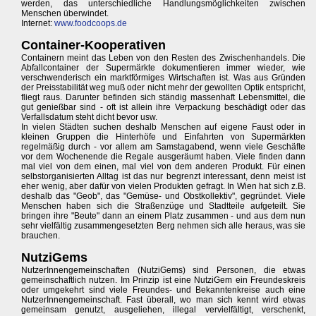
werden, das unterschiedliche Handlungsmöglichkeiten zwischen
Menschen überwindet.
Internet:
www.foodcoops.de
Container-Kooperativen
Containern meint das Leben von den Resten des Zwischenhandels. Die
Abfallcontainer der Supermärkte dokumentieren immer wieder, wie
verschwenderisch ein marktförmiges Wirtschaften ist. Was aus Gründen
der Preisstabilität weg muß oder nicht mehr der gewollten Optik entspricht,
fliegt raus. Darunter befinden sich ständig massenhaft Lebensmittel, die
gut genießbar sind - oft ist allein ihre Verpackung beschädigt oder das
Verfallsdatum steht dicht bevor usw.
In vielen Städten suchen deshalb Menschen auf eigene Faust oder in
kleinen Gruppen die Hinterhöfe und Einfahrten von Supermärkten
regelmäßig durch - vor allem am Samstagabend, wenn viele Geschäfte
vor dem Wochenende die Regale ausgeräumt haben. Viele finden dann
mal viel von dem einen, mal viel von dem anderen Produkt. Für einen
selbstorganisierten Alltag ist das nur begrenzt interessant, denn meist ist
eher wenig, aber dafür von vielen Produkten gefragt. In Wien hat sich z.B.
deshalb das "Geob", das "Gemüse- und Obstkollektiv", gegründet. Viele
Menschen haben sich die Straßenzüge und Stadtteile aufgeteilt. Sie
bringen ihre "Beute" dann an einem Platz zusammen - und aus dem nun
sehr vielfältig zusammengesetzten Berg nehmen sich alle heraus, was sie
brauchen.
NutziGems
NutzerInnengemeinschaften (NutziGems) sind Personen, die etwas
gemeinschaftlich nutzen. Im Prinzip ist eine NutziGem ein Freundeskreis
oder umgekehrt sind viele Freundes- und Bekanntenkreise auch eine
NutzerInnengemeinschaft. Fast überall, wo man sich kennt wird etwas
gemeinsam genutzt, ausgeliehen, illegal vervielfältigt, verschenkt,