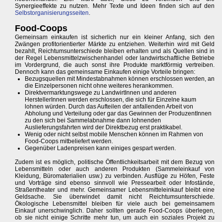
Synergieeffekte zu nutzen. Mehr Texte und Ideen finden sich auf den
Selbstorganisierungsseiten
.
Food-Coops
Gemeinsam einkaufen ist sicherlich nur ein kleiner Anfang, sich den
Zwängen profitorientierter Märkte zu entziehen. Weiterhin wird mit Geld
bezahlt, Reichtumsunterschiede bleiben erhalten und als Quellen sind in
der Regel Lebensmittelzwischenhandel oder landwirtschaftliche Betriebe
im Vordergrund, die auch sonst ihre Produkte marktförmig vertreiben.
Dennoch kann das gemeinsame Einkaufen einige Vorteile bringen:
Bezugsquellen mit Mindestabnahmen können erschlossen werden, an
die Einzelpersonen nicht ohne weiteres herankommen.
Direktvermarktungswege zu LandwirtInnen und anderen
HerstellerInnen werden erschlossen, die sich für Einzelne kaum
lohnen würden. Durch das Aufteilen der anfallenden Arbeit von
Abholung und Verteilung oder gar das Gewinnen der ProduzentInnen
zu den sich bei Sammelabnahme dann lohnenden
Auslieferungsfahrten wird der Direktbezug erst praktikabel.
Wenig oder nicht selbst mobile Menschen können im Rahmen von
Food-Coops mitbeliefert werden.
Gegenüber Ladenpreisen kann einiges gespart werden.
Zudem ist es möglich, politische Öffentlichkeitsarbeit mit dem Bezug von
Lebensmitteln oder auch anderen Produkten (Sammeleinkauf von
Kleidung, Büromaterialien usw.) zu verbinden. Ausflüge zu Höfen, Feste
und Vorträge sind ebenso sinnvoll wie Pressearbeit oder Infostände,
Straßentheater und mehr. Gemeinsamer Lebensmitteleinkauf bleibt eine
Geldsache. Sie überwindet damit nicht Reichtumsunterschiede.
Ökologische Lebensmittel bleiben für viele auch bei gemeinsamem
Einkauf unerschwinglich. Daher sollten gerade Food-Coops überlegen,
ob sie nicht einige Schritte mehr tun, um auch ein soziales Projekt zu