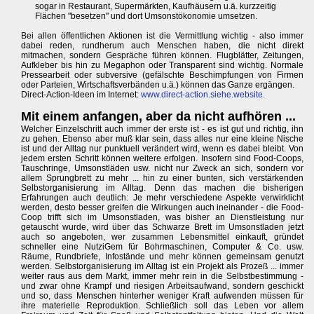
sogar in Restaurant, Supermärkten, Kaufhäusern u.ä. kurzzeitig
Flächen "besetzen" und dort Umsonstökonomie umsetzen.
Bei allen öffentlichen Aktionen ist die Vermittlung wichtig - also immer
dabei reden, rundherum auch Menschen haben, die nicht direkt
mitmachen, sondern Gespräche führen können. Flugblätter, Zeitungen,
Aufkleber bis hin zu Megaphon oder Transparent sind wichtig. Normale
Pressearbeit oder subversive (gefälschte Beschimpfungen von Firmen
oder Parteien, Wirtschaftsverbänden u.ä.) können das Ganze ergängen.
Direct-Action-Ideen im Internet:
www.direct-action.siehe.website.
Mit einem anfangen, aber da nicht aufhören ...
Welcher Einzelschritt auch immer der erste ist - es ist gut und richtig, ihn
zu gehen. Ebenso aber muß klar sein, dass alles nur eine kleine Nische
ist und der Alltag nur punktuell verändert wird, wenn es dabei bleibt. Von
jedem ersten Schritt können weitere erfolgen. Insofern sind Food-Coops,
Tauschringe, Umsonstläden usw. nicht nur Zweck an sich, sondern vor
allem Sprungbrett zu mehr ... hin zu einer bunten, sich verstärkenden
Selbstorganisierung im Alltag. Denn das machen die bisherigen
Erfahrungen auch deutlich: Je mehr verschiedene Aspekte verwirklicht
werden, desto besser greifen die Wirkungen auch ineinander - die Food-
Coop trifft sich im Umsonstladen, was bisher an Dienstleistung nur
getauscht wurde, wird über das Schwarze Brett im Umsonstladen jetzt
auch so angeboten, wer zusammen Lebensmittel einkauft, gründet
schneller eine NutziGem für Bohrmaschinen, Computer & Co. usw.
Räume, Rundbriefe, Infostände und mehr können gemeinsam genutzt
werden. Selbstorganisierung im Alltag ist ein Projekt als Prozeß ... immer
weiter raus aus dem Markt, immer mehr rein in die Selbstbestimmung -
und zwar ohne Krampf und riesigen Arbeitsaufwand, sondern geschickt
und so, dass Menschen hinterher weniger Kraft aufwenden müssen für
ihre materielle Reproduktion. Schließlich soll das Leben vor allem