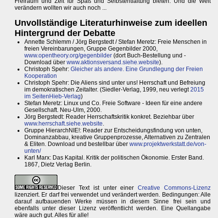
Freiraum und Zeit für Spaß und Selbstentfaltung bieten. Und die Welt
verändern wollten wir auch noch ...
Unvollständige Literaturhinweise zum ideellen
Hintergrund der Debatte
Annette Schlemm / Jörg Bergstedt / Stefan Meretz: Freie Menschen in
freien Vereinbarungen, Gruppe Gegenbilder 2000,
www.opentheory.org/gegenbilder
(dort Buch-Bestellung und -
Download über
www.aktionsversand.siehe.website
).
Christoph Spehr:
Gleicher als andere. Eine Grundlegung der Freien
Kooperation
Christoph Spehr: Die Aliens sind unter uns! Herrschaft und Befreiung
im demokratischen Zeitalter. (Siedler-Verlag, 1999, neu verlegt
2015
im SeitenHieb-Verlag
)
Stefan Meretz: Linux und Co. Freie Software - Ideen für eine andere
Gesellschaft. Neu-Ulm, 2000.
Jörg Bergstedt: Reader Herrschaftskritik konkret. Beziehbar über
www.herrschaft.siehe.website
.
Gruppe HierarchNIE!: Reader zur Entscheidungsfindung von unten,
Dominanzabbau, kreative Gruppenprozesse, Alternativen zu Zentralen
& Eliten. Download und bestellbar über
www.projektwerkstatt.de/von-
unten/
Karl Marx: Das Kapital. Kritik der politischen Ökonomie. Erster Band.
1867, Dietz Verlag Berlin.
Dieser Text ist unter einer
Creative Commons-Lizenz
lizenziert. Er darf frei verwendet und verändert werden. Bedingungen: Alle
darauf aufbauenden Werke müssen in diesem Sinne frei sein und
ebenfalls unter dieser Lizenz veröffentlicht werden. Eine Quellangabe
wäre auch gut. Alles für alle!