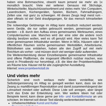
haben eine Bohrmaschine, obwohl kaum jemand sie mehr als 1x
monatlich braucht. Viele viel seltener. Genauso mit Stichsäge,
Winkelschleifer, Maulschlüsselsortiment und vieles mehr. Von Computern,
Laserdrockern, Küchengeräten, Spielen, Büchern, Fahrradhängern,
Zelten usw. mal ganz zu schweigen. All dieses Zeugs liegt meist rum -
aber oftmals ist viel Geld draufgegangen, für das mensch lohnarbeiten
musste.
Die notwendige Geldmenge im Alltag kann drastisch reduziert werden,
wenn Geräte, die nur selten gebraucht werden, gemeinsam genutzt
werden - z.B. durch den Aufbau eines gemeinsames Werkraumes, eines
Computerraumes usw. Manches wird der eine oder die andere noch
ständig besitzen wollen, weil es oft genutzt wird. Aber vieles kann Teil
einer gemeinsamen Infrastruktur werden. Wenn in WGs, Häusern oder in
öffentlichen Räumen solche gemeinsamen Werkstätten, Arbeitsräume,
Bibliotheken usw. entstehen, haben alle den Zugriff auf viel mehr
Reichtum als vorher - und müssen doch viel weniger dafür aufwenden.
Die Weiterentwicklung dieser Einzelbeispiele gemeinsamer Infrastruktur
sind offene Plattformen, die insgesamt öffentlich nutzbar machen, was
sonst in Privatbesitz nur herumliegt, z.B. die Idee der Projektwerkstätten
als Räume bzw. Häuser mit für alle zugänglicher Ausstattung.
Internet:
www.projektwerkstatt.de
Und vieles mehr
Sicherlich sind noch weitaus mehr Ideen vorstellbar, wie
Selbstorganisierung im Alltag so geregelt werden kann, dass sie den
Zwang zu marktförmigen Reproduktion und damit zusammenhängend der
Lohnarbeit mindert oder aufhebt. Diese Liste soll anregen, aber längst
nicht das Ende der Entwicklung sein. Wer weitere Ideen hat oder
Beispiele kennt, kann diese gerne per
Info- und Kontaktformular
an uns
schicken. Im Internet soll dieser Text ständig weiterentwickelt werden.
Urheberrechtsfreie
Kunst und Kultur