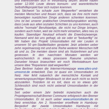
und Interessenten sich in Verbindung setzen. Bisher haben
ueber 12.000 Leute dieses konsum- und warenkritische
Selbsthilfeprojekt fuer sich nutzen koennen.
Das Stichwort "zu schade zum Wegwerfen" verstehen die
meisten Menschen und freuen sich, dass sie ihre nicht mehr
benoetigten nuetzlichen Dinge anderen schenken koennen.
Uns ist bei unserer praktischen Umverteilungsaktion wichtig,
dass Leute aus allen sozialen Schichten zu uns kommen, auch
etliche "normale" Berufstaetige, die nicht nur Dinge bringen,
sondern auch holen, weil sie nicht mehr einsehen, alles neu zu
kaufen. Staendiger Neukauf erhoeht die Erwerbszwaenge.
Niemand wird bei uns gefragt, ob sie oder er "beduerftig" ist.
Wir haben das Projekt Umsonstladen mit vier Leuten in
unserem 50 qm-Stadtteilladen gestartet. Jetzt arbeiten ueber
zehn regelmaessig mit und eine Reihe weiterer Menschen hilft
ab und zu. Die meisten davon sind als NutzerInnen auf uns
gestossen. In den naechsten Monaten werden wir
wahrscheinlich in etwas groessere Raeume umziehen.
Darueber hinaus braeuchten wir noch Werkstattraum fuer
unsere Idee "Reparieren statt wegwerfen".
Zwei Berliner haben die Internet-Homepage
www.alles-und-
umsonst.de
entwickelt. Das ist quasi ein Umsonstladen im
Netz. Hier fehlt natuerlich der menschliche Kontakt und
verwertungssuechtiger Missbrauch ist dort auch nicht so leicht
abzustellen. Trotzdem ist es toll, dass es so etwas gibt.
Schliesslich sind noch nicht ueberall Umsonstlaeden in der
Naehe.
Seit ueber einem Jahr betreibt inzwischen auch die
Projektgemeinschaft Bremer Commune erfolgreich den Bremer
Umsonstladen. Er ist auch ueber
www.umsonstladen.de
im
Netz erreichbar. Am 2. November eroeffnete in Hamburg-
Bergedorf der zweite Umsonstladen Hamburgs mit