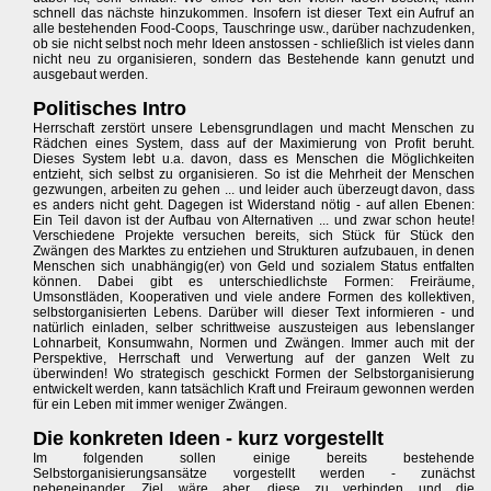
schnell das nächste hinzukommen. Insofern ist dieser Text ein Aufruf an
alle bestehenden Food-Coops, Tauschringe usw., darüber nachzudenken,
ob sie nicht selbst noch mehr Ideen anstossen - schließlich ist vieles dann
nicht neu zu organisieren, sondern das Bestehende kann genutzt und
ausgebaut werden.
Politisches Intro
Herrschaft zerstört unsere Lebensgrundlagen und macht Menschen zu
Rädchen eines System, dass auf der Maximierung von Profit beruht.
Dieses System lebt u.a. davon, dass es Menschen die Möglichkeiten
entzieht, sich selbst zu organisieren. So ist die Mehrheit der Menschen
gezwungen, arbeiten zu gehen ... und leider auch überzeugt davon, dass
es anders nicht geht. Dagegen ist Widerstand nötig - auf allen Ebenen:
Ein Teil davon ist der Aufbau von Alternativen ... und zwar schon heute!
Verschiedene Projekte versuchen bereits, sich Stück für Stück den
Zwängen des Marktes zu entziehen und Strukturen aufzubauen, in denen
Menschen sich unabhängig(er) von Geld und sozialem Status entfalten
können. Dabei gibt es unterschiedlichste Formen: Freiräume,
Umsonstläden, Kooperativen und viele andere Formen des kollektiven,
selbstorganisierten Lebens. Darüber will dieser Text informieren - und
natürlich einladen, selber schrittweise auszusteigen aus lebenslanger
Lohnarbeit, Konsumwahn, Normen und Zwängen. Immer auch mit der
Perspektive, Herrschaft und Verwertung auf der ganzen Welt zu
überwinden! Wo strategisch geschickt Formen der Selbstorganisierung
entwickelt werden, kann tatsächlich Kraft und Freiraum gewonnen werden
für ein Leben mit immer weniger Zwängen.
Die konkreten Ideen - kurz vorgestellt
Im folgenden sollen einige bereits bestehende
Selbstorganisierungsansätze vorgestellt werden - zunächst
nebeneinander. Ziel wäre aber, diese zu verbinden und die