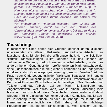
StudentInnen der Fachhochschule "Rauhes Haus". In Dresden
funktioniert das Abfallgut e.V. herrlich. In Berlin-Mitte oeffnet
gerade ein weiterer Umsonstladen (Brunnenstr. 183), in
Hannover gibt es inzwischen einen Umsonstladen und in
Detmold wird demnaechst der erste Umsonstladen unter dem
Dach der evangelischen Kirche eröffnen. Wo entsteht der
nächste?
Wir empfangen in Hamburg weiterhin gern Gaeste aus
anderen Staedten, damit sie sich den Betrieb des
Umsonstladens ansehen, um anschliessend bei sich zu Hause
ein aehnliches Projekt zu entwickeln. Also: herzlich
willkommen ! (Tel.: 040 - 39 90 64 88)
Tauschringe
In recht vielen Orten haben sich Gruppen gebildet, deren Mitglieder
untereinander vor allem Hilfsdienste, handwerkliche Arbeiten usw.
tauschen. Meist ist die Zeit die Währungseinheit, d.h. die Beteiligten
"kaufen" Dienstleistungen (Hilfe) anderer ein und können die
zeitorientierte Währung dadurch wiederum selbst erhalten, in dem sie
anderen helfen. Gegenüber dem profitorientierten Markt entsteht so der
Vorteil, dass theoretisch alle die gleiche "Lohnhöhe" für ihr Engagement
erhalten - also Computerprogrammierung genauso "wertvoll" ist wie
Putzen oder Kinderbetreuung. In der Praxis stimmt das aber nicht - und es
zeigt sich, dass Tauschringe im Gegensatz zur Umsonstökonomie den
Kern marktförmigen Wirtschaftens nicht beseitigen: Das Bewerten von
Tätigkeit und das Anbieten auf dem Markt mit Nachfrage- und
Angebotseffekten. Wer etwas kann, was in einem Tauschring viele
brauchen, kann schnell viele Zeiteinheiten einsammeln und damit
wiederum "Hilfe" einkaufen. Wer keine gefragten Kenntnisse hat, ist auch
im Tauschring "arm". Zudem blenden Tauschringe meist aus, dass
Menschen unterschiedlich viel Zeit haben, d.h. der Halbtags-
Programmierer mit hohem Einkommen ist viel flexibler als die