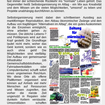
fast immer der schleichende Rückkehr ins "normale" Leben gehört. Das
Gegenmittel heißt Selbstorganisierung im Alltag - ein Mix aus Kreativität
und dem Wissen um die vielen Möglichkeiten, "umsonst" zu leben und
Projekte unabhängig durchführen zu können.
Selbstorganisierung meint dabei den schrittweisen Ausstieg aus
marktförmiger Reproduktion, den Abbau ökonomischer Zwänge und den
Aufbau von tragfähigen "Alternativen im Alltag", die ein gutes Auskommen
für die Einzelnen ermöglicht,
ohne arbeiten gehen zu
müssen. Die übliche Lebens-?
und Politikpraxis wird auf den
Kopf gestellt: Die Grundfrage
lautet nicht mehr, woher das
Geld kommt, sondern wie es
auch ohne geht! Die
Möglichkeiten sind vielfältig:
Der Aufbau von gemeinsamer
Infrastruktur (ob
Gemeinschaftsbibliotheken,
Fahrradwerkstätten oder
Computerräume) schafft sofort
einen ungemeinen Reichtum.
Wo diese Orte als offene
Plattformen organisiert sind
können auf Anhieb viel mehr
Menschen auf Ressourcen
und Wissen zugreifen, das
vorher die meiste Zeit
ungenutzt in Regalen oder
dunkeln Kellern verstaubte.
Umsonstläden schaffen