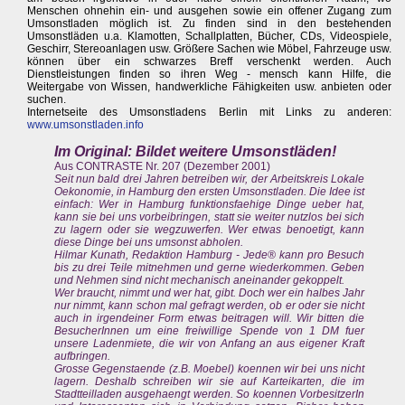
Menschen ohnehin ein- und ausgehen sowie ein offener Zugang zum
Umsonstladen möglich ist. Zu finden sind in den bestehenden
Umsonstläden u.a. Klamotten, Schallplatten, Bücher, CDs, Videospiele,
Geschirr, Stereoanlagen usw. Größere Sachen wie Möbel, Fahrzeuge usw.
können über ein schwarzes Breff verschenkt werden. Auch
Dienstleistungen finden so ihren Weg - mensch kann Hilfe, die
Weitergabe von Wissen, handwerkliche Fähigkeiten usw. anbieten oder
suchen.
Internetseite des Umsonstladens Berlin mit Links zu anderen:
www.umsonstladen.info
Im Original: Bildet weitere Umsonstläden!
Aus CONTRASTE Nr. 207 (Dezember 2001)
Seit nun bald drei Jahren betreiben wir, der Arbeitskreis Lokale
Oekonomie, in Hamburg den ersten Umsonstladen. Die Idee ist
einfach: Wer in Hamburg funktionsfaehige Dinge ueber hat,
kann sie bei uns vorbeibringen, statt sie weiter nutzlos bei sich
zu lagern oder sie wegzuwerfen. Wer etwas benoetigt, kann
diese Dinge bei uns umsonst abholen.
Hilmar Kunath, Redaktion Hamburg - Jede® kann pro Besuch
bis zu drei Teile mitnehmen und gerne wiederkommen. Geben
und Nehmen sind nicht mechanisch aneinander gekoppelt.
Wer braucht, nimmt und wer hat, gibt. Doch wer ein halbes Jahr
nur nimmt, kann schon mal gefragt werden, ob er oder sie nicht
auch in irgendeiner Form etwas beitragen will. Wir bitten die
BesucherInnen um eine freiwillige Spende von 1 DM fuer
unsere Ladenmiete, die wir von Anfang an aus eigener Kraft
aufbringen.
Grosse Gegenstaende (z.B. Moebel) koennen wir bei uns nicht
lagern. Deshalb schreiben wir sie auf Karteikarten, die im
Stadtteilladen ausgehaengt werden. So koennen VorbesitzerIn