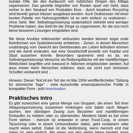
soziale Orte, die den Austausch von nützlichen Dingen des Alltags
organisieren. Das gezielte Abgreifen von Resten spart viel Geld, dass
vorher in den Neukauf von Produkten floss - durch kreatives Recycling
sind bereits ganze Häuser ausgebaut worden. Auch Gratisessen mit einer
bunten Palette von Nahrungsmitteln ist so sehr einfach zu realisieren -
ohne Geld. Wer Selbstorganisierung systematisch betreibt wird weniger
Probleme haben, das Geld für die Dinge zu organisieren, für die uns noch
keine besseren Lösungen eingefallen sind.
Wo diese Ansätze miteinander verbunden werden können sogar erste
Keimformen von Gratisökonomie entstehen - Zonen, in denen Menschen
unabhängig vom Gewicht des Geldsbeutels am Leben teilhaben können
und die damit andeuten, wie eine Gesellschaft jenseits von Kapital und
Staat aussehen könnte. Besonders spannend wird es da, wo
Selbstorganisierungs-Versuche als Reibungsfläche mit der marktförmigen
Wirklichkeit begriffen und bewusst in Aktionen eingebunden werden. Auf
dass immer mehr Menschen erfahren, dass sie nicht zum sinnlosen
Schuften verdammt sind ...
Hinweis: Dieser Text ist ein Teil der im Mai 2004 veröffentlicheten "Zeitung
für stürmische Tage" - viele Ausschnitte emanzipatorischer Politik in
kompakter Form - jetzt
downloaden
.
Praktisches Intro
Es gibt inzwischen eine ganze Menge von Gruppen, die einen Teil ihrer
Alltagsorganisierung zusammen hinkriegen und dabei nach Wegen
suchen, den ständigen Zwang zum Bezahlen und marktförmigen
Einkaufen zu mildern oder zu überwinden. Meistens bleibt es bei einer
Form stehen - mensch ist entweder in einer Food-Coop, in einem
Tauschring oder in einem Umsonstladen dabei, geht containern oder
macht vieles selbst. Dabei ist die Verbindung, wenn mensch erst mal
dabei ist, sehr einfach. Wo eines von den vielen Ideen besteht, kann