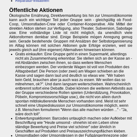
Reparatur-Initiativen
Öffentliche Aktionen
Ökologische Ernährung, Direktvermarktung bis hin zur Umsonstökonomie
kann auch ein wichtiger Teil jeder Gruppe sein - gleichgültig ob Food-
Coop, Umsonstladen-Crew oder Container-Kooperative. Alle Mittel der
direkten Aktion stehen zur Verfügung, also Theater, Subversion, Sabotage
usw. Eine vollständige Liste ist nicht möglich, da unendlich viele
Aktionsformen denkbar sind. Einige Beispiele mögen Anregung genug
sein. Gerade bestehende Gruppen mit Ansätzen der Selbstorganisierung
im Alltag können mit solchen Aktionen gute Erfolge erzielen, weil sie
jeweils gleich auf (ihre eigenen) Alternativen hinweisen können.
Gratis einkaufen: Eine Gruppe geht in einen Supermarkt, allerdings
nicht als Zusammenhang erkennbar. Sie stellen sich an der Kasse an -
mit Abständen zwischen ihnen, so dass weitere Menschen
einbezogen werden. Der vorderste Wagen ist voll von Produkten des
Alltagsbedarf. Die Person (oder zwei) am Wagen schieben an die
Kasse und sagen dann laut und deutlich so etwas wie: "Wir haben
kein Geld, brauchen aber ja auch was zu essen. Wir wollen das so
mitnehmen, ok?". Und dann langsam weiterschieben. Wahrscheinlich
entbrennt sofort eine Debatte. Dabei können die weiteren Aktivistis aus
der Gruppe verschiedene Rollen spielen (Unterstützung, Provokation,
Pöbeln, Kompromissvorschläge usw.), die nicht von allein durch
spontan mitdiskutierende Menschen vorhanden sind. Meist ist sehr
schnell eine Utopiediskussion zur Umsonstökonomie möglich, wenn
z.B. Menschen formulieren "Wenn das alle machen würden ..." - "Ja,
wäre doch toll".
Entwertungsaktionen: Barcodes untauglich machen oder Aufkleber mit
Beschriftung wie "Heute umsonst - ohnehin ist ein Leben ohne
ständige Bewertung und Preise viel schöner" oder ähnlich in
Geschäften auf Produkten und Preisauszeichnungsflächen kleben.
Umsonstladen oder Umsonstessen in der FußgängerInnezone oder