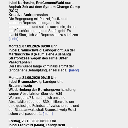
in/bei Karlsruhe, EndCement/Wald-statt-
Asphalt-Zelt auf dem System Change Camp
(SCC)
Kreative Antirepression
Die Begegnung mit Polizei, Justiz und
anderen Repressionsorganen ist
unangenehm - und soll es auch sein, da es
um Einschüchterung und Strafe geht. Es
macht Sinn, sich vor Repression zu schützen.
[mehr]
Montag, 07.09.2026 09:00 Uhr
in/bei Braunschweig, Landgericht, An der
Martinikirche 8 (Raum siehe Aushang)
Strafprozess wegen des Films Unter
Paragraphen II
Der Film wurde lange kriminalisiert mit der
(erlogenen) Behauptung, er sei illegal.
[mehr]
Montag, 21.09.2026 09:15 Uhr
in/bei Braunschweig, Landgericht
Braunschweig
Wiederholung der Berufungsverhandlung
wegen Abseilaktion über der A39
Worum gehts? Ursprünglich um eine
Abseilaktion über der B39, mittlerweile um
eine gefestigte Feindschaft zwischen uns und
der Staatsanwaltschaft Braunschweig Es ist
schon viel passiert: 1.
[mehr]
Freitag, 23.10.2026 08:00 Uhr
in/bei Frankfurt (Main), Landgericht