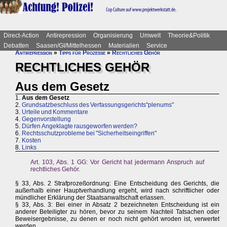
Direct-Action
Antirepression
Organisierung
Umwelt
Theorie&Politik
Debatten
Saasen/GI/Mittelhessen
Materialien
Service
Antirepression
»
Tipps für Prozesse
»
Rechtliches Gehör
RECHTLICHES GEHÖR
Aus dem Gesetz
1.
Aus dem Gesetz
2.
Grundsatzbeschluss des Verfassungsgerichts"plenums"
3.
Urteile und Kommentare
4.
Gegenvorstellung
5.
Dürfen Angeklagte rausgeworfen werden?
6.
Rechtsschutzprobleme bei "Sicherheitseingriffen"
7.
Kosten
8.
Links
Art. 103, Abs. 1 GG: Vor Gericht hat jedermann Anspruch auf
rechtliches Gehör.
§ 33, Abs. 2 Strafprozeßordnung: Eine Entscheidung des Gerichts, die
außerhalb einer Hauptverhandlung ergeht, wird nach schriftlicher oder
mündlicher Erklärung der Staatsanwaltschaft erlassen.
§ 33, Abs. 3: Bei einer in Absatz 2 bezeichneten Entscheidung ist ein
anderer Beteiligter zu hören, bevor zu seinem Nachteil Tatsachen oder
Beweisergebnisse, zu denen er noch nicht gehört wroden ist, verwertet
werden.