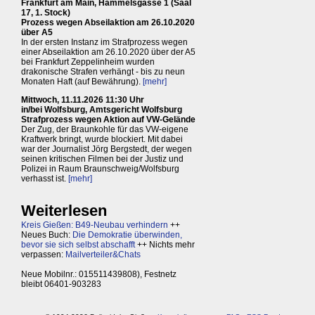
Frankfurt am Main, Hammelsgasse 1 (Saal
17, 1. Stock)
Prozess wegen Abseilaktion am 26.10.2020
über A5
In der ersten Instanz im Strafprozess wegen
einer Abseilaktion am 26.10.2020 über der A5
bei Frankfurt Zeppelinheim wurden
drakonische Strafen verhängt - bis zu neun
Monaten Haft (auf Bewährung).
[mehr]
Mittwoch, 11.11.2026 11:30 Uhr
in/bei Wolfsburg, Amtsgericht Wolfsburg
Strafprozess wegen Aktion auf VW-Gelände
Der Zug, der Braunkohle für das VW-eigene
Kraftwerk bringt, wurde blockiert. Mit dabei
war der Journalist Jörg Bergstedt, der wegen
seinen kritischen Filmen bei der Justiz und
Polizei in Raum Braunschweig/Wolfsburg
verhasst ist.
[mehr]
Weiterlesen
Kreis Gießen: B49-Neubau verhindern
++
Neues Buch:
Die Demokratie überwinden,
bevor sie sich selbst abschafft
++ Nichts mehr
verpassen:
Mailverteiler&Chats
Neue Mobilnr.: 015511439808), Festnetz
bleibt 06401-903283