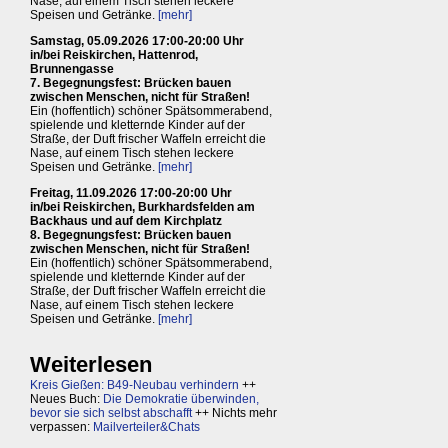
Nase, auf einem Tisch stehen leckere
Speisen und Getränke.
[mehr]
Samstag, 05.09.2026 17:00-20:00 Uhr
in/bei Reiskirchen, Hattenrod,
Brunnengasse
7. Begegnungsfest: Brücken bauen
zwischen Menschen, nicht für Straßen!
Ein (hoffentlich) schöner Spätsommerabend,
spielende und kletternde Kinder auf der
Straße, der Duft frischer Waffeln erreicht die
Nase, auf einem Tisch stehen leckere
Speisen und Getränke.
[mehr]
Freitag, 11.09.2026 17:00-20:00 Uhr
in/bei Reiskirchen, Burkhardsfelden am
Backhaus und auf dem Kirchplatz
8. Begegnungsfest: Brücken bauen
zwischen Menschen, nicht für Straßen!
Ein (hoffentlich) schöner Spätsommerabend,
spielende und kletternde Kinder auf der
Straße, der Duft frischer Waffeln erreicht die
Nase, auf einem Tisch stehen leckere
Speisen und Getränke.
[mehr]
Weiterlesen
Kreis Gießen: B49-Neubau verhindern
++
Neues Buch:
Die Demokratie überwinden,
bevor sie sich selbst abschafft
++ Nichts mehr
verpassen:
Mailverteiler&Chats