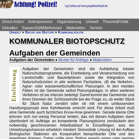
Direct-Action
Antirepression
Organisierung
Umwelt
Theorie&Politik
Debatten
Saasen/GI/Mittelhessen
Materialien
Service
Umwelt
»
Natur und Biotope
»
Kommunalpolitik
KOMMUNALER BIOTOPSCHUTZ
Aufgaben der Gemeinden
Aufgaben der Gemeinden
●
Muster für Anträge
●
Materialien
Aufgaben der Gemeinden sind die Aufstellung lokaler
Naturschutzprogramme, die Erarbeitung und Verabschiedung von
Landschafts- und Bauleitplänen sowie die Integration von
Naturschutzzielen in alle weiteren Fachpläne, zB die Verkehrs-,
Agrar- oder wasserwirtschaftlichen Planungen. In den meisten
Fällen ist die Gemeinde selbst Planungsträger, in allen weiteren
Verfahren ist sie intensiv beteiligt. Damit kommt der Gemeinde und
ihren Gremien die Schlüsselrolle bei der Frage zu, ob weiter Stück
für Stück Natur zerstört oder ob mit einem umfassenden
Handlungsansatz eine Kehrtwende erreicht wird. Für diese Arbeit muß
eine Gemeinde auch fachliches Know-How gewinnen. Gerade kleine Orte
können sich nur wenig Personal leisten, das mit diesen Aufgaben dann
überfordert ist. Aufträge an kompetente Planungsbüros zerstückeln den
notwendig geschlossenen Arbeitsablauf in Einzelfolgen, was die
Umsetzungschancen erheblich mindert. Sinnvollste Lösung ist der Aufbau
Biologischer Stationen als Kooperation benachbarter Orte und des
jeweiligen Kreises. Dabei sollte eine Station jeweils einen oder wenige