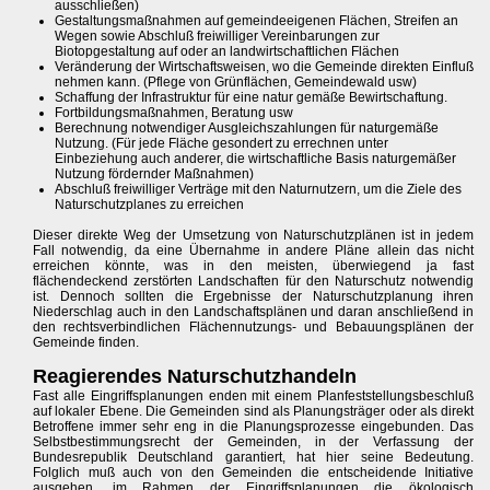
ausschließen)
Gestaltungsmaßnahmen auf gemeindeeigenen Flächen, Streifen an
Wegen sowie Abschluß freiwilliger Vereinbarungen zur
Biotopgestaltung auf oder an landwirtschaftlichen Flächen
Veränderung der Wirtschaftsweisen, wo die Gemeinde direkten Einfluß
nehmen kann. (Pflege von Grünflächen, Gemeindewald usw)
Schaffung der Infrastruktur für eine natur gemäße Bewirtschaftung.
Fortbildungsmaßnahmen, Beratung usw
Berechnung notwendiger Ausgleichszahlungen für naturgemäße
Nutzung. (Für jede Fläche gesondert zu errechnen unter
Einbeziehung auch anderer, die wirtschaftliche Basis naturgemäßer
Nutzung fördernder Maßnahmen)
Abschluß freiwilliger Verträge mit den Naturnutzern, um die Ziele des
Naturschutzplanes zu erreichen
Dieser direkte Weg der Umsetzung von Naturschutzplänen ist in jedem
Fall notwendig, da eine Übernahme in andere Pläne allein das nicht
erreichen könnte, was in den meisten, überwiegend ja fast
flächendeckend zerstörten Landschaften für den Naturschutz notwendig
ist. Dennoch sollten die Ergebnisse der Naturschutzplanung ihren
Niederschlag auch in den Landschaftsplänen und daran anschließend in
den rechtsverbindlichen Flächennutzungs- und Bebauungsplänen der
Gemeinde finden.
Reagierendes Naturschutzhandeln
Fast alle Eingriffsplanungen enden mit einem Planfeststellungsbeschluß
auf lokaler Ebene. Die Gemeinden sind als Planungsträger oder als direkt
Betroffene immer sehr eng in die Planungsprozesse eingebunden. Das
Selbstbestimmungsrecht der Gemeinden, in der Verfassung der
Bundesrepublik Deutschland garantiert, hat hier seine Bedeutung.
Folglich muß auch von den Gemeinden die entscheidende Initiative
ausgehen, im Rahmen der Eingriffsplanungen die ökologisch