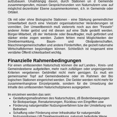
aufzubauen. Unabhängig davon, durch Stationen un d Gemeinde
zusammengerufen, müssen Gesprächsrunden von Naturnutzern usw. auf
möglichst dezentraler Ebene zusammenkommen, d.h. in Gemeinde oder
Ortsteil.
Ob mit oder ohne Biologische Stationen - eine Stärkung gemeindlicher
Umweltarbeit durch eine Vielzahl organisatorischer Veränderungen ist
vonnöten. Der Umweltbereich muß vielerorts noch aus den "Fesseln"
anderer Ämter gelöst und mit diesen auf eine Stufe gestellt werden.
Bürger-Mitarbeit, zB der Verbände oder Beauftragter, muß gefördert und
stärker einbe zogen werden. Zudem fehlen meist Möglichkeiten der
Direktvermarktung, Baum- und Obstpatenschaften,
Maschinengemeinschaften und andere Förderhilfen, die gezielt naturnahe
Wirtschaftsformen begünstigen können. Schließlich ist insgesamt eine
verstärke Öffentl ichkeitsarbeit wichtig.
Finanzielle Rahmenbedingungen
Für einen umfassenden Naturschutz können die auf Landes-, Kreis- und
Gemeindeebene aufgeteilten, mehr nach zufälligen oder ungenügenden
Kriterien vergebenen Geldmittel nicht mehr genügen. Es muß ein
gemeinsamer Topf auf Gemeindeebene oder im Rahmen der Bio
logischen Stationen eingerichet werden. Die Gelder werden nicht mehr für
zusammenhanglose Einzelprojekte, sondern für die Umsetzung der
Inhalte des umfassenden Naturschutzplanes ausgegeben.
Im einzelnen werden das sein:
Gestaltungsmaßnahmen des Naturschutzes, zB Bodenbewegungen
für Biotopanlage, Renaturierungen, Rückbau von Eingriffen usw
Förderung naturgemäßer Nutzungsverfahren bzw der Umstellung von
Betrieben
Schaffung oder Förderung einer Infrastruktur für naturgemäße
Nutzungsformen (zB Direktvermarktung, naturnah befestigte Wege