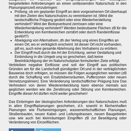
hergeleiteten Anforderungen an einen umfassenden Naturschutz in den
Planungsprozeß einzubringen:
Prüfung, ob ein geplanter Eingriff an dem vorgesehenen Ort überhaupt
mit den Zielen des Naturschutzes zu vereinbaren ist. (Wird die
landschaftliche Prägung gestört oder eine Wiederherstellung
verhindert? Wird der Biotopverbund zerrissen oder eine
Wiederherstellung verhindert? Werden bedeutsame Flächen zB für die
Entwicklung von Kernbereichen zerstört oder durch Randeinflüsse
gestört?)
Abwägung von Alternativen, dh der Verleg ung eines Eingriffes an
einen Ort, wo er verträglich erscheint. Ist dieser Ort nicht vorhanden,
gilt es, auch eine gesamte Ablehnung des Vorhabens zu erörtern.
Der Eingriff muß durch die Art der Errichtung, seiner Gestaltung und
Einbindung in die Umgeb ung so geschehen, daß keine
Beeinträchtigung der im Naturschutzplan formulierten Ziele erfolgt.
Verbleiben negative Einflüsse und soll der Eingriff aus politischen
Gründen am für die Landschaft günstigsten Ort und in der verträglichsten
Bauweise doch erfolgen, so müssen die Folgen ausgeglichen werden (zB
durch die Schaffung von Ersatzlebensräumen, Pufferzonen oder neuen
Vernetzungslinien). Eine Veränderung landschaftlicher Prägung bzw Das
Verhindern von deren Wiederentwicklung kann ebenso niemals aus
geglichen werden wie die Zerstörung oder Störung von Kernbereichen.
Eingriffe dieser Art dürfen nicht weiter geschehen!
Das Einbringen der ökologischen Anforderungen des Naturschutzes muß
in allen Eingriffsplanungen geschehen, d.h. sowohl in flächenhaften
Planungen wie Flurbereinigungen, wasserwirtschaftlichen Planungen,
Straßenbauten, neuen Kabel- und Leitungstrassen, neuen Baugebieten
usw. wie auch bei kleinräumigen Eingriffen zB zur Beseitigung oder
Veränderung von Einzelflächen.