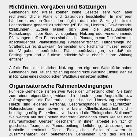
Richtlinien, Vorgaben und Satzungen
Gemeinden und Kreise können keine Gesetze, sehr wohl aber
rechtsverbindliche Pläne und Satzungen beschließen. In mehreren
Ländern ist es den Gemeinden möglich, durch eine Satzung bestimmte
Lebensräume generell zu schützen (zB Baum-, Hecken-, Gewässerschu
tzsatzungen). Zudem lassen sich über die Bebauungspläne
Festsetzungen über Bodenversiegelung, Nutzung oder vorzunehmende
Pflanzungen treffen. Ebenso sind örtliche Planungen von Fachämtern mit
abschließender Planfeststellung (Wasserwirtschaft, Flurbereinigu ng,
Straßenbau) rechtswirksam. Gemeinden und Fachämter müssen jedoch
die Vorgaben überörtlicher Pläne berücksichtigen, so daß die
Festlegungen dort auf diese indirekte Weise ebenfalls ihre Wirkung
entfalten.
Auf die Form der forstlichen Nutzung ihrer eige nen Waldstücke haben
Gemeinden über Haushaltsplanung oder direkte Weisung Einfluß, den sie
in Richtung eines ökologischen Waldbaus einsetzen sollten.
Organisatorische Rahmenbedingungen
Für jede Gemeinde stehen zwei Wege der Umsetzung offen. Sie kann
zum einen eigenständig wirken, d.h. durch eigene Angestellte bzw
Auftragsvergabe die Planerarbeitung und dessen Umsetzung betreiben.
Hierzu sind eigenes Personal, Gesprächsrunden mit Naturnutzern,
Naturschützern usw sowie eine breite Öffentlichkeitsarbeit und -
beteiligung nötig. Eine Alternative dazu sind die "Biologischen Stationen".
Sie werden auf der Ebenen mehrerer Gemeinden eines Kreises nach
naturräumlichen Grenzen geschaffen. In ihnen arbeitet ein fachlich
geschultes Team, das Planerarbeitung, -fortführung, Umsetzung und
Kontrolle übernimmt. Diese "Biologischen Stationen" wären in
Zusammenarbeit der betreffenden Gemeinden und des Kreises