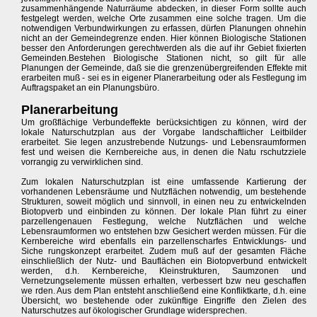
zusammenhängende Naturräume abdecken, in dieser Form sollte auch
festgelegt werden, welche Orte zusammen eine solche tragen. Um die
notwendigen Verbundwirkungen zu erfassen, dürfen Planungen ohnehin
nicht an der Gemeindegrenze enden. Hier können Biologische Stationen
besser den Anforderungen gerechtwerden als die auf ihr Gebiet fixierten
Gemeinden.Bestehen Biologische Stationen nicht, so gilt für alle
Planungen der Gemeinde, daß sie die grenzenübergreifenden Effekte mit
erarbeiten muß - sei es in eigener Planerarbeitung oder als Festlegung im
Auftragspaket an ein Planungsbüro.
Planerarbeitung
Um großflächige Verbundeffekte berücksichtigen zu können, wird der
lokale Naturschutzplan aus der Vorgabe landschaftlicher Leitbilder
erarbeitet. Sie legen anzustrebende Nutzungs- und Lebensraumformen
fest und weisen die Kernbereiche aus, in denen die Natu rschutzziele
vorrangig zu verwirklichen sind.
Zum lokalen Naturschutzplan ist eine umfassende Kartierung der
vorhandenen Lebensräume und Nutzflächen notwendig, um bestehende
Strukturen, soweit möglich und sinnvoll, in einen neu zu entwickelnden
Biotopverb und einbinden zu können. Der lokale Plan führt zu einer
parzellengenauen Festlegung, welche Nutzflächen und welche
Lebensraumformen wo entstehen bzw Gesichert werden müssen. Für die
Kernbereiche wird ebenfalls ein parzellenscharfes Entwicklungs- und
Siche rungskonzept erarbeitet. Zudem muß auf der gesamten Fläche
einschließlich der Nutz- und Bauflächen ein Biotopverbund entwickelt
werden, d.h. Kernbereiche, Kleinstrukturen, Saumzonen und
Vernetzungselemente müssen erhalten, verbessert bzw neu geschaffen
we rden. Aus dem Plan entsteht anschließend eine Konfliktkarte, d.h. eine
Übersicht, wo bestehende oder zukünftige Eingriffe den Zielen des
Naturschutzes auf ökologischer Grundlage widersprechen.