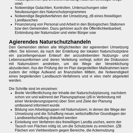
usw)
Notwendige Gutachten, Kontrollen, Untersuchungen oder
Neufassungen des Naturschutzprogrammes
Notwendige Begleitverfahren der Umsetzung, zB eines freiwilligen
Landtausches
Finanzierung von Personal und Arbeit in den Biologischen Stationen
bzw den Gemeinden. Dazu gehören auch die Öffentlichkeitsarbeit,
Einbindung der Naturnutzer und vieler Bürger usw
Agierendes Naturschutzhandeln
Den Gemeinden stehen alle Möglichkeiten der agierenden Umsetzung
offen. Sie können, da nach der Erstellung der lokalen Naturschutzpläne
ein parzellengenauer Entwurf der anzustrebenden Nutzungs- und
Lebensraumformen und deren Verteilung vorliegt, sofort die Diskussion
mit Naturnutzern anstreben, um die Wege der Verwirklichung
abzustecken. Aus der Prüfung der im Plan dargestellten Maßnahmen kann
zudem der nötige Aufwand an finanziellen Mitteln, die Notwendigkeit
eines begleitenden Landtausch-Verfahrens und vi eles mehr abgeleitet
werden.
Die Schritte sind im einzelnen:
Breite Veröffentlichung der Inhalte der Naturschutzplanung, nachdem
schon vor und während der Planungsphase (zB in Verbindung mit
einer Veränderungssperre) über Sinn und Ziele der Planung
umfassend informiert wurde
Bildung von Arbeitsgruppen mit Naturnutzern, in denen die Wege der
Umsetzung und die Schaffung neuer, wirtschaftlicher Grundlagen der
Landbewirtschaftung diskutiert werden
Einleitung von Verfahren des freiwilligen Landta usches, wenn der
Tausch von Flächen nötig ist, um die Schutzziele zu erreichen. (ZB
Flächen von Viehbesitzern gegen Bereiche, die Ackernutzung