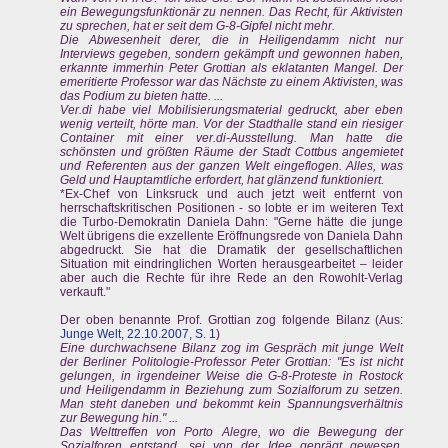
ein Bewegungsfunktionär zu nennen. Das Recht, für Aktivisten
zu sprechen, hat er seit dem G-8-Gipfel nicht mehr.
Die Abwesenheit derer, die in Heiligendamm nicht nur
Interviews gegeben, sondern gekämpft und gewonnen haben,
erkannte immerhin Peter Grottian als eklatanten Mangel. Der
emeritierte Professor war das Nächste zu einem Aktivisten, was
das Podium zu bieten hatte. ...
Ver.di habe viel Mobilisierungsmaterial gedruckt, aber eben
wenig verteilt, hörte man. Vor der Stadthalle stand ein riesiger
Container mit einer ver.di-Ausstellung. Man hatte die
schönsten und größten Räume der Stadt Cottbus angemietet
und Referenten aus der ganzen Welt eingeflogen. Alles, was
Geld und Hauptamtliche erfordert, hat glänzend funktioniert.
*Ex-Chef von Linksruck und auch jetzt weit entfernt von
herrschaftskritischen Positionen - so lobte er im weiteren Text
die Turbo-Demokratin Daniela Dahn: "Gerne hätte die junge
Welt übrigens die exzellente Eröffnungsrede von Daniela Dahn
abgedruckt. Sie hat die Dramatik der gesellschaftlichen
Situation mit eindringlichen Worten herausgearbeitet – leider
aber auch die Rechte für ihre Rede an den Rowohlt-Verlag
verkauft."
Der oben benannte Prof. Grottian zog folgende Bilanz (Aus:
Junge Welt, 22.10.2007, S. 1
)
Eine durchwachsene Bilanz zog im Gespräch mit junge Welt
der Berliner Politologie-Professor Peter Grottian: "Es ist nicht
gelungen, in irgendeiner Weise die G-8-Proteste in Rostock
und Heiligendamm in Beziehung zum Sozialforum zu setzen.
Man steht daneben und bekommt kein Spannungsverhältnis
zur Bewegung hin." ...
Das Welttreffen von Porto Alegre, wo die Bewegung der
Sozialforen entstand, sei von der Idee geprägt gewesen,