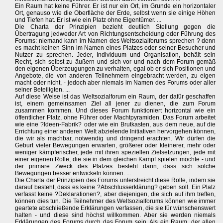
Ein Raum hat keine Führer. Er ist nur ein Ort, im Grunde ein horizontaler
Ort, genauso wie die Oberfläche der Erde, selbst wenn sie einige Höhen
und Tiefen hat. Er ist wie ein Platz ohne Eigentümer. ...
Die Charta der Prinzipien bezieht deutlich Stellung gegen die
Übertragung jedweder Art von Richtungsentscheidung oder Führung des
Forums: niemand kann im Namen des Weltsozialforums sprechen ? denn
es macht keinen Sinn im Namen eines Platzes oder seiner Besucher und
Nutzer zu sprechen. Jeder, Individuum und Organisation, behält sein
Recht, sich selbst zu äußern und sich vor und nach dem Forum gemäß
den eigenen Überzeugungen zu verhalten, egal ob er sich Positionen und
Angebote, die von anderen Teilnehmern eingebracht werden, zu eigen
macht oder nicht, - jedoch aber niemals im Namen des Forums oder aller
seiner Beteiligten. ...
Auf diese Weise ist das Weltsozialforum ein Raum, der dafür geschaffen
ist, einem gemeinsamen Ziel all jener zu dienen, die zum Forum
zusammen kommen. Und dieses Forum funktioniert horizontal wie ein
öffentlicher Platz, ohne Führer oder Machtpyramiden. Das Forum arbeitet
wie eine ?Ideen-Fabrik? oder wie ein Brutkasten, aus dem neue, auf die
Errichtung einer anderen Welt abzielende Initiativen hervorgehen können,
die wir als machbar, notwendig und dringend erachten. Wir dürfen die
Geburt vieler Bewegungen erwarten, größerer oder kleinerer, mehr oder
weniger kämpferischer, jede mit ihren speziellen Zielsetzungen, jede mit
einer eigenen Rolle, die sie in dem gleichen Kampf spielen möchte - und
der primäre Zweck des Platzes besteht darin, dass sich solche
Bewegungen besser entwickeln können. ...
Die Charta der Prinzipien des Forums unterstreicht diese Rolle, indem sie
darauf besteht, dass es keine ?Abschlusserklärung? geben soll. Ein Platz
verfasst keine ?Deklarationen?, aber diejenigen, die sich auf ihm treffen,
können dies tun. Die Teilnehmer des Weltsozialforums können wie immer
geartete abschließende Erklärungen verfassen, die sie für wünschenswert
halten - und diese sind höchst willkommen. Aber sie werden niemals
Erklärungen des Forums durch das Forum sein. Als ein Raum, der allen