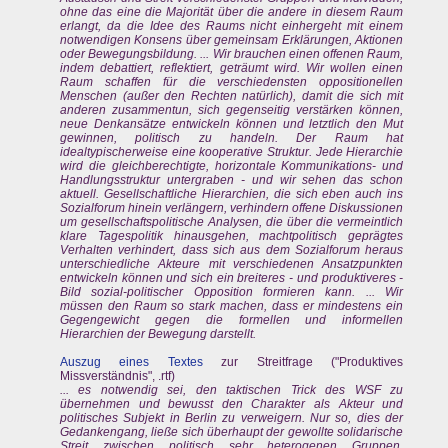
ohne das eine die Majorität über die andere in diesem Raum
erlangt, da die Idee des Raums nicht einhergeht mit einem
notwendigen Konsens über gemeinsam Erklärungen, Aktionen
oder Bewegungsbildung. ... Wir brauchen einen offenen Raum,
indem debattiert, reflektiert, geträumt wird. Wir wollen einen
Raum schaffen für die verschiedensten oppositionellen
Menschen (außer den Rechten natürlich), damit die sich mit
anderen zusammentun, sich gegenseitig verstärken können,
neue Denkansätze entwickeln können und letztlich den Mut
gewinnen, politisch zu handeln. Der Raum hat
idealtypischerweise eine kooperative Struktur. Jede Hierarchie
wird die gleichberechtigte, horizontale Kommunikations- und
Handlungsstruktur untergraben - und wir sehen das schon
aktuell. Gesellschaftliche Hierarchien, die sich eben auch ins
Sozialforum hinein verlängern, verhindern offene Diskussionen
um gesellschaftspolitische Analysen, die über die vermeintlich
klare Tagespolitik hinausgehen, machtpolitisch geprägtes
Verhalten verhindert, dass sich aus dem Sozialforum heraus
unterschiedliche Akteure mit verschiedenen Ansatzpunkten
entwickeln können und sich ein breiteres - und produktiveres -
Bild sozial-politischer Opposition formieren kann. ... Wir
müssen den Raum so stark machen, dass er mindestens ein
Gegengewicht gegen die formellen und informellen
Hierarchien der Bewegung darstellt.
Auszug eines Textes
zur Streitfrage ("Produktives
Missverständnis", .rtf)
... es notwendig sei, den taktischen Trick des WSF zu
übernehmen und bewusst den Charakter als Akteur und
politisches Subjekt in Berlin zu verweigern. Nur so, dies der
Gedankengang, ließe sich überhaupt der gewollte solidarische
Streit zwischen politisch sehr heterogenen Gruppen,