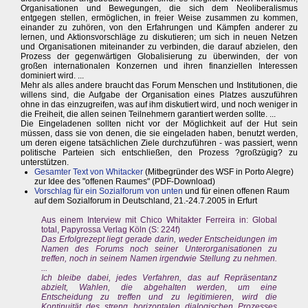
Organisationen und Bewegungen, die sich dem Neoliberalismus
entgegen stellen, ermöglichen, in freier Weise zusammen zu kommen,
einander zu zuhören, von den Erfahrungen und Kämpfen anderer zu
lernen, und Aktionsvorschläge zu diskutieren; um sich in neuen Netzen
und Organisationen miteinander zu verbinden, die darauf abzielen, den
Prozess der gegenwärtigen Globalisierung zu überwinden, der von
großen internationalen Konzernen und ihren finanziellen Interessen
dominiert wird. ...
Mehr als alles andere braucht das Forum Menschen und Institutionen, die
willens sind, die Aufgabe der Organisation eines Platzes auszuführen
ohne in das einzugreifen, was auf ihm diskutiert wird, und noch weniger in
die Freiheit, die allen seinen Teilnehmern garantiert werden sollte. ...
Die Eingeladenen sollten nicht vor der Möglichkeit auf der Hut sein
müssen, dass sie von denen, die sie eingeladen haben, benutzt werden,
um deren eigene tatsächlichen Ziele durchzuführen - was passiert, wenn
politische Parteien sich entschließen, den Prozess ?großzügig? zu
unterstützen.
Gesamter Text von Whitacker
(Mitbegründer des WSF in Porto Alegre)
zur Idee des "offenen Raumes" (PDF-Download)
Vorschlag für ein Sozialforum von unten
und für einen offenen Raum
auf dem Sozialforum in Deutschland, 21.-24.7.2005 in Erfurt
Aus einem Interview mit Chico Whitakter Ferreira in: Global
total, Papyrossa Verlag Köln (S: 224f)
Das Erfolgrezept liegt gerade darin, weder Entscheidungen im
Namen des Forums noch seiner Unterorganisationen zu
treffen, noch in seinem Namen irgendwie Stellung zu nehmen.
...
Ich bleibe dabei, jedes Verfahren, das auf Repräsentanz
abzielt, Wahlen, die abgehalten werden, um eine
Entscheidung zu treffen und zu legitimieren, wird die
Kontinuität des streng horizontalen dialogischen Prozesses