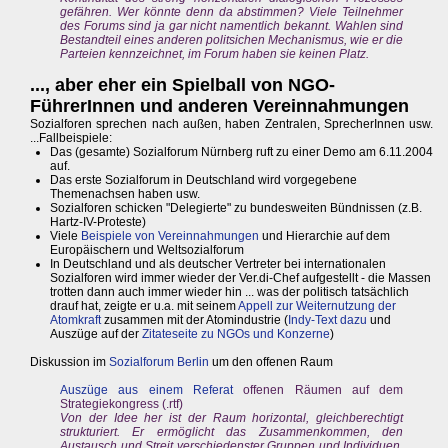
gefähren. Wer könnte denn da abstimmen? Viele Teilnehmer
des Forums sind ja gar nicht namentlich bekannt. Wahlen sind
Bestandteil eines anderen politsichen Mechanismus, wie er die
Parteien kennzeichnet, im Forum haben sie keinen Platz.
..., aber eher ein Spielball von NGO-
FührerInnen und anderen Vereinnahmungen
Sozialforen sprechen nach außen, haben Zentralen, SprecherInnen usw.
...Fallbeispiele:
Das (gesamte) Sozialforum Nürnberg ruft zu einer Demo am 6.11.2004
auf.
Das erste Sozialforum in Deutschland wird vorgegebene
Themenachsen haben usw.
Sozialforen schicken "Delegierte" zu bundesweiten Bündnissen (z.B.
Hartz-IV-Proteste)
Viele
Beispiele von Vereinnahmungen
und Hierarchie auf dem
Europäischern und Weltsozialforum
In Deutschland und als deutscher Vertreter bei internationalen
Sozialforen wird immer wieder der Ver.di-Chef aufgestellt - die Massen
trotten dann auch immer wieder hin ... was der politisch tatsächlich
drauf hat, zeigte er u.a. mit seinem
Appell zur Weiternutzung der
Atomkraft
zusammen mit der Atomindustrie (
Indy-Text dazu
und
Auszüge auf der
Zitateseite zu NGOs und Konzerne
)
Diskussion im
Sozialforum Berlin
um den offenen Raum
Auszüge aus einem Referat
offenen Räumen auf dem
Strategiekongress (.rtf)
Von der Idee her ist der Raum horizontal, gleichberechtigt
strukturiert. Er ermöglicht das Zusammenkommen, den
Austausch und Streit verschiedenster Gruppen und Individuen,