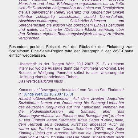
Menschen und deren Erfahrungen organisieren; nur so ließe
sich die Diskussion einigermaßen frei halten von Streitigkeiten
die als pavlowscher Reflex Toleranz und Klugheit der Linken
offenbar schlagartig ausschalten, sobald Demo-Aufrufe,
Abschluss-erklärungen, Solidaritäts-Adressen und
Sprecherposten die Illusion von politischem Einfluss beflügeln
und mittels halluzinierter (Definitions-)Macht zeitweilig über
den Schmerz eigener Bedeutungslosigkeit hinweg zu trösten
versprechen.
Besonders perfides Beispiel: Auf der Rückseite der Einladung zum
Sozialforum Elbe-Saale-Region wird der Paragraph 6 der WSF-Charta
einfach weggelassen.
Überschrift in der Jungen Welt, 20.1.2007 (S. 3) zu einem
Interview, wo die Aussage dann gar nicht mehr vorkommt. Der
Redakteur Wolfgang Pomrehn selbst ist also Ursprung der
Hoffnung einer handelnden Einheit.
Das Weltsozialforum muss ...
Kommentar "Bewegungssimulation" von Donna San Floriante*
in:
Junge Welt, 22.10.2007 (S. 8)
Hätten/müßten/sollten/könnten: Auf dem zweiten deutschen
Sozialforum kamen von Donnerstag bis Sonntag Liebhaber
des deutschen Konjunktivs auf ihre Fahrkosten. Nehmen wir
die Podiumsdiskussion am Samstag, über "das
Spannungsverhältnis von Parteien und Bewegungen", in einer
zu vier Fünfteln leeren Stadthalle. Krista Sager (Grüne) hatte,
dem Herrgott sei’s gedankt, kurzfristig abgesagt. Auch so
waren die Parteien mit Ottmar Schreiner (SPD) und Katja
Kipping (Linke) gut vertreten. Wo war die Bewegung? Peter
Wahl von ATTAC? Ich bitte Sie! Der Mann ist bestenfalls noch