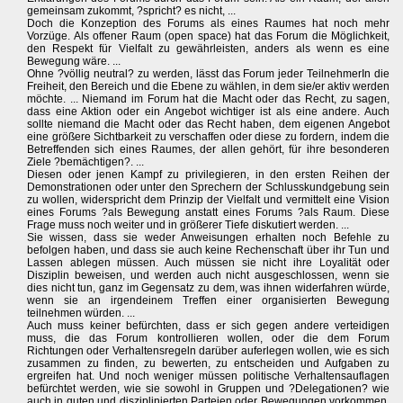
gemeinsam zukommt, ?spricht? es nicht, ...
Doch die Konzeption des Forums als eines Raumes hat noch mehr
Vorzüge. Als offener Raum (open space) hat das Forum die Möglichkeit,
den Respekt für Vielfalt zu gewährleisten, anders als wenn es eine
Bewegung wäre. ...
Ohne ?völlig neutral? zu werden, lässt das Forum jeder TeilnehmerIn die
Freiheit, den Bereich und die Ebene zu wählen, in dem sie/er aktiv werden
möchte. ... Niemand im Forum hat die Macht oder das Recht, zu sagen,
dass eine Aktion oder ein Angebot wichtiger ist als eine andere. Auch
sollte niemand die Macht oder das Recht haben, dem eigenen Angebot
eine größere Sichtbarkeit zu verschaffen oder diese zu fordern, indem die
Betreffenden sich eines Raumes, der allen gehört, für ihre besonderen
Ziele ?bemächtigen?. ...
Diesen oder jenen Kampf zu privilegieren, in den ersten Reihen der
Demonstrationen oder unter den Sprechern der Schlusskundgebung sein
zu wollen, widerspricht dem Prinzip der Vielfalt und vermittelt eine Vision
eines Forums ?als Bewegung anstatt eines Forums ?als Raum. Diese
Frage muss noch weiter und in größerer Tiefe diskutiert werden. ...
Sie wissen, dass sie weder Anweisungen erhalten noch Befehle zu
befolgen haben, und dass sie auch keine Rechenschaft über ihr Tun und
Lassen ablegen müssen. Auch müssen sie nicht ihre Loyalität oder
Disziplin beweisen, und werden auch nicht ausgeschlossen, wenn sie
dies nicht tun, ganz im Gegensatz zu dem, was ihnen widerfahren würde,
wenn sie an irgendeinem Treffen einer organisierten Bewegung
teilnehmen würden. ...
Auch muss keiner befürchten, dass er sich gegen andere verteidigen
muss, die das Forum kontrollieren wollen, oder die dem Forum
Richtungen oder Verhaltensregeln darüber auferlegen wollen, wie es sich
zusammen zu finden, zu bewerten, zu entscheiden und Aufgaben zu
ergreifen hat. Und noch weniger müssen politische Verhaltensauflagen
befürchtet werden, wie sie sowohl in Gruppen und ?Delegationen? wie
auch in guten und disziplinierten Parteien oder Bewegungen vorkommen.