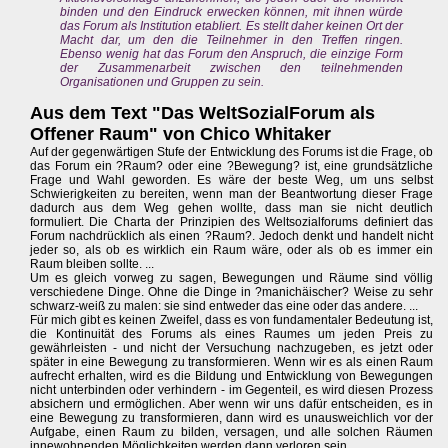
binden und den Eindruck erwecken können, mit ihnen würde
das Forum als Institution etabliert. Es stellt daher keinen Ort der
Macht dar, um den die Teilnehmer in den Treffen ringen.
Ebenso wenig hat das Forum den Anspruch, die einzige Form
der Zusammenarbeit zwischen den teilnehmenden
Organisationen und Gruppen zu sein.
Aus dem Text "Das WeltSozialForum als
Offener Raum" von Chico Whitaker
Auf der gegenwärtigen Stufe der Entwicklung des Forums ist die Frage, ob
das Forum ein ?Raum? oder eine ?Bewegung? ist, eine grundsätzliche
Frage und Wahl geworden. Es wäre der beste Weg, um uns selbst
Schwierigkeiten zu bereiten, wenn man der Beantwortung dieser Frage
dadurch aus dem Weg gehen wollte, dass man sie nicht deutlich
formuliert. Die Charta der Prinzipien des Weltsozialforums definiert das
Forum nachdrücklich als einen ?Raum?. Jedoch denkt und handelt nicht
jeder so, als ob es wirklich ein Raum wäre, oder als ob es immer ein
Raum bleiben sollte. ...
Um es gleich vorweg zu sagen, Bewegungen und Räume sind völlig
verschiedene Dinge. Ohne die Dinge in ?manichäischer? Weise zu sehr
schwarz-weiß zu malen: sie sind entweder das eine oder das andere. ...
Für mich gibt es keinen Zweifel, dass es von fundamentaler Bedeutung ist,
die Kontinuität des Forums als eines Raumes um jeden Preis zu
gewährleisten - und nicht der Versuchung nachzugeben, es jetzt oder
später in eine Bewegung zu transformieren. Wenn wir es als einen Raum
aufrecht erhalten, wird es die Bildung und Entwicklung von Bewegungen
nicht unterbinden oder verhindern - im Gegenteil, es wird diesen Prozess
absichern und ermöglichen. Aber wenn wir uns dafür entscheiden, es in
eine Bewegung zu transformieren, dann wird es unausweichlich vor der
Aufgabe, einen Raum zu bilden, versagen, und alle solchen Räumen
innewohnenden Möglichkeiten werden dann verloren sein. ...