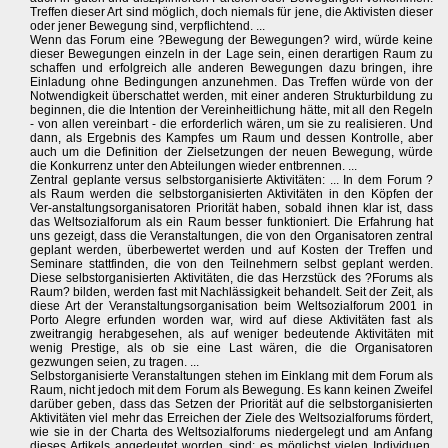
Treffen dieser Art sind möglich, doch niemals für jene, die Aktivisten dieser
oder jener Bewegung sind, verpflichtend. ...
Wenn das Forum eine ?Bewegung der Bewegungen? wird, würde keine
dieser Bewegungen einzeln in der Lage sein, einen derartigen Raum zu
schaffen und erfolgreich alle anderen Bewegungen dazu bringen, ihre
Einladung ohne Bedingungen anzunehmen. Das Treffen würde von der
Notwendigkeit überschattet werden, mit einer anderen Strukturbildung zu
beginnen, die die Intention der Vereinheitlichung hätte, mit all den Regeln
- von allen vereinbart - die erforderlich wären, um sie zu realisieren. Und
dann, als Ergebnis des Kampfes um Raum und dessen Kontrolle, aber
auch um die Definition der Zielsetzungen der neuen Bewegung, würde
die Konkurrenz unter den Abteilungen wieder entbrennen. ...
Zentral geplante versus selbstorganisierte Aktivitäten: ... In dem Forum ?
als Raum werden die selbstorganisierten Aktivitäten in den Köpfen der
Ver-anstaltungsorganisatoren Priorität haben, sobald ihnen klar ist, dass
das Weltsozialforum als ein Raum besser funktioniert. Die Erfahrung hat
uns gezeigt, dass die Veranstaltungen, die von den Organisatoren zentral
geplant werden, überbewertet werden und auf Kosten der Treffen und
Seminare stattfinden, die von den Teilnehmern selbst geplant werden.
Diese selbstorganisierten Aktivitäten, die das Herzstück des ?Forums als
Raum? bilden, werden fast mit Nachlässigkeit behandelt. Seit der Zeit, als
diese Art der Veranstaltungsorganisation beim Weltsozialforum 2001 in
Porto Alegre erfunden worden war, wird auf diese Aktivitäten fast als
zweitrangig herabgesehen, als auf weniger bedeutende Aktivitäten mit
wenig Prestige, als ob sie eine Last wären, die die Organisatoren
gezwungen seien, zu tragen. ...
Selbstorganisierte Veranstaltungen stehen im Einklang mit dem Forum als
Raum, nicht jedoch mit dem Forum als Bewegung. Es kann keinen Zweifel
darüber geben, dass das Setzen der Priorität auf die selbstorganisierten
Aktivitäten viel mehr das Erreichen der Ziele des Weltsozialforums fördert,
wie sie in der Charta des Weltsozialforums niedergelegt und am Anfang
dieses Artikels angedeutet worden sind: es möglichst vielen Individuen,