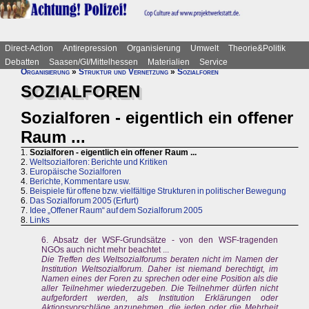
Direct-Action
Antirepression
Organisierung
Umwelt
Theorie&Politik
Debatten
Saasen/GI/Mittelhessen
Materialien
Service
Organisierung
»
Struktur und Vernetzung
»
Sozialforen
SOZIALFOREN
Sozialforen - eigentlich ein offener
Raum ...
1.
Sozialforen - eigentlich ein offener Raum ...
2.
Weltsozialforen: Berichte und Kritiken
3.
Europäische Sozialforen
4.
Berichte, Kommentare usw.
5.
Beispiele für offene bzw. vielfältige Strukturen in politischer Bewegung
6.
Das Sozialforum 2005 (Erfurt)
7.
Idee „Offener Raum“ auf dem Sozialforum 2005
8.
Links
6. Absatz der WSF-Grundsätze - von den WSF-tragenden
NGOs auch nicht mehr beachtet ...
Die Treffen des Weltsozialforums beraten nicht im Namen der
Institution Weltsozialforum. Daher ist niemand berechtigt, im
Namen eines der Foren zu sprechen oder eine Position als die
aller Teilnehmer wiederzugeben. Die Teilnehmer dürfen nicht
aufgefordert werden, als Institution Erklärungen oder
Aktionsvorschläge anzunehmen, die jeden oder die Mehrheit