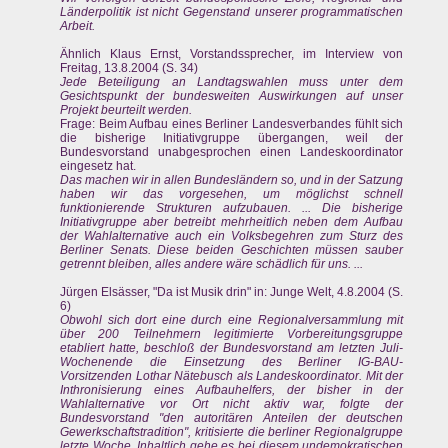
Länderpolitik ist nicht Gegenstand unserer programmatischen
Arbeit.
Ähnlich Klaus Ernst, Vorstandssprecher, im Interview von
Freitag, 13.8.2004 (S. 34)
Jede Beteiligung an Landtagswahlen muss unter dem
Gesichtspunkt der bundesweiten Auswirkungen auf unser
Projekt beurteilt werden.
Frage: Beim Aufbau eines Berliner Landesverbandes fühlt sich
die bisherige Initiativgruppe übergangen, weil der
Bundesvorstand unabgesprochen einen Landeskoordinator
eingesetz hat.
Das machen wir in allen Bundesländern so, und in der Satzung
haben wir das vorgesehen, um möglichst schnell
funktionierende Strukturen aufzubauen. ... Die bisherige
Initiativgruppe aber betreibt mehrheitlich neben dem Aufbau
der Wahlalternative auch ein Volksbegehren zum Sturz des
Berliner Senats. Diese beiden Geschichten müssen sauber
getrennt bleiben, alles andere wäre schädlich für uns. ...
Jürgen Elsässer, "Da ist Musik drin" in: Junge Welt, 4.8.2004 (S.
6)
Obwohl sich dort eine durch eine Regionalversammlung mit
über 200 Teilnehmern legitimierte Vorbereitungsgruppe
etabliert hatte, beschloß der Bundesvorstand am letzten Juli-
Wochenende die Einsetzung des Berliner IG-BAU-
Vorsitzenden Lothar Nätebusch als Landeskoordinator. Mit der
Inthronisierung eines Aufbauhelfers, der bisher in der
Wahlalternative vor Ort nicht aktiv war, folgte der
Bundesvorstand "den autoritären Anteilen der deutschen
Gewerkschaftstradition", kritisierte die berliner Regionalgruppe
letzte Woche. Inhaltlich gehe es bei diesem undemokratischen