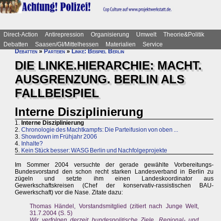
Direct-Action
Antirepression
Organisierung
Umwelt
Theorie&Politik
Debatten
Saasen/GI/Mittelhessen
Materialien
Service
Debatten
»
Parteien
»
Linke: Beispiel Berlin
DIE LINKE.HIERARCHIE: MACHT.
AUSGRENZUNG. BERLIN ALS
FALLBEISPIEL
Interne Disziplinierung
1.
Interne Disziplinierung
2.
Chronologie des Machtkampfs: Die Parteifusion von oben ...
3.
Showdown im Frühjahr 2006
4.
Inhalte?
5.
Kein Stück besser: WASG Berlin und Nachfolgeprojekte
Im Sommer 2004 versuchte der gerade gewählte Vorbereitungs-
Bundesvorstand den schon recht starken Landesverband in Berlin zu
zügeln und setzte ihm einen Landeskoordinator aus
Gewerkschaftskreisen (Chef der konservativ-rassistischen BAU-
Gewerkschaft) vor die Nase. Zitate dazu:
Thomas Händel, Vorstandsmitglied (zitiert nach Junge Welt,
31.7.2004 (S. 5)
Wir verfolgen derzeit bundespolitische Ziele, Regional- und