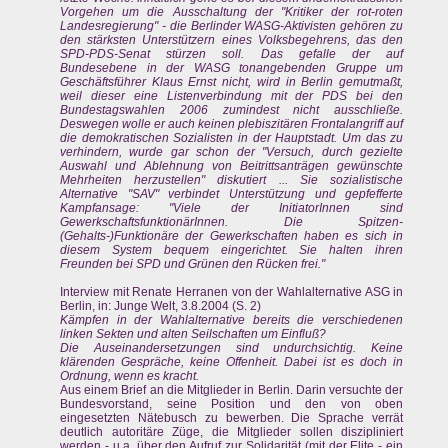
Vorgehen um die Ausschaltung der "Kritiker der rot-roten
Landesregierung" - die Berlinder WASG-Aktivisten gehören zu
den stärksten Unterstützern eines Volksbegehrens, das den
SPD-PDS-Senat stürzen soll. Das gefalle der auf
Bundesebene in der WASG tonangebenden Gruppe um
Geschäftsführer Klaus Ernst nicht, wird in Berlin gemutmaßt,
weil dieser eine Listenverbindung mit der PDS bei den
Bundestagswahlen 2006 zumindest nicht ausschließe.
Deswegen wolle er auch keinen plebiszitären Frontalangriff auf
die demokratischen Sozialisten in der Hauptstadt. Um das zu
verhindern, wurde gar schon der "Versuch, durch gezielte
Auswahl und Ablehnung von Beitrittsanträgen gewünschte
Mehrheiten herzustellen" diskutiert ... Sie sozialistische
Alternative "SAV" verbindet Unterstützung und gepfefferte
Kampfansage: "Viele der InitiatorInnen sind
GewerkschaftsfunktionärInnen. Die Spitzen-
(Gehalts-)Funktionäre der Gewerkschaften haben es sich in
diesem System bequem eingerichtet. Sie halten ihren
Freunden bei SPD und Grünen den Rücken frei."
Interview mit Renate Herranen von der Wahlalternative ASG in
Berlin, in: Junge Welt, 3.8.2004 (S. 2)
Kämpfen in der Wahlalternative bereits die verschiedenen
linken Sekten und alten Seilschaften um Einfluß?
Die Auseinandersetzungen sind undurchsichtig. Keine
klärenden Gespräche, keine Offenheit. Dabei ist es doch in
Ordnung, wenn es kracht.
Aus einem Brief an die Mitglieder in Berlin. Darin versuchte der
Bundesvorstand, seine Position und den von oben
eingesetzten Nätebusch zu bewerben. Die Sprache verrät
deutlich autoritäre Züge, die Mitglieder sollen diszipliniert
werden - u.a. über den Aufruf zur Solidarität (mit der Elite - ein