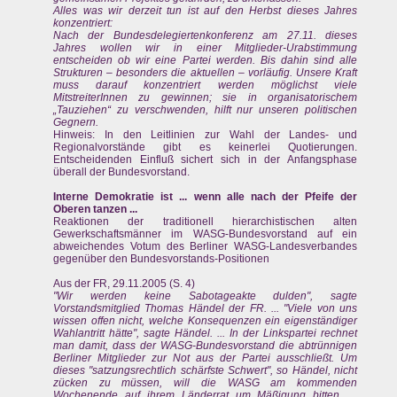
Alles was wir derzeit tun ist auf den Herbst dieses Jahres
konzentriert:
Nach der Bundesdelegiertenkonferenz am 27.11. dieses
Jahres wollen wir in einer Mitglieder-Urabstimmung
entscheiden ob wir eine Partei werden. Bis dahin sind alle
Strukturen – besonders die aktuellen – vorläufig. Unsere Kraft
muss darauf konzentriert werden möglichst viele
MitstreiterInnen zu gewinnen; sie in organisatorischem
„Tauziehen“ zu verschwenden, hilft nur unseren politischen
Gegnern.
Hinweis: In den Leitlinien zur Wahl der Landes- und
Regionalvorstände gibt es keinerlei Quotierungen.
Entscheidenden Einfluß sichert sich in der Anfangsphase
überall der Bundesvorstand.
Interne Demokratie ist ... wenn alle nach der Pfeife der
Oberen tanzen ...
Reaktionen der traditionell hierarchistischen alten
Gewerkschaftsmänner im WASG-Bundesvorstand auf ein
abweichendes Votum des Berliner WASG-Landesverbandes
gegenüber den Bundesvorstands-Positionen
Aus der FR, 29.11.2005 (S. 4)
"Wir werden keine Sabotageakte dulden", sagte
Vorstandsmitglied Thomas Händel der FR. ... "Viele von uns
wissen offen nicht, welche Konsequenzen ein eigenständiger
Wahlantritt hätte", sagte Händel. ... In der Linkspartei rechnet
man damit, dass der WASG-Bundesvorstand die abtrünnigen
Berliner Mitglieder zur Not aus der Partei ausschließt. Um
dieses "satzungsrechtlich schärfste Schwert", so Händel, nicht
zücken zu müssen, will die WASG am kommenden
Wochenende auf ihrem Länderrat um Mäßigung bitten. ...