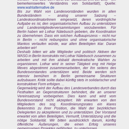
bemerkenswertes Verständnis von Solidarität!); Quelle:
www.wahlalternative.de
Bis zur Wahl von Landesvorständen wurden in allen
Bundesländern – analog unserer Satzung –
LandeskoordinatorInnen eingesetzt, deren vordringliche
Aufgabe es ist, den organisatorischen Aufbau zu unterstützen
und Landesmitgliederversammlungen vorzubereiten. Für
Berlin haben wir Lothar Nätebusch gebeten, die Koordination
zu übernehmen. Dass ein solchen Aufbauprozess – nicht nur
in Berlin – nicht reibungslos und ohne organisatorische
Mankos verlaufen würde, war allen Beteiligten klar. Daran
arbeiten wir!
Deshalb bitten wir alle Mitglieder und politisch Aktiven der
WASG in Berlin konstruktiv mit Lothar Nätebusch zusammen zu
arbeiten und mit ihm alsbald demokratische Wahlen zu
organisieren. Lothar wird in seiner Tätigkeit eng mit Helge
Meves abgestimmt zusammenarbeiten, der ihn seitens des
Bundesvorstandes unterstützen wird. Beide werden sich
intensiv bemühen in Berlin gemeinsame Strukturen
aufzubauen. Kritik sollte dabei künftig stets in solidarischer und
konstruktiver Form erfolgen. ...
Gegenwärtig wird der Aufbau des Landesverbandes durch das
Festhalten an Gegenstrukturen behindert, die an unserer
Vereinsatzung vorbeigehen. Dies kann und wird vom
Bundesvorstand nicht akzeptiert. Wir erwarten von den
Mitgliedern des sog. Koordinierungsrates ein klares
Bekenntnis zu ihrer Position, die Wahl der bezirklichen
Delegierten zu akzeptieren und zu unterstützen. Der Vorstand
erwartet von allen Beteiligten, Vernunft, Unterstützung und die
nötige Solidarität. Wir bitten ausdrücklich darum, künftig
öffentliche Äußerungen, die einen Erfolg unseres
gemeinsamen Projektes gefährden, zu unterlassen.