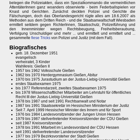
belegen die Polizeiakten, dass ein Spezialkommando die vermeintlichen
AttentäterInnen ganz woanders observierte - beim Federballspielen vor
Knast und Gerichten. Zunächst deckten Polizei und Gerichte die
Fälschungen, doch das Oberlandesgericht rügte alles am 18.6.2007 als
Methoden aus dem Dritten Reich - und die Staatsanwaltschaft Wiesbaden
ermittelt seitdem gegen RichterInnen, Staatsschutz, Polizeiführung und
den Innenminister wegen Rechtsbeugung, Freiheitsberaubung,
Verfolgung Unschuldiger und mehr ... und ermittelt und ermittelt und ...
gesammelte
fiese Tricks
von Polizei und Justiz (mit dem Fall).
Biografisches
geb. 18. Dezember 1951
evangelisch
verheiratet, 3 Kinder
Wahlkreis: Gießen II
1957 bis 1962 Volksschule Gießen
1962 bis 1970 Herdergymnasium Gießen, Abitur
1970 bis 1975 Jurastudium an der Justus-Liebig-Universität Gießen
erstes Staatsexamen 1975
bis 1977 Referendarzeit, zweites Staatsexamen 1975
bis 1978 Wissenschaftlicher Mitarbeiter am Lehrstuhl für öffentliches
Recht III der Justus-Liebig-Universität Gießen
1978 bis 1987 und seit 1991 Rechtsanwalt und Notar
1987 bis 1991 Staatssekretär im Hessischen Ministerium der Justiz
Seit 7. April 1999 Hessischer Minister des Innern und für Sport
1976 bis 1984 Landesvorsitzender der Jungen Union Hessen
1979 bis 1987 stellvertretender Kreisvorsitzender der CDU Gießen
seit 1987 Kreisvorsitzender
1978 bis 1991 Mitarbeit im Landesvorstand der CDU Hessen
seit 1991 stellvertretender Landesvorsitzender
1977 bis 1979 Bezirksvorsteher der Stadt Gießen