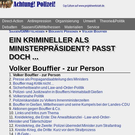
Direct-Action
Antirepression
Organisierung
Umwelt
Theorie&Politik
Debatten
Saasen/GI/Mittelhessen
Materialien
Service
Saasen/GI/Mittelhessen
»
Bekannte Personen
»
Volker Bouffier
EIN KRIMINELLER ALS
MINISTERPRÄSIDENT? PASST
DOCH ...
Volker Bouffier - zur Person
1.
Volker Bouffier - zur Person
2.
Presse als Propagandaabteilung des Ministers
3.
Bouffier mag Kritik nicht ...
4.
Sicherheitswahn und Law-and-Order-Politik
5.
Polizei- und Justizwahn in Bouffiers Heimatstadt Gießen
6.
Volkersnahe Politik
7.
Polizeiskandale zu Volkers Innenministerzeiten
8.
Bouffier in Gießen, Mittelhessen und seine Kumpels bei der Landes-CDU
9.
Aktionen gegen Bouffier & Co.
10.
Links und Infos zum Thema
11.
Kreidekrieg, die Erste: Die Anwaltskanzlei - Law-and-Order-
Minister und Täterschützer
12.
Kreidekrieg, die Zweite: Polizei überredet Minister zum Strafantrag
13.
Kreide-Krieg, die Dritte: Kurz vor dem Strafprozess
14.
Lift-Gate -