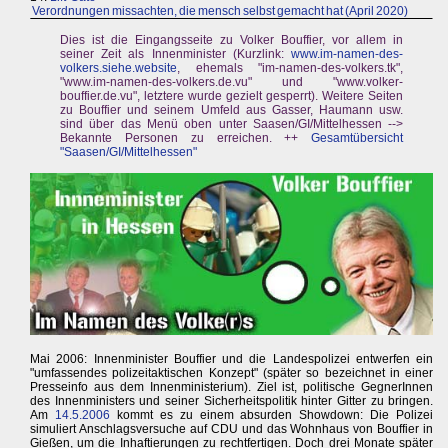
Verordnungen missachten, die mensch selbst gemacht hat (April 2020)
Dies ist die Eingangsseite zu Volker Bouffier, vor allem in
seiner Zeit als Innenminister (Kurzlink:
www.im-namen-des-
volkers.siehe.website
, ehemals "im-namen-des-volkers.tk",
"www.im-namen-des-volkers.de.vu" und "www.volker-
bouffier.de.vu", letztere wurde gezielt gesperrt). Weitere Seiten
zu Bouffier und seinem Umfeld aus Gasser, Haumann usw.
sind über das Menü oben unter Saasen/GI/Mittelhessen -->
Bekannte Personen zu erreichen. ++
Gesamtübersicht
"Saasen/GI/Mittelhessen"
Mai 2006: Innenminister Bouffier und die Landespolizei entwerfen ein
"umfassendes polizeitaktischen Konzept" (später so bezeichnet in einer
Presseinfo aus dem Innenministerium). Ziel ist, politische GegnerInnen
des Innenministers und seiner Sicherheitspolitik hinter Gitter zu bringen.
Am
14.5.2006
kommt es zu einem absurden Showdown: Die Polizei
simuliert Anschlagsversuche auf CDU und das Wohnhaus von Bouffier in
Gießen, um die Inhaftierungen zu rechtfertigen. Doch drei Monate später