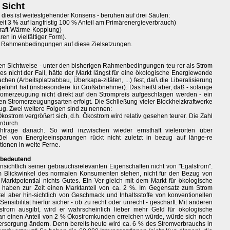
 Sicht
 dies ist weitestgehender Konsens - beruhen auf drei Säulen:
t 3 % auf langfristig 100 % Anteil am Primärenergieverbrauch)
 Kraft-Wärme-Kopplung)
n in vielfältiger Form).
ten Rahmenbedingungen auf diese Zielsetzungen.
ichen Sichtweise - unter den bisherigen Rahmenbedingungen teu-rer als Strom
es nicht der Fall, hätte der Markt längst für eine ökologische Energiewende
en (Arbeitsplatzabbau, Überkapa-zitäten, ...) fest, daß die Liberalisierung
geführt hat (insbesondere für Großabnehmer). Das heißt aber, daß - solange
romerzeugung nicht direkt auf den Strompreis aufgeschlagen werden - ein
ren Stromerzeugungsarten erfolgt. Die Schließung vieler Blockheizkraftwerke
nug. Zwei weitere Folgen sind zu nennen:
ostrom vergrößert sich, d.h. Ökostrom wird relativ gesehen teurer. Die Zahl
rdurch.
chfrage danach. So wird inzwischen wieder ernsthaft vielerorten über
iel von Energieeinsparungen rückt nicht zuletzt in bezug auf länge-re
tionen in weite Ferne.
nbedeutend
insichtlich seiner gebrauchsrelevanten Eigenschaften nicht von "Egalstrom".
m Blickwinkel des normalen Konsumenten stehen, nicht für den Bezug von
e Marktpotential nichts Gutes. Ein Ver-gleich mit dem Markt für ökologische
se haben zur Zeit einen Marktanteil von ca. 2 %. Im Gegensatz zum Strom
el aber hin-sichtlich von Geschmack und Inhaltsstoffe von konventionellen
sibilität hierfür sicher - ob zu recht oder unrecht - geschärft. Mit anderen
rom ausgibt, wird er wahrscheinlich lieber mehr Geld für ökologische
an einen Anteil von 2 % Ökostromkunden erreichen würde, würde sich noch
eversorgung ändern. Denn bereits heute wird ca. 6 % des Stromverbrauchs in