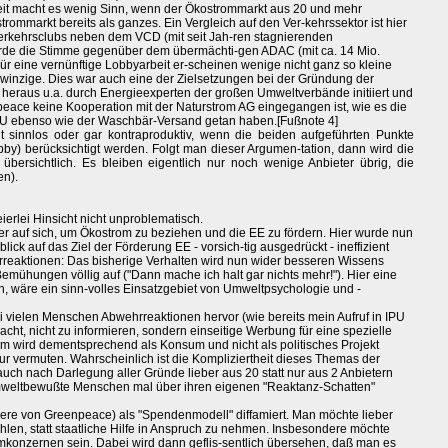
eit macht es wenig Sinn, wenn der Ökostrommarkt aus 20 und mehr
trommarkt bereits als ganzes. Ein Vergleich auf den Ver-kehrssektor ist hier
erkehrsclubs neben dem VCD (mit seit Jah-ren stagnierenden
ürde die Stimme gegenüber dem übermächti-gen ADAC (mit ca. 14 Mio.
 Für eine vernünftige Lobbyarbeit er-scheinen wenige nicht ganz so kleine
ele winzige. Dies war auch eine der Zielsetzungen bei der Gründung der
 heraus u.a. durch Energieexperten der großen Umweltverbände initiiert und
eace keine Kooperation mit der Naturstrom AG eingegangen ist, wie es die
ebenso wie der Waschbär-Versand getan haben.[Fußnote 4]
sinnlos oder gar kontraproduktiv, wenn die beiden aufgeführten Punkte
by) berücksichtigt werden. Folgt man dieser Argumen-tation, dann wird die
 übersichtlich. Es bleiben eigentlich nur noch wenige Anbieter übrig, die
en).
ierlei Hinsicht nicht unproblematisch.
r auf sich, um Ökostrom zu beziehen und die EE zu fördern. Hier wurde nun
blick auf das Ziel der Förderung EE - vorsich-tig ausgedrückt - ineffizient
rreaktionen: Das bisherige Verhalten wird nun wider besseren Wissens
Bemühungen völlig auf ("Dann mache ich halt gar nichts mehr!"). Hier eine
en, wäre ein sinn-volles Einsatzgebiet von Umweltpsychologie und -
ei vielen Menschen Abwehrreaktionen hervor (wie bereits mein Aufruf in IPU
acht, nicht zu informieren, sondern einseitige Werbung für eine spezielle
 wird dementsprechend als Konsum und nicht als politisches Projekt
ur vermuten. Wahrscheinlich ist die Kompliziertheit dieses Themas der
ch nach Darlegung aller Gründe lieber aus 20 statt nur aus 2 Anbietern
weltbewußte Menschen mal über ihren eigenen "Reaktanz-Schatten"
ere von Greenpeace) als "Spendenmodell" diffamiert. Man möchte lieber
hlen, statt staatliche Hilfe in Anspruch zu nehmen. Insbesondere möchte
konzernen sein. Dabei wird dann geflis-sentlich übersehen, daß man es