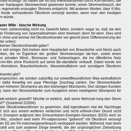
tiv erzeugt! So haben die 60.000 InteressentInnen (nicht Kun-dInnen), die
ner Kampagne Stromwechsel gewinnen konnte, einen Stromverbrauch, der
e regenerativ erzeugten Stromes entspricht. Mit anderen Worten: über 6 Mio.
ts heute vorhandenen Ökostrom versorgt werden, wenn man den heutigen
en würde.
ter Wille - falsche Wirkung
Innen zahlenmäßig nicht ins Gewicht fallen, sondern sogar so, daß sie den
ie Förderung von Sparmaßnahmen eher bremsen denn för-dern. Dies wird
al ohne und einmal mit Ökostromhandel ver-gleicht (eine Differenzierung der
er unten):
 keinen Ökostromhandel gäbe?
 seit einiger Zeit (neben dem Hauptanteil von Braunkohle und Atom) auch
rken, die im Eigentum der großen Stromversorger ste-hen, sowie einen
 privaten Wind-, Biomasse- und Solaranlagen, die ins öffentliche Netz
rom-Mix ohne Rücksicht auf seine Be-standteile verkauft. Dabei wurde ein
 Atomstrom, Braunkohlestrom, Wasserkraftstrom und sonstigem Ökostrom
mhandel gibt?
ersprochen, sie würden zukünftig nur umweltfreundlichen Was-serkraftstrom
dafür freiwillig ein paar Pfennige Zuschlag zahlen. Der Stromverkäufer
en höheren Strompreis als den bisherigen Mischpreis. Den übrigen Kunden
e), kann der Stromverkäufer zum Ausgleich einen niedrigeren Strompreis für
ekt wirklich gewollt? Möchte er wirklich, daß seine Mehrzah-lung den Strom
t?" (Solarbrief 2/2000)
viele ÖkostromkundInnen zu gewinnen, daß irgendwann mal die Nachfrage
d sich aus einem weiteren einfachen und recht erfreuli-chen Grund nicht
n Energien aufgrund des Erneuerbaren-Energien-Gesetzes (EEG) wird so
 Mio., sondern weit mehr Pri-vatpersonen "getrennt" mit Ökostrom versorgt
l der EE am Pri-märenergieverbrauch verdoppelt werden. Während man beim
hlt und zum anderen Dinge bewirkt, die der ursprünglichen Zielsetzung