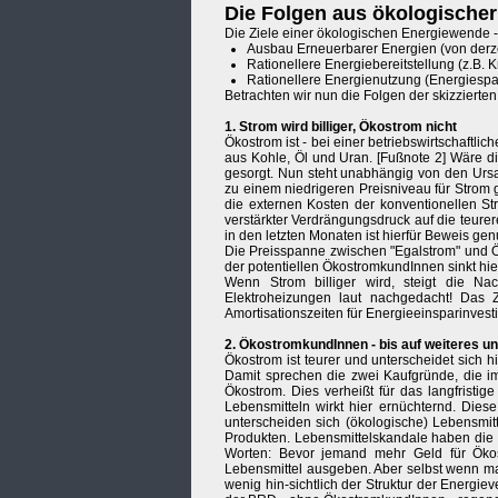
Die Folgen aus ökologischer
Die Ziele einer ökologischen Energiewende -
Ausbau Erneuerbarer Energien (von derzei
Rationellere Energiebereitstellung (z.B.
Rationellere Energienutzung (Energiespare
Betrachten wir nun die Folgen der skizzier
1. Strom wird billiger, Ökostrom nicht
Ökostrom ist - bei einer betriebswirtschaftl
aus Kohle, Öl und Uran. [Fußnote 2] Wäre di
gesorgt. Nun steht unabhängig von den Ursach
zu einem niedrigeren Preisniveau für Strom 
die externen Kosten der konventionellen St
verstärkter Verdrängungsdruck auf die teure
in den letzten Monaten ist hierfür Beweis ge
Die Preisspanne zwischen "Egalstrom" und Ök
der potentiellen ÖkostromkundInnen sinkt hie
Wenn Strom billiger wird, steigt die Na
Elektroheizungen laut nachgedacht! Das Z
Amortisationszeiten für Energieeinsparinvesti
2. ÖkostromkundInnen - bis auf weiteres u
Ökostrom ist teurer und unterscheidet sich h
Damit sprechen die zwei Kaufgründe, die i
Ökostrom. Dies verheißt für das langfristig
Lebensmitteln wirkt hier ernüchternd. Die
unterscheiden sich (ökologische) Lebensmitt
Produkten. Lebensmittelskandale haben die Sen
Worten: Bevor jemand mehr Geld für Ökost
Lebensmittel ausgeben. Aber selbst wenn m
wenig hin-sichtlich der Struktur der Energi