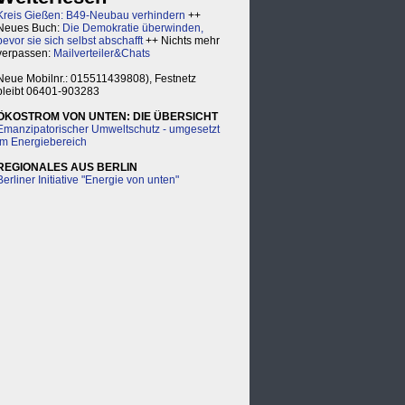
Kreis Gießen: B49-Neubau verhindern
++
Neues Buch:
Die Demokratie überwinden,
bevor sie sich selbst abschafft
++ Nichts mehr
verpassen:
Mailverteiler&Chats
Neue Mobilnr.: 015511439808), Festnetz
bleibt 06401-903283
ÖKOSTROM VON UNTEN: DIE ÜBERSICHT
Emanzipatorischer Umweltschutz - umgesetzt
im Energiebereich
REGIONALES AUS BERLIN
Berliner Initiative "Energie von unten"