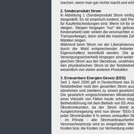
machen, wenn man gar nichts macht und einfac
2. Sonderprodukt Strom
In Abbildung 1 (Sonderprodukt Strom einfüg
dargestellt. Es ist empirisch evident, daß 
für Kaufentscheidungen sind. Wenn ich für 
steigen. Steigen hingegen "nur" die gebrau
Kinderarbeit) oder sinken die verursachten 
Transportwege), dann sinkt die maximale Zah
Märkten zeigen.
Während beim Strom vor der Liberalisierung
durch die Wahl entsprechender Anbieter d
Eigenschaften) beeinflußt werden. Die 
Versorgungssicherheit) hingegen sind weite
gleichen Strom aus der Steckdose, unabhäng
den physikalischen Strom ist der Netzbetre
wesentlich von vielen anderen Produkten.
3. Erneuerbare Energien Gesetz (EEG)
Seit 1. April 2000 gilt in Deutschland das 
Netzbetreiber muß den gesamten Strom aus 
abnehmen und zweitens zu einem gesetzlich 
Die gesetzlich vorgeschriebenen Mindestsät
einer Vielzahl von Fällen heute schon mögl
Betriebsführung mit dem Betrieb von EE-Anl
Ökostromkunden, da der Strom direkt a
Ausgleichsregelung wird nun dieser "EEG-S
jeder Stromhändler 6 % seines verkauften St
- im Prinzip - alle Stromverbraucher
Verursacherprinzip wird so eingehalten: W
Kosten bzw. die Kosten zur Vermeidung exte