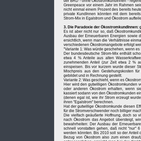
der BRD - ohne ÖkostromkundInnen - regenera
Greenpeace vor einem Jahr im Rahmen sei
nicht einmal einem Prozent des bereits heut
private KundInnen könnten mit dem berei
Strom-Mix in Egalstrom und Ökostrom aufteil
3. Die Paradoxie der ÖkostromkundInnen: gu
Es ist aber nicht nur so, daß Ökostromkund
Ausbau der Erneuerbaren Energien sowie d
ersichtlich, wenn man die Verhältnisse einm
verschiedenen Ökostromangebote erfolgt weit
"Variante 1: Was würde geschehen, wenn es
Der bundesdeutsche Strom-Mix enthält schon
etwa 4 % Anteile aus alten Wasserkraftwe
zunehmenden Anteil (zur Zeit etwa 2 % aus
einspeisen. Bis vor kurzem wurde dieser St
Mischpreis aus den Gestehungskosten für
gebildet und in Rechnung gestellt.
Variante 2: Was geschieht, wenn es Ökostro
Hier wird den gutwilligen Ökostromkunden v
oder anderen Ökostrom erhalten, wenn sie 
kassiert sodann von den Ökostromkunden ein
(denen egal ist, wie ihr Strom erzeugt wurd
ihren "Egalstrom" berechnen.
Hat der gutwillige Ökostromkunde diesen Eff
für die Stromverschwender noch billiger mach
Die vielfach geäußerte Hoffnung, doch so 
nach Ökostrom das Angebot übersteigt, wir
bewahrheiten: Der Ausbau der Erneuerbare
schnell vonstatten gehen, daß nicht "nur" 6
werden könnten. Bis 2010 soll so der Antei
Bezug von Ökostrom also zum einen draufza