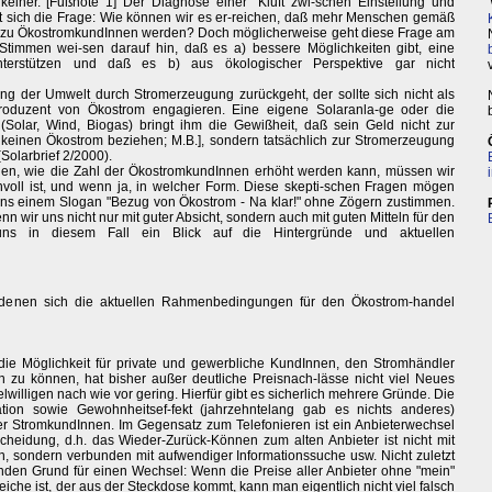
t keiner. [Fußnote 1] Der Diagnose einer "Kluft zwi-schen Einstellung und
llt sich die Frage: Wie können wir es er-reichen, daß mehr Menschen gemäß
h. zu ÖkostromkundInnen werden? Doch möglicherweise geht diese Frage am
Stimmen wei-sen darauf hin, daß es a) bessere Möglichkeiten gibt, eine
nterstützen und daß es b) aus ökologischer Perspektive gar nicht
ung der Umwelt durch Stromerzeugung zurückgeht, der sollte sich nicht als
roduzent von Ökostrom engagieren. Eine eigene Solaranla-ge oder die
(Solar, Wind, Biogas) bringt ihm die Gewißheit, daß sein Geld nicht zur
 keinen Ökostrom beziehen; M.B.], sondern tatsächlich zur Stromerzeugung
Solarbrief 2/2000).
en, wie die Zahl der ÖkostromkundInnen erhöht werden kann, müssen wir
nnvoll ist, und wenn ja, in welcher Form. Diese skepti-schen Fragen mögen
ns einem Slogan "Bezug von Ökostrom - Na klar!" ohne Zögern zustimmen.
nn wir uns nicht nur mit guter Absicht, sondern auch mit guten Mitteln für den
 uns in diesem Fall ein Blick auf die Hintergründe und aktuellen
t denen sich die aktuellen Rahmenbedingungen für den Ökostrom-handel
 die Möglichkeit für private und gewerbliche KundInnen, den Stromhändler
en zu können, hat bisher außer deutliche Preisnach-lässe nicht viel Neues
lwilligen nach wie vor gering. Hierfür gibt es sicherlich mehrere Gründe. Die
uation sowie Gewohnheitsef-fekt (jahrzehntelang gab es nichts anderes)
der StromkundInnen. Im Gegensatz zum Telefonieren ist ein Anbieterwechsel
scheidung, d.h. das Wieder-Zurück-Können zum alten Anbieter ist nicht mit
, sondern verbunden mit aufwendiger Informationssuche usw. Nicht zuletzt
enden Grund für einen Wechsel: Wenn die Preise aller Anbieter ohne "mein"
iche ist, der aus der Steckdose kommt, kann man eigentlich nicht viel falsch