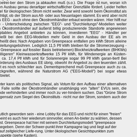
trei-ber den Strom ja abkaufen muß (s.o.). Die Frage ist nun, woran ich
Ausbau genau derartiger wirtschaftlicher Grenzfälle fördert. Leider helfen
el für ökologischen Strom nicht weiter. Zwar wird sowohl beim Ökoinstitut als
htigt, ob der Strom aus Alt- oder aus Neuanlagen stammt. Es wird aber nicht
es EEG - auch ohne den Ökostromhändler erbaut worden wären. Hier hilft nur
 - Unterscheidung zwischen "EEG"- und "Durchleitungs"-Modellen weiter
n Ökostromhändler auf äußerst billig produzierende Standorte angewiesen
eptables Angebot anbieten zu können, investieren "EEG" - Händler per
e fließt bei den EEG-Modellen mehr Geld in den Ausbau der EE als im
 heißt dies: Nach Angaben von Greenpeace entfallen pro kWh Strom alleine
leitungsgebühren. Lediglich 11,5 Pf/ kWh bleiben für die Stromerzeugung -
i Greenpeace auf fossiler Basis betriebenen) Blockheizkraftwerken (BHKWs)
illigeren" Kleinwasserkraftwerke 15 Pf/ kWh, für Windenergie an Küsten-
 ca. 17,4 Pf/ kWh und für Solarenergie sogar 99 Pf/ kWh garan-tiert! Bei
örderung des Ausbaus EE übrig, obwohl ihr Angebot zu den teuersten zählt.
haut es noch schlechter aus. Dementsprechend muß Greenpeace auch zu ca.
greifen, während die Naturstrom AG ("EEG-Modell") bei sogar etwas
ietet.
r kann als politisches Signal, als Votum für den Aufbau einer alternativen
 Falle sollte der Ökostromhändler unabhängig von "alten" EVUs sein, die
nde verhinderten und immer noch zu ver-hindern suchen. Das "Grüne Strom
 Gegensatz zum Siegel des Ökoinstituts - nicht nur der Strom, sondern auch der
utlich geworden sein - eine Lobby für das EEG und nicht für einen "freien"
int es auch hier wiederum sinnvoller, einen An-bieter zu wählen, dessen
 ist. Greenpeace hat hier mit seinem Durchleitungsmodell "greenpeace
bgegeben. Denn der Schwer-punkt ihrer Kampagne lag und liegt auf der
uf zeitgleicher Liefe-rung. Unter ökologischen Gesichtspunkten zum
Aspekte (siehe Kasten).