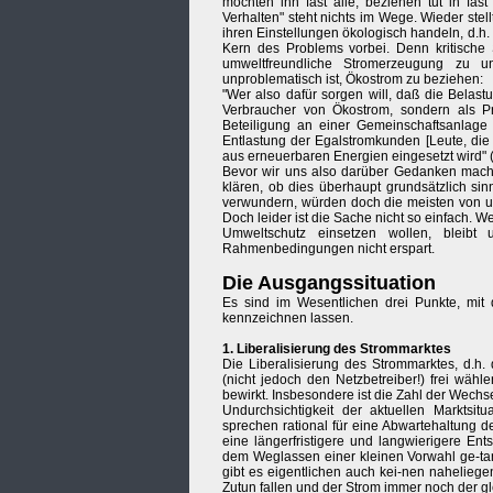
möchten ihn fast alle, beziehen tut in fas
Verhalten" steht nichts im Wege. Wieder ste
ihren Einstellungen ökologisch handeln, d.
Kern des Problems vorbei. Denn kritische 
umweltfreundliche Stromerzeugung zu u
unproblematisch ist, Ökostrom zu beziehen:
"Wer also dafür sorgen will, daß die Belast
Verbraucher von Ökostrom, sondern als P
Beteiligung an einer Gemeinschaftsanlage 
Entlastung der Egalstromkunden [Leute, die
aus erneuerbaren Energien eingesetzt wird" (
Bevor wir uns also darüber Gedanken mach
klären, ob dies überhaupt grundsätzlich si
verwundern, würden doch die meisten von u
Doch leider ist die Sache nicht so einfach. We
Umweltschutz einsetzen wollen, bleibt
Rahmenbedingungen nicht erspart.
Die Ausgangssituation
Es sind im Wesentlichen drei Punkte, mi
kennzeichnen lassen.
1. Liberalisierung des Strommarktes
Die Liberalisierung des Strommarktes, d.h.
(nicht jedoch den Netzbetreiber!) frei wähl
bewirkt. Insbesondere ist die Zahl der Wechse
Undurchsichtigkeit der aktuellen Marktsit
sprechen rational für eine Abwartehaltung 
eine längerfristigere und langwierigere Ent
dem Weglassen einer kleinen Vorwahl ge-tan
gibt es eigentlichen auch kei-nen nahelieg
Zutun fallen und der Strom immer noch der gle