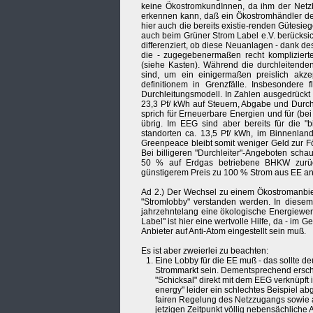
keine ÖkostromkundInnen, da ihm der Netzbe
erkennen kann, daß ein Ökostromhändler den 
hier auch die bereits existie-renden Gütesieg
auch beim Grüner Strom Label e.V. berücksic
differenziert, ob diese Neuanlagen - dank d
die - zugegebenermaßen recht komplizierte
(siehe Kasten). Während die durchleitende
sind, um ein einigermaßen preislich akz
definitionem in Grenzfälle. Insbesonder
Durchleitungsmodell. In Zahlen ausgedrückt
23,3 Pf/ kWh auf Steuern, Abgabe und Durch
sprich für Erneuerbare Energien und für (be
übrig. Im EEG sind aber bereits für die "b
standorten ca. 13,5 Pf/ kWh, im Binnenland
Greenpeace bleibt somit weniger Geld zur F
Bei billigeren "Durchleiter"-Angeboten sc
50 % auf Erdgas betriebene BHKW zurück
günstigerem Preis zu 100 % Strom aus EE anb
Ad 2.) Der Wechsel zu einem Ökostromanbiete
"Stromlobby" verstanden werden. In diesem
jahrzehntelang eine ökologische Energiewe
Label" ist hier eine wertvolle Hilfe, da - im
Anbieter auf Anti-Atom eingestellt sein muß.
Es ist aber zweierlei zu beachten:
Eine Lobby für die EE muß - das sollte de
Strommarkt sein. Dementsprechend ersche
"Schicksal" direkt mit dem EEG verknüpft
energy" leider ein schlechtes Beispiel a
fairen Regelung des Netzzugangs sowie a
jetzigen Zeitpunkt völlig nebensächliche 