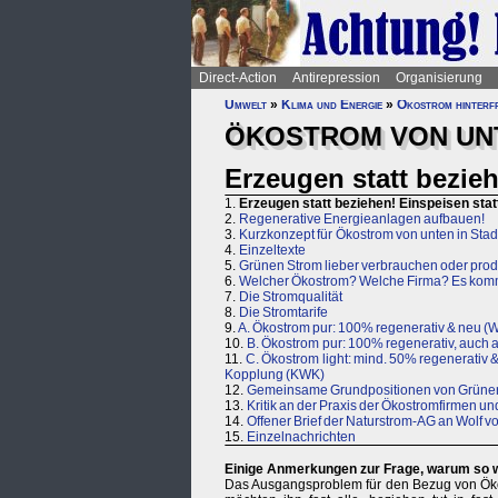
Direct-Action
Antirepression
Organisierung
Umwelt
»
Klima und Energie
»
Ökostrom hinterf
ÖKOSTROM VON UN
Erzeugen statt bezieh
1.
Erzeugen statt beziehen! Einspeisen stat
2.
Regenerative Energieanlagen aufbauen!
3.
Kurzkonzept für Ökostrom von unten in Sta
4.
Einzeltexte
5.
Grünen Strom lieber verbrauchen oder pro
6.
Welcher Ökostrom? Welche Firma? Es kommt 
7.
Die Stromqualität
8.
Die Stromtarife
9.
A. Ökostrom pur: 100% regenerativ & neu (W
10.
B. Ökostrom pur: 100% regenerativ, auch a
11.
C. Ökostrom light: mind. 50% regenerativ
Kopplung (KWK)
12.
Gemeinsame Grundpositionen von Grüner S
13.
Kritik an der Praxis der Ökostromfirmen u
14.
Offener Brief der Naturstrom-AG an Wolf v
15.
Einzelnachrichten
Einige Anmerkungen zur Frage, warum so 
Das Ausgangsproblem für den Bezug von Öko