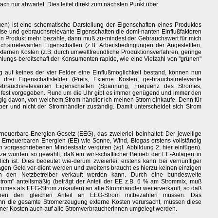
h nur abwartet. Dies leitet direkt zum nächsten Punkt über.
en) ist eine schematische Darstellung der Eigenschaften eines Produktes
Preise und gebrauchsrelevante Eigenschaften die domi-nanten Einflußfaktoren
ein Produkt mehr bezahle, dann muß zu-mindest der Gebrauchswert für mich
chsirrelevanten Eigenschaften (z.B. Arbeitsbedingungen der Angestellten,
externen Kosten (z.B. durch umweltfreundliche Produktionsverfahren, geringe
lungs-bereitschaft der Konsumenten rapide, wie eine Vielzahl von "grünen"
 auf keines der vier Felder eine Einflußmöglichkeit bestand, können nun
rei Eigenschaftsfelder (Preis, Externe Kosten, ge-brauchsirrelevante
gebrauchsrelevanten Eigenschaften (Spannung, Frequenz des Stromes,
r fest vorgegeben. Rund um die Uhr gibt es immer genügend und immer den
ig davon, von welchem Strom-händler ich meinen Strom einkaufe. Denn für
iber und nicht der Stromhändler zuständig. Damit unterscheidet sich Strom
Erneuerbare-Energien-Gesetz (EEG), das zweierlei beinhaltet: Der jeweilige
Erneuerbaren Energien (EE) wie Sonne, Wind, Biogas erstens vollständig
vorgeschriebenen Mindestsatz vergüten (vgl. Abbildung 2; hier einfügen).
ze wurden so gewählt, daß ein wirt-schaftlicher Betrieb der EE-Anlagen in
ich ist. Dies bedeutet wie-derum zweierlei: erstens kann bei vernünftiger
agen Geld ver-dient werden und zweitens braucht es hierzu keinen einzigen
n den Netzbetreiber verkauft werden kann. Durch eine bundesweite
trom" anteilsmäßig (beträgt der Anteil der EE z.B. 6 % am Strommix, muß
romes als EEG-Strom zukaufen) an alle Stromhändler weiterverkauft, so daß
Innen den gleichen Anteil an EEG-Strom mitbezahlen müssen. Das
enn die gesamte Stromerzeugung externe Kosten verursacht, müssen diese
rner Kosten auch auf alle StromverbraucherInnen umgelegt werden.