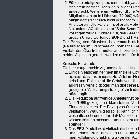
Für eine erfolgsversprechende Lobbyarb
Anbietern besteht. Denn klein ist der Ökos
angebracht. Weitere umweltfreundliche V
Mitgliederzahlen in Höhe von 70.000) w
Mitgliedern) sicherlich nicht verbessern.
Anbieter auf alle Fälle sinnvoller als vi
Naturstrom AG, die aus der "Solar-Szene"
vollzogen wurde. Schade nur, daß Greenp
großen Umweltverbände BUND und NABU 
Der Bezug von Ökostrom ist demnach nicht 
(Neuanlagen im Grenzbereich, politische Lob
Vielfalt der Ökostromhändler auch ziemlich
beiden Aspekten gerecht werden (siehe Kast
Kritische Einwände
Die hier vorgebrachte Argumentation ist in dre
Einige Menschen nehmen finanzielle Opfe
gezeigt, daß das eingesetzte Mittel im Hin
sein kann. Es besteht die Gefahr von Übe
aggressiv verteidigt oder man gibt seine 
geeignete "Aufklärungsstrategie" zu find
pädagogik.
Die Reduktion auf wenige Anbieter ruft b
Nr. 9/1999 gezeigt hat). Man steht im Verd
Firma zu machen. Der Bezug von Ökostrom
verstanden. Warum dies so ist, kann ich n
wesentliche Grund dafür, daß Menschen au
wählen können möchten. Hier müßten um
springen!
Das EEG-Modell wird vielfach (insbesond
den "realen" Preis für seinen Ökostrom za
man vollständig unabhängig von den Atom