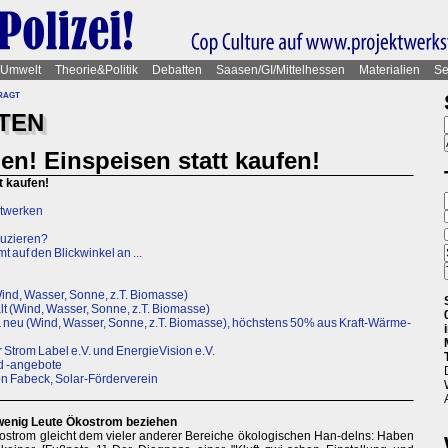
Umwelt
Theorie&Politik
Debatten
Saasen/GI/Mittelhessen
Materialien
Se
ragt
TEN
en! Einspeisen statt kaufen!
t kaufen!
dtwerken
duzieren?
auf den Blickwinkel an ...
ind, Wasser, Sonne, z.T. Biomasse)
lt (Wind, Wasser, Sonne, z.T. Biomasse)
 & neu (Wind, Wasser, Sonne, z.T. Biomasse), höchstens 50% aus Kraft-Wärme-
trom Label e.V. und EnergieVision e.V.
nd -angebote
on Fabeck, Solar-Förderverein
wenig Leute Ökostrom beziehen
strom gleicht dem vieler anderer Bereiche ökologischen Han-delns: Haben