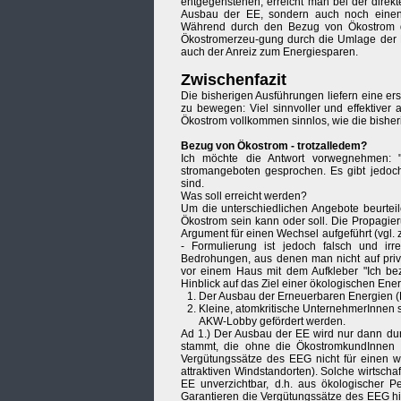
entgegenstehen, erreicht man bei der direk
Ausbau der EE, sondern auch noch einen v
Während durch den Bezug von Ökostrom der
Ökostromerzeu-gung durch die Umlage der Me
auch der Anreiz zum Energiesparen.
Zwischenfazit
Die bisherigen Ausführungen liefern eine er
zu bewegen: Viel sinnvoller und effektiver
Ökostrom vollkommen sinnlos, wie die bish
Bezug von Ökostrom - trotzalledem?
Ich möchte die Antwort vorwegnehmen: 
stromangeboten gesprochen. Es gibt jedoch 
sind.
Was soll erreicht werden?
Um die unterschiedlichen Angebote beurtei
Ökostrom sein kann oder soll. Die Propagier
Argument für einen Wechsel aufgeführt (vgl. 
- Formulierung ist jedoch falsch und irr
Bedrohungen, aus denen man nicht auf pri
vor einem Haus mit dem Aufkleber "Ich b
Hinblick auf das Ziel einer ökologischen Ene
Der Ausbau der Erneuerbaren Energien (E
Kleine, atomkritische UnternehmerInnen s
AKW-Lobby gefördert werden.
Ad 1.) Der Ausbau der EE wird nur dann du
stammt, die ohne die ÖkostromkundInnen 
Vergütungssätze des EEG nicht für einen wir
attraktiven Windstandorten). Solche wirtscha
EE unverzichtbar, d.h. aus ökologischer P
Garantieren die Vergütungssätze des EEG hi