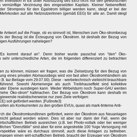
ten Investition in EE unter Ausnützung des EEG nicht nur den gewünschten
ernünftige Verzinsung des eingesetzten Kapitals. Kleiner Nebeneffekt:
 Strompreis für den Egalstrom billiger werden kann, steigt er bei der
hrkosten auf alle NetznutzerInnen (gemäß EEG) für alle an. Damit steigt
ste Antwort auf die Frage, ob es sinnvoll ist, Menschen zum Öko-strombezug
 als der Bezug ist die Erzeugung von Ökostrom. Ist deshalb der Bezug von
erigen Ausführungen nahelegen?
"Es kommt darauf an". Denn bisher wurde pauschal von "den" Öko-
sehr unterschiedliche Arten, die im folgenden differenziert zu betrachten
len zu können, müssen wir fragen, was die Zielsetzung für den Bezug von
ung eines privaten Atomausstiegs wird von fast allen Ökostromhändlern als
z.B. taz-Beilage vom 29.07.00). Diese - werbetechnisch vielleicht brauchbare
eführend. Sowohl Atomenergie als auch Treibhauseffekt sind kollektive
vater Ebene aussteigen kann. Weder Wirbelsturm noch Super-GAU werden
eziehe Öko-strom" haltmachen. Der Bezug von Ökostrom kann deshalb im
rgiewende realistischerweise nur zwei Ziele verfolgen:
E) soll gefördert werden. [Fußnote3]
ollen als Konkurrenten zu den großen EVUs, quasi als mark-tinterne Anti-
rch die ÖkostromkundInnen gefördert, wenn der Ökostrom aus Neuanlagen
nicht gebaut worden wären. Dies ist aber nur dann der Fall, wenn die
tschaftlichen Betrieb ausreichen (z.B. bei Photo-voltaik oder bei weniger
ftlichen "Grenzfälle" sind aber für eine angestrebte 100 %ige Versorgung mit
erspektive wäre es durchaus sinnvoll, auch diese Anlagen zu betreiben.
ngegen einen wirt-schaftlichen Betrieb, braucht der Erzeuger von Ökostrom