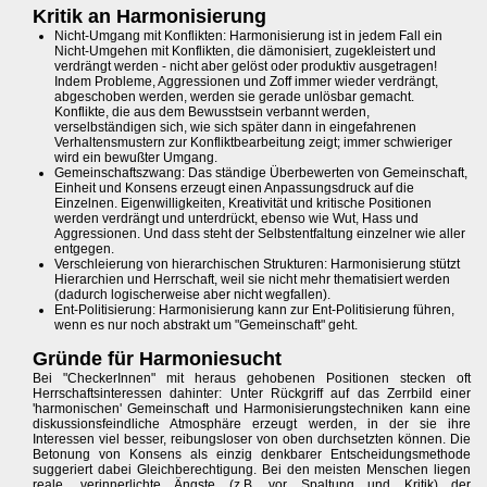
Kritik an Harmonisierung
Nicht-Umgang mit Konflikten: Harmonisierung ist in jedem Fall ein
Nicht-Umgehen mit Konflikten, die dämonisiert, zugekleistert und
verdrängt werden - nicht aber gelöst oder produktiv ausgetragen!
Indem Probleme, Aggressionen und Zoff immer wieder verdrängt,
abgeschoben werden, werden sie gerade unlösbar gemacht.
Konflikte, die aus dem Bewusstsein verbannt werden,
verselbständigen sich, wie sich später dann in eingefahrenen
Verhaltensmustern zur Konfliktbearbeitung zeigt; immer schwieriger
wird ein bewußter Umgang.
Gemeinschaftszwang: Das ständige Überbewerten von Gemeinschaft,
Einheit und Konsens erzeugt einen Anpassungsdruck auf die
Einzelnen. Eigenwilligkeiten, Kreativität und kritische Positionen
werden verdrängt und unterdrückt, ebenso wie Wut, Hass und
Aggressionen. Und dass steht der Selbstentfaltung einzelner wie aller
entgegen.
Verschleierung von hierarchischen Strukturen: Harmonisierung stützt
Hierarchien und Herrschaft, weil sie nicht mehr thematisiert werden
(dadurch logischerweise aber nicht wegfallen).
Ent-Politisierung: Harmonisierung kann zur Ent-Politisierung führen,
wenn es nur noch abstrakt um "Gemeinschaft" geht.
Gründe für Harmoniesucht
Bei "CheckerInnen" mit heraus gehobenen Positionen stecken oft
Herrschaftsinteressen dahinter: Unter Rückgriff auf das Zerrbild einer
'harmonischen' Gemeinschaft und Harmonisierungstechniken kann eine
diskussionsfeindliche Atmosphäre erzeugt werden, in der sie ihre
Interessen viel besser, reibungsloser von oben durchsetzten können. Die
Betonung von Konsens als einzig denkbarer Entscheidungsmethode
suggeriert dabei Gleichberechtigung. Bei den meisten Menschen liegen
reale, verinnerlichte Ängste (z.B. vor Spaltung und Kritik) der