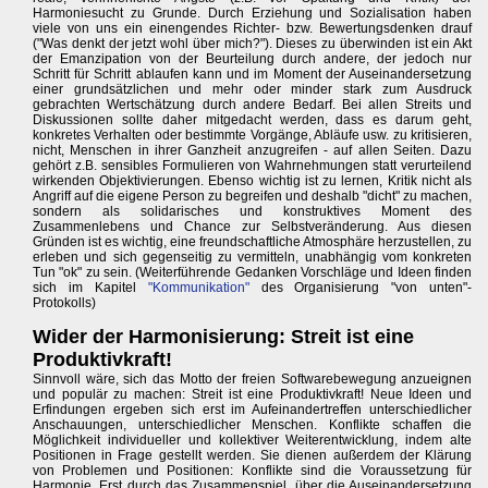
Harmoniesucht zu Grunde. Durch Erziehung und Sozialisation haben
viele von uns ein einengendes Richter- bzw. Bewertungsdenken drauf
("Was denkt der jetzt wohl über mich?"). Dieses zu überwinden ist ein Akt
der Emanzipation von der Beurteilung durch andere, der jedoch nur
Schritt für Schritt ablaufen kann und im Moment der Auseinandersetzung
einer grundsätzlichen und mehr oder minder stark zum Ausdruck
gebrachten Wertschätzung durch andere Bedarf. Bei allen Streits und
Diskussionen sollte daher mitgedacht werden, dass es darum geht,
konkretes Verhalten oder bestimmte Vorgänge, Abläufe usw. zu kritisieren,
nicht, Menschen in ihrer Ganzheit anzugreifen - auf allen Seiten. Dazu
gehört z.B. sensibles Formulieren von Wahrnehmungen statt verurteilend
wirkenden Objektivierungen. Ebenso wichtig ist zu lernen, Kritik nicht als
Angriff auf die eigene Person zu begreifen und deshalb "dicht" zu machen,
sondern als solidarisches und konstruktives Moment des
Zusammenlebens und Chance zur Selbstveränderung. Aus diesen
Gründen ist es wichtig, eine freundschaftliche Atmosphäre herzustellen, zu
erleben und sich gegenseitig zu vermitteln, unabhängig vom konkreten
Tun "ok" zu sein. (Weiterführende Gedanken Vorschläge und Ideen finden
sich im Kapitel
"Kommunikation"
des Organisierung "von unten"-
Protokolls)
Wider der Harmonisierung: Streit ist eine
Produktivkraft!
Sinnvoll wäre, sich das Motto der freien Softwarebewegung anzueignen
und populär zu machen: Streit ist eine Produktivkraft! Neue Ideen und
Erfindungen ergeben sich erst im Aufeinandertreffen unterschiedlicher
Anschauungen, unterschiedlicher Menschen. Konflikte schaffen die
Möglichkeit individueller und kollektiver Weiterentwicklung, indem alte
Positionen in Frage gestellt werden. Sie dienen außerdem der Klärung
von Problemen und Positionen: Konflikte sind die Voraussetzung für
Harmonie. Erst durch das Zusammenspiel, über die Auseinandersetzung