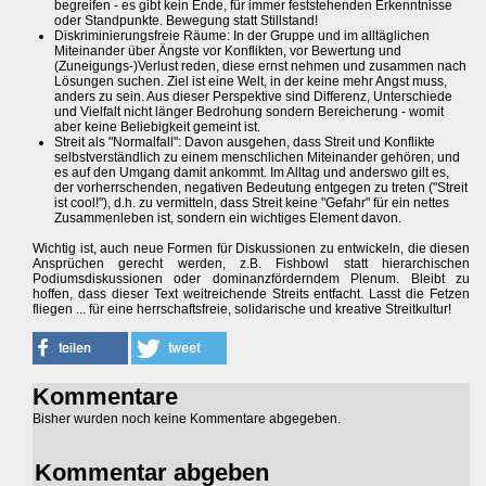
begreifen - es gibt kein Ende, für immer feststehenden Erkenntnisse
oder Standpunkte. Bewegung statt Stillstand!
Diskriminierungsfreie Räume: In der Gruppe und im alltäglichen
Miteinander über Ängste vor Konflikten, vor Bewertung und
(Zuneigungs-)Verlust reden, diese ernst nehmen und zusammen nach
Lösungen suchen. Ziel ist eine Welt, in der keine mehr Angst muss,
anders zu sein. Aus dieser Perspektive sind Differenz, Unterschiede
und Vielfalt nicht länger Bedrohung sondern Bereicherung - womit
aber keine Beliebigkeit gemeint ist.
Streit als "Normalfall": Davon ausgehen, dass Streit und Konflikte
selbstverständlich zu einem menschlichen Miteinander gehören, und
es auf den Umgang damit ankommt. Im Alltag und anderswo gilt es,
der vorherrschenden, negativen Bedeutung entgegen zu treten ("Streit
ist cool!"), d.h. zu vermitteln, dass Streit keine "Gefahr" für ein nettes
Zusammenleben ist, sondern ein wichtiges Element davon.
Wichtig ist, auch neue Formen für Diskussionen zu entwickeln, die diesen
Ansprüchen gerecht werden, z.B. Fishbowl statt hierarchischen
Podiumsdiskussionen oder dominanzförderndem Plenum. Bleibt zu
hoffen, dass dieser Text weitreichende Streits entfacht. Lasst die Fetzen
fliegen ... für eine herrschaftsfreie, solidarische und kreative Streitkultur!
Kommentare
Bisher wurden noch keine Kommentare abgegeben.
Kommentar abgeben