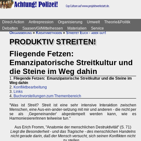
Direct-Action
Antirepression
Organisierung
Umwelt
Theorie&Politik
Debatten
Saasen/GI/Mittelhessen
Materialien
Service
Organisierung
»
Kreativmethoden
»
Streitet Euch - aber gut!
PRODUKTIV STREITEN!
Fliegende Fetzen:
Emanzipatorische Streitkultur und
die Steine im Weg dahin
1.
Fliegende Fetzen: Emanzipatorische Streitkultur und die Steine im
Weg dahin
2.
Konfliktbearbeitung
3.
Links
4.
Buchvorstellungen zum Themenbereich
"Was ist Streit? Streit ist eine sehr intensive Interaktion zwischen
Menschen, eine Aus-ein-ander-setzung mit mir und anderen - die nicht per
se als ,Gegeneinander' abgestempelt werden kann, wie es
HarmoniesiererInnen teilweise tun."
Aus Erich Fromm, "Anatomie der menschlichen Destruktivität" (S. 71)
Liegt die Besonderheit - und das Tragische - des menschlichen Handelns
nicht gerade darin, daß der Mensch versucht, sich seinen Konflikten nicht
zu stellen ...