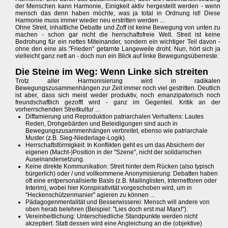
der Menschen kann Harmonie, Einigkeit aktiv hergestellt werden - wenn
mensch das denn haben möchte, was ja total in Ordnung ist! Diese
Harmonie muss immer wieder neu erstritten werden ...
Ohne Streit, inhaltliche Debatte und Zoff ist keine Bewegung von unten zu
machen - schon gar nicht die herrschaftsfreie Welt. Streit ist keine
Bedrohung für ein nettes Miteinander, sondern ein wichtiger Teil davon -
ohne den eine als "Frieden" getarnte Langeweile droht. Nun, hört sich ja
vielleicht ganz nett an - doch nun ein Blick auf linke Bewegungsüberreste:
Die Steine im Weg: Wenn Linke sich streiten
Trotz aller Harmonisierung wird in radikalen
Bewegungszusammenhängen zur Zeit immer noch viel gestritten. Deutlich
ist aber, dass sich meist weder produktiv, noch emanzipatorisch noch
freundschaftlich gezofft wird - ganz im Gegenteil. Kritik an der
vorherrschenden Streitkultur ...
Diffamierung und Reproduktion patriarchalen Verhaltens: Lautes
Reden, Drohgebärden und Beleidigungen sind auch in
Bewegungszusammenhängen verbreitet, ebenso wie patriarchale
Muster (z.B. Sieg-Niederlage-Logik).
Herrschaftsförmigkeit: In Konflikten geht es um das Absichern der
eigenen (Macht-)Position in der "Szene", nicht der solidarischen
Auseinandersetzung.
Keine direkte Kommunikation: Streit hinter dem Rücken (also typisch
bürgerlich) oder / und vollkommene Anonymisierung: Debatten haben
oft eine entpersonalisierte Basis (z.B. Mailinglisten, Internetforen oder
Interim), wobei hier Konspirativität vorgeschoben wird, um in
"Heckenschützenmanier" agieren zu können ...
Pädagogenmentalität und Besserwisserei: Mensch will andere von
oben herab belehren (Beispiel: "Lies doch erst mal Marx!").
Vereinheitlichung: Unterschiedliche Standpunkte werden nicht
akzeptiert. Statt dessen wird eine Angleichung an die (objektive)