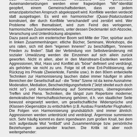
Auseinandersetzungen werden einer fragwürdigen "Wir"-Identität
geopfert, einem Gemeinschaftsdenken, dass von jedem
emanzipatorischen Anspruch abgekoppelt wird. Konflikte werden verdeckt
statt ausgetragen. Es wird ein harmonischer (Quasi-)Naturzustand
konstruiert, der durch Konflikte 'verschandelt' und zerstört wird. Wer
Probleme offen thematisiert, wird zum Feind des verlogenen,
harmonischen Zusammenlebens, unter dessen Deckmantel sich Abzocke,
Verarschung und Unterdrückung abspielen.
Dazu passt auch ein esoterischer Boom seit Mitte der 70er, spürbar auch
in linken Zusammenhängen: etliche Bücher, Seminare, Workshops, die
uns raten, sich mit dem "eigenen Inneren" zu beschäftigen, "inneren
Frieden zu finden". Statt der Verbindung von Selbstveränderung mit
sozialer Umwälzung werden die Einzelnen auf sich allein zurück
geworfen. Nicht in allen, aber in den Mainstream-Esoteriken werden
Aggressionen, Wut, Hass und Konflikt als "böse" definiert und verdrängt,
als gehörten sie nicht zu uns. Folge ist oft eine Ent-Politisierung, der
Rückzug ins Private (Zweierkiste, Familie usw.). In den 80ern entwickelte
Techniken zur Harmonisierung tauchen dabei immer häufiger in allen
Bereichen der Gesellschaft auf - die "linke" Szene ist da keine Ausnahme:
Moderation, Mediation, Beschwichtigungsrhetorik ("Jetzt streitet euch doch
nicht so") und Konsensfixierung auf Sommercamps, überregionalen
Treffen und Plena. Techniken, die längst zum Repertoire moderner,
demokratischer Herrschaftssicherung gehören, d.h. von staatlicher Seite
bewusst eingesetzt werden, um gesellschaftliche Widersprüche und
(Klassen-)Gegensätze zu entschärfen (z.B. Ausbau Frankfurter Flughafen).
Die Folgen von Harmonisierung grundsätzlich sind immer ähnlich:
Aggressionen werden unterdrückt und verdrängt. Ärgernisse summieren
sich. Sehr häufig kommt es dann irgendwann zum großen Knall, bei dem
sich aufgestaute Wut "entlädt" und Zusammenhänge bzw. persönliche
Beziehungen auseinander krachen. Die Kritik ist aber noch
weitergehender: