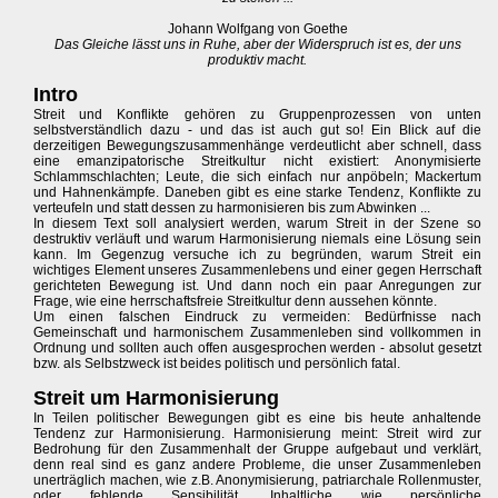
Johann Wolfgang von Goethe
Das Gleiche lässt uns in Ruhe, aber der Widerspruch ist es, der uns
produktiv macht.
Intro
Streit und Konflikte gehören zu Gruppenprozessen von unten
selbstverständlich dazu - und das ist auch gut so! Ein Blick auf die
derzeitigen Bewegungszusammenhänge verdeutlicht aber schnell, dass
eine emanzipatorische Streitkultur nicht existiert: Anonymisierte
Schlammschlachten; Leute, die sich einfach nur anpöbeln; Mackertum
und Hahnenkämpfe. Daneben gibt es eine starke Tendenz, Konflikte zu
verteufeln und statt dessen zu harmonisieren bis zum Abwinken ...
In diesem Text soll analysiert werden, warum Streit in der Szene so
destruktiv verläuft und warum Harmonisierung niemals eine Lösung sein
kann. Im Gegenzug versuche ich zu begründen, warum Streit ein
wichtiges Element unseres Zusammenlebens und einer gegen Herrschaft
gerichteten Bewegung ist. Und dann noch ein paar Anregungen zur
Frage, wie eine herrschaftsfreie Streitkultur denn aussehen könnte.
Um einen falschen Eindruck zu vermeiden: Bedürfnisse nach
Gemeinschaft und harmonischem Zusammenleben sind vollkommen in
Ordnung und sollten auch offen ausgesprochen werden - absolut gesetzt
bzw. als Selbstzweck ist beides politisch und persönlich fatal.
Streit um Harmonisierung
In Teilen politischer Bewegungen gibt es eine bis heute anhaltende
Tendenz zur Harmonisierung. Harmonisierung meint: Streit wird zur
Bedrohung für den Zusammenhalt der Gruppe aufgebaut und verklärt,
denn real sind es ganz andere Probleme, die unser Zusammenleben
unerträglich machen, wie z.B. Anonymisierung, patriarchale Rollenmuster,
oder fehlende Sensibilität. Inhaltliche wie persönliche