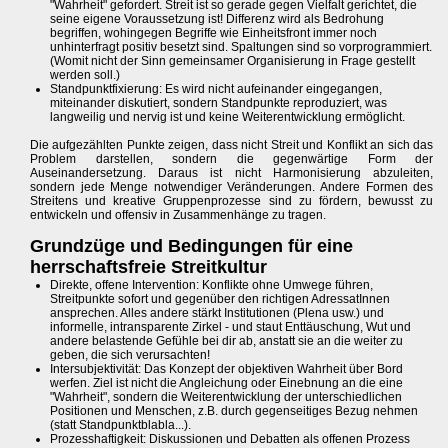
"Wahrheit" gefordert. Streit ist so gerade gegen Vielfalt gerichtet, die
seine eigene Voraussetzung ist! Differenz wird als Bedrohung
begriffen, wohingegen Begriffe wie Einheitsfront immer noch
unhinterfragt positiv besetzt sind. Spaltungen sind so vorprogrammiert.
(Womit nicht der Sinn gemeinsamer Organisierung in Frage gestellt
werden soll.)
Standpunktfixierung: Es wird nicht aufeinander eingegangen,
miteinander diskutiert, sondern Standpunkte reproduziert, was
langweilig und nervig ist und keine Weiterentwicklung ermöglicht.
Die aufgezählten Punkte zeigen, dass nicht Streit und Konflikt an sich das
Problem darstellen, sondern die gegenwärtige Form der
Auseinandersetzung. Daraus ist nicht Harmonisierung abzuleiten,
sondern jede Menge notwendiger Veränderungen. Andere Formen des
Streitens und kreative Gruppenprozesse sind zu fördern, bewusst zu
entwickeln und offensiv in Zusammenhänge zu tragen.
Grundzüge und Bedingungen für eine
herrschaftsfreie Streitkultur
Direkte, offene Intervention: Konflikte ohne Umwege führen,
Streitpunkte sofort und gegenüber den richtigen AdressatInnen
ansprechen. Alles andere stärkt Institutionen (Plena usw.) und
informelle, intransparente Zirkel - und staut Enttäuschung, Wut und
andere belastende Gefühle bei dir ab, anstatt sie an die weiter zu
geben, die sich verursachten!
Intersubjektivität: Das Konzept der objektiven Wahrheit über Bord
werfen. Ziel ist nicht die Angleichung oder Einebnung an die eine
"Wahrheit", sondern die Weiterentwicklung der unterschiedlichen
Positionen und Menschen, z.B. durch gegenseitiges Bezug nehmen
(statt Standpunktblabla...).
Prozesshaftigkeit: Diskussionen und Debatten als offenen Prozess