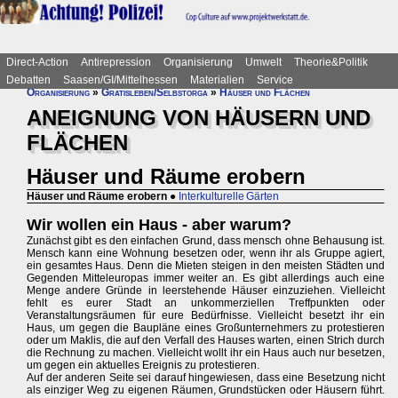
Direct-Action
Antirepression
Organisierung
Umwelt
Theorie&Politik
Debatten
Saasen/GI/Mittelhessen
Materialien
Service
Organisierung
»
Gratisleben/Selbstorga
»
Häuser und Flächen
ANEIGNUNG VON HÄUSERN UND
FLÄCHEN
Häuser und Räume erobern
Häuser und Räume erobern
●
Interkulturelle Gärten
Wir wollen ein Haus - aber warum?
Zunächst gibt es den einfachen Grund, dass mensch ohne Behausung ist.
Mensch kann eine Wohnung besetzen oder, wenn ihr als Gruppe agiert,
ein gesamtes Haus. Denn die Mieten steigen in den meisten Städten und
Gegenden Mitteleuropas immer weiter an. Es gibt allerdings auch eine
Menge andere Gründe in leerstehende Häuser einzuziehen. Vielleicht
fehlt es eurer Stadt an unkommerziellen Treffpunkten oder
Veranstaltungsräumen für eure Bedürfnisse. Vielleicht besetzt ihr ein
Haus, um gegen die Baupläne eines Großunternehmers zu protestieren
oder um Maklis, die auf den Verfall des Hauses warten, einen Strich durch
die Rechnung zu machen. Vielleicht wollt ihr ein Haus auch nur besetzen,
um gegen ein aktuelles Ereignis zu protestieren.
Auf der anderen Seite sei darauf hingewiesen, dass eine Besetzung nicht
als einziger Weg zu eigenen Räumen, Grundstücken oder Häusern führt.