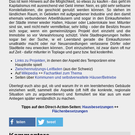
Das ist kein Hinweis auf die Möglichkeit, so etwas zu kaufen - das geht im
Kapitalismus mit ausreichend viel Geld immer. Nein, es gibt sehr seltsame
Konstellationen, die geschickt genutzt werden können. So stehen im
ländlichen Raum, in Gebieten mit aufgegebener Industrie und den damit
ehemals verbundenen Arbeitihäusern und sogar in den Einkaufsmeilen
der Städte immer wieder Hallen, Häuser oder Ladenlokale leer. Mitunter
sind sie, weil nicht mehr vermittelbar, sehr billig - oder die Besitzis freuen
sich sogar, wenn ein gemeinnütziges Projekt dort einzieht und die
Immobilie so vor Verwahrlosung schützt. Viele Stadtregierungen helfen
sogar bei der Suche, w eil Leerstand gerade die Einkaufszonen
unattraktiv macht oder nur Neuansiedlungen verlassene Dörfer oder
Stadtteile neu erwecken können.. Dort einzuziehen, ist zwar dann oft nur
auf Zeit - dafür mitunter in Toplage und ganz bzw. fast kostenfrei.
Links zu Projekten
, in denen der Aspekt des Temporären eine
Hauptrolle spielt
Zwischennutzungs-Leitfaden
(aus der Schweiz)
Auf
Wikipedia
++
Fachartikel zum Thema
Seiten über
Kommunen und selbstverwaltete Häuser/Betriebe
Überlegt euch also gut, ob und warum ihr in ein leerstehendes Gebäude
einziehen wollt, sammelt die Aspekte (oft hilft die konkrete, regionale
Situation um zu argumentieren) und formuliert sie klar aus um euer
Anliegen später verständlich zu machen.
Tipps auf den Direct-Action-Seiten:
Hausbesetzungen
++
Flächenbesetzungen