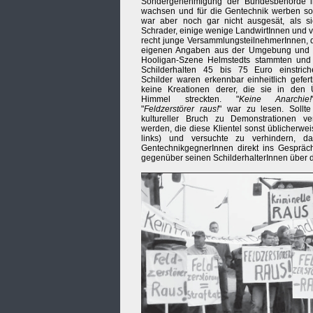
Sondergenehmigung der Bundesbehörde 
wachsen und für die Gentechnik werben sol
war aber noch gar nicht ausgesät, als s
Schrader, einige wenige LandwirtInnen und v
recht junge VersammlungsteilnehmerInnen, 
eigenen Angaben aus der Umgebung und 
Hooligan-Szene Helmstedts stammten und 
Schilderhalten 45 bis 75 Euro einstrich
Schilder waren erkennbar einheitlich geferti
keine Kreationen derer, die sie in den 
Himmel streckten. "
Keine Anarchie!
"
Feldzerstörer raus!
" war zu lesen. Sollt
kultureller Bruch zu Demonstrationen ve
werden, die diese Klientel sonst üblicherwe
links) und versuchte zu verhindern, 
GentechnikgegnerInnen direkt ins Gesprä
gegenüber seinen SchilderhalterInnen über 