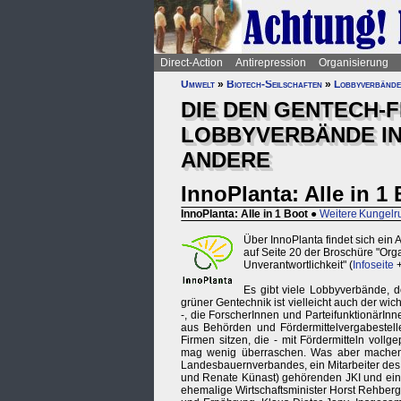
Direct-Action
Antirepression
Organisierung
Umwelt
»
Biotech-Seilschaften
»
Lobbyverbände
DIE DEN GENTECH-F
LOBBYVERBÄNDE IN
ANDERE
InnoPlanta: Alle in 1
InnoPlanta: Alle in 1 Boot
●
Weitere Kungel
Über InnoPlanta findet sich ein 
auf Seite 20 der Broschüre "Orga
Unverantwortlichkeit" (
Infoseite
Es gibt viele Lobbyverbände, do
grüner Gentechnik ist vielleicht auch der wic
-, die ForscherInnen und ParteifunktionärInn
aus Behörden und Fördermittelvergabestell
Firmen sitzen, die - mit Fördermitteln voll
mag wenig überraschen. Was aber machen di
Landesbauernverbandes, ein Mitarbeiter des 
und Renate Künast) gehörenden JKI und ein 
ehemalige Wirtschaftsminister Horst Rehber