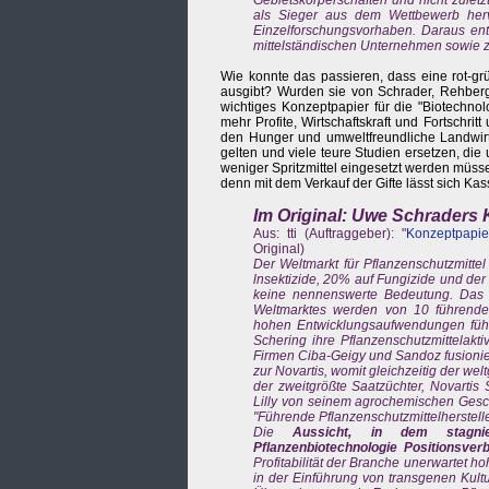
als Sieger aus dem Wettbewerb herv
Einzelforschungsvorhaben. Daraus ent
mittelständischen Unternehmen sowie za
Wie konnte das passieren, dass eine rot-g
ausgibt? Wurden sie von Schrader, Rehberg
wichtiges Konzeptpapier für die "Biotechno
mehr Profite, Wirtschaftskraft und Fortsch
den Hunger und umweltfreundliche Landwirt
gelten und viele teure Studien ersetzen, di
weniger Spritzmittel eingesetzt werden müsse
denn mit dem Verkauf der Gifte lässt sich K
Im Original: Uwe Schraders
Aus: tti (Auftraggeber): "
Konzeptpapie
Original)
Der Weltmarkt für Pflanzenschutzmittel 
lnsektizide, 20% auf Fungizide und der 
keine nennenswerte Bedeutung. Das Pfl
Weltmarktes werden von 10 führenden
hohen Entwicklungsaufwendungen führt
Schering ihre Pflanzenschutzmittelak
Firmen Ciba-Geigy und Sandoz fusionie
zur Novartis, womit gleichzeitig der wel
der zweitgrößte Saatzüchter, Novarti
Lilly von seinem agrochemischen Gesch
"Führende Pflanzenschutzmittelherstelle
Die
Aussicht, in dem stagnie
Pflanzenbiotechnologie Positionsver
Profitabilität der Branche unerwartet h
in der Einführung von transgenen Kult