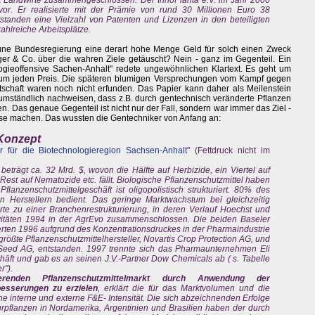
or. Er realisierte mit der Prämie von rund 30 Millionen Euro 38
standen eine Vielzahl von Patenten und Lizenzen in den beteiligten
hlreiche Arbeitsplätze.
rüne Bundesregierung eine derart hohe Menge Geld für solch einen Zweck
er & Co. über die wahren Ziele getäuscht? Nein - ganz im Gegenteil. Ein
logieoffensive Sachen-Anhalt" redete ungewöhnlichen Klartext. Es geht um
ritt um jeden Preis. Die späteren blumigen Versprechungen vom Kampf gegen
schaft waren noch nicht erfunden. Das Papier kann daher als Meilenstein
e umständlich nachweisen, dass z.B. durch gentechnisch veränderte Pflanzen
n. Das genaue Gegenteil ist nicht nur der Fall, sondern war immer das Ziel -
asse machen. Das wussten die Gentechniker von Anfang an:
 Konzept
r für die Biotechnologieregion Sachsen-Anhalt
" (Fettdruck nicht im
beträgt ca. 32 Mrd. $, wovon die Hälfte auf Herbizide, ein Viertel auf
Rest auf Nematozide etc. fällt. Biologische Pflanzenschutzmittel haben
anzenschutzmittelgeschäft ist oligopolistisch strukturiert. 80% des
 Herstellern bedient. Das geringe Marktwachstum bei gleichzeitig
e zu einer Branchenrestrukturierung, in deren Verlauf Hoechst und
tivitäten 1994 in der AgrEvo zusammenschlossen. Die beiden Baseler
rten 1996 aufgrund des Konzentrationsdruckes in der Pharmaindustrie
tgrößte Pflanzenschutzmittelhersteller, Novartis Crop Protection AG, und
s Seed AG, entstanden. 1997 trennte sich das Pharmaunternehmen Eli
äft und gab es an seinen J.V.-Partner Dow Chemicals ab ( s. Tabelle
r").
renden Pflanzenschutzmittelmarkt durch Anwendung der
besserungen zu erzielen
, erklärt die für das Marktvolumen und die
ohe interne und externe F&E- Intensität. Die sich abzeichnenden Erfolge
urpflanzen in Nordamerika, Argentinien und Brasilien haben der durch