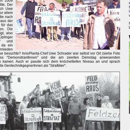
im 2009
lte. Der
ich Uwe
or allem
die nach
aus der
für das
en. Die
gt, also
Üplinger
" und
e da ein
rmieden
ise besuchte? InnoPlanta-Chef Uwe Schrader war selbst vor Ort (siehe Foto
dass "DemonstrantInnen" und die am zweiten Demotag anwesenden
ch kamen. Auch er passte sich dem knöcheltiefen Niveau an und sprach
die GentechnikgegnerInnen als "
Straftäter
".