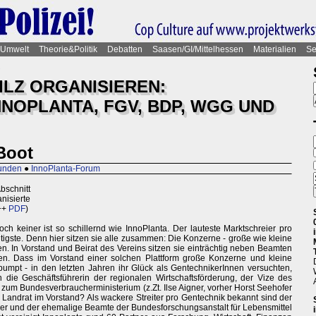
Umwelt
Theorie&Politik
Debatten
Saasen/GI/Mittelhessen
Materialien
Se
ILZ ORGANISIEREN:
NOPLANTA, FGV, BDP, WGG UND
 Boot
runden
●
InnoPlanta-Forum
Abschnitt
nisierte
++
PDF
)
ch keiner ist so schillernd wie InnoPlanta. Der lauteste Marktschreier pro
htigste. Denn hier sitzen sie alle zusammen: Die Konzerne - große wie kleine
en. In Vorstand und Beirat des Vereins sitzen sie einträchtig neben Beamten
en. Dass im Vorstand einer solchen Plattform große Konzerne und kleine
gepumpt - in den letzten Jahren ihr Glück als GentechnikerInnen versuchten,
e Geschäftsführerin der regionalen Wirtschaftsförderung, der Vize des
zum Bundesverbraucherministerium (z.Zt. Ilse Aigner, vorher Horst Seehofer
Landrat im Vorstand? Als wackere Streiter pro Gentechnik bekannt sind der
ger und der ehemalige Beamte der Bundesforschungsanstalt für Lebensmittel