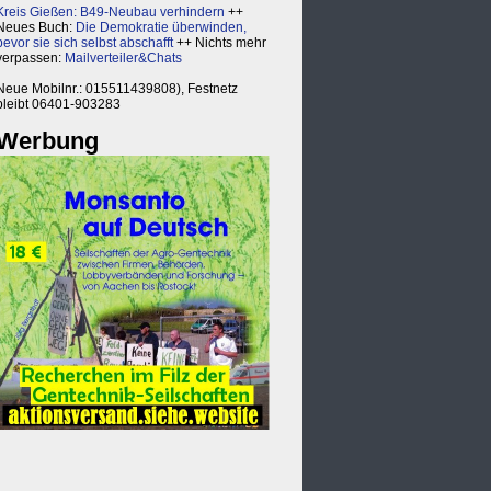
Kreis Gießen: B49-Neubau verhindern
++
Neues Buch:
Die Demokratie überwinden,
bevor sie sich selbst abschafft
++ Nichts mehr
verpassen:
Mailverteiler&Chats
Neue Mobilnr.: 015511439808), Festnetz
bleibt 06401-903283
Werbung