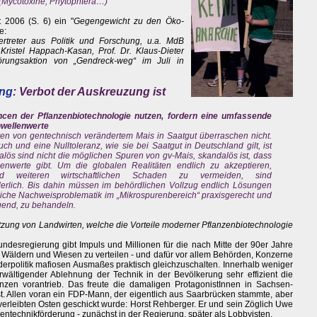
 (Mycotoxine, Phytophtera…)
t 2006 (S. 6) ein "
Gegengewicht zu den Öko-
e:
ertreter aus Politik und Forschung, u.a. MdB
ristel Happach-Kasan, Prof. Dr. Klaus-Dieter
törungsaktion von „Gendreck-weg“ im Juli in
ung
: Verbot der Auskreuzung ist
ncen der Pflanzenbiotechnologie nutzen, fordern eine umfassende
hwellenwerte
en von gentechnisch verändertem Mais in Saatgut überraschen nicht.
ch und eine Nulltoleranz, wie sie bei Saatgut in Deutschland gilt, ist
alös sind nicht die möglichen Spuren von gv-Mais, skandalös ist, dass
nwerte gibt. Um die globalen Realitäten endlich zu akzeptieren,
nd weiteren wirtschaftlichen Schaden zu vermeiden, sind
derlich. Bis dahin müssen im behördlichen Vollzug endlich Lösungen
iche Nachweisproblematik im „Mikrospurenbereich“ praxisgerecht und
gend, zu behandeln.
ützung von Landwirten, welche die Vorteile moderner Pflanzenbiotechnologie
ndesregierung gibt Impuls und Millionen für die nach Mitte der 90er Jahre
 Wäldern und Wiesen zu verteilen - und dafür vor allem Behörden, Konzerne
rderpolitik mafiosen Ausmaßes praktisch gleichzuschalten. Innerhalb weniger
erwältigender Ablehnung der Technik in der Bevölkerung sehr effizient die
nzen vorantrieb. Das freute die damaligen ProtagonistInnen in Sachsen-
st. Allen voran ein FDP-Mann, der eigentlich aus Saarbrücken stammte, aber
inverleibten Osten geschickt wurde: Horst Rehberger. Er und sein Zöglich Uwe
ntechnikförderung - zunächst in der Regierung, später als Lobbyisten.