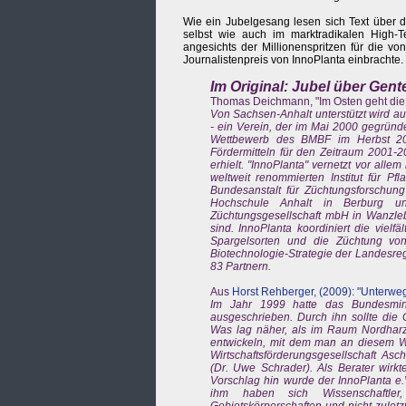
Wie ein Jubelgesang lesen sich Text über d
selbst wie auch im marktradikalen High-Te
angesichts der Millionenspritzen für die v
Journalistenpreis von InnoPlanta einbrachte.
Im Original: Jubel über Gen
Thomas Deichmann, "Im Osten geht die 
Von Sachsen-Anhalt unterstützt wird au
- ein Verein, der im Mai 2000 gegründe
Wettbewerb des BMBF im Herbst 200
Fördermitteln für den Zeitraum 2001-
erhielt. "InnoPlanta" vernetzt vor all
weltweit renommierten Institut für Pf
Bundesanstalt für Züchtungsforschung 
Hochschule Anhalt in Berburg u
Züchtungsgesellschaft mbH in Wanzl
sind. InnoPlanta koordiniert die viel
Spargelsorten und die Züchtung von 
Biotechnologie-Strategie der Landesreg
83 Partnern.
Aus
Horst Rehberger, (2009): "Unterwe
Im Jahr 1999 hatte das Bundesmin
ausgeschrieben. Durch ihn sollte die
Was lag näher, als im Raum Nordharz/
entwickeln, mit dem man an diesem W
Wirtschaftsförderungsgesellschaft As
(Dr. Uwe Schrader). Als Berater wirk
Vorschlag hin wurde der InnoPlanta e.
ihm haben sich Wissenschaftler, 
Gebietskörperschaften und nicht zulet