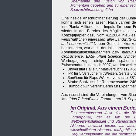
Übernahme und Fusion von Pflanzens
Momentum gegeben und zu einer regen 
Saatzuchtbranche geführt.
Eine riesige Anschubfinanzierung der Bund
konnte sich sehen lassen: Nach Jahren d
InnoPlanta-Millionen ein Impuls für neue F
wieder in den Bereich des Möglichkeiten. 
Konzeptpapier dazu vom 4.2.2004 hieß es:
wirtschaftlichen Interessen aller Landwirte
und Lebensmittel.
" Neben Gentechnikkonzer
beisteuerten, war auch der Initiatorenverei
Kommunikationsmaßnahmen bzw. hierfür no
CropScience, BASF Plant Science, Syngent
Werbegag zog - einige Jahre später mü
Zwischendurch, nämlich 2007, wurden weit
Universität Halle für Maisversuch: 112.45
IPK für 5 Versuche mit Weizen, Gerste u
SunGene für Raps-/Weizenversuche: 381
Strube Saatzucht für Rübenversuche: 24
Humboldt-Universität Berlin für Experime
Auch sonst sind die Verbindungen von Staat
fand "
das 7. InnoPlanta Forum ... am 19. Sept
Im Original: Aus einem Beric
Zusammenfassend lässt sich die Biot
Förderpolitik, der es um die Ent
Wettbewerbsfahigkeit und Standortsich
Akteuren bewusst forciert als auch
wirtschaftlichen Akteuren maßgeblich 
Regulierungspolitik, die die rechtli