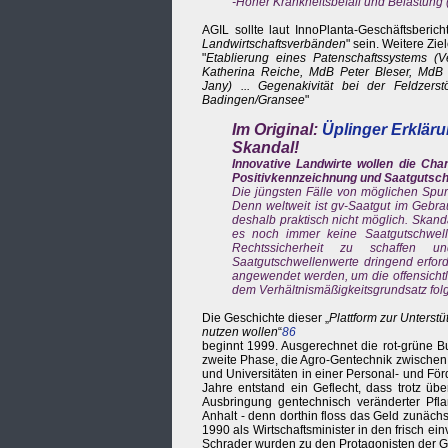
-Hoher Krankheitsbefall und Belastung
AGIL sollte laut InnoPlanta-Geschäftsberich
Landwirtschaftsverbänden
" sein. Weitere Ziel
"
Etablierung eines Patenschaftssystems (V
Katherina Reiche, MdB Peter Bleser, MdB K
Jany) ... Gegenakivität bei der Feldzers
Badingen/Gransee
"
Im Original:
Üplinger Erklär
Skandal!
Innovative Landwirte wollen die Cha
Positivkennzeichnung und Saatgutsc
Die jüngsten Fälle von möglichen Spur
Denn weltweit ist gv-Saatgut im Gebrau
deshalb praktisch nicht möglich. Skand
es noch immer keine Saatgutschwelle
Rechtssicherheit zu schaffen u
Saatgutschwellenwerte dringend erfor
angewendet werden, um die offensichtl
dem Verhältnismäßigkeitsgrundsatz fol
Die Geschichte dieser „
Plattform zur Unterst
nutzen wollen
“
86
beginnt 1999. Ausgerechnet die rot-grüne Bu
zweite Phase, die Agro-Gentechnik zwischen
und Universitäten in einer Personal- und Fö
Jahre entstand ein Geflecht, dass trotz üb
Ausbringung gentechnisch veränderter Pfla
Anhalt - denn dorthin floss das Geld zunäch
1990 als Wirtschaftsminister in den frisch e
Schrader wurden zu den Protagonisten der Ge