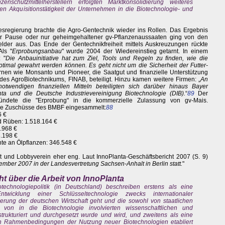
chutzmittelherstellern erfolgten Marktkonsolidierung weiteres
Akquisitionstätigkeit der Unternehmen in die Biotechnologie- und
esregierung brachte die Agro-Gentechnik wieder ins Rollen. Das Ergebnis
er Pause oder nur geheimgehaltener gv-Pflanzenaussaaten ging von den
elder aus. Das Ende der Gentechnikfreiheit mittels Auskreuzungen rückte
Als "
Erprobungsanbau
" wurde 2004 der Wiedereinstieg getarnt. In einem
 "
Die Anbauinitiative hat zum Ziel, Tools und Regeln zu finden, wie die
 optimal gewahrt werden können. Es geht nicht um die Sicherheit der Futter-
nen wie Monsanto und Pioneer, die Saatgut und finanzielle Unterstützung
n des AgroBiotechnikums, FINAB, beteiligt. Hinzu kamen weitere Firmen: „
An
twendigen finanziellen Mitteln beteiligten sich darüber hinaus Bayer
a und die Deutsche Industrievereinigung Biotechnologie (DIB).
“
89
Der
ndete die "Erprobung" in die kommerzielle Zulassung von gv-Mais.
ere Zuschüsse des BMBF eingesammelt:
88
6 €
nd Rüben: 1.518.164 €
.968 €
8.198 €
nte an Ölpflanzen: 346.548 €
 und Lobbyverein eher eng. Laut InnoPlanta-Geschäftsbericht 2007 (S. 9)
ember 2007 in der Landesvertretung Sachsen-Anhalt in Berlin statt.
"
ht über die Arbeit von InnoPlanta
echnologiepolitik (in Deutschland) beschreiben erstens als eine
wicklung einer Schlüsseltechnologie zwecks internationaler
erung der deutschen Wirtschaft geht und die sowohl von staatlichen
 von in die Biotechnologie involvierten wissenschaftlichen und
strukturiert und durchgesetzt wurde und wird, und zweitens als eine
chen Rahmenbedingungen der Nutzung neuer Biotechnologien etabliert