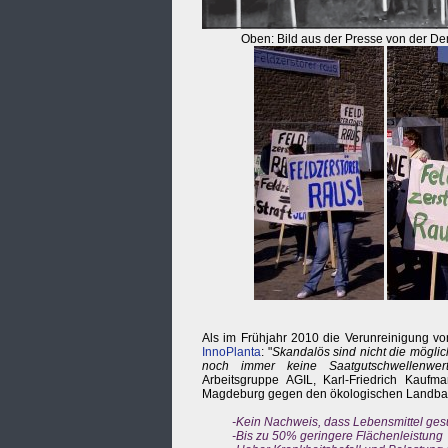
Oben: Bild aus der Presse von der D
Als im Frühjahr 2010 die Verunreinigung vo
InnoPlanta
: "
Skandalös sind nicht die möglic
noch immer keine Saatgutschwellenwert
Arbeitsgruppe AGIL, Karl-Friedrich Kaufm
Magdeburg gegen den ökologischen Landbau
-Kein Nachweis, dass Lebensmittel ges
-Bis zu 50% geringere Flächenleistung