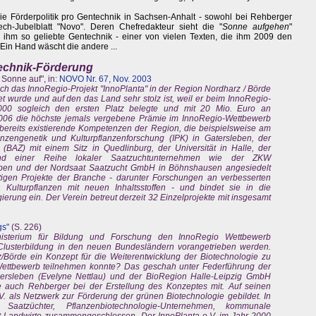
ie Förderpolitik pro Gentechnik in Sachsen-Anhalt - sowohl bei Rehberger
ch-Jubelblatt "Novo". Deren Chefredakteur sieht die "
Sonne aufgehen
"
on ihm so geliebte Gentechnik - einer von vielen Texten, die ihm 2009 den
 Ein Hand wäscht die andere ...
technik-Förderung
Sonne auf", in:
NOVO Nr. 67, Nov. 2003
ch das InnoRegio-Projekt "InnoPlanta" in der Region Nordharz / Börde
t wurde und auf den das Land sehr stolz ist, weil er beim InnoRegio-
0 sogleich den ersten Platz belegte und mit 20 Mio. Euro an
2006 die höchste jemals vergebene Prämie im InnoRegio-Wettbewerb
em bereits existierende Kompetenzen der Region, die beispielsweise am
lanzengenetik und Kulturpflanzenforschung (IPK) in Gatersleben, der
(BAZ) mit einem Sitz in Quedlinburg, der Universität in Halle, der
nd einer Reihe lokaler Saatzuchtunternehmen wie der ZKW
eben und der Nordsaat Saatzucht GmbH in Böhnshausen angesiedelt
fältigen Projekte der Branche - darunter Forschungen an verbesserten
Kulturpflanzen mit neuen Inhaltsstoffen - und bindet sie in die
ierung ein. Der Verein betreut derzeit 32 Einzelprojekte mit insgesamt
gs"
(S. 226)
isterium für Bildung und Forschung den InnoRegio Wettbewerb
 Clusterbildung in den neuen Bundesländern vorangetrieben werden.
Börde ein Konzept für die Weiterentwicklung der Biotechnologie zu
ettbewerb teilnehmen konnte? Das geschah unter Federführung der
chersleben (Evelyne Nettlau) und der BioRegion Halle-Leipzig GmbH
te auch Rehberger bei der Erstellung des Konzeptes mit. Auf seinen
V. als Netzwerk zur Förderung der grünen Biotechnologie gebildet. In
Saatzüchter, Pflanzenbiotechnologie-Unternehmen, kommunale
zt Landwirte zusammengeschlossen. Der InnoPlanta e.V. im Jahr 2000