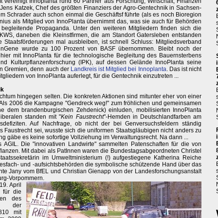
 vereinigt Innoplanta rund 60 Partner aus Forschung, Wirtschaft, Finanzen
at Jens Katzek, Chef des größten Finanziers der Agro-Gentechnik in Sachsen-
m Schrader auch schon einmal die Geschäftsf führte (als es noch Bioregion
us als Mitglied von InnoPlanta übernimmt das, was sie auch für Behörden
egleitende Propaganda. Unter den weiteren Mitgliedern finden sich die
WS, daneben die Kleinstfirmen, die am Standort Gatersleben entstanden
e Staatsförderungen mal ausbleiben, ist schnell Schluss: Mitgliedsverband
SunGene wurde zu 100 Prozent von BASF übernommen. Bleibt noch der
ier mit InnoPlanta für die technologische Begleitung des Bauernsterbens
 und Kulturpflanzenforschung (IPK), auf dessen Gelände InnoPlanta seine
den Gremien, denn auch der
Landkreis ist Mitglied bei Innoplanta
. Das ist nicht
itgliedern von InnoPlanta auferlegt, für die Gentechnik einzutreten ...
ik
reichtum hingegen selten. Die konkreten Aktionen sind mitunter eher von einer
t. Als 2006 die Kampagne "Gendreck weg!" zum fröhlichen und gemeinsamen
e dem brandenburgischen Zehdenick) einluden, mobilisierten InnoPlanta
beralen standen mit "
Kein Faustrecht
"-Hemden in Deutschlandfarben am
efiziten. Auf Nachfrage, ob nicht der bei Genversuchsfeldern ständig
es Faustrecht sei, wusste sich die uniformen Staatsgläubigen nicht anders zu
g gäbe es keine sofortige Vollziehung im Verwaltungsrecht. Na dann ...
s AGIL. Die "innovativen Landwirte" sammelten Patenschaften für die von
anzen. Mit dabei als PatInnen waren die Bundestagsabgeordneten Christel
atssekretärin im Umweltministerium (!) aufgestiegene Katherina Reiche
esfach- und -aufsichtsbehörden die symbolische schützende Hand über das
nte Jany vom BfEL und Christian Gienapp von der Landesforschungsanstalt
burg-Vorpommern.
9. April
 für die
ren des
st der
810 mit