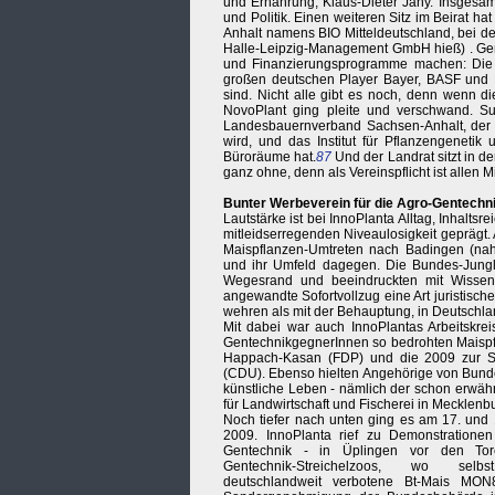
und Ernährung, Klaus-Dieter Jany. Insgesamt
und Politik. Einen weiteren Sitz im Beirat h
Anhalt namens BIO Mitteldeutschland, bei de
Halle-Leipzig-Management GmbH hieß) . Geni
und Finanzierungsprogramme machen: Die b
großen deutschen Player Bayer, BASF und K
sind. Nicht alle gibt es noch, denn wenn di
NovoPlant ging pleite und verschwand. 
Landesbauernverband Sachsen-Anhalt, der h
wird, und das Institut für Pflanzengenetik
Büroräume hat.
87
Und der Landrat sitzt in 
ganz ohne, denn als Vereinspflicht ist allen M
Bunter Werbeverein für die Agro-Gentechn
Lautstärke ist bei InnoPlanta Alltag, Inhalts
mitleidserregenden Niveaulosigkeit gepräg
Maispflanzen-Umtreten nach Badingen (nah
und ihr Umfeld dagegen. Die Bundes-Jungli
Wegesrand und beeindruckten mit Wissensd
angewandte Sofortvollzug eine Art juristisch
wehren als mit der Behauptung, in Deutschlan
Mit dabei war auch InnoPlantas Arbeitskrei
GentechnikgegnerInnen so bedrohten Maispfl
Happach-Kasan (FDP) und die 2009 zur Sta
(CDU). Ebenso hielten Angehörige von Bund
künstliche Leben - nämlich der schon erwäh
für Landwirtschaft und Fischerei in Mecklen
Noch tiefer nach unten ging es am 17. und 1
2009. InnoPlanta rief zu Demonstrationen
Gentechnik - in Üplingen vor den To
Gentechnik-Streichelzoos, wo selb
deutschlandweit verbotene Bt-Mais MON