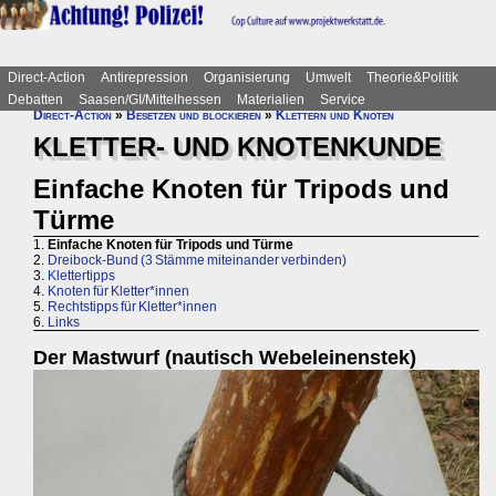
Direct-Action
Antirepression
Organisierung
Umwelt
Theorie&Politik
Debatten
Saasen/GI/Mittelhessen
Materialien
Service
Direct-Action
»
Besetzen und blockieren
»
Klettern und Knoten
KLETTER- UND KNOTENKUNDE
Einfache Knoten für Tripods und
Türme
1.
Einfache Knoten für Tripods und Türme
2.
Dreibock-Bund (3 Stämme miteinander verbinden)
3.
Klettertipps
4.
Knoten für Kletter*innen
5.
Rechtstipps für Kletter*innen
6.
Links
Der Mastwurf (nautisch Webeleinenstek)