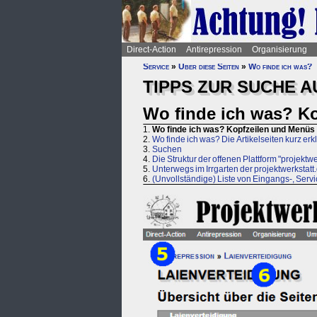
Direct-Action
Antirepression
Organisierung
Service
»
Über diese Seiten
»
Wo finde ich was?
TIPPS ZUR SUCHE A
Wo finde ich was? Ko
1.
Wo finde ich was? Kopfzeilen und Menüs 
2.
Wo finde ich was? Die Artikelseiten kurz erkl
3.
Suchen
4.
Die Struktur der offenen Plattform "projektwe
5.
Unterwegs im Irrgarten der projektwerkstatt.
6.
(Unvollständige) Liste von Eingangs-, Serv