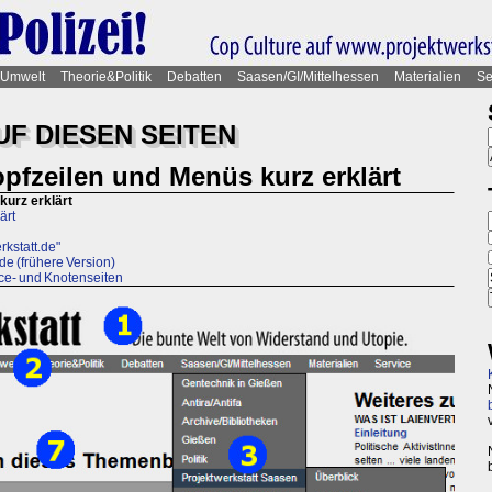
Umwelt
Theorie&Politik
Debatten
Saasen/GI/Mittelhessen
Materialien
Se
UF DIESEN SEITEN
pfzeilen und Menüs kurz erklärt
kurz erklärt
ärt
rkstatt.de"
de (frühere Version)
ice- und Knotenseiten