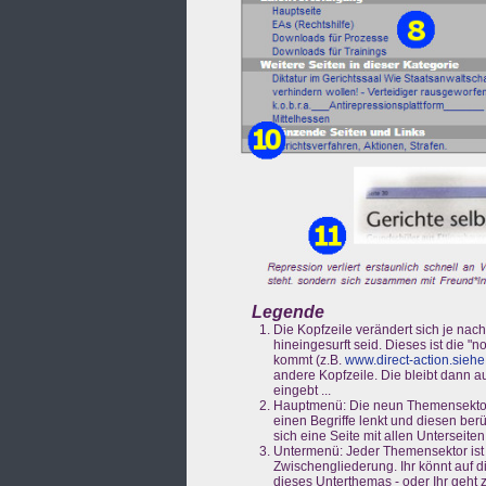
Legende
Die Kopfzeile verändert sich je nac
hineingesurft seid. Dieses ist die 
kommt (z.B.
www.direct-action.siehe
andere Kopfzeile. Die bleibt dann a
eingebt ...
Hauptmenü: Die neun Themensekto
einen Begriffe lenkt und diesen berüh
sich eine Seite mit allen Unterseiten
Untermenü: Jeder Themensektor ist i
Zwischengliederung. Ihr könnt auf di
dieses Unterthemas - oder Ihr geh