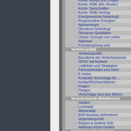
Kohle: Abbau und Folgen
Kohle: RWE (Rh. Revier)
Kohle: Seilschaften
Kohle: RWE-Vortrag
Energiewende hinterfragt
Regenerative Energien
Atomenergie
Ökostrom hinterfragt
Ökostrom-Qualitäten
Utopie: Energie von unten
Aktionen
Klimaleugnung usw.
Verkehrspolitik
Verkehrspolitik
Bausteine der Verkehrswende
ÖPNV mit Nulltarif
Leitbilder und Strategien
Fahrradstraßen und mehr
E-Autos
Konkrete Vorschläge für ...
Nulltarif/Schwarzfahren
Folgen
Fliegen
Vorschläge (aus den 90ern)
Verkehrswende Mittelhessen
Gießen
Lumdatal
Wiesecktal
B49-Neubau verhindern!
Vogelsberg/A49
Region & weitere Orte
Aktionen in/um Gießen