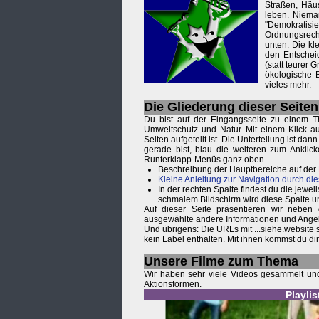
Straßen, Häu
leben. Niema
"Demokratisi
Ordnungsrecht
unten. Die kl
den Entsche
(statt teurer
ökologische 
vieles mehr.
Die Gliederung dieser Seiten
Du bist auf der Eingangsseite zu einem T
Umweltschutz und Natur. Mit einem Klick au
Seiten aufgeteilt ist. Die Unterteilung ist d
gerade bist, blau die weiteren zum Anklic
Runterklapp-Menüs ganz oben.
Beschreibung der Hauptbereiche auf der
Kleine Anleitung zur Navigation durch die
In der rechten Spalte findest du die je
schmalem Bildschirm wird diese Spalte u
Auf dieser Seite präsentieren wir neben
ausgewählte andere Informationen und Ange
Und übrigens: Die URLs mit ...siehe.website
kein Label enthalten. Mit ihnen kommst du d
Unsere Filme zum Thema
Wir haben sehr viele Videos gesammelt und 
Aktionsformen.
Playli