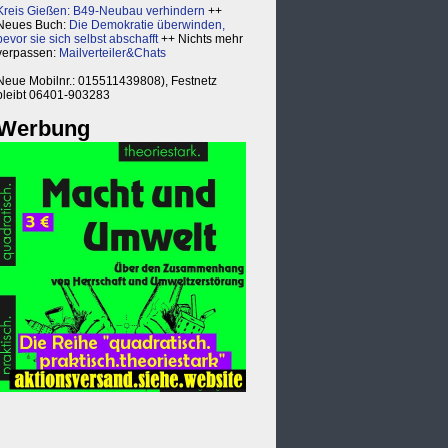
Kreis Gießen: B49-Neubau verhindern
++
Neues Buch:
Die Demokratie überwinden,
bevor sie sich selbst abschafft
++ Nichts mehr
verpassen:
Mailverteiler&Chats
Neue Mobilnr.: 015511439808), Festnetz
bleibt 06401-903283
Werbung