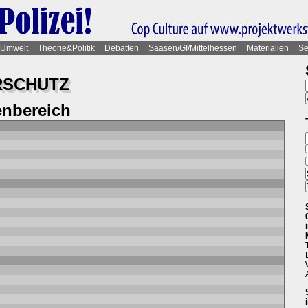
Umwelt
Theorie&Politik
Debatten
Saasen/GI/Mittelhessen
Materialien
Se
RSCHUTZ
nbereich