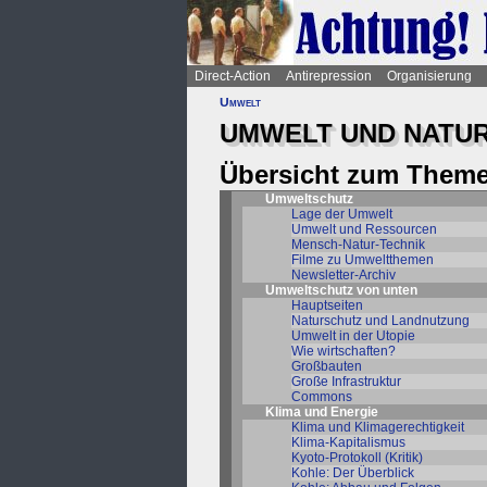
Direct-Action
Antirepression
Organisierung
Umwelt
UMWELT UND NATU
Übersicht zum Theme
Umweltschutz
Lage der Umwelt
Umwelt und Ressourcen
Mensch-Natur-Technik
Filme zu Umweltthemen
Newsletter-Archiv
Umweltschutz von unten
Hauptseiten
Naturschutz und Landnutzung
Umwelt in der Utopie
Wie wirtschaften?
Großbauten
Große Infrastruktur
Commons
Klima und Energie
Klima und Klimagerechtigkeit
Klima-Kapitalismus
Kyoto-Protokoll (Kritik)
Kohle: Der Überblick