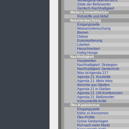
Verweigerte Akteneinsicht
Zitate der Befürworter
Gentech-Nachhaltigkeit
Weitere Umweltthemen
Rohstoffe und Abfall
Naturbeobachtung
Eingangsseite
Wasseruntersuchung
Bienen
Ostsee
Eulenkartierung
Libellen
Heuschrecken
Hallig Hooge
Nachhaltigkeit
Hauptseiten
Nachhaltigkeit: Strategien
Nachhaltigkeit: Gentechnik
Was ist Agenda 21?
Agenda 21: Kurzkritik
Agenda 21: Mehr Infos
Berichte aus Städten
Agenda 21 in Gießen
Agenda 21: UN-Konferenzen
Agenda 21: Befürworter
Konsumkritik-Kritik
Öko-Kapitalismus
Eingangsseite
Nähe zu Konzernen
Öko-Profite
Grüne Geldanlagen
Ruf nach mehr Markt