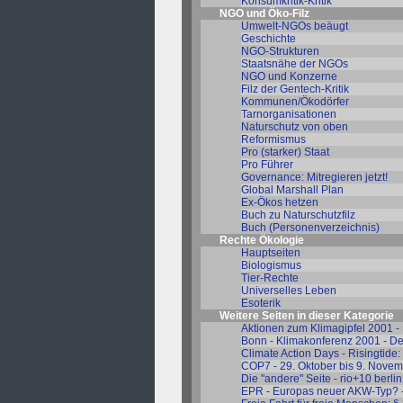
Konsumkritik-Kritik
NGO und Öko-Filz
Umwelt-NGOs beäugt
Geschichte
NGO-Strukturen
Staatsnähe der NGOs
NGO und Konzerne
Filz der Gentech-Kritik
Kommunen/Ökodörfer
Tarnorganisationen
Naturschutz von oben
Reformismus
Pro (starker) Staat
Pro Führer
Governance: Mitregieren jetzt!
Global Marshall Plan
Ex-Ökos hetzen
Buch zu Naturschutzfilz
Buch (Personenverzeichnis)
Rechte Ökologie
Hauptseiten
Biologismus
Tier-Rechte
Universelles Leben
Esoterik
Weitere Seiten in dieser Kategorie
Aktionen zum Klimagipfel 2001 - 
Bonn - Klimakonferenz 2001 - De
Climate Action Days - Risingtide:
COP7 - 29. Oktober bis 9. Nove
Die "andere" Seite - rio+10 berl
EPR - Europas neuer AKW-Typ? 