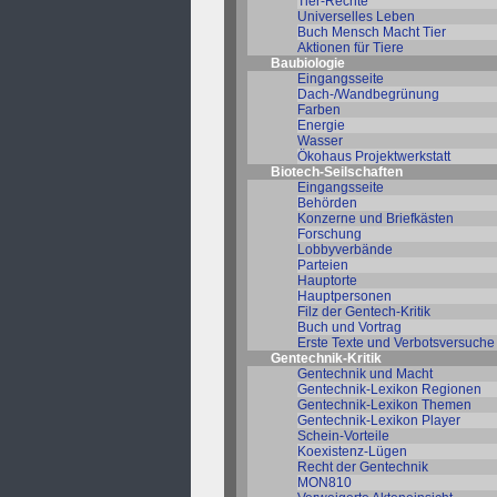
Tier-Rechte
Universelles Leben
Buch Mensch Macht Tier
Aktionen für Tiere
Baubiologie
Eingangsseite
Dach-/Wandbegrünung
Farben
Energie
Wasser
Ökohaus Projektwerkstatt
Biotech-Seilschaften
Eingangsseite
Behörden
Konzerne und Briefkästen
Forschung
Lobbyverbände
Parteien
Hauptorte
Hauptpersonen
Filz der Gentech-Kritik
Buch und Vortrag
Erste Texte und Verbotsversuche
Gentechnik-Kritik
Gentechnik und Macht
Gentechnik-Lexikon Regionen
Gentechnik-Lexikon Themen
Gentechnik-Lexikon Player
Schein-Vorteile
Koexistenz-Lügen
Recht der Gentechnik
MON810