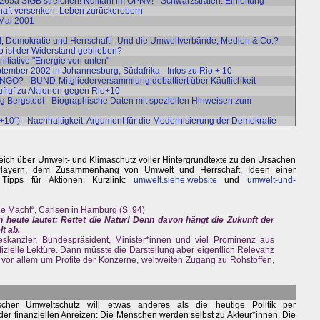
 265a StGB streichen! Nulltarif im ÖPNV! - Schwarzstrafen: Einleitung
chaft versenken. Leben zurückerobern
 Mai 2001
hl, Demokratie und Herrschaft - Und die Umweltverbände, Medien & Co.?
 ist der Widerstand geblieben?
nitiative "Energie von unten"
eptember 2002 in Johannesburg, Südafrika - Infos zu Rio + 10
che NGO? - BUND-Mitgliederversammlung debattiert über Käuflichkeit
ufruf zu Aktionen gegen Rio+10
g Bergstedt - Biographische Daten mit speziellen Hinweisen zum
+10“) - Nachhaltigkeit: Argument für die Modernisierung der Demokratie
eich über Umwelt- und Klimaschutz voller Hintergrundtexte zu den Ursachen
 Playern, dem Zusammenhang von Umwelt und Herrschaft, Ideen einer
Tipps für Aktionen. Kurzlink:
umwelt.siehe.website
und
umwelt-und-
ie Macht“, Carlsen in Hamburg (S. 94)
heute lautet: Rettet die Natur! Denn davon hängt die Zukunft der
t ab.
skanzler, Bundespräsident, Minister*innen und viel Prominenz aus
fizielle Lektüre. Dann müsste die Darstellung aber eigentlich Relevanz
er vor allem um Profite der Konzerne, weltweiten Zugang zu Rohstoffen,
ischer Umweltschutz will etwas anderes als die heutige Politik per
er finanziellen Anreizen: Die Menschen werden selbst zu Akteur*innen. Die