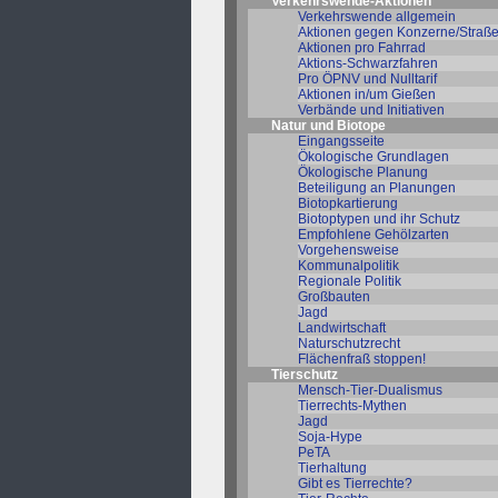
Verkehrswende-Aktionen
Verkehrswende allgemein
Aktionen gegen Konzerne/Straß
Aktionen pro Fahrrad
Aktions-Schwarzfahren
Pro ÖPNV und Nulltarif
Aktionen in/um Gießen
Verbände und Initiativen
Natur und Biotope
Eingangsseite
Ökologische Grundlagen
Ökologische Planung
Beteiligung an Planungen
Biotopkartierung
Biotoptypen und ihr Schutz
Empfohlene Gehölzarten
Vorgehensweise
Kommunalpolitik
Regionale Politik
Großbauten
Jagd
Landwirtschaft
Naturschutzrecht
Flächenfraß stoppen!
Tierschutz
Mensch-Tier-Dualismus
Tierrechts-Mythen
Jagd
Soja-Hype
PeTA
Tierhaltung
Gibt es Tierrechte?