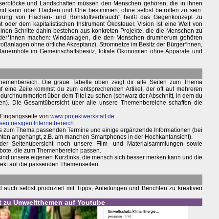
serblöcke und Landschaften müssen den Menschen gehören, die in ihnen
nd kann über Flächen und Orte bestimmen, ohne selbst betroffen zu sein.
erung von Flächen- und Rohstoffverbrauch" heißt das Gegenkonzept zu
 oder dem kapitalistischen Instrument Ökosteuer. Vision ist eine Welt von
einen Schritte dahin bestehen aus konkreten Projekte, die die Menschen zu
ider*innen machen: Windanlagen, die den Menschen drumherum gehören
 Großanlagen ohne örtliche Akzeptanz), Stromnetze im Besitz der Bürger*nnen,
Bauernhöfe im Gemeinschaftsbesitz, lokale Ökonomien ohne Apparate und
hemenbereich. Die graue Tabelle oben zeigt dir alle Seiten zum Thema
f eine Zeile kommst du zum entsprechenden Artikel, der oft auf mehreren
ann durchnummeriert über dem Titel zu sehen (schwarz der Abschnitt, in dem du
ken). Die Gesamtübersicht über alle unsere Themenbereiche schaffen die
 Eingangsseite von
www.projektwerkstatt.de
sen riesigen Internetbereich
weils zum Thema passenden Termine und einige ergänzende Informationen (bei
nten angehängt, z.B. am manchen Smartphones in der Hochkantansicht).
 der Seitenübersicht noch unsere Film- und Materialsammlungen sowie
bote, die zum Themenbereich passen.
 sind unsere eigenen Kurzlinks, die mensch sich besser merken kann und die
irekt auf die passenden Themenseiten.
auch selbst produziert mit Tipps, Anleitungen und Berichten zu kreativen
st zu Umweltthemen auf Youtube