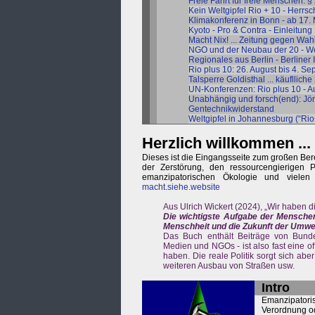
Freie Fahrt für freie Menschen: §
Kein Weltgipfel Rio + 10 - Herrs
Klimakonferenz in Bonn - ab 17.
Kyoto - Pro & Contra - Einleitung
Macht Nix! ... Zeitung gegen Wa
NGO und der Neubau der 20 - Wo
Regionales aus Berlin - Berliner I
Rio plus 10: 26. August bis 4. S
Talsperre Goldisthal ... käuflli
UN-Konferenzen: Rio plus 10 - A
Unabhängig und forsch(end): Jör
Gentechnikwiderstand
Weltgipfel in Johannesburg (“Rio
Herzlich willkommen ...
Dieses ist die Eingangsseite zum großen Ber
der Zerstörung, den ressourcengierigen
emanzipatorischen Ökologie und vielen 
macht.siehe.website
Aus Ulrich Wickert (2024), „Wir haben d
Die wichtigste Aufgabe der Menschen 
Menschheit und die Zukunft der Umwel
Das Buch enthält Beiträge von Bunde
Medien und NGOs - ist also fast eine of
haben. Die reale Politik sorgt sich ab
weiteren Ausbau von Straßen usw.
Intro
Emanzipator
Verordnung od