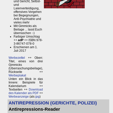
und Gericht, Selbst-
und
Laienverteidigung,
offensives Vorgehen
bei Begegnungen,
Anti-Psychiatrie und
vieles mehr
Mit Gimmicks als
Beilage ... lasst Euch
überraschen :-)
Farbiger Umschlag
++
adP
++ ISBN 978-
3-86747-078-0
Erschienen am 1.
Juli 2017
Werbezettel
++ Oben:
Titel, eines von drei
Gimmicks
(Überraschungsbeilage),
Rückseite ++
Werbeplakat
Unten ein Blick in das
Innere: Beispiele für
Kalendarium ++
Textseiten ++
Download
des Kalender als PDF
++
Werbeanzeige
(als
jpg
)
ANTIREPRESSION (GERICHTE, POLIZEI)
Antirepressions-Reader