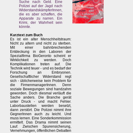
Suche nach Geld. Eine
Polizei auf der Jagd nach
WiderstandskämpferInnen,
die es aber schaffen, die
Apparate zu narren. Ein
Krimi, der Wahrheit sein
könnte.
Kurztext zum Buch
Es ist ein alter Menschheitstraum:
Nicht zu altern und nicht zu sterben.
Mit einer bahnbrechenden
Entdeckung in den Laboren der
Spezialfirma BioGeronto scheint er
Wirklichkeit zu werden. Doch
Komplikationen treten auf. Die
Technik wird teuer - und es bedarf der
Forschung an Embryonen.
Gesellschaftlicher Widerstand regt
sich - üblicherweise kein Problem für
die FirmenmanagerInnen. Denn
soziale Bewegungen sind handzahm
geworden. Doch diesmal verläuft die
Sache anders. Die Branche gerät
unter Druck - und macht Fehler.
Laborbaustellen werden besetzt,
dann zerstört. Die Polizei nimmt ihre
GegnerInnen auch zu leicht. Und
muss lernen. Eine Sonderkommission
ermittelt. Das Drama nimmt seinen
Lauf. Zwischen Spurensicherung,
Vernehmungen, öffentlichen Debatten