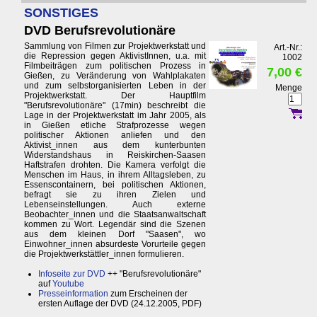
SONSTIGES
DVD Berufsrevolutionäre
Sammlung von Filmen zur Projektwerkstatt und
Art.-Nr.:
die Repression gegen AktivistInnen, u.a. mit
1002
Filmbeiträgen zum politischen Prozess in
7,00 €
Gießen, zu Veränderung von Wahlplakaten
und zum selbstorganisierten Leben in der
Menge
Projektwerkstatt. Der Hauptfilm
"Berufsrevolutionäre" (17min) beschreibt die
Lage in der Projektwerkstatt im Jahr 2005, als
in Gießen etliche Strafprozesse wegen
politischer Aktionen anliefen und den
Aktivist_innen aus dem kunterbunten
Widerstandshaus in Reiskirchen-Saasen
Haftstrafen drohten. Die Kamera verfolgt die
Menschen im Haus, in ihrem Alltagsleben, zu
Essenscontainern, bei politischen Aktionen,
befragt sie zu ihren Zielen und
Lebenseinstellungen. Auch externe
Beobachter_innen und die Staatsanwaltschaft
kommen zu Wort. Legendär sind die Szenen
aus dem kleinen Dorf "Saasen", wo
Einwohner_innen absurdeste Vorurteile gegen
die Projektwerkstättler_innen formulieren.
Infoseite zur DVD
++ "Berufsrevolutionäre"
auf
Youtube
Presseinformation
zum Erscheinen der
ersten Auflage der DVD (24.12.2005, PDF)