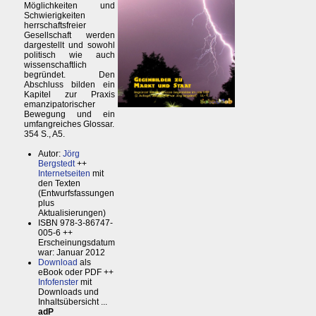
Möglichkeiten und
Schwierigkeiten
herrschaftsfreier
Gesellschaft werden
dargestellt und sowohl
politisch wie auch
wissenschaftlich
begründet. Den
Abschluss bilden ein
Kapitel zur Praxis
emanzipatorischer
Bewegung und ein
umfangreiches Glossar.
354 S., A5.
Autor:
Jörg
Bergstedt
++
Internetseiten
mit
den Texten
(Entwurfsfassungen
plus
Aktualisierungen)
ISBN 978-3-86747-
005-6 ++
Erscheinungsdatum
war: Januar 2012
Download
als
eBook oder PDF ++
Infofenster
mit
Downloads und
Inhaltsübersicht ...
adP