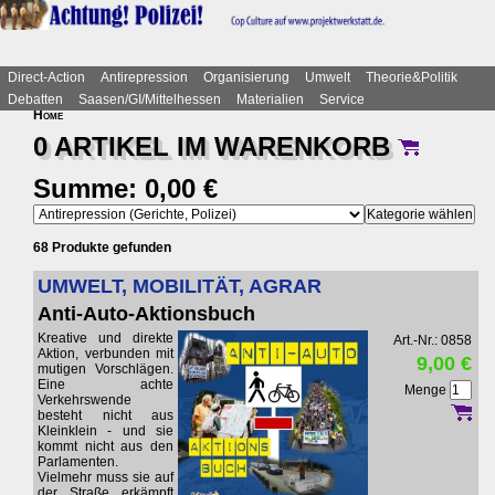
Direct-Action
Antirepression
Organisierung
Umwelt
Theorie&Politik
Debatten
Saasen/GI/Mittelhessen
Materialien
Service
Home
0 ARTIKEL IM
WARENKORB
Summe: 0,00 €
68 Produkte gefunden
UMWELT, MOBILITÄT, AGRAR
Anti-Auto-Aktionsbuch
Kreative und direkte
Art.-Nr.: 0858
Aktion, verbunden mit
9,00 €
mutigen Vorschlägen.
Eine achte
Menge
Verkehrswende
besteht nicht aus
Kleinklein - und sie
kommt nicht aus den
Parlamenten.
Vielmehr muss sie auf
der Straße erkämpft