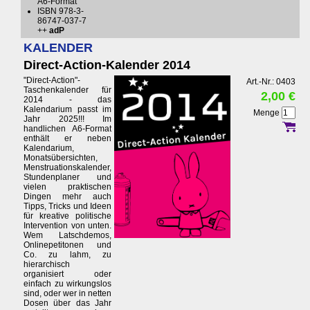
A6-Format
ISBN 978-3-
86747-037-7
++
adP
KALENDER
Direct-Action-Kalender 2014
"Direct-Action"-
Art.-Nr.: 0403
Taschenkalender für
2,00 €
2014 - das
Kalendarium passt im
Menge
Jahr 2025!!! Im
handlichen A6-Format
enthält er neben
Kalendarium,
Monatsübersichten,
Menstruationskalender,
Stundenplaner und
vielen praktischen
Dingen mehr auch
Tipps, Tricks und Ideen
für kreative politische
Intervention von unten.
Wem Latschdemos,
Onlinepetitonen und
Co. zu lahm, zu
hierarchisch
organisiert oder
einfach zu wirkungslos
sind, oder wer in netten
Dosen über das Jahr