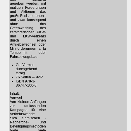
gegeben werden, mit
mutigen Forderungen
und Aktionen das
große Rad zu drehen -
und zwar konsequent
ohne das
Greenwashing des
zerstörerischen PKW-
und LKW-Verkehrs
durch einen
Antriebswechsel oder
Miniforderungen a la
Tempolimit oder
Fahrradwegebau.
Großformat,
durchgehend
farbig
76 Seiten ---
adP
ISBN 978-3-
86747-100-8
Inhalt:
Vorwort
Von kleinen Anfängen
zur umfassenden
Kampagne für eine
Verkehrswende
Sich einmischen -
Recherche- und
Beteiligungsmethoden
Viele, viele