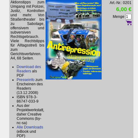
Aktionstipps zum
Art.-Nr.: 0201
Umgang mit Polizei,
6,00 €
Justiz, Kontrollen
und mehr. Von
Menge
Straßentheater bis
zu Sabotage,
offensivem und
subversiven
Rechtsgebrauch.
Viele Rechtstipps
für Alltagsstreß bis
zum
Gerichtsverfahren.
A4, 68 Seiten.
Download des
Readers
als
PDF
Presseinfo
zum
Erscheinen des
Readers
(13.12.2008)
ISBN 978-3-
86747-033-9
Aus der
Projektwerkstatt,
daher Creative
Commons (by-
nc-sa)
Alle Downloads
(eBook und
PDF)