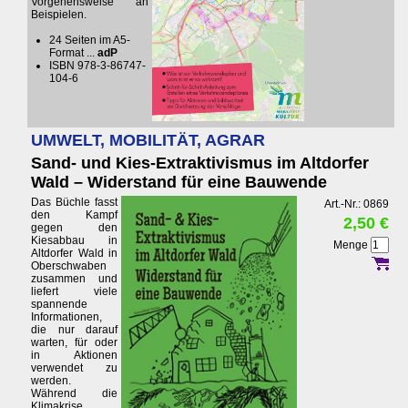
Vorgehensweise an
Beispielen.
24 Seiten im A5-
Format ...
adP
ISBN 978-3-86747-
104-6
UMWELT, MOBILITÄT, AGRAR
Sand- und Kies-Extraktivismus im Altdorfer
Wald – Widerstand für eine Bauwende
Das Büchle fasst
Art.-Nr.: 0869
den Kampf
2,50 €
gegen den
Kiesabbau in
Menge
Altdorfer Wald in
Oberschwaben
zusammen und
liefert viele
spannende
Informationen,
die nur darauf
warten, für oder
in Aktionen
verwendet zu
werden.
Während die
Klimakrise