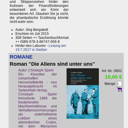
und Strippenziehen hinter den
Kulissen der Finanzförderungen
entwickelt sich ein Krimi der
besonderen Art. Glauben Sie ja nicht,
die phantastische Erzählung könnte
nicht wahr sein.
Autor: Jörg Bergstedt
Erschien im Juli 2015
308 Seiten ++ Taschenbuchformat
++ ISBN 978-3-86747-056-8
Hinter den Laboren -
Lesung am
19.7.2017 in Gießen
ROMANE
Roman "Die Aliens sind unter uns"
Autor: Christoph Spehr
Art.-Nr.: 0601
Ein Klassiker der
10,00 €
romanhaften
Herrschaftskritik - neu
Menge
herausgebracht im
SeitenHieb-Verlag.
Christoph Spehr
formulierte 1999 die
bestehenden
Machtverhältnisse und
Verhaltensnormierungen
als unterhaltsame
Lektüre eines
alienistischen Codes,
mit dem Menschen