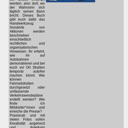
werden, also dort, wo
der Wahnsinn sich
täglich seinen Bann
bricht. Dieses Buch
gibt euch dafür das
Handwerkzeug.
Hunderte von
Aktionen werden
beschrieben
einschließlich
rechtlichen und
organisatorischen
Hinweisen. Ihr erfahrt,
wie ihr auf
Autobahnen
demonstrieren und bei
euch vor Ort Straßen
temporär autofrei
machen könnt. Wie
können
Fahrradstraßen
durchgesetzt oder
umfassende
Verkehrswendepläne
erstellt werden? Wie
finde ich
Mitstreiter*innen und
erreiche die Presse?
Praxisnah und mit
vielen Fotos sollen
Kreativität angeheizt
und Anleitung