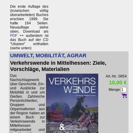
Die erste Auflage des
(inzwischen völlig
überarbeiteten) Buches
erschien 1999. Sie
hatte 164 Seiten.
Neuauflage siehe
oben, Download als
PDF
++ außerdem ist
das Buch auf der CD
"Utopien" enthalten
(siehe unten)
UMWELT, MOBILITÄT, AGRAR
Verkehrswende in Mittelhessen: Ziele,
Vorschläge, Materialien
Das
Art.-Nr.: 0854
Nachschlagewerk
10,00 €
über Geschichte, Ein-
und Ausblicke zur
Menge
Mobilität in und um
Gießen. Zahlreiche
Persönlichkeiten,
Gruppen und
Organisationen aus
der Region haben an
einem Buch zur
Verkehrswende in
Mittelhessen
mitgearbeitet und