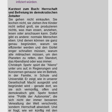
infiziert würden.
Kurztext zum Buch: Herrschaft
und Befreiung im demokratischen
Zeitalter
Sie gehen nicht einkaufen. Sie
kochen nicht, sie ziehen ihre Kinder
nicht selbst groß, sie produzieren
nichts, was man essen, anziehen,
lesen oder anschauen kann. Dafür
gibt es andere: normale Menschen
eben. Und denen können sie ganz
genau begründen, warum sie
effizienter werden und den Gürtel
enger schnallen müssen, warum
alle mitmachen müssen, um den
Planeten zu retten, den Standort,
das Abendland oder was immer.
Christoph Spehr spürt die "Aliens"
unter uns auf, in Regierungen und
Konzernen genauso wie im Betrieb,
in der Familie, in Schule und
Universität. Er zeigt, wie in unserer
Gesellschaft Macht ausgeübt und
begründet wird - gerade dort, wo
sie sich vernünftig, offen und
demokratisch gibt. Spehr fordert
eine "Politik der Autonomie", die
sich nicht der immer besseren
Verwaltung der Welt verschreibt,
sondern Herrschaft abwickelt. Und
er fragt, wie wir künftig mit den