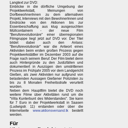
Langtext zur DVD:
Einblicke in die dörfliche Umgebung der
Projektwerkstatt, Meinungen von
DorfbewohnerInnen zu dem alternativen
Projekt, Interviews mit den BewohnerInnen und
Eindrücke von den Aktionen bis zur
Essenbeschaffung aus klug ausgesuchten
Müllcontainern - der neue Film
"Berufsrevolutionäre" einer überregionalen
Filmgruppe liegt jetzt auf DVD vor. Der Titel
bildet dabei auch den Anlass:
"Berufsrevolutionär" war die Antwort eines
Aktivisten beim ersten großen Prozess gegen
Projektwerkstättler im Dezember 2003 auf die
Frage nach seinem Beruf. Der Film bietet denn
auch Hintergründe zu den Justizfällen und
dokumentiert in Auszügen den umstrittenen
Prozess im Frühjahr 2005 vor dem Landgericht
Gießen, als zwei Aktivisten nur aufgrund von
belastenden Aussagen Gießener Polizisten zu
bis zu 8 Monaten Freiheitsstrafe verurteilt
wurden.
Neben dem Hauptfilm bietet die DVD noch
weitere Filme über Aktivitäten rund um die
"Villa Kunterbunt des Widerstandes". Sie kann
für 7 Euro in der Projektwerkstatt in Saasen
(Ludwigstr. 11) erstanden oder über die
Internetseite
www.aktionsversand.tk
bestellt
werden.
Für