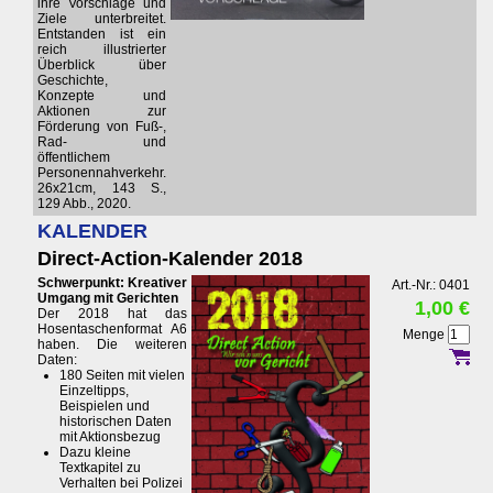
ihre Vorschläge und
Ziele unterbreitet.
Entstanden ist ein
reich illustrierter
Überblick über
Geschichte,
Konzepte und
Aktionen zur
Förderung von Fuß-,
Rad- und
öffentlichem
Personennahverkehr.
26x21cm, 143 S.,
129 Abb., 2020.
KALENDER
Direct-Action-Kalender 2018
Schwerpunkt: Kreativer
Art.-Nr.: 0401
Umgang mit Gerichten
1,00 €
Der 2018 hat das
Hosentaschenformat A6
Menge
haben. Die weiteren
Daten:
180 Seiten mit vielen
Einzeltipps,
Beispielen und
historischen Daten
mit Aktionsbezug
Dazu kleine
Textkapitel zu
Verhalten bei Polizei