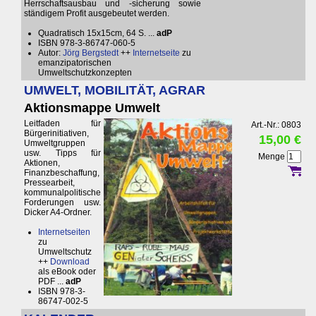
Herrschaftsausbau und -sicherung sowie
ständigem Profit ausgebeutet werden.
Quadratisch 15x15cm, 64 S. ...
adP
ISBN 978-3-86747-060-5
Autor:
Jörg Bergstedt
++
Internetseite
zu
emanzipatorischen
Umweltschutzkonzepten
UMWELT, MOBILITÄT, AGRAR
Aktionsmappe Umwelt
Leitfaden für
Art.-Nr.: 0803
Bürgerinitiativen,
15,00 €
Umweltgruppen
usw. Tipps für
Menge
Aktionen,
Finanzbeschaffung,
Pressearbeit,
kommunalpolitische
Forderungen usw.
Dicker A4-Ordner.
Internetseiten
zu
Umweltschutz
++
Download
als eBook oder
PDF ...
adP
ISBN 978-3-
86747-002-5