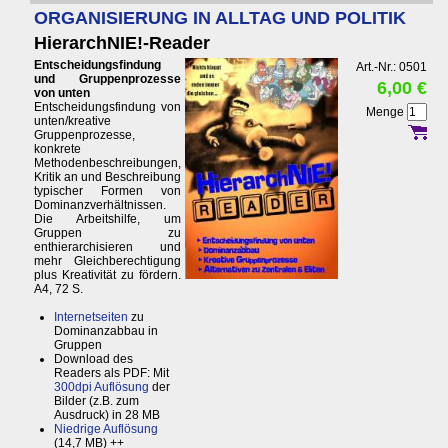
ORGANISIERUNG IN ALLTAG UND POLITIK
HierarchNIE!-Reader
Entscheidungsfindung
Art.-Nr.: 0501
und Gruppenprozesse
6,00 €
von unten
Entscheidungsfindung von
Menge
unten/kreative
Gruppenprozesse,
konkrete
Methodenbeschreibungen,
Kritik an und Beschreibung
typischer Formen von
Dominanzverhältnissen.
Die Arbeitshilfe, um
Gruppen zu
enthierarchisieren und
mehr Gleichberechtigung
plus Kreativität zu fördern.
A4, 72 S.
Internetseiten
zu
Dominanzabbau in
Gruppen
Download des
Readers als PDF: Mit
300dpi Auflösung
der
Bilder (z.B. zum
Ausdruck) in 28 MB
Niedrige Auflösung
(14,7 MB) ++