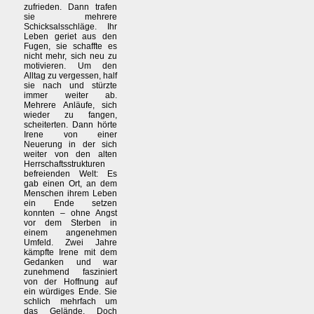
zufrieden. Dann trafen
sie mehrere
Schicksalsschläge. Ihr
Leben geriet aus den
Fugen, sie schaffte es
nicht mehr, sich neu zu
motivieren. Um den
Alltag zu vergessen, half
sie nach und stürzte
immer weiter ab.
Mehrere Anläufe, sich
wieder zu fangen,
scheiterten. Dann hörte
Irene von einer
Neuerung in der sich
weiter von den alten
Herrschaftsstrukturen
befreienden Welt: Es
gab einen Ort, an dem
Menschen ihrem Leben
ein Ende setzen
konnten – ohne Angst
vor dem Sterben in
einem angenehmen
Umfeld. Zwei Jahre
kämpfte Irene mit dem
Gedanken und war
zunehmend fasziniert
von der Hoffnung auf
ein würdiges Ende. Sie
schlich mehrfach um
das Gelände. Doch