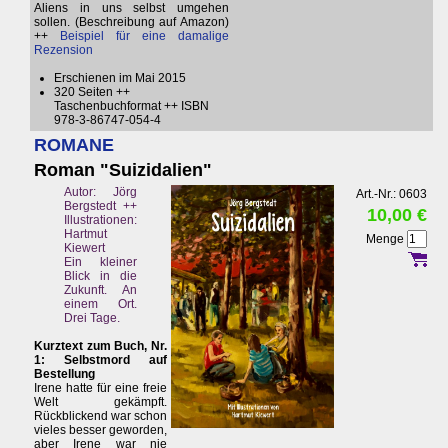
Aliens in uns selbst umgehen
sollen. (Beschreibung auf Amazon)
++
Beispiel für eine damalige
Rezension
Erschienen im Mai 2015
320 Seiten ++
Taschenbuchformat ++ ISBN
978-3-86747-054-4
ROMANE
Roman "Suizidalien"
Autor: Jörg
Art.-Nr.: 0603
Bergstedt ++
10,00 €
Illustrationen:
Hartmut
Menge
Kiewert
Ein kleiner
Blick in die
Zukunft. An
einem Ort.
Drei Tage.
Kurztext zum Buch, Nr.
1: Selbstmord auf
Bestellung
Irene hatte für eine freie
Welt gekämpft.
Rückblickend war schon
vieles besser geworden,
aber Irene war nie