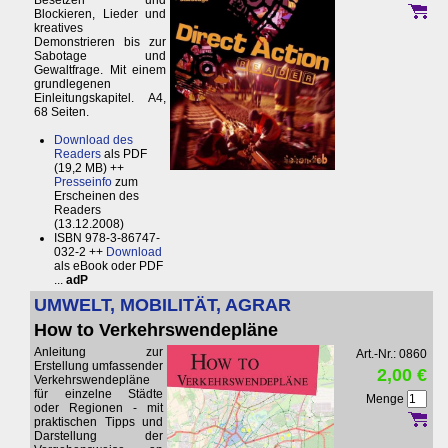
Besetzen und
Blockieren, Lieder und
kreatives
Demonstrieren bis zur
Sabotage und
Gewaltfrage. Mit einem
grundlegenen
Einleitungskapitel. A4,
68 Seiten.
Download des
Readers
als PDF
(19,2 MB) ++
Presseinfo
zum
Erscheinen des
Readers
(13.12.2008)
ISBN 978-3-86747-
032-2 ++
Download
als eBook oder PDF
...
adP
UMWELT, MOBILITÄT, AGRAR
How to Verkehrswendepläne
Anleitung zur
Art.-Nr.: 0860
Erstellung umfassender
2,00 €
Verkehrswendepläne
für einzelne Städte
Menge
oder Regionen - mit
praktischen Tipps und
Darstellung der