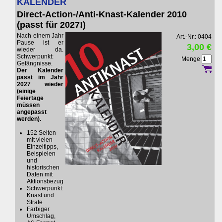
KALENDER
Direct-Action-/Anti-Knast-Kalender 2010
(passt für 2027!)
Nach einem Jahr
Art.-Nr.: 0404
Pause ist er
3,00 €
wieder da.
Schwerpunkt:
Menge
Gefängnisse.
Der Kalender
passt im Jahr
2027 wieder
(einige
Feiertage
müssen
angepasst
werden).
152 Seiten
mit vielen
Einzeltipps,
Beispielen
und
historischen
Daten mit
Aktionsbezug
Schwerpunkt:
Knast und
Strafe
Farbiger
Umschlag,