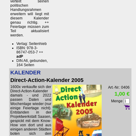
verteilt seinen
politischen
Handlungsrahmen
erweitern will liegt mit
diesem Kalender
genau richtig. ++
Feiertage müssen zum
Teil aktualisiert
werden.
Verlag: Seitenhieb
ISBN: 978-3-
86747-053-7 ++
adP
DIN A6, gebunden,
164 Seiten
KALENDER
Direct-Action-Kalender 2005
1600x verkaufte sich der
Art.-Nr.: 0406
Direct-Action-Kalender
1,00 €
damals - und 2022
passen Daten und
Menge
Wochentage wieder (nur
einige Feiertage nicht).
Entstanden in der
Projektwerkstatt Saasen,
gespickt mit dem Know-
How von dort und aus
einigen anderen Städten
boten sich den