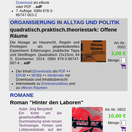
Download
als eBook
oder PDF ...
adP
7. Auflage. ISBN 978-3-
86747-003-2
ORGANISIERUNG IN ALLTAG UND POLITIK
quadratisch.praktisch.theoriestark: Offene
Räume
Die Absage an Hausrecht, Regeln und
Art.-Nr.:
Privilegien als gegenkulturelles
0502
Experiment: Erfahrungen, praktische Tipps
3,00 €
und Streitfragen. Quadratisch 15x15cm, 64
S. Erschienen: 2014. ISBN 978-3-86747-
Menge
067-4 ...
adP
Der Inhalt (
Downloads
als
PDF
++
EPUB
++
MOBI
) ++
Infofenster
mit
Downloads und Inhaltsübersicht
Internetseite zu
Dominanzabbau
und
zu
offenen Räumen
ROMANE
Roman "Hinter den Laboren"
Autor: Jörg Bergstedt
Art.-Nr.: 0602
Ein Krimi um die
10,00 €
gesellschaftliche
Durchsetzung einer neuen
Menge
Technologie. Firmen und
Lobbyverbände auf der