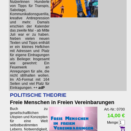
NutzerInnen Hunderte
von Tipps für Transpis,
Sabotage,
Kommunikationsguerilla,
kreative Antirepression
und mehr. Damals
erschien der Kalender
das zweite Mal - ab Mitte
Juli war er zu haben.
Neben vielen neuen
Texten und Tipps enthält
er ein kleines Heftchen
mit Adressen und Platz
für eigene Eintragungen
als Beileger. Insgesamt
wie gewohnt: Ein
Feuerwerk an
Anregungen für alle, die
nicht stillhalten wollen.
Im A5-Format mit 164
Seiten und viel Platz für
Eintragungen. ++
adP
POLITISCHE THEORIE
Freie Menschen in Freien Vereinbarungen
Buch zu
Art.-Nr.: 0700
gesellschaftlichen
14,00 €
Utopien und Konzepten
für eine Welt
Menge
selbstbestimmten
Lebens. Notwendigkeit,