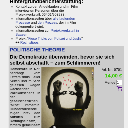
Hintergrundberichterstattung:
Kontakt zu den Angeklagten und im Film
interviewten Personen über die
Projektwerkstatt, 06401/903283.
Informationsseiten über
alle laufenden
Prozesse
und
den Prozess
, der im Film
dokumentiert wird.
Informationsseiten zur
Projektwerkstatt in
Saasen
Projekt "
Fiese Tricks von Polizei und Justiz
"
++
Rechtstipps
POLITISCHE THEORIE
Die Demokratie überwinden, bevor sie sich
selbst abschafft − zum Schlimmeren!
Demokratie in Not,
Art.-Nr.: 0701
bedrängt vom
14,00 €
Extremismus aller
Seiten und im Stich
Menge
gelassen wegen
wachsender
Politikabstinenz in
der
gesellschaftlichen
"Mitte". Immerhin:
Hunderttausende
folgen brav den
Aufrufen zum
Rettungseinsatz,
fordern gemeinsam