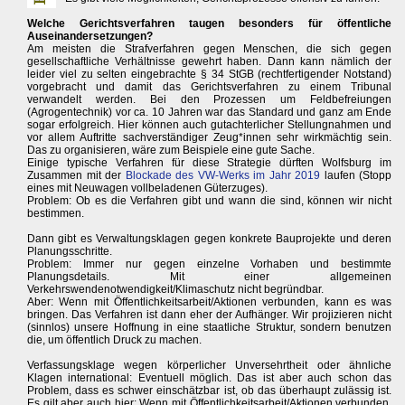
Welche Gerichtsverfahren taugen besonders für öffentliche
Auseinandersetzungen?
Am meisten die Strafverfahren gegen Menschen, die sich gegen
gesellschaftliche Verhältnisse gewehrt haben. Dann kann nämlich der
leider viel zu selten eingebrachte § 34 StGB (rechtfertigender Notstand)
vorgebracht und damit das Gerichtsverfahren zu einem Tribunal
verwandelt werden. Bei den Prozessen um Feldbefreiungen
(Agrogentechnik) vor ca. 10 Jahren war das Standard und ganz am Ende
sogar erfolgreich. Hier können auch gutachterlicher Stellungnahmen und
vor allem Auftritte sachverständiger Zeug*innen sehr wirkmächtig sein.
Das zu organisieren, wäre zum Beispiele eine gute Sache.
Einige typische Verfahren für diese Strategie dürften Wolfsburg im
Zusammen mit der
Blockade des VW-Werks im Jahr 2019
laufen (Stopp
eines mit Neuwagen vollbeladenen Güterzuges).
Problem: Ob es die Verfahren gibt und wann die sind, können wir nicht
bestimmen.
Dann gibt es Verwaltungsklagen gegen konkrete Bauprojekte und deren
Planungsschritte.
Problem: Immer nur gegen einzelne Vorhaben und bestimmte
Planungsdetails. Mit einer allgemeinen
Verkehrswendenotwendigkeit/Klimaschutz nicht begründbar.
Aber: Wenn mit Öffentlichkeitsarbeit/Aktionen verbunden, kann es was
bringen. Das Verfahren ist dann eher der Aufhänger. Wir projizieren nicht
(sinnlos) unsere Hoffnung in eine staatliche Struktur, sondern benutzen
die, um öffentlich Druck zu machen.
Verfassungsklage wegen körperlicher Unversehrtheit oder ähnliche
Klagen international: Eventuell möglich. Das ist aber auch schon das
Problem, dass es schwer einschätzbar ist, ob das überhaupt zulässig ist.
Es gilt aber auch hier: Wenn mit Öffentlichkeitsarbeit/Aktionen verbunden,