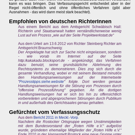
kann es was bringen. Das Verfassungsgericht entscheidet aber in der
Regel nicht-öffentlich und ohne öffentliches Verfahren (gibt aber
Ausnahmen - das wird dann meist stark beachtet).
Empfohlen von deutschen RichterInnen
Aus einem Bericht aus dem Amtsgericht Schwäbisch Hall:
Richterin und Staatsanwalt hatten verständlicherweise wenig
Lust auf ein Prozess „wie auf der Seite Projektwerkstatt.de“
Aus dem Urteil am 13.6.2012 von Richter Steinberg Richter am
Amtsgericht Braunschweig:
Der Angeklagte hat sich zur Sache nicht eingelassen, sondern
- wie vorab im Internet auf der Seite
http:/kakakadu.blocksport.de - angekündigt, das Verfahren
dazu benutzt, seine grundsätzliche Ablehnung des
Rechtssystems zu demonstrieren. Dies zog sich durch die
gesamte Verhandlung, wobei er mit seinem Beistand minutiös
den Handlungsanweisungen auf der Internetseite
"
Prozesstipps.siehe.website
" folgte. Dort werden genaue
Handlungsanweisungen für die Störung von Prozessen durch
"offensive Prozessführung" gegeben. An die dortigen
Handlungsweisungen hat er sich bis hin zu offensichtlich
vorbereiteten und abgesprochenen Störungen durch Publikum
in und außerhalb des Gerichtsaales genau gehalten.
Gefürchtet vom Verfassungsschutz
Aus dem
Bericht 2011 in Meckl.-Vorp.
Nachdem die Rostocker Ortsgruppe wegen Unstimmigkeiten
mit dem Bundesvorstand der „Roten Hilfe e.V.“ aufgelöst
wurde, gründeten ehemalige Mitglieder der „Roten Hilfe e.V.“
Ende 2010 in der Hansestadt Rostock eine neue Gruppe unter