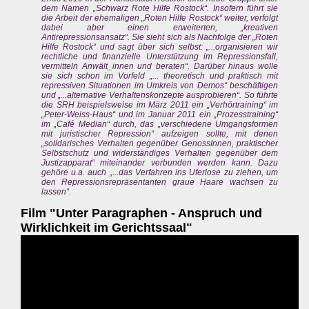
dem Namen „Schwarz Rote Hilfe Rostock“. Insofern führt sie
die Arbeit der ehemaligen „Roten Hilfe Rostock“ weiter, verfolgt
dabei aber einen erweiterten, „kreativen
Antirepressionsansatz“. Sie sieht sich als Nachfolge der „Roten
Hilfe Rostock“ und sagt über sich selbst: „...organisieren wir
rechtliche und finanzielle Unterstützung im Repressionsfall,
vermitteln Anwält_innen und beraten“. Darüber hinaus wolle
sie sich schon im Vorfeld „... theoretisch und praktisch mit
repressiven Situationen im Umkreis von Demos“ beschäftigen
und „...alternative Verhaltenskonzepte ausprobieren“. So führte
die SRH beispielsweise im März 2011 ein „Verhörtraining“ im
„Peter-Weiss-Haus“ und im Januar 2011 ein „Prozesstraining“
im „Café Median“ durch, das „verschiedene Umgangsformen
mit juristischer Repression“ aufzeigen sollte, mit denen
„solidarisches Verhalten gegenüber GenossInnen, praktischer
Selbstschutz und widerständiges Verhalten gegenüber dem
Justizapparat“ miteinander verbunden werden kann. Dazu
gehöre u.a. auch „...das Verfahren ins Uferlose zu ziehen, um
den Repressionsrepräsentanten graue Haare wachsen zu
lassen“.
Film "Unter Paragraphen - Anspruch und
Wirklichkeit im Gerichtssaal"