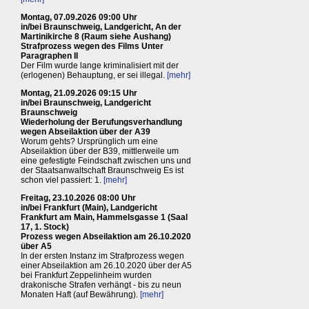
Montag, 07.09.2026 09:00 Uhr
in/bei Braunschweig, Landgericht, An der
Martinikirche 8 (Raum siehe Aushang)
Strafprozess wegen des Films Unter
Paragraphen II
Der Film wurde lange kriminalisiert mit der
(erlogenen) Behauptung, er sei illegal.
[mehr]
Montag, 21.09.2026 09:15 Uhr
in/bei Braunschweig, Landgericht
Braunschweig
Wiederholung der Berufungsverhandlung
wegen Abseilaktion über der A39
Worum gehts? Ursprünglich um eine
Abseilaktion über der B39, mittlerweile um
eine gefestigte Feindschaft zwischen uns und
der Staatsanwaltschaft Braunschweig Es ist
schon viel passiert: 1.
[mehr]
Freitag, 23.10.2026 08:00 Uhr
in/bei Frankfurt (Main), Landgericht
Frankfurt am Main, Hammelsgasse 1 (Saal
17, 1. Stock)
Prozess wegen Abseilaktion am 26.10.2020
über A5
In der ersten Instanz im Strafprozess wegen
einer Abseilaktion am 26.10.2020 über der A5
bei Frankfurt Zeppelinheim wurden
drakonische Strafen verhängt - bis zu neun
Monaten Haft (auf Bewährung).
[mehr]