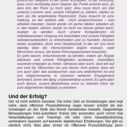
politischen Gegners in die Höhe schrauben, in der Hoffnung,
dass noch rechtzeitig beim Gegner der Punkt erreicht wird, an
dem ihm der Preis zu hoch wird. Also muss doch ein Ziel
unseres Lernens sein, unsere Fähigkeit zu stärken, stärker zu
sein als die angebotene Repression. Dazu braucht es eine
Haltung, an der wirklich alle - mich eingeschlossen – hart
arbeiten müssten. Daran würde ich gerne stärker arbeiten als
in den letzten Jahren, wobei es nicht nur darum gehen kann,
mutiger zu werden. Auch unsere Kompetenzen im
selbstbewussten Umgang mit Autoritäten und unsere Fähigkeit
selbstverantwortlich zu entscheiden und zu handeln, müssen
weiter ausbilden, denn eine Gesellschaft, in der wir uns nicht
ständig über die Herrschenden ärgern müssen, setzt
Menschen voraus, die keine Führungspersonen brauchen.
Es geht darum, entschlossener zu werden, indem wir Ängste
abbauen und unsere Fähigkeiten ausbauen, Autoritäten
souverän entgegen zu treten. Genauso aber auch, dass wir auf
uns und die Menschen um uns herum Acht geben; dass wir
uns auch über das austauschen, was uns widerfahren ist und
uns möglicherweise in unserem weiteren Engagement
behindert, bevor der Berg unüberwindbar scheint. Es geht aber
auch darum, unsere Bedürfnisse ernst zu nehmen ohne sie
zum allgemeinen Maßstab zu erheben.
Und der Erfolg?
Der ist nicht wirklich messbar. Die hohe Zahl an Einstellungen aber legt
nahe, dass offensive Prozessführung sogar besser schützt als das
Schweigen an der Seite des formal handelnden Anwalts. Gegenteilige
Behauptungen links-autoritärer Kreise (die ansonsten auch schon mal
Veranstaltungen und Trainings mit oder ohne Gewaltandrohung
verhindern) basieren auf keinerlei statistischen Erhebungen. Die gibt es
nämlich nicht. Was aber sicher ist: Offensive Prozessführung kann