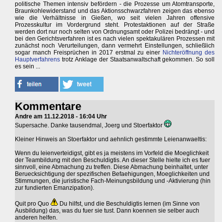
politische Themen intensiv befördern - die Prozesse um Atomtransporte,
Braunkohlewiderstand und das Aktionsschwarzfahren zeigen das ebenso
wie die Verhältnisse in Gießen, wo seit vielen Jahren offensive
Prozesskultur im Vordergrund steht. Protestaktionen auf der Straße
werden dort nur noch selten von Ordnungsamt oder Polizei bedrängt - und
bei den Gerichtsverfahren ist es nach vielen spektakulären Prozessen mit
zunächst noch Verurteilungen, dann vermehrt Einstellungen, schließlich
sogar manch Freisprüchen in 2017 erstmal zu einer
Nichteröffnung des
Hauptverfahrens
trotz Anklage der Staatsanwaltschaft gekommen. So soll
es sein ...
Kommentare
Andre am 11.12.2018 - 16:04 Uhr
Supersache. Danke tausendmal, Joerg und Stoerfaktor
Kleiner Hinweis an Stoerfaktor und aehnlich gestimmte Leienanwaeltis:
Wenn du leienverteidigst, gibt es ja meistens im Vorfeld die Moeglichkeit
der Teambildung mit den Beschuldigtis. An dieser Stelle hielte ich es fuer
sinnvoll, eine Abmachung zu treffen. Diese Abmachung beinhaltet, unter
Beruecksichtigung der spezifischen Befaehigungen, Moeglichkeiten und
Stimmungen, die juristische Fach-Meinungsbildung und -Aktivierung (hin
zur fundierten Emanzipation).
Quit pro Quo
Du hilfst, und die Beschuldigtis lernen (im Sinne von
Ausbildung) das, was du fuer sie tust. Dann koennen sie selber auch
anderen helfen.