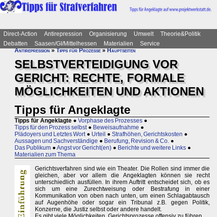
Direct-Action
Antirepression
Organisierung
Umwelt
Theorie&Politik
Debatten
Saasen/GI/Mittelhessen
Materialien
Service
Antirepression
»
Tipps für Prozesse
»
Hauptseiten
SELBSTVERTEIDIGUNG VOR
GERICHT: RECHTE, FORMALE
MÖGLICHKEITEN UND AKTIONEN
Tipps für Angeklagte
Tipps für Angeklagte
●
Vorphase des Prozesses
●
Tipps für den Prozess selbst
●
Beweisaufnahme
●
Plädoyers und Letztes Wort
●
Urteil
●
Strafhöhen, Gerichtskosten
●
Aussagen und Sachverständige
●
Berufung, Revision & Co.
●
Das Publikum
●
Angst vor Gericht(en)
●
Berichte und weitere Links
●
Materialien zum Thema
Gerichtsverfahren sind wie ein Theater. Die Rollen sind immer die
gleichen, aber vor allem die Angeklagten können sie recht
unterschiedlich ausfüllen. In ihrem Auftritt entscheidet sich, ob es
sich um eine Zurechtweisung oder Bestrafung in einer
Kommunikation von oben nach unten, um einen Schlagabtausch
auf Augenhöhe oder sogar ein Tribunal z.B. gegen Politik,
Konzerne, die Justiz selbst oder andere handelt.
Es gibt viele Möglichkeiten, Gerichtsprozesse offensiv zu führen.