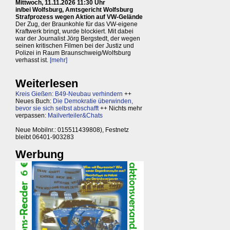
Mittwoch, 11.11.2026 11:30 Uhr
in/bei Wolfsburg, Amtsgericht Wolfsburg
Strafprozess wegen Aktion auf VW-Gelände
Der Zug, der Braunkohle für das VW-eigene
Kraftwerk bringt, wurde blockiert. Mit dabei
war der Journalist Jörg Bergstedt, der wegen
seinen kritischen Filmen bei der Justiz und
Polizei in Raum Braunschweig/Wolfsburg
verhasst ist.
[mehr]
Weiterlesen
Kreis Gießen: B49-Neubau verhindern
++
Neues Buch:
Die Demokratie überwinden,
bevor sie sich selbst abschafft
++ Nichts mehr
verpassen:
Mailverteiler&Chats
Neue Mobilnr.: 015511439808), Festnetz
bleibt 06401-903283
Werbung