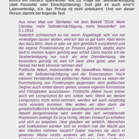
kommt ein ziemlich spannender Text zur Frage der Selbstverteidigung
(statt Passivität oder Einschüchterung). Dort gibt es auch eine*n
Laienverteidigi, d.h. das Prinzip ist nicht unbekannt. Und von dieser
Person stammt der folgende Text:
Aus einer Mail von Störfaktor mit dem Betreff "2018: Mehr
Literatur, mehr Selbstermächtigung, mehr Newsletter" am
5.1.2018
Natürlich schmeichelt es mir, wenn Angeklagte sich von mir
verteidigen lassen wollen, weil ich das so gut kann. Aber wenn
das dazu führt, dass er oder sie sich gemütlich zurücklehnt und
die eigene Positionierung im Prozess gänzlich abgibt, dann
läuft in meinen Augen gehörig was schief. Dann mache ich die
Strafverteidigung nur noch als eine Dienstleistung, die
besonders günstig ist, weil ich zwar alles gebe, aber vom
Gesetz her kein Honorar nehmen darf.
Politische Aktion, insbesondere die Gewaltfreie Aktion ist ein
Akt der Selbstermächtigung und der Emanzipation. Nach
meinem Verständnis von politischer Aktion muss es neben der
Durchsetzung von Forderungen gegenüber dem politischen
Gegner auch immer darum gehen, unsere eigenen Kenntnisse
und Fähigkeiten auszubauen. Politische Aktion muss immer
auch ein Lernprozess für uns selber sein. Wenn wir diesen
Lernprozess nicht ernst nehmen, werden wir auch langfristig
nicht vorwärts kommen. Wie wollen wir aber dann die
gesellschaftlichen Verhältnisse grundlegend verändern?
Aktuell beispielsweise wird wieder die sich verstärkende
Repression beklagt. Es ist ja richtig, diesen Vorwurf zu erheben
und sich zu empören. Aber glauben wir wirklich, Menschen
und Institutionen würden sich so einfach mal die Macht aus
den Händen nehmen lassen? Dabei machen sie doch in
gewisser Weise nichts anderes als wir: Den Preis des