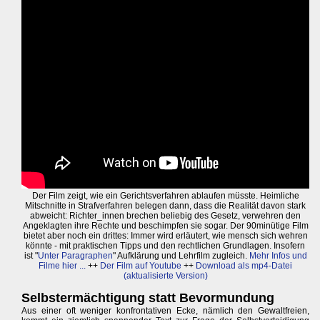
Der Film zeigt, wie ein Gerichtsverfahren ablaufen müsste. Heimliche
Mitschnitte in Strafverfahren belegen dann, dass die Realität davon stark
abweicht: Richter_innen brechen beliebig des Gesetz, verwehren den
Angeklagten ihre Rechte und beschimpfen sie sogar. Der 90minütige Film
bietet aber noch ein drittes: Immer wird erläutert, wie mensch sich wehren
könnte - mit praktischen Tipps und den rechtlichen Grundlagen. Insofern
ist "
Unter Paragraphen
" Aufklärung und Lehrfilm zugleich.
Mehr Infos und
Filme hier ...
++
Der Film auf Youtube
++
Download als mp4-Datei
(aktualisierte Version)
Selbstermächtigung statt Bevormundung
Aus einer oft weniger konfrontativen Ecke, nämlich den Gewaltfreien,