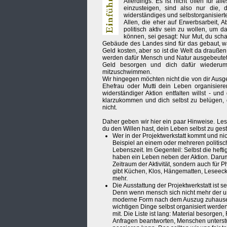
Allerdings: Es ist nicht offen für all
einzusteigen, sind also nur die, 
widerständiges und selbstorganisiert
Allen, die eher auf Erwerbsarbeit, 
politisch aktiv sein zu wollen, um
können, sei gesagt: Nur Mut, du scha
Gebäude des Landes sind für das gebaut, was
Geld kosten, aber so ist die Welt da draußen
werden dafür Mensch und Natur ausgebeutet. 
Geld besorgen und dich dafür wiederum 
mitzuschwimmen.
Wir hingegen möchten nicht die von dir Ausge
Ehefrau oder Mutti dein Leben organisiere
widerständiger Aktion entfalten willst - un
klarzukommen und dich selbst zu belügen, da
nicht.
Daher geben wir hier ein paar Hinweise. Les
du den Willen hast, dein Leben selbst zu gest
Wer in der Projektwerkstatt kommt und nic
Beispiel an einem oder mehreren politis
Lebenszeit. Im Gegenteil: Selbst die hefti
haben ein Leben neben der Aktion. Darum 
Zeitraum der Aktivität, sondern auch fü
gibt Küchen, Klos, Hängematten, Leseeck
mehr.
Die Ausstattung der Projektwerkstatt ist s
Denn wenn mensch sich nicht mehr der u
moderne Form nach dem Auszug zuhause, 
wichtigen Dinge selbst organisiert werde
mit. Die Liste ist lang: Material besorge
Anfragen beantworten, Menschen unterst