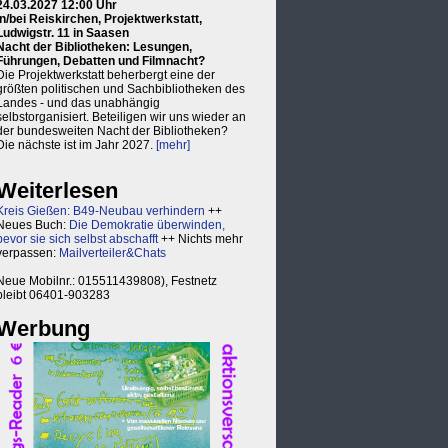
24.03.2027 12:00 Uhr
in/bei Reiskirchen, Projektwerkstatt,
Ludwigstr. 11 in Saasen
Nacht der Bibliotheken: Lesungen,
Führungen, Debatten und Filmnacht?
Die Projektwerkstatt beherbergt eine der
größten politischen und Sachbibliotheken des
Landes - und das unabhängig
selbstorganisiert. Beteiligen wir uns wieder an
der bundesweiten Nacht der Bibliotheken?
Die nächste ist im Jahr 2027.
[mehr]
Weiterlesen
Kreis Gießen: B49-Neubau verhindern
++
Neues Buch:
Die Demokratie überwinden,
bevor sie sich selbst abschafft
++ Nichts mehr
verpassen:
Mailverteiler&Chats
Neue Mobilnr.: 015511439808), Festnetz
bleibt 06401-903283
Werbung