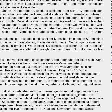
es, sondern explizit als Ort politischer Aktivität. Eingeladen, hier auch tiefer
die hier ein von kapitalitischen Zwängen mehr und mehr losgelösten,
es Leben entwickeln wollen.
Abhängen, Youtube oder Ausbildung schielen, aber sich trotzdem einbilden,
 das so schön ausgebaute Haus und die stets vollen Essenslager nutzen zu
ffst das auch ohne uns. Du hast es sogar richtig gut, denn fast alle anderen
 du willst. Du wirst bestimmt was finden. Das wird dich zwar ein bisschen
 halt aufgebaut: Du bezahlst, irgendwo anders, meist weit weg auf der Welt,
Das ist für die nicht schön, für dich aber bequem. Du musst dir zwar dieses
selbst den Verhältnissen anpassen. Aber dafür reicht es, im Strom
beuteten sein, also die, die dir statt der Menschen im globalen Süden, einer
n. Fühle dich eingeladen, wenn du dich hier in Selbstorganisierung und
d das auch ernsthaft. Wenn nicht: Du schaffst das schon, in der Normalität
s sei irgendwie alternativ. Wir glauben fest daran. Nur bitte tue das hier
e sie mit Vorsicht, denn es sollen nur Anregungen und Beispiele sein. Wenn
alten, kann es sicherlich noch viele weitere Varianten geben.
ht nur ein Seminar u.ä. besucht, sollte dort etwas vorhaben, also zum
chen Projekten schrauben. Das soll nun kein Dogma für 100% der
gsten Polit-Workoholics (die es in der Projektwerkstatt immer gab und gibt)
bietet das Haus nicht nur viele Projekträume und Werkstätten für die
r Phasen dazwischen und rundherum. In mehreren Räumen stehen Betten, es
en, Musikanlagen und -instrumente, Lebensmittellager, Heizung und vieles
ehr attraktiv, zieht aber auch die notwendige Instandhaltungarbeit nach sich.
nsichtbaren Hand von Mami, Papi, einer_m Hausmeister_in oder, die
dem anonymen Markt bedienen kann (oder sogar: will!), dann müssen alle
n. Sonst geht das Haus langsam zugrunde oder einige schuften für andere
n, Reparieren, Renovieren, Essen beschaffen, heizen, all der Formalkrempel,
ützen und 1001 Dinge mehr - dazu all das Unvorhergesehene, was so