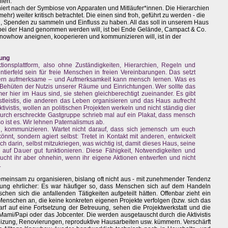
ilen.
niert nach der Symbiose von Apparaten und Mitläufer*innen. Die Hierarchien
ehr) weiter kritisch betrachtet. Die einen sind froh, geführt zu werden - die
n, Spenden zu sammeln und Einfluss zu haben. All das soll in unserem Haus
 bei der Hand genommen werden will, ist bei Ende Gelände, Campact & Co.
 Knowhow aneignen, kooperieren und kommunizieren will, ist in der
ung
Aktionsplattform, also ohne Zuständigkeiten, Hierarchien, Regeln und
tierfeld sein für freie Menschen in freien Vereinbarungen. Das setzt
ern aufmerksame – und Aufmerksamkeit kann mensch lernen. Was es
e Behüten der Nutzis unserer Räume und Einrichtungen. Wer sollte das
hier im Haus sind, sie stehen gleichberechtigt zueinander. Es gibt
tleistis, die anderen das Leben organisieren und das Haus aufrecht
ktivistis, wollen an politischen Projekten werkeln und nicht ständig dier
urch erschreckte Gastgruppe schrieb mal auf ein Plakat, dass mensch
so ist es. Wir lehnen Paternalismus ab.
en, kommunizieren. Wartet nicht darauf, dass sich jemensch um euch
nnt, sondern agiert selbst: Tretet in Kontakt mit anderen, entwickelt
ch darin, selbst mitzukriegen, was wichtig ist, damit dieses Haus, seine
. auf Dauer gut funktionieren. Diese Fähigkeit, Notwendigkeiten und
aucht ihr aber ohnehin, wenn ihr eigene Aktionen entwerfen und nicht
.
einsam zu organisieren, bislang oft nicht aus - mit zunehmender Tendenz
lung ehrlicher: Es war häufiger so, dass Menschen sich auf dem Handeln
en sich die anfallenden Tätigkeiten aufgeteilt hätten. Offenbar zieht ein
Menschen an, die keine konkreten eigenen Projekte verfolgen (bzw. sich das
rf auf eine Fortsetzung der Betreuung, sehen die Projektwerkstatt und die
 Mami/Papi oder das Jobcenter. Die werden ausgetauscht durch die Aktivistis
 Heizung, Renovierungen, reproduktive Hausarbeiten usw. kümmern. Verschärft