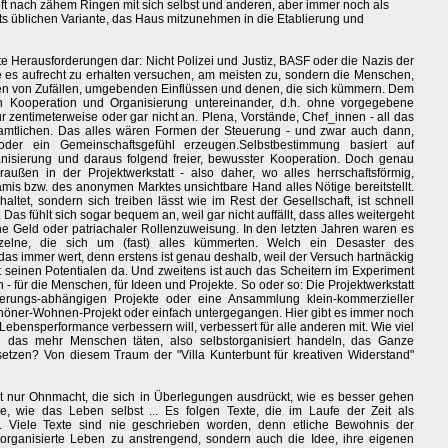
 oft nach zähem Ringen mit sich selbst und anderen, aber immer noch als
 üblichen Variante, das Haus mitzunehmen in die Etablierung und
rößte Herausforderungen dar: Nicht Polizei und Justiz, BASF oder die Nazis der
s aufrecht zu erhalten versuchen, am meisten zu, sondern die Menschen,
assen von Zufällen, umgebenden Einflüssen und denen, die sich kümmern. Dem
n Kooperation und Organisierung untereinander, d.h. ohne vorgegebene
r zentimeterweise oder gar nicht an. Plena, Vorstände, Chef_innen - all das
tamtlichen. Das alles wären Formen der Steuerung - und zwar auch dann,
er ein Gemeinschaftsgefühl erzeugen.Selbstbestimmung basiert auf
nisierung und daraus folgend freier, bewusster Kooperation. Doch genau
ßen in der Projektwerkstatt - also daher, wo alles herrschaftsförmig,
mis bzw. des anonymen Marktes unsichtbare Hand alles Nötige bereitstellt.
haltet, sondern sich treiben lässt wie im Rest der Gesellschaft, ist schnell
s fühlt sich sogar bequem an, weil gar nicht auffällt, dass alles weitergeht
ne Geld oder patriachaler Rollenzuweisung. In den letzten Jahren waren es
nzelne, die sich um (fast) alles kümmerten. Welch ein Desaster des
das immer wert, denn erstens ist genau deshalb, weil der Versuch hartnäckig
t seinen Potentialen da. Und zweitens ist auch das Scheitern im Experiment
- für die Menschen, für Ideen und Projekte. So oder so: Die Projektwerkstatt
rderungs-abhängigen Projekte oder eine Ansammlung klein-kommerzieller
öner-Wohnen-Projekt oder einfach untergegangen. Hier gibt es immer noch
Lebensperformance verbessern will, verbessert für alle anderen mit. Wie viel
 das mehr Menschen täten, also selbstorganisiert handeln, das Ganze
setzen? Von diesem Traum der "Villa Kunterbunt für kreativen Widerstand"
scht nur Ohnmacht, die sich in Überlegungen ausdrückt, wie es besser gehen
le, wie das Leben selbst ... Es folgen Texte, die im Laufe der Zeit als
. Viele Texte sind nie geschrieben worden, denn etliche Bewohnis der
storganisierte Leben zu anstrengend, sondern auch die Idee, ihre eigenen