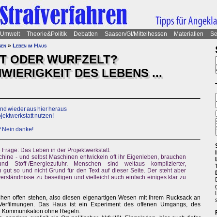
Umwelt
Theorie&Politik
Debatten
Saasen/GI/Mittelhessen
Materialien
Se
sen
»
Leben im Haus
T ODER WURFZELT?
IERIGKEIT DES LEBENS ...
 und wieder aus hier heraus
jektwerkstatt nutzen!
? Nein danke!
 Frage: Das Leben in der Projektwerkstatt.
hine - und selbst Maschinen entwickeln oft ihr Eigenleben, brauchen
nd Stoff-/Energiezufuhr. Menschen sind weitaus komplizierter,
h gut so und nicht Grund für den Text auf dieser Seite. Der steht aber
rständnisse zu beseitigen und vielleicht auch einfach einiges klar zu
schen offen stehen, also diesen eigenartigen Wesen mit ihrem Rucksack an
Verfilmungen. Das Haus ist ein Experiment des offenen Umgangs, des
 Kommunikation ohne Regeln.