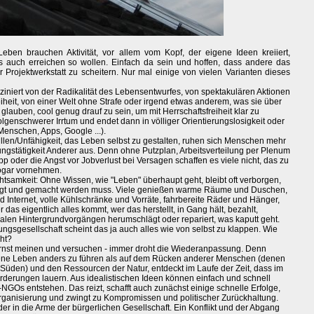
eben brauchen Aktivität, vor allem vom Kopf, der eigene Ideen kreiiert,
as auch erreichen so wollen. Einfach da sein und hoffen, dass andere das
 Projektwerkstatt zu scheitern. Nur mal einige von vielen Varianten dieses
iniert von der Radikalität des Lebensentwurfes, von spektakulären Aktionen
iheit, von einer Welt ohne Strafe oder irgend etwas anderem, was sie über
 glauben, cool genug drauf zu sein, um mit Herrschaftsfreiheit klar zu
lgenschwerer Irrtum und endet dann in völliger Orientierungslosigkeit oder
enschen, Apps, Google ...).
illen/Unfähigkeit, das Leben selbst zu gestalten, ruhen sich Menschen mehr
ngstätigkeit Anderer aus. Denn ohne Putzplan, Arbeitsverteilung per Plenum
 oder die Angst vor Jobverlust bei Versagen schaffen es viele nicht, das zu
sogar vornehmen.
chtsamkeit: Ohne Wissen, wie "Leben" überhaupt geht, bleibt oft verborgen,
liegt und gemacht werden muss. Viele genießen warme Räume und Duschen,
Internet, volle Kühlschränke und Vorräte, fahrbereite Räder und Hänger,
s eigentlich alles kommt, wer das herstellt, in Gang hält, bezahlt,
rmalen Hintergrundvorgängen herumschlägt oder repariert, was kaputt geht.
ngsgesellschaft scheint das ja auch alles wie von selbst zu klappen. Wie
ht?
ernst meinen und versuchen - immer droht die Wiederanpassung. Denn
eigene Leben anders zu führen als auf dem Rücken anderer Menschen (denen
 Süden) und den Ressourcen der Natur, entdeckt im Laufe der Zeit, dass im
örderungen lauern. Aus idealistischen Ideen können einfach und schnell
NGOs entstehen. Das reizt, schafft auch zunächst einige schnelle Erfolge,
organisierung und zwingt zu Kompromissen und politischer Zurückhaltung.
eder in die Arme der bürgerlichen Gesellschaft. Ein Konflikt und der Abgang