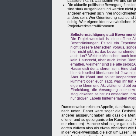
passieren kann. Das sollten wir uns fair te
Die aktuelle politische Bewegung funktio
sind stark ausgebildet und werden nicht (m
anderen erfreuen sich ihrer Möglichkeite
anders sein. Wer Orientierung sucht und
richtig. Wer eigene Ideen verwirklichen,
Projektwerkstatt willkommen.
Selbstermächtigung statt Bevormund
Die Projektwerkstatt ist eine offene 
Beschränkungen. Es soll ein Experimen
nicht bessere Menschen voraus, sond
hier nicht gibt, ist das bevormundend
auch tun? Welche Menschen auch immer 
kein Hausrecht, aber auch keine Diens
erhalten. Vielmehr sind sie alle selbst A
Hausmeisti der anderen sein. Eine dad
hier sich selbst überlassen ist. Jawohl, 
Aber ihr könnt und solltet kooperier
kümmert oder euch sagt, was ihr tun kö
eigene Ideen und Aktivitäten und übt eu
Einrichtung, die Versorgung aller usw
Möglichkeiten selbst zu entdecken, br
nur großen Labeln hinterherlaufen wollt
Dummerweise reichten Appelle, das Haus gem
nach unten. Daher wäre sogar die Feststel
anderer ausgeruht haben als dass die Mensch
offener und so gut organisierter Raum auch 
nur einreden). Manche sind sogar ganz scha
dorten Aktiven also als etwas Ähnliches wie
in der Projektwerkstatt, die sich um Essen,