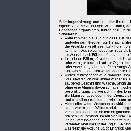
Selbstorganisierung und selbstbestimmtes L
eigene Ziele setzt und den Willen formt, d
Geschehen organisieren, führen dazu, in der
Scheiterns:
Viele kommen blauäugig in das Haus, fasz
und/oder den Theorien von Herrschaftsfre
die Projektwerkstatt lesen bzw. hören. Sie
kommen. Doch oft entpuppt sich das als fo
im Wunsch nach Führung (durch andere M
In anderen Fällen, oft verbunden mit Unw
oder weniger bewusst auf der Organisieru
oder Anweisung, ohne die Erinnerungs-App
tun, was sie eigentlich wollen oder sich 
Vieles ist nicht böser Wille, sondern Una
was alles täglich oder immer wieder an
sauberes Geschirr und Wäsche, Strom und 
ohne eine Ahnung davon zu haben, woher da
besorgt, organisiert, wer sich mit den fo
Bei Mami zuhause oder in der Dienstleistu
und wo soll mensch lernen, wie Leben ge
Aber selbst wenn Menschen es wirklich 
selbst wer mit dem Willen startet, das 
vor Ort und denen im entfernten globalen
reichen Deutschland überall staatliche F
kleine Startups oder gut gepamperte Mini-
verändert aber die Einstellung zu Selbst
Das treibt die Akteuris Stück für Stück wi