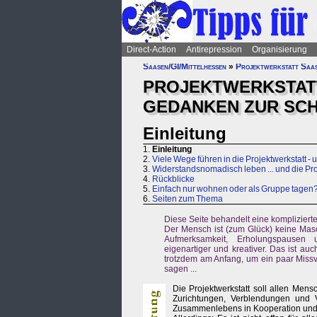
Direct-Action
Antirepression
Organisierung
Saasen/GI/Mittelhessen
»
Projektwerkstatt Saa
PROJEKTWERKSTAT
GEDANKEN ZUR SCHW
Einleitung
1.
Einleitung
2.
Viele Wege führen in die Projektwerkstatt -
3.
Widerstandsnomadisch leben ... und die Pro
4.
Rückblicke
5.
Einfach nur wohnen oder als Gruppe tagen
6.
Seiten zum Thema
Diese Seite behandelt eine komplizierte
Der Mensch ist (zum Glück) keine Masc
Aufmerksamkeit, Erholungspausen u
eigenartiger und kreativer. Das ist auc
trotzdem am Anfang, um ein paar Missve
sagen ...
Die Projektwerkstatt soll allen Men
Zurichtungen, Verblendungen und 
Zusammenlebens in Kooperation und