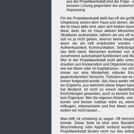
aus der Projektwerkstatt sind die Folge -
bessere Lösung gegenüber der andernorts
Anpassung.
Für die Projektwerkstatt stellt das oft die g
Umgebung setzen dem Haus und denen, die e
die im Haus aktiv sind, aber sich treiben l
Ideal, dass die im Haus aktiven Mensche
Strukturen aushandeln, nähern wir uns oft nu
soll es ja nicht geben, ebenso keine Haup
wenn sie als nett empfunden würden od
Aufmerksamkeit, Kommunikation, Selbstorga
das fehlt meist. Menschen kommen von drau
zunehmend automatisiert funktioniert und Ma
Wer in der Projektwerkstatt nicht aktiv umsc
draußen aus Kooperation und Organisierung. Da
wie bei Mami oder im Kapitalismus - nur oh
immer nur eine Minderheit, mitunter Ei
gegenkulturellen Versuchs. Trotzdem war es 
immer fortgesetzt wurde, das Haus weiter mi
ein Ergebnis, aus welchem etwas folgen kann 
hat Bestand, ist nicht zu einem staatsfö
Einrichtungen geworden, auch zu keinem Sch
kein Eigentum. Wer die eigenen Arbeits- und 
bunter und besser nutzbar wäre es, wenn
mittragen, miteinwickeln und ihre Ideen um
wollen wir nicht lassen ...
Was hilft, ist schwierig zu sagen. Oft herr
könnte. Diese Seite ist eher eine Baustel
Beschreibung oder Appell verfasst wurden
Projektwerkstatt fanden nicht nur das selb