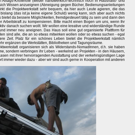
 Alltags-Knowhow (weder handwerklich-technisch noch in Haushalts- und
sich Wissen anzueignen (Abneigung gegen Bücher, Bedienungsanleitungen
irkt die Projektwerkstatt sehr bequem, da hier auch Leute agieren, die das
 bislang (das ist ja keine eigene Schuld) wenig kann, sich aber auch nichts
mus bietet da bessere Möglichkeiten, fremdgesteuert tätig zu sein und dann den
r Arbeitskraft zu kompensieren. Bitte macht einen Bogen um uns, wenn Ihr
t aktiv danach suchen wollt. Wir wollen eine kreative und widerständige Runde
nd immer neu aneignen. Das Haus soll eine gut organisierte Plattform für
den sind alle, die an so etwas mitwirken wollen oder so etwas suchen - egal
re Zeit. Platz für ein schönes Leben bietet die Projektwerkstatt nämlich
hr ergänzen die Werkstätten, Bibliotheken und Tagungsräume.
twerkstatt organisieren sich als Widerstands-NomadInnen, d.h. sie haben
e, sondern verbringen ihr Leben - werkelnd an Projekten - in den Häusern,
 Saasen mit ihrer hervorragenden Ausstattung und der verkehrsgünstigen Lage
rt immer wieder dazu - aber wir sind auch gerne in Kooperation mit anderen