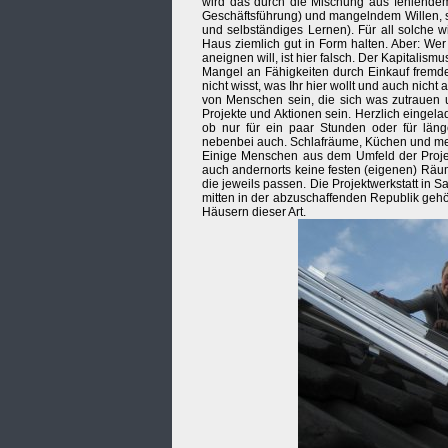
wird das durch die Mischung aus fehlendem
Geschäftsführung) und mangelndem Willen, 
und selbständiges Lernen). Für all solche w
Haus ziemlich gut in Form halten. Aber: Wer
aneignen will, ist hier falsch. Der Kapitalis
Mangel an Fähigkeiten durch Einkauf fremde
nicht wisst, was Ihr hier wollt und auch nich
von Menschen sein, die sich was zutrauen u
Projekte und Aktionen sein. Herzlich eingela
ob nur für ein paar Stunden oder für länge
nebenbei auch. Schlafräume, Küchen und me
Einige Menschen aus dem Umfeld der Projek
auch andernorts keine festen (eigenen) Räum
die jeweils passen. Die Projektwerkstatt in
mitten in der abzuschaffenden Republik gehö
Häusern dieser Art.