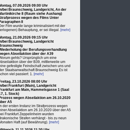
Montag, 07.09.2026 09:00 Uhr
in/bei Braunschweig, Landgericht, An der
Martinikirche 8 (Raum siehe Aushang)
Strafprozess wegen des Films Unter
Paragraphen II
Der Film wurde lange kriminalisiert mit der
(erlogenen) Behauptung, er sei illegal.
[mehr]
Montag, 21.09.2026 09:15 Uhr
in/bei Braunschweig, Landgericht
Braunschweig
Wiederholung der Berufungsverhandlung
wegen Abseilaktion über der A39
Worum gehts? Ursprünglich um eine
Abseilaktion über der B39, mittlerweile um
eine gefestigte Feindschaft zwischen uns und
der Staatsanwaltschaft Braunschweig Es ist
schon viel passiert: 1.
[mehr]
Freitag, 23.10.2026 08:00 Uhr
in/bei Frankfurt (Main), Landgericht
Frankfurt am Main, Hammelsgasse 1 (Saal
17, 1. Stock)
Prozess wegen Abseilaktion am 26.10.2020
über A5
In der ersten Instanz im Strafprozess wegen
einer Abseilaktion am 26.10.2020 über der A5
bei Frankfurt Zeppelinheim wurden
drakonische Strafen verhängt - bis zu neun
Monaten Haft (auf Bewährung).
[mehr]
Mittwoch, 11.11.2026 11:30 Uhr