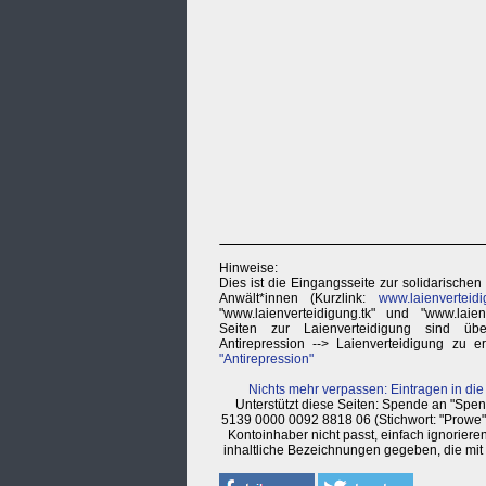
Hinweise:
Dies ist die Eingangsseite zur solidarischen 
Anwält*innen (Kurzlink:
www.laienverteidi
"www.laienverteidigung.tk" und "www.laienv
Seiten zur Laienverteidigung sind 
Antirepression --> Laienverteidigung zu e
"Antirepression"
Nichts mehr verpassen: Eintragen in die
Unterstützt diese Seiten: Spende an "Sp
5139 0000 0092 8818 06 (Stichwort: "Prowe"
Kontoinhaber nicht passt, einfach ignorier
inhaltliche Bezeichnungen gegeben, die mit