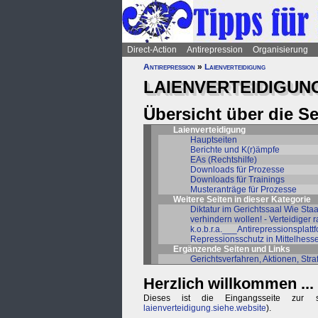
Direct-Action
Antirepression
Organisierung
Antirepression
»
Laienverteidigung
LAIENVERTEIDIGUN
Übersicht über die S
Laienverteidigung
Hauptseiten
Berichte und K(r)ämpfe
EAs (Rechtshilfe)
Downloads für Prozesse
Downloads für Trainings
Musteranträge für Prozesse
Weitere Seiten in dieser Kategorie
Diktatur im Gerichtssaal Wie Sta
verhindern wollen! - Verteidiger
k.o.b.r.a.___Antirepressionsplatt
Repressionsschutz in Mittelhess
Ergänzende Seiten und Links
Gerichtsverfahren, Aktionen, Stra
Herzlich willkommen ...
Dieses ist die Eingangsseite zur soli
laienverteidigung.siehe.website
).