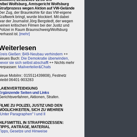
in/bei Wolfsburg, Amtsgericht Wolfsburg
Strafprozess wegen Aktion auf VW-Gelände
Der Zug, der Braunkohle für das VW-eigene
Kraftwerk bringt, wurde blockiert. Mit dabei
war der Journalist Jörg Bergstedt, der wegen
seinen kritischen Filmen bei der Justiz und
Polizei in Raum Braunschweig/Wolfsburg
verhasst ist.
[mehr]
Weiterlesen
Kreis Gießen: B49-Neubau verhindern
++
Neues Buch:
Die Demokratie überwinden,
bevor sie sich selbst abschafft
++ Nichts mehr
verpassen:
Mailverteiler&Chats
Neue Mobilnr.: 015511439808), Festnetz
bleibt 06401-903283
LAIENVERTEIDIGUNG
Ergänzende Seiten und Links
Gerichtsverfahren, Aktionen, Strafen.
FILME ZU POLIZEI, JUSTIZ UND DEN
MÖGLICHKEITEN, SICH ZU WEHREN
"Unter Paragraphen" I und II
HILFSMITTEL IN STRAFPROZESSEN:
TIPPS, ANTRÄGE, MATERIAL
Tipps, Gesetze und Hinweise