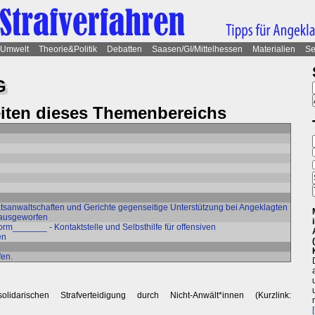
Umwelt
Theorie&Politik
Debatten
Saasen/GI/Mittelhessen
Materialien
Se
G
eiten dieses Themenbereichs
atsanwaltschaften und Gerichte gegenseitige Unterstützung bei Angeklagten
 rausgeworfen
form_______ - Kontaktstelle und Selbsthilfe für offensiven
en
fen.
darischen Strafverteidigung durch Nicht-Anwält*innen (Kurzlink: