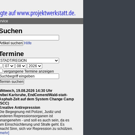
rvice
Suchen
Hilfe
Termine
vergangene Termine anzeigen
Mittwoch, 19.08.2026 14:30 Uhr
in/bei Karlsruhe, EndCement/Wald-statt-
Asphalt-Zelt auf dem System Change Camp
(SCC)
Kreative Antirepression
Die Begegnung mit Polizei, Justiz und
anderen Repressionsorganen ist
unangenehm - und soll es auch sein, da es
um Einschüchterung und Strafe geht. Es
macht Sinn, sich vor Repression zu schützen.
[mehr]