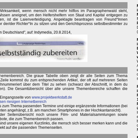
n Wirksamkeit, wenn mensch nicht mehr hilflos im Paragraphenwald steht,
ssen aneignet, um den Helfershelfern von Staat und Kapital entgegen zu
en, ist die Laienverteidigung. Angeklagte beantragen von Freund*Innen
 der/der Richter*In zu sitzen und den Gerichtsprozess selbstbestimmter zu
en Deutschland", auf: Indymedia, 20.8.2014,
hemenbereich. Die graue Tabelle oben zeigt dir alle Seiten zum Thema
e Zeile kommst du zum entsprechenden Artikel, der oft auf mehreren Seiten
durchnummeriert über dem Titel zu sehen (schwarz der Abschnitt, in dem du
ken). Die Gesamtübersicht über alle unsere Themenbereiche schaffen die
 Eingangsseite von
www.projektwerkstatt.de
sen riesigen Internetbereich
weils zum Thema passenden Termine und einige ergänzende Informationen (bei
nten angehängt, z.B. am manchen Smartphones in der Hochkantansicht).
 der Seitenübersicht noch unsere Film- und Materialsammlungen sowie
bote, die zum Themenbereich passen.
 sind unsere eigenen Kurzlinks, die mensch sich besser merken kann und die
irekt auf die passenden Themenseiten.