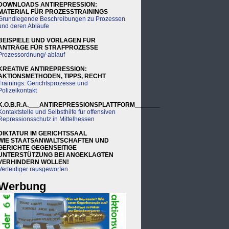
DOWNLOADS ANTIREPRESSION:
MATERIAL FÜR PROZESSTRAININGS
Grundlegende Beschreibungen zu Prozessen
und deren Abläufe
BEISPIELE UND VORLAGEN FÜR
ANTRÄGE FÜR STRAFPROZESSE
Prozessordnung/-ablauf
KREATIVE ANTIREPRESSION:
AKTIONSMETHODEN, TIPPS, RECHT
Trainings: Gerichtsprozesse und
Polizeikontakt
K.O.B.R.A.___ANTIREPRESSIONSPLATTFORM_______
Kontaktstelle und Selbsthilfe für offensiven
Repressionsschutz in Mittelhessen
DIKTATUR IM GERICHTSSAAL
WIE STAATSANWALTSCHAFTEN UND
GERICHTE GEGENSEITIGE
UNTERSTÜTZUNG BEI ANGEKLAGTEN
VERHINDERN WOLLEN!
Verteidiger rausgeworfen
Werbung