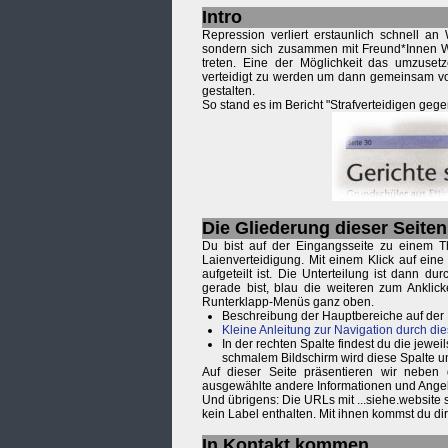
Intro
Repression verliert erstaunlich schnell a
sondern sich zusammen mit Freund*Innen Wi
treten. Eine der Möglichkeit das umzusetz
verteidigt zu werden um dann gemeinsam vor
gestalten.
So stand es im Bericht "Strafverteidigen geg
Die Gliederung dieser Seiten
Du bist auf der Eingangsseite zu einem T
Laienverteidigung. Mit einem Klick auf ein
aufgeteilt ist. Die Unterteilung ist dann 
gerade bist, blau die weiteren zum Anklic
Runterklapp-Menüs ganz oben.
Beschreibung der Hauptbereiche auf der
Kleine Anleitung zur Navigation durch die
In der rechten Spalte findest du die je
schmalem Bildschirm wird diese Spalte u
Auf dieser Seite präsentieren wir neben
ausgewählte andere Informationen und Ange
Und übrigens: Die URLs mit ...siehe.website
kein Label enthalten. Mit ihnen kommst du d
In Kontakt kommen