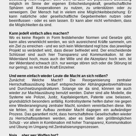
möglich im Sinne der eigenen Entscheidungskraft, gesellschaftliche
Sphären und Kooperationen zu nutzen, zu unterstützen oder zu
verweigern. Der Mensch hat in vielem eine Möglichkeitsbeziehung: Er
kann natürliche oder gesellschaftliche Gegebenheiten nutzen oder
beeinflussen - oder es sein lassen. Er kann aber nicht verhindern, dass
die Möglichkeiten da sind.
Kann jedeR einfach alles machen?
Wo es keine Regeln in Form feststehender Normen und Gesetze gibt,
kann alles verwirklicht werden, wo sich ausreichend Kräfte sammeln, um
ein Ziel zu erreichen - und wo sich kein Widerstand regt bzw. das jeweilige
Projekt so verändert wird, dass dieser befriedet wird. Der enscheidende
Schlüssel sind auch hier Transparenz und Kommunikation. Ist der
Widerstand hoch, muss auch der Wille und die Akzeptanz hoch sein. Ist
der Widerstand schwach (d.h. nur wenige stören sich oder die Störung ist
nur gering), so reicht die Kraft Einzelner.
Und wenn einfach wieder Leute die Macht an sich reißen?
Zunächst: Welche Macht? Die Reorganisierung zentraler
Herrschaftsausübung bedarf entsprechender Abhängigkeitsverhältnisse
und Durchsetzungsstrukturen. Solange sie da sind, können sie auch
wieder zur Machtausübung benutzt werden. Daher sind alle Modelle, die
Systeme wie Polizei, Justiz, Kapitaleigentum, Patente usw. belassen,
grundsätzlich besonders anfällig. Kontrollsysteme helfen daher nie gegen
eine Wiederaneignung zentraler Macht, sondern vereinfachen diese. Wo
sie fehlen, ist der Aufbau zentraler Macht dagegen ein aufwändiger
Prozess. Das garantiert nicht, dass herrschaftsfreie Gesellschaften wieder
zu Herrschaftssystemen werden, aber es bietet den größtmöglichen
Schutz - vor allem in Kombination mit hoher Transparenz, Kommunikation
und Übung im Umgang mit Zentralisierungsprozessen.
Naja ... aber wer Waffen hat?