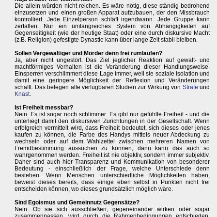
Die allein würden nicht reichen. Es wäre nötig, diese ständig bedrohend
einzusetzen und einen großen Apparat aufzubauen, der den Missbrauch
kontrolliert. Jede Einzelperson schläft irgendwann. Jede Gruppe kann
zerfallen. Nur ein umfangreiches System von Abhängigkeiten auf
Gegenseitigkeit (wie der heutige Staat) oder eine durch diskursive Macht
(z.B. Religion) gefestigte Dynastie kann über lange Zeit stabil bleiben.
Sollen Vergewaltiger und Mörder denn frei rumlaufen?
Ja, aber nicht ungestört. Das Ziel jeglicher Reaktion auf gewalt- und
machtförmiges Verhalten ist die Veränderung dieser Handlungsweise.
Einsperren verschlimmert diese Lage immer, weil sie soziale Isolation und
damit eine geringere Möglichkeit der Reflexion und Veränderungen
schafft. Das belegen alle verfügbaren Studien zur Wirkung von
Strafe
und
Knast
.
Ist Freiheit messbar?
Nein. Es ist sogar noch schlimmer. Es gibt nur gefühlte Freiheit - und die
unterliegt damit den diskursiven Zurichtungen in der Gesellschaft. Wenn
erfolgreich vermittelt wird, dass Freiheit bedeutet, sich dieses oder jenes
kaufen zu können, die Farbe des Handys mittels neuer Abdeckung zu
wechseln oder auf dem Wahlzettel zwischen mehreren Namen von
Fremdbestimmung aussuchen zu können, dann kann das auch so
wahrgenommen werden. Freiheit ist nie objektiv, sondern immer subjektiv.
Daher sind auch hier Transparenz und Kommunikation von besonderer
Bedeutung - einschließlich der Frage, welche Unterschiede denn
bestehen. Wenn Menschen unterschiedliche Möglichkeiten haben,
beweist dieses bereits, dass einige eben selbst in Punkten nicht frei
entscheiden können, wo dieses grundsätzlich möglich wäre.
Sind Egoismus und Gemeinnutz Gegensätze?
Nein. Ob sie sich ausschließen, gegeneinander wirken oder sogar
zusammenpassen, wird durch die Rahmenbedingungen entschieden.