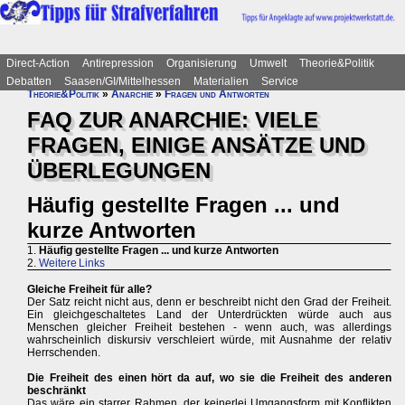
Direct-Action
Antirepression
Organisierung
Umwelt
Theorie&Politik
Debatten
Saasen/GI/Mittelhessen
Materialien
Service
Theorie&Politik
»
Anarchie
»
Fragen und Antworten
FAQ ZUR ANARCHIE: VIELE
FRAGEN, EINIGE ANSÄTZE UND
ÜBERLEGUNGEN
Häufig gestellte Fragen ... und
kurze Antworten
1.
Häufig gestellte Fragen ... und kurze Antworten
2.
Weitere Links
Gleiche Freiheit für alle?
Der Satz reicht nicht aus, denn er beschreibt nicht den Grad der Freiheit.
Ein gleichgeschaltetes Land der Unterdrückten würde auch aus
Menschen gleicher Freiheit bestehen - wenn auch, was allerdings
wahrscheinlich diskursiv verschleiert würde, mit Ausnahme der relativ
Herrschenden.
Die Freiheit des einen hört da auf, wo sie die Freiheit des anderen
beschränkt
Das wäre ein starrer Rahmen, der keinerlei Umgangsform mit Konflikten