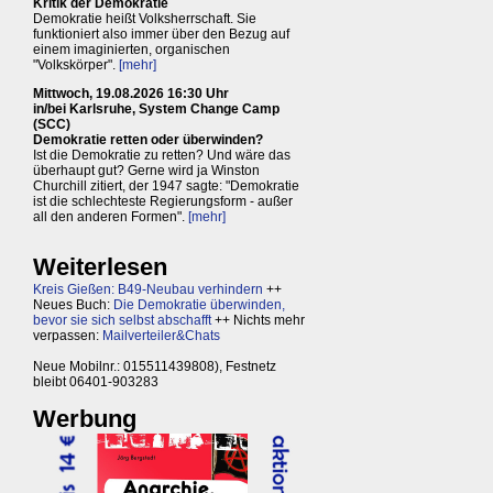
Kritik der Demokratie
Demokratie heißt Volksherrschaft. Sie
funktioniert also immer über den Bezug auf
einem imaginierten, organischen
"Volkskörper".
[mehr]
Mittwoch, 19.08.2026 16:30 Uhr
in/bei Karlsruhe, System Change Camp
(SCC)
Demokratie retten oder überwinden?
Ist die Demokratie zu retten? Und wäre das
überhaupt gut? Gerne wird ja Winston
Churchill zitiert, der 1947 sagte: "Demokratie
ist die schlechteste Regierungsform - außer
all den anderen Formen".
[mehr]
Weiterlesen
Kreis Gießen: B49-Neubau verhindern
++
Neues Buch:
Die Demokratie überwinden,
bevor sie sich selbst abschafft
++ Nichts mehr
verpassen:
Mailverteiler&Chats
Neue Mobilnr.: 015511439808), Festnetz
bleibt 06401-903283
Werbung