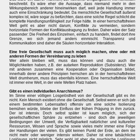
beschreibt. Es wäre eher die Aussage, dass niemand mehr in den
Wirkungsbereich anderer hineinwirken darf, weil jede Handlung immer
auch eine Einschränkung bedeutet. Da menschliche Gesellschaft äußerst
komplex ist, wäre sogar zu befürchten, dass eine solche Regel schlicht die
komplette Handlungsunfähigkeit zur Folge hätte. In einer herrschaftsfreien
Welt geht es aber nicht darum, Konflikte zu vermeiden, sondern
horizontale Formen der Konfliktaustragung zu finden. Daher wäre der Satz
passender: Die Freiheit des Einzelnen, einfach zu handeln, findet dort ihre
Grenze, wo sich jemand anders einmischt. Transparenz und
Kommunikation sind daher die Säulen horizontaler Interaktion.
Eine freie Gesellschaft muss auch möglich machen, ohne oder mit
anderen Formen der Vereinbarung zu leben
Wer allein bleiben will, muss das können und dazu auch die
Möglichkeiten haben, z.B. der autarken Reproduktion (Subsistenz). Wer
mit anderen zusammen eine Kooperation oder Organisation bildet,
innerhalb derer andere Prinzipien herrschen als in der herrschaftsfreien
Welt drumherum, muss das ebenfalls können. Eine herrschaftsfreie Welt
ist immer eine Welt, in der viele Welten Platz haben.
Gibt es einen individuellen Anarchismus?
Im Sinne einer völligen Losgelöstheit von der Gesellschaft gibt es ihn
nicht. Kein Mensch existiert ohne die Gesellschaft. Selbst wenn er sich (ab
einem bestimmten Lebensalter) offensiv um eine solche Isolierung
bemühen würde, bliebe der Einfluss der frühen Prägung in ihm zurück.
Der ist intensiv. Doch selbst später ist kaum möglich, sich der
gesellschaftlichen Sphäre zu entziehen - sind doch die jeweiligen
Bedingungen der Umwelt, die Verfügbarkeit natürlicher und kultureller
Ressourcen, Wissen und Sprache sowie vieles mehr immer eine Folge
der Handlungen der vielen. Es gibt keinen Punkt der Erde, an dem sie
nicht mehr oder weniger intensiv wirken. Daher ist eine tatsächliche
Loslösung nicht möglich. Sehr wohl ist aber die psychische Loslösung