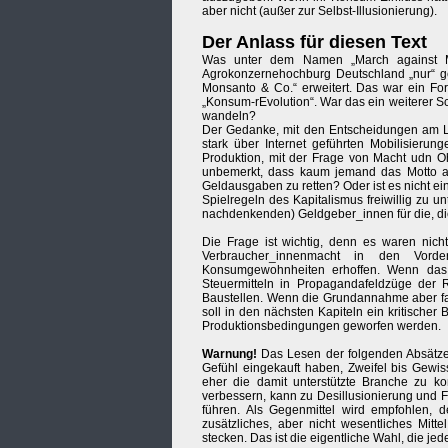
aber nicht (außer zur Selbst-Illusionierung).
Der Anlass für diesen Text
Was unter dem Namen „March against Mo
Agrokonzernehochburg Deutschland „nur“ g
Monsanto & Co.“ erweitert. Das war ein For
„Konsum-rEvolution“. War das ein weiterer Sch
wandeln?
Der Gedanke, mit den Entscheidungen am La
stark über Internet geführten Mobilisieru
Produktion, mit der Frage von Macht udn O
unbemerkt, dass kaum jemand das Motto anz
Geldausgaben zu retten? Oder ist es nicht ei
Spielregeln des Kapitalismus freiwillig zu u
nachdenkenden) Geldgeber_innen für die, di
Die Frage ist wichtig, denn es waren nicht
Verbraucher_innenmacht in den Vord
Konsumgewohnheiten erhoffen. Wenn das t
Steuermitteln in Propagandafeldzüge der
Baustellen. Wenn die Grundannahme aber f
soll in den nächsten Kapiteln ein kritischer
Produktionsbedingungen geworfen werden.
Warnung!
Das Lesen der folgenden Absätze
Gefühl eingekauft haben, Zweifel bis Gew
eher die damit unterstützte Branche zu ko
verbessern, kann zu Desillusionierung und F
führen. Als Gegenmittel wird empfohlen, de
zusätzliches, aber nicht wesentliches Mitt
stecken. Das ist die eigentliche Wahl, die jed