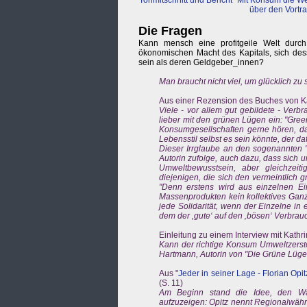
Tonmitschnitt und Bericht "Mit Konsum die W
über den Vortra
Die Fragen
Kann mensch eine profitgeile Welt durch
ökonomischen Macht des Kapitals, sich dess
sein als deren Geldgeber_innen?
Man braucht nicht viel, um glücklich zu 
Aus einer Rezension des Buches von Ka
Viele - vor allem gut gebildete - Verb
lieber mit den grünen Lügen ein: "Gree
Konsumgesellschaften gerne hören, das
Lebensstil selbst es sein könnte, der da
Dieser Irrglaube an den sogenannten "
Autorin zufolge, auch dazu, dass sich u
Umweltbewusstsein, aber gleichzei
diejenigen, die sich den vermeintlich gr
"Denn erstens wird aus einzelnen Ei
Massenprodukten kein kollektives Ganz
jede Solidarität, wenn der Einzelne i
dem der ‚gute‘ auf den ‚bösen‘ Verbrau
Einleitung zu einem Interview mit Kathr
Kann der richtige Konsum Umweltzerst
Hartmann, Autorin von "Die Grüne Lüge"
Aus "
Jeder in seiner Lage - Florian Opi
(S. 11)
Am Beginn stand die Idee, den Wac
aufzuzeigen: Opitz nennt Regionalwähr