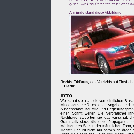
Bis zu 10 Prozent des Umsatzes mach
guten Ruf. Das führt auch dazu, dass di
Am Ende stand diese Abbildung:
Rechts: Erklärung des Verzichts auf Plastik 
... Plastik.
Intro
Wer kennt sie nicht, die vermeintlichen Bins
Mindestens heißt es dort: Angebot und N
Ausgerechnet Industrie und Regierungspro
einen Schritt weiter: Die Verbraucher_in
Nachfrage steuerten sie das wirtschaftli
Grammatik steckt die erste Propagandalei
Mächten den Satz in der männlichen Form, a
Macht." Das ist nicht nur sprachlich ärgerl