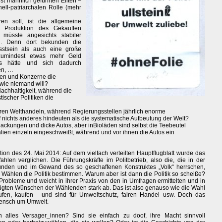
st männlich geführten Eliten –
nell-patriarchalen Rolle (mehr
en soll, ist die allgemeine
 Produktion des Gekauften
müsste angesichts stabiler
n. Denn dort bekunden die
stsein als auch eine große
e zumindest etwas mehr Geld
s hätte und sich dadurch
en, …
onen und Konzerne die
 wie niemand will?
achhaltigkeit, während die
ischer Politiken die
iren Welthandeln, während Regierungsstellen jährlich enorme
 nichts anderes hindeuten als die systematische Aufbeutung der Welt?
kungen und dicke Autos, aber inBioläden sind selbst die Teebeutel
alien einzeln eingeschweißt, während und vor ihnen die Autos ein
on des 24. Mai 2014: Auf dem vielfach verteilten Hauptflugblatt wurde das
en verglichen. Die Führungskräfte im Politbetrieb, also die, die in der
nden und im Gewand des so geschaffenen Konstruktes „Volk“ herrschen,
 Wählen die Politik bestimmen. Warum aber ist dann die Politik so scheiße?
robleme und weicht in ihrer Praxis von den in Umfragen ermittelten und in
ten Wünschen der Wählenden stark ab. Das ist also genauso wie die Wahl
fen, kaufen - und sind für Umweltschutz, fairen Handel usw. Doch das
 Mensch um Umwelt.
 alles Versager_innen? Sind sie einfach zu doof, ihre Macht sinnvoll