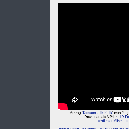
Vortrag "
Konsumkritik-Kritik
" (von Jör
Download als MP4 in
HD-Fo
Verfilmter Mitschnit