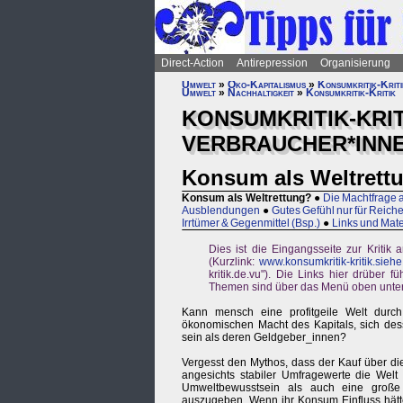
Direct-Action
Antirepression
Organisierung
Umwelt
»
Öko-Kapitalismus
»
Konsumkritik-Kriti
Umwelt
»
Nachhaltigkeit
»
Konsumkritik-Kritik
KONSUMKRITIK-KRIT
VERBRAUCHER*INN
Konsum als Weltrett
Konsum als Weltrettung?
●
Die Machtfrage
Ausblendungen
●
Gutes Gefühl nur für Reich
Irrtümer & Gegenmittel (Bsp.)
●
Links und Mate
Dies ist die Eingangsseite zur Kritik
(Kurzlink:
www.konsumkritik-kritik.siehe
kritik.de.vu"). Die Links hier drüber
Themen sind über das Menü oben unter 
Kann mensch eine profitgeile Welt durch
ökonomischen Macht des Kapitals, sich dess
sein als deren Geldgeber_innen?
Vergesst den Mythos, dass der Kauf über d
angesichts stabiler Umfragewerte die Wel
Umweltbewusstsein als auch eine große B
auszugeben. Wenn ihr Konsum Einfluss hätte