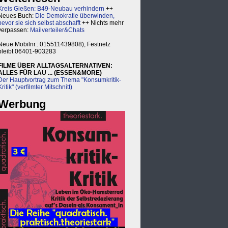
Kreis Gießen: B49-Neubau verhindern
++
Neues Buch:
Die Demokratie überwinden,
bevor sie sich selbst abschafft
++ Nichts mehr
verpassen:
Mailverteiler&Chats
Neue Mobilnr.: 015511439808), Festnetz
bleibt 06401-903283
FILME ÜBER ALLTAGSALTERNATIVEN:
ALLES FÜR LAU ... (ESSEN&MORE)
Der Hauptvortrag zum Thema "Konsumkritik-
Kritik" (verfilmter Mitschnitt)
Werbung