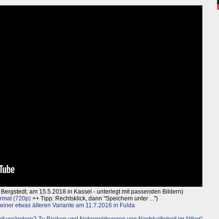
g Bergstedt, am 15.5.2018 in Kassel - unterlegt mit passenden Bildern)
rmat (720p)
++ Tipp: Rechtsklick, dann "Speichern unter ...")
t einer etwas älteren Variante am 11.7.2016 in Fulda