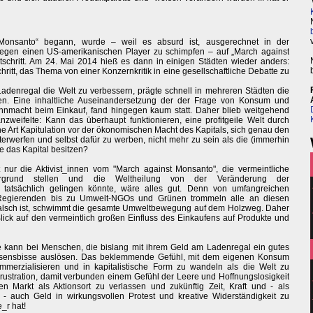
nsanto“ begann, wurde – weil es absurd ist, ausgerechnet in der
egen einen US-amerikanischen Player zu schimpfen – auf „March against
tschritt. Am 24. Mai 2014 hieß es dann in einigen Städten wieder anders:
ritt, das Thema von einer Konzernkritik in eine gesellschaftliche Debatte zu
denregal die Welt zu verbessern, prägte schnell in mehreren Städten die
ngen. Eine inhaltliche Auseinandersetzung der der Frage von Konsum und
hnmacht beim Einkauf, fand hingegen kaum statt. Daher blieb weitgehend
weifelte: Kann das überhaupt funktionieren, eine profitgeile Welt durch
ne Art Kapitulation vor der ökonomischen Macht des Kapitals, sich genau den
nterwerfen und selbst dafür zu werben, nicht mehr zu sein als die (immerhin
e das Kapital besitzen?
 nur die Aktivist_innen vom "March against Monsanto", die vermeintliche
ergrund stellen und die Weltheilung von der Veränderung der
atsächlich gelingen könnte, wäre alles gut. Denn von umfangreichen
 Regierenden bis zu Umwelt-NGOs und Grünen trommeln alle an diesen
alsch ist, schwimmt die gesamte Umweltbewegung auf dem Holzweg. Daher
 Blick auf den vermeintlich großen Einfluss des Einkaufens auf Produkte und
 kann bei Menschen, die bislang mit ihrem Geld am Ladenregal ein gutes
issensbisse auslösen. Das beklemmende Gefühl, mit dem eigenen Konsum
mmerzialisieren und in kapitalistische Form zu wandeln als die Welt zu
rustration, damit verbunden einem Gefühl der Leere und Hoffnungslosigkeit
n Markt als Aktionsort zu verlassen und zukünftig Zeit, Kraft und - als
el - auch Geld in wirkungsvollen Protest und kreative Widerständigkeit zu
e_r hat!