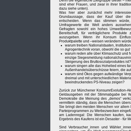
Denn die eigentliche Zielgruppe dieser – mei
sind eher Frauen, und zwar in ihrer traditio
dazu siehe unten).
Was hier aber zunächst mehr interessier
Grundaussage, dass der Kauf über die
entscheiden. Wenn das stimmen würde, 
Umfragewerte die Welt anders aussehe
Gefragten sowohl ein hohes Umweltbewus
Bereitschaft, für verträglichere Produkt
auszugeben. Wenn ihr Konsum Einflus
Produktpalette und –weisen verändern würd
warum treiben Nationalstaaten, Instituti
Agrogentechnik voran, obwohl die so gut
warum reden alle über Klimaschutz und N
einzige Siegesmeldung nationalchauvinist
Steigerung des Bruttosozialproduktes ist?
warum singen alle das Hohelied eines fa
Außenhandelsüberschüsse feiern, die auf
warum sind Ökos gegen aufwändige Verpac
dreimal und mit unterschiedlichen Materi
beeindruckendes PS-Niveau zeigen?
Zurück zur Münchener KonsumrEvolution-Akti
Geldausgeben mit der Stimmabgabe bei Wahl
Demokratie die Meinung des „demos“ verkü
vermitteln ständig, dass die Menschen übers
Sie bringt den meisten Menschen vor allem P
Parteiprogrammen zu Werbezwecken eingefüg
am Ladenregal: Die Menschen kaufen, kau
Ergebnis des Kaufens ist ein Desaster - für
Sind Verbraucher_innen und Wähler_innen