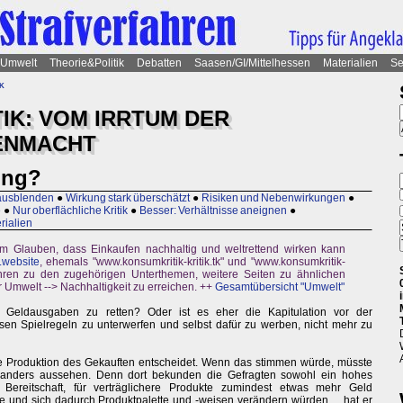
Umwelt
Theorie&Politik
Debatten
Saasen/GI/Mittelhessen
Materialien
Se
k
IK: VOM IRRTUM DER
ENMACHT
ung?
 ausblenden
●
Wirkung stark überschätzt
●
Risiken und Nebenwirkungen
●
e
●
Nur oberflächliche Kritik
●
Besser: Verhältnisse aneignen
●
rialien
 am Glauben, dass Einkaufen nachhaltig und weltrettend wirken kann
.website
, ehemals "www.konsumkritik-kritik.tk" und "www.konsumkritik-
 führen zu den zugehörigen Unterthemen, weitere Seiten zu ähnlichen
Umwelt --> Nachhaltigkeit zu erreichen. ++
Gesamtübersicht "Umwelt"
 Geldausgaben zu retten? Oder ist es eher die Kapitulation vor der
en Spielregeln zu unterwerfen und selbst dafür zu werben, nicht mehr zu
ie Produktion des Gekauften entscheidet. Wenn das stimmen würde, müsste
t anders aussehen. Denn dort bekunden die Gefragten sowohl ein hohes
ereitschaft, für verträglichere Produkte zumindest etwas mehr Geld
 und sich dadurch Produktpalette und -weisen verändern würden ... hat er