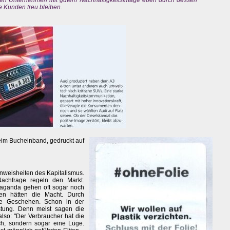
en Unternehmen mit gutem Nachhaltigkeitsimage eben durch dessen
e Kunden treu bleiben.
beim Bucheinband, gedruckt auf
enweisheiten des Kapitalismus.
achfrage regeln den Markt.
paganda gehen oft sogar noch
nen hätten die Macht. Durch
che Geschehen. Schon in der
stung. Denn meist sagen die
lso: "Der Verbraucher hat die
ich, sondern sogar eine Lüge.