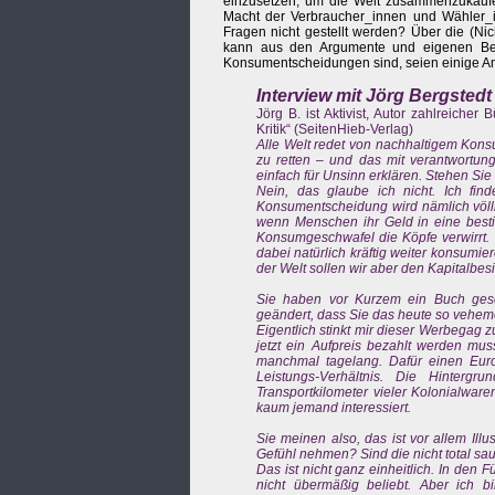
einzusetzen, um die Welt zusammenzukaufen
Macht der Verbraucher_innen und Wähler_in
Fragen nicht gestellt werden? Über die (Ni
kann aus den Argumente und eigenen Beo
Konsumentscheidungen sind, seien einige Ant
Interview mit Jörg Bergstedt
Jörg B. ist Aktivist, Autor zahlreiche
Kritik“ (SeitenHieb-Verlag)
Alle Welt redet von nachhaltigem Kons
zu retten – und das mit verantwortun
einfach für Unsinn erklären. Stehen Sie 
Nein, das glaube ich nicht. Ich fi
Konsumentscheidung wird nämlich völlig
wenn Menschen ihr Geld in eine besti
Konsumgeschwafel die Köpfe verwirrt. 
dabei natürlich kräftig weiter konsumi
der Welt sollen wir aber den Kapitalb
Sie haben vor Kurzem ein Buch gesch
geändert, dass Sie das heute so vehem
Eigentlich stinkt mir dieser Werbegag
jetzt ein Aufpreis bezahlt werden mus
manchmal tagelang. Dafür einen Euro
Leistungs-Verhältnis. Die Hintergr
Transportkilometer vieler Kolonialwar
kaum jemand interessiert.
Sie meinen also, das ist vor allem Il
Gefühl nehmen? Sind die nicht total sa
Das ist nicht ganz einheitlich. In den
nicht übermäßig beliebt. Aber ich bi