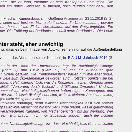
eete, die er fand, erkannte er sein Konzept als untauglich. Die
chen ein gutes Gewissen zu pflegen, doch taugten nicht dazu, den
 Friedrich Küppersbusch, in: Gießener Anzeiger am 23.11.2019 (S. 2)
s, sofort und bestens. Von „sofort“ erzählt die Überschuldung privater
von „bestens“ die Elektroschrotthalden auf den Recyclinghöfen. Ein
nte: Die Erfüllung der Bedürfnisse schafft neue Bedürfnisse. Die Leute
nter steht, eher unwichtig
ng, dass es beim Image von Autokonzernen nur auf die Außendarstellung
erliert das Vertrauen seiner Kunden", in:
B.A.U.M. Jahrbuch 2016
(S.
es in der Hand der Unternehmen legt, ihr Nachhaltigkeitsimage
 (Platz 7) und BMW (Platz 12) ist das für Autobauer gute
den Schoß gefallen. Die Premiumhersteller bauen nun mal eher große,
für viele zum Öko-Menetekel geworden sind. Trotzdem punkten sie bei
nden gefällt offensichtlich, was die Konzerne machen. Genannt seien
ilität", "Vorsprung durch Technik" und "Efficient Dynamics". Und das
kommuniziert. Nachhaltigkeitsthemen haben eigene Kampagnen und
e zwar faktisch ökologischer sind, weil sie kleinere Autos herstellen,
n nicht richtig darstellen. ...
nikation abhängig, denn faktische Nachhaltigkeit lässt sich schwer
ps Babybrei tatsächlich bio ist? Der Kunde glaubt, was er glaubwürdig
uf verschiedenen Kanälen, von Medienberichten bis zur Werbung. Wer
sern will, braucht nicht nur Substanz, sondern auch die richtige
em Nachhaltigkeitsimage ist, dass Nachhaltigkeits-Kommunikation