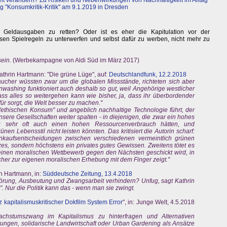
elt verändern? Zu Risiken und Nebenwirkungen von Nachhaltigkeit im Alltag"
g "Konsumkritik-Kritik" am 9.1.2019 in Dresden
 Geldausgaben zu retten? Oder ist es eher die Kapitulation vor der
en Spielregeln zu unterwerfen und selbst dafür zu werben, nicht mehr zu
sein.
(Werbekampagne von Aldi Süd im März 2017)
thrin Hartmann: "Die grüne Lüge", auf:
Deutschlandfunk, 12.2.2018
raucher wüssten zwar um die globalen Missstände, richteten sich aber
nwashing funktioniert auch deshalb so gut, weil Angehörige westlicher
s alles so weitergehen kann wie bisher, ja, dass ihr überbordender
für sorgt, die Welt besser zu machen."
ethischen Konsum" und angeblich nachhaltige Technologie führt, der
nsere Gesellschaften weiter spalten - in diejenigen, die zwar ein hohes
tig sehr oft auch einen hohen Ressourcenverbrauch hätten, und
ünen Lebensstil nicht leisten könnten. Das kritisiert die Autorin scharf:
nkaufsentscheidungen zwischen verschiedenen vermeintlich grünen
es, sondern höchstens ein privates gutes Gewissen. Zweitens tötet es
n einen moralischen Wettbewerb gegen den Nächsten geschickt wird, in
cher zur eigenen moralischen Erhebung mit dem Finger zeigt."
in Hartmann, in:
Süddeutsche Zeitung, 13.4.2018
örung, Ausbeutung und Zwangsarbeit verhindern? Unfug, sagt Kathrin
. Nur die Politik kann das - wenn man sie zwingt.
tz kapitalismuskritischer Dokfilm System Error
", in: Junge Welt, 4.5.2018
hstumszwang im Kapitalismus zu hinterfragen und Alternativen
ungen, solidarische Landwirtschaft oder Urban Gardening als Ansätze