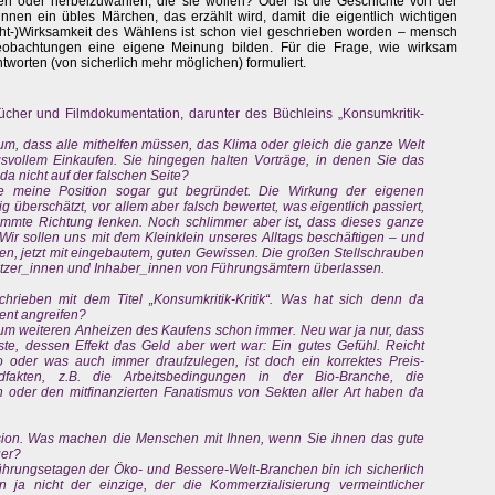
 oder herbeizuwählen, die sie wollen? Oder ist die Geschichte von der
nen ein übles Märchen, das erzählt wird, damit die eigentlich wichtigen
cht-)Wirksamkeit des Wählens ist schon viel geschrieben worden – mensch
bachtungen eine eigene Meinung bilden. Für die Frage, wie wirksam
worten (von sicherlich mehr möglichen) formuliert.
r Bücher und Filmdokumentation, darunter des Büchleins „Konsumkritik-
um, dass alle mithelfen müssen, das Klima oder gleich die ganze Welt
gsvollem Einkaufen. Sie hingegen halten Vorträge, in denen Sie das
da nicht auf der falschen Seite?
nde meine Position sogar gut begründet. Die Wirkung der eigenen
 überschätzt, vor allem aber falsch bewertet, was eigentlich passiert,
mmte Richtung lenken. Noch schlimmer aber ist, dass dieses ganze
Wir sollen uns mit dem Kleinklein unseres Alltags beschäftigen – und
eren, jetzt mit eingebautem, guten Gewissen. Die großen Stellschrauben
esitzer_innen und Inhaber_innen von Führungsämtern überlassen.
rieben mit dem Titel „Konsumkritik-Kritik“. Was hat sich denn da
ent angreifen?
 zum weiteren Anheizen des Kaufens schon immer. Neu war ja nur, dass
ste, dessen Effekt das Geld aber wert war: Ein gutes Gefühl. Reicht
 oder was auch immer draufzulegen, ist doch ein korrektes Preis-
undfakten, z.B. die Arbeitsbedingungen in der Bio-Branche, die
en oder den mitfinanzierten Fanatismus von Sekten aller Art haben da
lusion. Was machen die Menschen mit Ihnen, wenn Sie ihnen das gute
uer?
 Führungsetagen der Öko- und Bessere-Welt-Branchen bin ich sicherlich
n ja nicht der einzige, der die Kommerzialisierung vermeintlicher