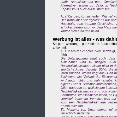
dafür. Angesichts der paar Gemüseb
Alternativen waren gut dafür, in Nis
Kapitalismus auch nur zu bremsen.
Aus "Kunden, Konsumenten, Wähler" von
Der Konsument ist rigoros: Er will alle
Haushalte eine traurige Geschichte, 
schicker Betrug also, vor dem Marx war
kaufen sich rund und wund.
Werbung ist alles - was dahi
So geht Werbung - ganz offene Beschreibu
ankommt:
Aus Joachim Schöpfer, "Wer schweigt, v
25ff)
Die Untersuchung zeigt auch, dass 
aufzubauen und zu pflegen. Audi
Nachhaltigkeitsimage sicher nicht in 
sportliche Autos, darunter SUVs, die 
ihren Kunden. Woran liegt das? Den Ku
Stichworte wie "Zukunft der Elektromob
wird auch richtig und wahrnehmbar 
eigene Events. Automobilunternehmen, di
fallen dagegen ab, weil sie ihre Leistunge
Nachhaltigkeitsimages sind von Kommu
überprüfen. Wer schmeckt schon, ob Hip
vermittelt bekommt. Vermittelt wird a
also sein Nachhaltigkeitimage verbes
Kommunikation. ...
Ein Merkmal von Unternehmen mit gut
tatsächlich stattfindet. ...