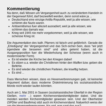
Kommentierung
Na denn, daß Wissen um Vergangenheit auch zu verändertem Handeln in
der Gegenwart führt, darf bezweifelt werden, denn sonst wäre ja ...
Deutschland eine einzige Antifa-Republik, weil ja alle wissen, wie
schlimm die Nazis waren.
Antisemitismus fuer allezeit ausradiert, weil ja alle wissen, wie
schlimm das damals war.
Krieg seit 1945 nie mehr vorgekommen, weil ja alle wissen, wie
scheisse Krieg ist.
Die Argumentation des kath. Pfarrers ist falsch und gefährlich. Gerade die
„Erledigung“ der Vergangenheit und das Sich-sicher-Sein, dass "wir jetzt
irgendwie die besseren sind" und alles gelernt haben, ist die
Ausgangsposition fuer die Wiederholung der Scheisse (wenn auch in
modernisierter Form).
Es ist wieder die Kirche bei den Kriegen dabei!
Es sitzen u.a. wieder die ChristInnen hinter den Waffen bzw. geben die
Befehle.
Es sind wieder die christlichen Parteien, die kraeftig hetzen.
Es sind ...
Dass Menschen wissen, dass es Hexenverbrennungen gab, ist keinerlei
Argument dafuer, dass moderne Diskriminierung bis sozialrassistische
Morde nicht wieder laufen könnten.
Auch am 1. Mai 2001 in Saasen (sozialrassistischer Überfall in der Region
Gießen,
mehr ...
) waren Kirchenvorstandsmitglieder dabei. Und die
meisten werden Kirchenmitglieder gewesen sein. Und der Oberhetzer
(SPDler und Baufirma) sitzt auch im Kirchenvorstand. Natuerlich weiss der
um die Hexenverbrennungen. Na und, was sagt das aus?