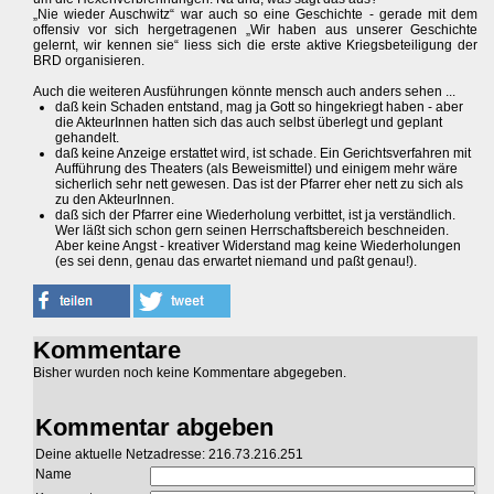
„Nie wieder Auschwitz“ war auch so eine Geschichte - gerade mit dem
offensiv vor sich hergetragenen „Wir haben aus unserer Geschichte
gelernt, wir kennen sie“ liess sich die erste aktive Kriegsbeteiligung der
BRD organisieren.
Auch die weiteren Ausführungen könnte mensch auch anders sehen ...
daß kein Schaden entstand, mag ja Gott so hingekriegt haben - aber
die AkteurInnen hatten sich das auch selbst überlegt und geplant
gehandelt.
daß keine Anzeige erstattet wird, ist schade. Ein Gerichtsverfahren mit
Aufführung des Theaters (als Beweismittel) und einigem mehr wäre
sicherlich sehr nett gewesen. Das ist der Pfarrer eher nett zu sich als
zu den AkteurInnen.
daß sich der Pfarrer eine Wiederholung verbittet, ist ja verständlich.
Wer läßt sich schon gern seinen Herrschaftsbereich beschneiden.
Aber keine Angst - kreativer Widerstand mag keine Wiederholungen
(es sei denn, genau das erwartet niemand und paßt genau!).
Kommentare
Bisher wurden noch keine Kommentare abgegeben.
Kommentar abgeben
Deine aktuelle Netzadresse: 216.73.216.251
Name