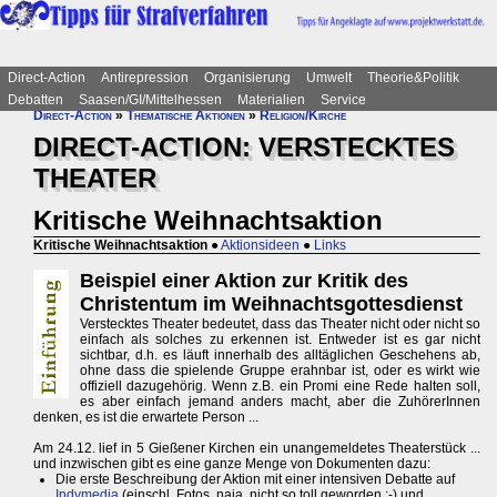
Direct-Action
Antirepression
Organisierung
Umwelt
Theorie&Politik
Debatten
Saasen/GI/Mittelhessen
Materialien
Service
Direct-Action
»
Thematische Aktionen
»
Religion/Kirche
DIRECT-ACTION: VERSTECKTES
THEATER
Kritische Weihnachtsaktion
Kritische Weihnachtsaktion
●
Aktionsideen
●
Links
Beispiel einer Aktion zur Kritik des
Christentum im Weihnachtsgottesdienst
Verstecktes Theater bedeutet, dass das Theater nicht oder nicht so
einfach als solches zu erkennen ist. Entweder ist es gar nicht
sichtbar, d.h. es läuft innerhalb des alltäglichen Geschehens ab,
ohne dass die spielende Gruppe erahnbar ist, oder es wirkt wie
offiziell dazugehörig. Wenn z.B. ein Promi eine Rede halten soll,
es aber einfach jemand anders macht, aber die ZuhörerInnen
denken, es ist die erwartete Person ...
Am 24.12. lief in 5 Gießener Kirchen ein unangemeldetes Theaterstück ...
und inzwischen gibt es eine ganze Menge von Dokumenten dazu:
Die erste Beschreibung der Aktion mit einer intensiven Debatte auf
Indymedia
(einschl. Fotos, naja, nicht so toll geworden ;-) und