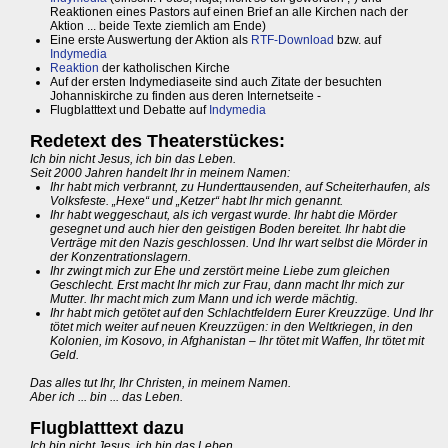
Reaktionen eines Pastors auf einen Brief an alle Kirchen nach der
Aktion ... beide Texte ziemlich am Ende)
Eine erste Auswertung der Aktion als
RTF-Download
bzw. auf
Indymedia
Reaktion
der katholischen Kirche
Auf der ersten Indymediaseite sind auch Zitate der besuchten
Johanniskirche zu finden aus deren Internetseite -
Flugblatttext und Debatte auf
Indymedia
Redetext des Theaterstückes:
Ich bin nicht Jesus, ich bin das Leben.
Seit 2000 Jahren handelt Ihr in meinem Namen:
Ihr habt mich verbrannt, zu Hunderttausenden, auf Scheiterhaufen, als
Volksfeste. „Hexe“ und „Ketzer“ habt Ihr mich genannt.
Ihr habt weggeschaut, als ich vergast wurde. Ihr habt die Mörder
gesegnet und auch hier den geistigen Boden bereitet. Ihr habt die
Verträge mit den Nazis geschlossen. Und Ihr wart selbst die Mörder in
der Konzentrationslagern.
Ihr zwingt mich zur Ehe und zerstört meine Liebe zum gleichen
Geschlecht. Erst macht Ihr mich zur Frau, dann macht Ihr mich zur
Mutter. Ihr macht mich zum Mann und ich werde mächtig.
Ihr habt mich getötet auf den Schlachtfeldern Eurer Kreuzzüge. Und Ihr
tötet mich weiter auf neuen Kreuzzügen: in den Weltkriegen, in den
Kolonien, im Kosovo, in Afghanistan – Ihr tötet mit Waffen, Ihr tötet mit
Geld.
Das alles tut Ihr, Ihr Christen, in meinem Namen.
Aber ich ... bin ... das Leben.
Flugblatttext dazu
Ich bin nicht Jesus, ich bin das Leben.