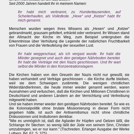
Seit 2000 Jahren handelt Ihr in meinem Namen:
Ihr habt mich verbrannt, zu Hunderttausenden, auf
Scheiterhaufen, als Volksfeste. „Hexe“ und „Ketzer“ habt Ihr
mich genannt.
Menschen wurden wegen ihres Wissens als „Hexen“ und „Ketzer“
gebrandmarkt, grausam gefoltert, ertränkt oder verbrannt. Ihr Wissen stand
der Allmacht der Kirche im Weg, zum Beispiel untergruben die
Erkenntnisse über Verhütung die Legende der natürlichen Fruchtbarkeit
von Frauen und die Verteufelung der sexuellen Lust.
Ihr habt weggeschaut, als ich vergast wurde. Ihr habt die
Mörder gesegnet und auch den geistigen Nährboden bereitet.
Ihr habt die Verträge mit den Nazis geschlossen. Und Ihr wart
selbst die Mörder in den Konzentrationslagern.
Die Kirchen haben von den Greueln der Nazis nicht nur gewußt, sie
haben verhandelt und Verträge geschlossen – die Kirche durfte bleiben,
weil sie dem Schweigen zustimmte. Die wenigen christlichen
WiderständlerInnen, die heute immer wieder genannt werden, waren
Ausnahmen und vertuschen, daß die Kirchen und Millionen ChristInnen in
Deutschland und anderen Ländern an der Vernichtung und Vertreibung
mitgewirkt haben.
Und sie haben immer wieder den geistigen Nährboden bereitet. So wie es
die Kolonialpolitik ohne brutale Missionierung in dieser Form nicht
gegeben hätte, ist auch der Antisemitismus nicht ohne christliche
Diskussionen und Instiutionen denkbar.
"Wie es unmöglich ist, daß die Aglaster ihr Hüpfen und Getzen läßt, die
Schlange ihr Stechen: so wenig läßt der Jüde von seinem Sinn, Christen
umzubringen, wo er nur kann." (Tischreden. Erlanger Ausgabe der Werke
Luthers, Bd. 62, S. 375)