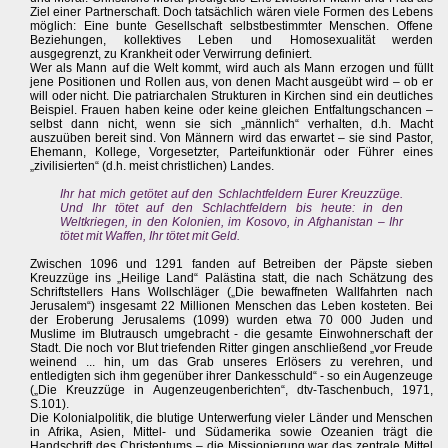
Ziel einer Partnerschaft. Doch tatsächlich wären viele Formen des Lebens
möglich: Eine bunte Gesellschaft selbstbestimmter Menschen. Offene
Beziehungen, kollektives Leben und Homosexualität werden
ausgegrenzt, zu Krankheit oder Verwirrung definiert.
Wer als Mann auf die Welt kommt, wird auch als Mann erzogen und füllt
jene Positionen und Rollen aus, von denen Macht ausgeübt wird – ob er
will oder nicht. Die patriarchalen Strukturen in Kirchen sind ein deutliches
Beispiel. Frauen haben keine oder keine gleichen Entfaltungschancen –
selbst dann nicht, wenn sie sich „männlich“ verhalten, d.h. Macht
auszuüben bereit sind. Von Männern wird das erwartet – sie sind Pastor,
Ehemann, Kollege, Vorgesetzter, Parteifunktionär oder Führer eines
„zivilisierten“ (d.h. meist christlichen) Landes.
Ihr hat mich getötet auf den Schlachtfeldern Eurer Kreuzzüge.
Und Ihr tötet auf den Schlachtfeldern bis heute: in den
Weltkriegen, in den Kolonien, im Kosovo, in Afghanistan – Ihr
tötet mit Waffen, Ihr tötet mit Geld.
Zwischen 1096 und 1291 fanden auf Betreiben der Päpste sieben
Kreuzzüge ins „Heilige Land“ Palästina statt, die nach Schätzung des
Schriftstellers Hans Wollschläger („Die bewaffneten Wallfahrten nach
Jerusalem“) insgesamt 22 Millionen Menschen das Leben kosteten. Bei
der Eroberung Jerusalems (1099) wurden etwa 70 000 Juden und
Muslime im Blutrausch umgebracht - die gesamte Einwohnerschaft der
Stadt. Die noch vor Blut triefenden Ritter gingen anschließend „vor Freude
weinend ... hin, um das Grab unseres Erlösers zu verehren, und
entledigten sich ihm gegenüber ihrer Dankesschuld“ - so ein Augenzeuge
(„Die Kreuzzüge in Augenzeugenberichten“, dtv-Taschenbuch, 1971,
S.101).
Die Kolonialpolitik, die blutige Unterwerfung vieler Länder und Menschen
in Afrika, Asien, Mittel- und Südamerika sowie Ozeanien trägt die
Handschrift des Christentums – die Missionierung war das zentrale Mittel