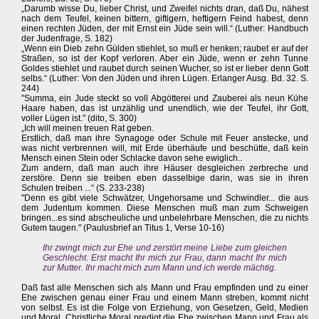
„Darumb wisse Du, lieber Christ, und Zweifel nichts dran, daß Du, nähest
nach dem Teufel, keinen bittern, giftigern, heftigern Feind habest, denn
einen rechten Jüden, der mit Ernst ein Jüde sein will.“ (Luther: Handbuch
der Judenfrage, S. 182)
„Wenn ein Dieb zehn Gülden stiehlet, so muß er henken; raubet er auf der
Straßen, so ist der Kopf verloren. Aber ein Jüde, wenn er zehn Tunne
Goldes stiehlet und raubet durch seinen Wucher, so ist er lieber denn Gott
selbs.“ (Luther: Von den Jüden und ihren Lügen. Erlanger Ausg. Bd. 32. S.
244)
"Summa, ein Jude steckt so voll Abgötterei und Zauberei als neun Kühe
Haare haben, das ist unzählig und unendlich, wie der Teufel, ihr Gott,
voller Lügen ist." (dito, S. 300)
„Ich will meinen treuen Rat geben.
Erstlich, daß man ihre Synagoge oder Schule mit Feuer anstecke, und
was nicht verbrennen will, mit Erde überhäufe und beschütte, daß kein
Mensch einen Stein oder Schlacke davon sehe ewiglich..
Zum andern, daß man auch ihre Häuser desgleichen zerbreche und
zerstöre. Denn sie treiben eben dasselbige darin, was sie in ihren
Schulen treiben ...“ (S. 233-238)
"Denn es gibt viele Schwätzer, Ungehorsame und Schwindler... die aus
dem Judentum kommen. Diese Menschen muß man zum Schweigen
bringen...es sind abscheuliche und unbelehrbare Menschen, die zu nichts
Gutem taugen." (Paulusbrief an Titus 1, Verse 10-16)
Ihr zwingt mich zur Ehe und zerstört meine Liebe zum gleichen
Geschlecht. Erst macht Ihr mich zur Frau, dann macht Ihr mich
zur Mutter. Ihr macht mich zum Mann und ich werde mächtig.
Daß fast alle Menschen sich als Mann und Frau empfinden und zu einer
Ehe zwischen genau einer Frau und einem Mann streben, kommt nicht
von selbst. Es ist die Folge von Erziehung, von Gesetzen, Geld, Medien
und Moral. Christliche Moral predigt die Ehe zwischen Mann und Frau als