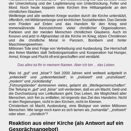
der Umerziehung und der Legitimierung von Unterdrückung, Folter und
Mord. Noch heute koppeln viele Kirchen ihre Hilfsangebote an den
christlichen Glauben.
Weltkriege und alle weiteren Kriege wurden durch die Kirche unterstützt,
öffentlich, mit Militärseelsorge und kirchlichen Sozialdiensten. Das Gerede
vom Frieden auf Erden und das Handeln für den Krieg sind
immerwährende Kennzeichnen vieler christlicher Organisationen,
Parteien und der meisten Menschen christlichen Glaubens. Auch im
Kosovo und jetzt in Afghanistan ist die Kirche im Krieg, sitzen ChristInnen
und die christliche Moral in Panzern, Bombern und hinter
Maschinengewehren.
Millionen Tote sind Folge von Vertreibung und Ausbeutung. Die Herrschaft
des freien Marktes statt Selbstorganisation und Kooperation hat Hunger,
Armut, Kriege und Flucht oft erst geschaffen und verstärkt.
Das alles tut Ihr in meinem Namen. Aber ich bin ... das Leben.
Was ist „gut“ und „böse“? Seit 2000 Jahren wird weltweit aufgeteilt in
„entwickelt“ und „unterentwickelt“, in „zivilisiert“ und „unzivilisiert“,
„modern“ und „rückständig“.
„Führungsländer“ dominieren vieles, getarnt als „Wertegemeinschaften“.
Die Teilung in „gut“ und „böse“ soll verdecken, daß es um Macht, Geld und
die Durchsetzung von Leitkulturen geht. Das Leben, die Möglichkeit aller
Menschen, sich frei zu entfalten, ist nirgends das Ziel des Handelns. Nicht
in den Regierungen, nicht in den Kirchen, nicht im Kleinen.
Christentum ist Macht, Ausbeutung, eine Blutspur von vielen Millionen
Menschen. Wie lange noch kann es sich tarnen als „humanitär“, „zivilisiert“
oder eben ... „christlich“?
Reaktion aus einer Kirche (als Antwort auf ein
Gesprächsangebot)