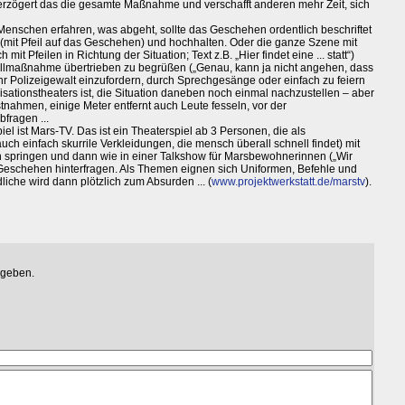
verzögert das die gesamte Maßnahme und verschafft anderen mehr Zeit, sich
nschen erfahren, was abgeht, sollte das Geschehen ordentlich beschriftet
n (mit Pfeil auf das Geschehen) und hochhalten. Oder die ganze Szene mit
t Pfeilen in Richtung der Situation; Text z.B. „Hier findet eine ... statt“)
trollmaßnahme übertrieben zu begrüßen („Genau, kann ja nicht angehen, dass
ehr Polizeigewalt einzufordern, durch Sprechgesänge oder einfach zu feiern
isationstheaters ist, die Situation daneben noch einmal nachzustellen – aber
nahmen, einige Meter entfernt auch Leute fesseln, vor der
bfragen ...
l ist Mars-TV. Das ist ein Theaterspiel ab 3 Personen, die als
ch einfach skurrile Verkleidungen, die mensch überall schnell findet) mit
springen und dann wie in einer Talkshow für Marsbewohnerinnen („Wir
s Geschehen hinterfragen. Als Themen eignen sich Uniformen, Befehle und
liche wird dann plötzlich zum Absurden ... (
www.projektwerkstatt.de/marstv
).
egeben.