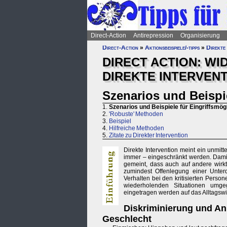
Direct-Action
Antirepression
Organisierung
Direct-Action
»
Aktionsbeispiele/-tipps
»
Direkte 
DIRECT ACTION: WI
DIREKTE INTERVEN
Szenarios und Beispie
1.
Szenarios und Beispiele für Eingriffsmög
2.
'Robuste' Methoden
3.
Beispiel
4.
Hilfreiche Methoden
5.
Zitate zu Direkter Intervention
Direkte Intervention meint ein unmit
immer – eingeschränkt werden. Damit
gemeint, dass auch auf andere wirk
zumindest Offenlegung einer Unterd
Verhalten bei den kritisierten Person
wiederholenden Situationen umg
eingetragen werden auf das Alltagsw
Diskriminierung und An
Geschlecht