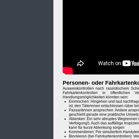
Personen- oder Fahrkartenko
Ausweiskontrollen nach rassistischem Sche
Fahrkartenkontrollen in öffentlichen Ve
Handlungsmöglichkeiten könnten sein:
Einmischen: Hingehen und laut nachfragen
ist, den Täterinnen entschlossen rüber bri
Passantinnen ansprechen: Andere anspre
geschieht gerade eine praktische Umsetz
Ablenken: Ein sehr abruptes Wegrennen k
Verfolgung!). Auch das auffällige Inspizie
kann für kurze Ablenkung sorgen
Kommentieren: Per simuliertem Handytelef
Blockieren (bei Fahrkartenkontrollen): We