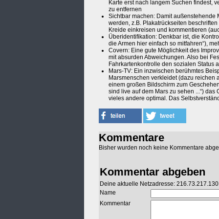
Karte erst nach langem Suchen findest, 
zu entfernen
Sichtbar machen: Damit außenstehende Me
werden, z.B. Plakatrückseiten beschrifte
Kreide einkreisen und kommentieren (auch mi
Überidentifikation: Denkbar ist, die Kon
die Armen hier einfach so mitfahren“), m
Covern: Eine gute Möglichkeit des Improv
mit absurden Abweichungen. Also bei Fest
Fahrkartenkontrolle den sozialen Status a
Mars-TV: Ein inzwischen berühmtes Beispie
Marsmenschen verkleidet (dazu reichen au
einem großen Bildschirm zum Geschehen 
sind live auf dem Mars zu sehen ...“) da
vieles andere optimal. Das Selbstverständ
Kommentare
Bisher wurden noch keine Kommentare abg
Kommentar abgeben
Deine aktuelle Netzadresse: 216.73.217.130
Name
Kommentar