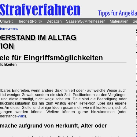
Umwelt
Theorie&Politik
Debatten
Saasen/GI/Mittelhessen
Materialien
Se
Intervention
DERSTAND IM ALLTAG
TION
le für Eingriffsmöglichkeiten
lichkeiten
telbares Eingreifen, wenn andere diskriminiert oder - auf welche Weise auch
 ist weniger Gewalt, sondern ein sich Sich-Positionieren zu den Vorgängen
t und diese ermutigt, nicht wegzuschauen. Ziele sind die Beendigung oder
rückungssituation bis hin zum Anstoß einer Reflektion über das eigene
en. An dieser Stelle sind einige Ideen gesammelt, wie mit konkreten, sich oft
egangen werden könnte. Weitere können gerne hinzukommen (oder
iderstands-
Wiki
).
mache aufgrund von Herkunft, Alter oder