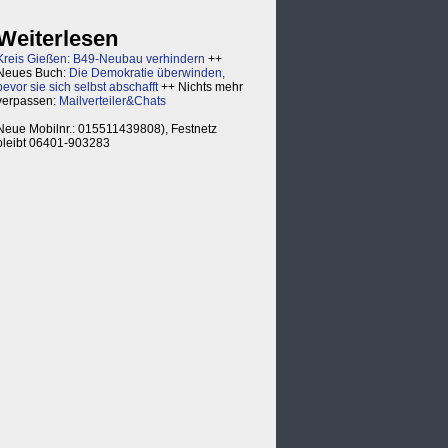
Weiterlesen
Kreis Gießen: B49-Neubau verhindern
++
Neues Buch:
Die Demokratie überwinden,
bevor sie sich selbst abschafft
++ Nichts mehr
verpassen:
Mailverteiler&Chats
Neue Mobilnr.: 015511439808), Festnetz
bleibt 06401-903283