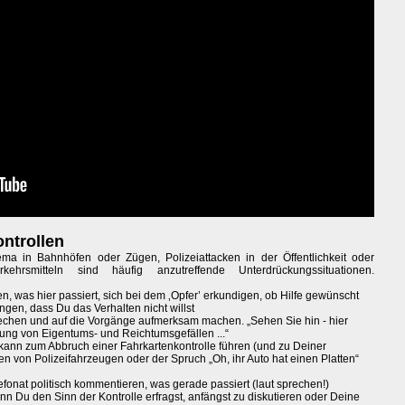
ntrollen
ma in Bahnhöfen oder Zügen, Polizeiattacken in der Öffentlichkeit oder
rkehrsmitteln sind häufig anzutreffende Unterdrückungssituationen.
, was hier passiert, sich bei dem ‚Opfer’ erkundigen, ob Hilfe gewünscht
ngen, dass Du das Verhalten nicht willst
chen und auf die Vorgänge aufmerksam machen. „Sehen Sie hin - hier
ung von Eigentums- und Reichtumsgefällen ...“
ann zum Abbruch einer Fahrkartenkontrolle führen (und zu Deiner
ren von Polizeifahrzeugen oder der Spruch „Oh, ihr Auto hat einen Platten“
onat politisch kommentieren, was gerade passiert (laut sprechen!)
nn Du den Sinn der Kontrolle erfragst, anfängst zu diskutieren oder Deine