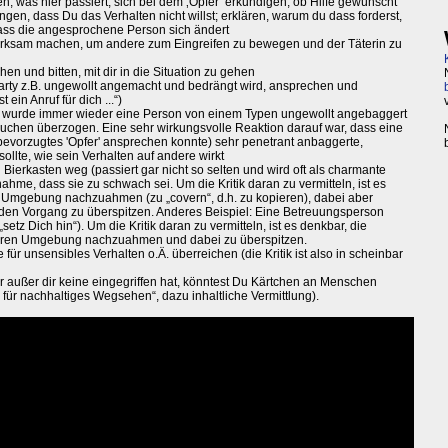
, was hier passiert, sich bei dem ‚Opfer’ erkundigen, ob Hilfe gewünscht
ngen, dass Du das Verhalten nicht willst; erklären, warum du dass forderst,
dass die angesprochene Person sich ändert
merksam machen, um andere zum Eingreifen zu bewegen und der Täterin zu
en und bitten, mit dir in die Situation zu gehen
Party z.B. ungewollt angemacht und bedrängt wird, ansprechen und
 ein Anruf für dich ...“)
 wurde immer wieder eine Person von einem Typen ungewollt angebaggert
chen überzogen. Eine sehr wirkungsvolle Reaktion darauf war, dass eine
bevorzugtes 'Opfer' ansprechen konnte) sehr penetrant anbaggerte,
llte, wie sein Verhalten auf andere wirkt
Bierkasten weg (passiert gar nicht so selten und wird oft als charmante
ahme, dass sie zu schwach sei. Um die Kritik daran zu vermitteln, ist es
n Umgebung nachzuahmen (zu „covern“, d.h. zu kopieren), dabei aber
n Vorgang zu überspitzen. Anderes Beispiel: Eine Betreuungsperson
„setz Dich hin“). Um die Kritik daran zu vermitteln, ist es denkbar, die
heren Umgebung nachzuahmen und dabei zu überspitzen.
für unsensibles Verhalten o.Ä. überreichen (die Kritik ist also in scheinbar
außer dir keine eingegriffen hat, könntest Du Kärtchen an Menschen
 für nachhaltiges Wegsehen“, dazu inhaltliche Vermittlung).