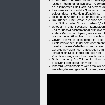
Einmischen: Hingehen und laut nachfragen
ist, den Täterinnen entschlossen rüber bri
da ja mindestens die Hoffnung besteht, 
Laut werden: Laut auf die Situation auf
zeigen, dass ihr Handeln öffentlich ist
Hilfe holen: Andere Personen miteinbezieh
Rausziehen: Eine Person, die auf einer 
unauffällig aus der Situation ziehen („Da ist
Spiegeln: In einem Gießener Szeneladen
und mit unerwünschten Annäherungsversu
andere Person den Typen (bevor er sein 
verbunden mit Hinweisen, dass er sehen so
Covern: Ein Mann nimmt einer Frau einen 
Geste verstanden) in der sexistischen Ann
denkbar, dieses Verhalten in der nähere
absurde Abweichungen einzubauen und de
schränkt ein Kind ständig ein („sei ruhig“, 
Zurechtweisung eines Kindes in der nä
Preisverleihung: Der Täterin eine Urkunde 
positiven Formulierungen verpackt)
Ignoranz kommentieren: Wenn mal wieder 
verteilen, die weg geschaut haben („Preis