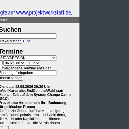
rvice
Suchen
Hilfe
Termine
vergangene Termine anzeigen
Dienstag, 18.08.2026 20:30 Uhr
in/bei Karlsruhe, EndCement/Wald-statt-
Asphalt-Zelt auf dem System Change Camp
(SCC)
Provokante Aktionen und ihre Bedeutung
für politischen Protest
Die "Letzte Generation" hat viele aufgeregt.
Ihre Aktionen polarisieren - und viele derer,
die Macht oder Kapital in ihren Händen
halten, schimpfen auf die Aktivist*innen.
[mehr]