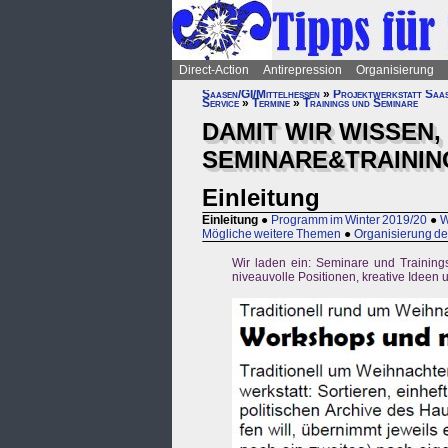
Direct-Action
Antirepression
Organisierung
Saasen/GI/Mittelhessen
»
Projektwerkstatt Saa
Service
»
Termine
»
Trainings und Seminare
DAMIT WIR WISSEN,
SEMINARE&TRAININ
Einleitung
Einleitung
●
Programm im Winter 2019/20
●
W
Mögliche weitere Themen
●
Organisierung d
Wir laden ein: Seminare und Trainings
niveauvolle Positionen, kreative Ideen u