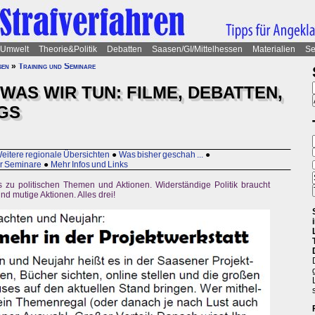
Umwelt
Theorie&Politik
Debatten
Saasen/GI/Mittelhessen
Materialien
Se
sen
»
Training und Seminare
 WAS WIR TUN: FILME, DEBATTEN,
GS
eitere regionale Übersichten
●
Was bisher geschah ...
●
er Seminare
●
Mehr Infos und Links
 zu politischen Themen und Aktionen. Widerständige Politik braucht
nd mutige Aktionen. Alles drei!