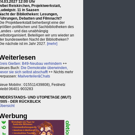
24.03.2027 12:00 Uhr
in/bei Reiskirchen, Projektwerkstatt,
Ludwigstr. 11 in Saasen
Nacht der Bibliotheken: Lesungen,
Führungen, Debatten und Filmnacht?
Die Projektwerkstatt beherbergt eine der
größten politischen und Sachbibliotheken des
Landes - und das unabhängig
selbstorganisiert. Beteiligen wir uns wieder an
der bundesweiten Nacht der Bibliotheken?
Die nächste ist im Jahr 2027.
[mehr]
Weiterlesen
Kreis Gießen: B49-Neubau verhindern
++
Neues Buch:
Die Demokratie überwinden,
bevor sie sich selbst abschafft
++ Nichts mehr
verpassen:
Mailverteiler&Chats
Neue Mobilnr.: 015511439808), Festnetz
bleibt 06401-903283
WIDERSTANDS- UND UTOPIETAGE (WUT)
2005 - DER RÜCKBLICK
Übersicht
Werbung