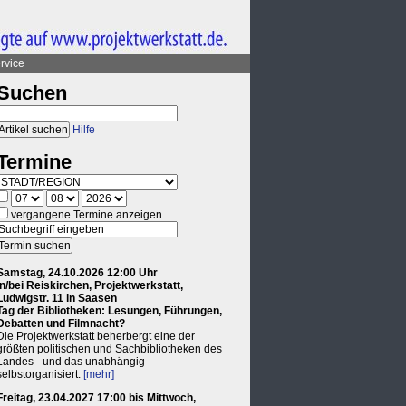
rvice
Suchen
Hilfe
Termine
vergangene Termine anzeigen
Samstag, 24.10.2026 12:00 Uhr
in/bei Reiskirchen, Projektwerkstatt,
Ludwigstr. 11 in Saasen
Tag der Bibliotheken: Lesungen, Führungen,
Debatten und Filmnacht?
Die Projektwerkstatt beherbergt eine der
größten politischen und Sachbibliotheken des
Landes - und das unabhängig
selbstorganisiert.
[mehr]
Freitag, 23.04.2027 17:00 bis Mittwoch,