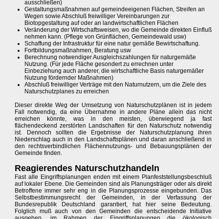
ausschließen)
Gestaltungsmaßnahmen auf gemeindeeigenen Flächen, Streifen an
Wegen sowie Abschluß freiwilliger Vereinbarungen zur
Biotopgestaltung auf oder an landwirtschaftlichen Flächen
Veränderung der Wirtschaftsweisen, wo die Gemeinde direkten Einfluß
nehmen kann. (Pflege von Grünflächen, Gemeindewald usw)
Schaffung der Infrastruktur für eine natur gemäße Bewirtschaftung.
Fortbildungsmaßnahmen, Beratung usw
Berechnung notwendiger Ausgleichszahlungen für naturgemäße
Nutzung. (Für jede Fläche gesondert zu errechnen unter
Einbeziehung auch anderer, die wirtschaftliche Basis naturgemäßer
Nutzung fördernder Maßnahmen)
Abschluß freiwilliger Verträge mit den Naturnutzern, um die Ziele des
Naturschutzplanes zu erreichen
Dieser direkte Weg der Umsetzung von Naturschutzplänen ist in jedem
Fall notwendig, da eine Übernahme in andere Pläne allein das nicht
erreichen könnte, was in den meisten, überwiegend ja fast
flächendeckend zerstörten Landschaften für den Naturschutz notwendig
ist. Dennoch sollten die Ergebnisse der Naturschutzplanung ihren
Niederschlag auch in den Landschaftsplänen und daran anschließend in
den rechtsverbindlichen Flächennutzungs- und Bebauungsplänen der
Gemeinde finden.
Reagierendes Naturschutzhandeln
Fast alle Eingriffsplanungen enden mit einem Planfeststellungsbeschluß
auf lokaler Ebene. Die Gemeinden sind als Planungsträger oder als direkt
Betroffene immer sehr eng in die Planungsprozesse eingebunden. Das
Selbstbestimmungsrecht der Gemeinden, in der Verfassung der
Bundesrepublik Deutschland garantiert, hat hier seine Bedeutung.
Folglich muß auch von den Gemeinden die entscheidende Initiative
ausgehen, im Rahmen der Eingriffsplanungen die ökologisch