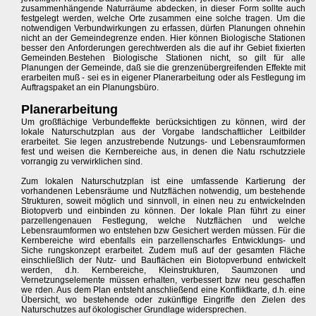
zusammenhängende Naturräume abdecken, in dieser Form sollte auch
festgelegt werden, welche Orte zusammen eine solche tragen. Um die
notwendigen Verbundwirkungen zu erfassen, dürfen Planungen ohnehin
nicht an der Gemeindegrenze enden. Hier können Biologische Stationen
besser den Anforderungen gerechtwerden als die auf ihr Gebiet fixierten
Gemeinden.Bestehen Biologische Stationen nicht, so gilt für alle
Planungen der Gemeinde, daß sie die grenzenübergreifenden Effekte mit
erarbeiten muß - sei es in eigener Planerarbeitung oder als Festlegung im
Auftragspaket an ein Planungsbüro.
Planerarbeitung
Um großflächige Verbundeffekte berücksichtigen zu können, wird der
lokale Naturschutzplan aus der Vorgabe landschaftlicher Leitbilder
erarbeitet. Sie legen anzustrebende Nutzungs- und Lebensraumformen
fest und weisen die Kernbereiche aus, in denen die Natu rschutzziele
vorrangig zu verwirklichen sind.
Zum lokalen Naturschutzplan ist eine umfassende Kartierung der
vorhandenen Lebensräume und Nutzflächen notwendig, um bestehende
Strukturen, soweit möglich und sinnvoll, in einen neu zu entwickelnden
Biotopverb und einbinden zu können. Der lokale Plan führt zu einer
parzellengenauen Festlegung, welche Nutzflächen und welche
Lebensraumformen wo entstehen bzw Gesichert werden müssen. Für die
Kernbereiche wird ebenfalls ein parzellenscharfes Entwicklungs- und
Siche rungskonzept erarbeitet. Zudem muß auf der gesamten Fläche
einschließlich der Nutz- und Bauflächen ein Biotopverbund entwickelt
werden, d.h. Kernbereiche, Kleinstrukturen, Saumzonen und
Vernetzungselemente müssen erhalten, verbessert bzw neu geschaffen
we rden. Aus dem Plan entsteht anschließend eine Konfliktkarte, d.h. eine
Übersicht, wo bestehende oder zukünftige Eingriffe den Zielen des
Naturschutzes auf ökologischer Grundlage widersprechen.