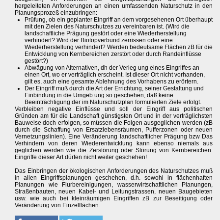
hergeleiteten Anforderungen an einen umfassenden Naturschutz in den
Planungsprozeß einzubringen:
Prüfung, ob ein geplanter Eingriff an dem vorgesehenen Ort überhaupt
mit den Zielen des Naturschutzes zu vereinbaren ist. (Wird die
landschaftliche Prägung gestört oder eine Wiederherstellung
verhindert? Wird der Biotopverbund zerrissen oder eine
Wiederherstellung verhindert? Werden bedeutsame Flächen zB für die
Entwicklung von Kernbereichen zerstört oder durch Randeinflüsse
gestört?)
Abwägung von Alternativen, dh der Verleg ung eines Eingriffes an
einen Ort, wo er verträglich erscheint. Ist dieser Ort nicht vorhanden,
gilt es, auch eine gesamte Ablehnung des Vorhabens zu erörtern.
Der Eingriff muß durch die Art der Errichtung, seiner Gestaltung und
Einbindung in die Umgeb ung so geschehen, daß keine
Beeinträchtigung der im Naturschutzplan formulierten Ziele erfolgt.
Verbleiben negative Einflüsse und soll der Eingriff aus politischen
Gründen am für die Landschaft günstigsten Ort und in der verträglichsten
Bauweise doch erfolgen, so müssen die Folgen ausgeglichen werden (zB
durch die Schaffung von Ersatzlebensräumen, Pufferzonen oder neuen
Vernetzungslinien). Eine Veränderung landschaftlicher Prägung bzw Das
Verhindern von deren Wiederentwicklung kann ebenso niemals aus
geglichen werden wie die Zerstörung oder Störung von Kernbereichen.
Eingriffe dieser Art dürfen nicht weiter geschehen!
Das Einbringen der ökologischen Anforderungen des Naturschutzes muß
in allen Eingriffsplanungen geschehen, d.h. sowohl in flächenhaften
Planungen wie Flurbereinigungen, wasserwirtschaftlichen Planungen,
Straßenbauten, neuen Kabel- und Leitungstrassen, neuen Baugebieten
usw. wie auch bei kleinräumigen Eingriffen zB zur Beseitigung oder
Veränderung von Einzelflächen.