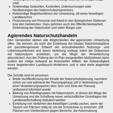
usw)
Notwendige Gutachten, Kontrollen, Untersuchungen oder
Neufassungen des Naturschutzprogrammes
Notwendige Begleitverfahren der Umsetzung, zB eines freiwilligen
Landtausches
Finanzierung von Personal und Arbeit in den Biologischen Stationen
bzw den Gemeinden. Dazu gehören auch die Öffentlichkeitsarbeit,
Einbindung der Naturnutzer und vieler Bürger usw
Agierendes Naturschutzhandeln
Den Gemeinden stehen alle Möglichkeiten der agierenden Umsetzung
offen. Sie können, da nach der Erstellung der lokalen Naturschutzpläne
ein parzellengenauer Entwurf der anzustrebenden Nutzungs- und
Lebensraumformen und deren Verteilung vorliegt, sofort die Diskussion
mit Naturnutzern anstreben, um die Wege der Verwirklichung
abzustecken. Aus der Prüfung der im Plan dargestellten Maßnahmen kann
zudem der nötige Aufwand an finanziellen Mitteln, die Notwendigkeit
eines begleitenden Landtausch-Verfahrens und vi eles mehr abgeleitet
werden.
Die Schritte sind im einzelnen:
Breite Veröffentlichung der Inhalte der Naturschutzplanung, nachdem
schon vor und während der Planungsphase (zB in Verbindung mit
einer Veränderungssperre) über Sinn und Ziele der Planung
umfassend informiert wurde
Bildung von Arbeitsgruppen mit Naturnutzern, in denen die Wege der
Umsetzung und die Schaffung neuer, wirtschaftlicher Grundlagen der
Landbewirtschaftung diskutiert werden
Einleitung von Verfahren des freiwilligen Landta usches, wenn der
Tausch von Flächen nötig ist, um die Schutzziele zu erreichen. (ZB
Flächen von Viehbesitzern gegen Bereiche, die Ackernutzung