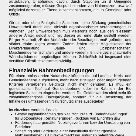
aufzubauen. Unabhängig davon, durch Stationen un d Gemeinde
zusammengerufen, müssen Gesprächsrunden von Naturnutzern usw. auf
möglichst dezentraler Ebene zusammenkommen, d.h. in Gemeinde oder
Ortsteil.
Ob mit oder ohne Biologische Stationen - eine Stärkung gemeindlicher
Umweltarbeit durch eine Vielzahl organisatorischer Veränderungen ist
vonnöten. Der Umweltbereich muß vielerorts noch aus den "Fesseln"
anderer Ämter gelöst und mit diesen auf eine Stufe gestellt werden.
Bürger-Mitarbeit, zB der Verbände oder Beauftragter, muß gefördert und
stärker einbe zogen werden. Zudem fehlen meist Möglichkeiten der
Direktvermarktung, Baum- und Obstpatenschaften,
Maschinengemeinschaften und andere Förderhilfen, die gezielt naturnahe
Wirtschaftsformen begünstigen können. Schließlich ist insgesamt eine
verstärke Öffentl ichkeitsarbeit wichtig.
Finanzielle Rahmenbedingungen
Für einen umfassenden Naturschutz können die auf Landes-, Kreis- und
Gemeindeebene aufgeteilten, mehr nach zufälligen oder ungenügenden
Kriterien vergebenen Geldmittel nicht mehr genügen. Es muß ein
gemeinsamer Topf auf Gemeindeebene oder im Rahmen der Bio
logischen Stationen eingerichet werden. Die Gelder werden nicht mehr für
zusammenhanglose Einzelprojekte, sondern für die Umsetzung der
Inhalte des umfassenden Naturschutzplanes ausgegeben.
Im einzelnen werden das sein:
Gestaltungsmaßnahmen des Naturschutzes, zB Bodenbewegungen
für Biotopanlage, Renaturierungen, Rückbau von Eingriffen usw
Förderung naturgemäßer Nutzungsverfahren bzw der Umstellung von
Betrieben
Schaffung oder Förderung einer Infrastruktur für naturgemäße
Nutzungsformen (zB Direktvermarktung, naturnah befestigte Wege