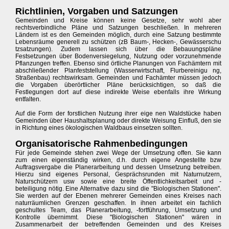
Richtlinien, Vorgaben und Satzungen
Gemeinden und Kreise können keine Gesetze, sehr wohl aber
rechtsverbindliche Pläne und Satzungen beschließen. In mehreren
Ländern ist es den Gemeinden möglich, durch eine Satzung bestimmte
Lebensräume generell zu schützen (zB Baum-, Hecken-, Gewässerschu
tzsatzungen). Zudem lassen sich über die Bebauungspläne
Festsetzungen über Bodenversiegelung, Nutzung oder vorzunehmende
Pflanzungen treffen. Ebenso sind örtliche Planungen von Fachämtern mit
abschließender Planfeststellung (Wasserwirtschaft, Flurbereinigu ng,
Straßenbau) rechtswirksam. Gemeinden und Fachämter müssen jedoch
die Vorgaben überörtlicher Pläne berücksichtigen, so daß die
Festlegungen dort auf diese indirekte Weise ebenfalls ihre Wirkung
entfalten.
Auf die Form der forstlichen Nutzung ihrer eige nen Waldstücke haben
Gemeinden über Haushaltsplanung oder direkte Weisung Einfluß, den sie
in Richtung eines ökologischen Waldbaus einsetzen sollten.
Organisatorische Rahmenbedingungen
Für jede Gemeinde stehen zwei Wege der Umsetzung offen. Sie kann
zum einen eigenständig wirken, d.h. durch eigene Angestellte bzw
Auftragsvergabe die Planerarbeitung und dessen Umsetzung betreiben.
Hierzu sind eigenes Personal, Gesprächsrunden mit Naturnutzern,
Naturschützern usw sowie eine breite Öffentlichkeitsarbeit und -
beteiligung nötig. Eine Alternative dazu sind die "Biologischen Stationen".
Sie werden auf der Ebenen mehrerer Gemeinden eines Kreises nach
naturräumlichen Grenzen geschaffen. In ihnen arbeitet ein fachlich
geschultes Team, das Planerarbeitung, -fortführung, Umsetzung und
Kontrolle übernimmt. Diese "Biologischen Stationen" wären in
Zusammenarbeit der betreffenden Gemeinden und des Kreises