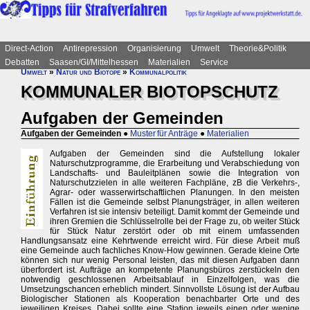
Direct-Action
Antirepression
Organisierung
Umwelt
Theorie&Politik
Debatten
Saasen/GI/Mittelhessen
Materialien
Service
Umwelt
»
Natur und Biotope
»
Kommunalpolitik
KOMMUNALER BIOTOPSCHUTZ
Aufgaben der Gemeinden
Aufgaben der Gemeinden
●
Muster für Anträge
●
Materialien
Aufgaben der Gemeinden sind die Aufstellung lokaler
Naturschutzprogramme, die Erarbeitung und Verabschiedung von
Landschafts- und Bauleitplänen sowie die Integration von
Naturschutzzielen in alle weiteren Fachpläne, zB die Verkehrs-,
Agrar- oder wasserwirtschaftlichen Planungen. In den meisten
Fällen ist die Gemeinde selbst Planungsträger, in allen weiteren
Verfahren ist sie intensiv beteiligt. Damit kommt der Gemeinde und
ihren Gremien die Schlüsselrolle bei der Frage zu, ob weiter Stück
für Stück Natur zerstört oder ob mit einem umfassenden
Handlungsansatz eine Kehrtwende erreicht wird. Für diese Arbeit muß
eine Gemeinde auch fachliches Know-How gewinnen. Gerade kleine Orte
können sich nur wenig Personal leisten, das mit diesen Aufgaben dann
überfordert ist. Aufträge an kompetente Planungsbüros zerstückeln den
notwendig geschlossenen Arbeitsablauf in Einzelfolgen, was die
Umsetzungschancen erheblich mindert. Sinnvollste Lösung ist der Aufbau
Biologischer Stationen als Kooperation benachbarter Orte und des
jeweiligen Kreises. Dabei sollte eine Station jeweils einen oder wenige